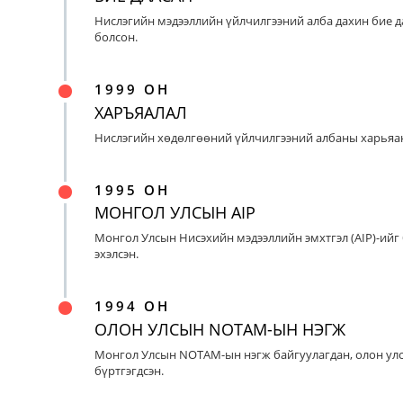
Нислэгийн мэдээллийн үйлчилгээний алба дахин бие д
болсон.
1999 ОН
ХАРЪЯАЛАЛ
Нислэгийн хөдөлгөөний үйлчилгээний албаны харьяан
1995 ОН
МОНГОЛ УЛСЫН AIP
Монгол Улсын Нисэхийн мэдээллийн эмхтгэл (AIP)-ийг
эхэлсэн.
1994 ОН
ОЛОН УЛСЫН NOTAM-ЫН НЭГЖ
Монгол Улсын NOTAM-ын нэгж байгуулагдан, олон ул
бүртгэгдсэн.