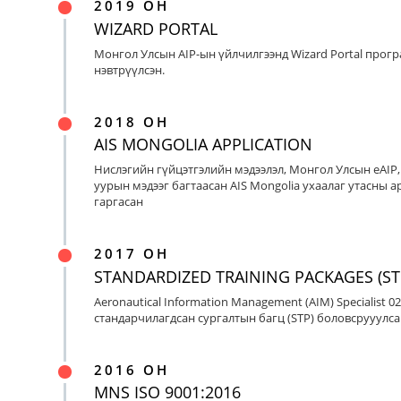
2019 ОН
WIZARD PORTAL
Монгол Улсын AIP-ын үйлчилгээнд Wizard Portal прог
нэвтрүүлсэн.
2018 ОН
AIS MONGOLIA APPLICATION
Нислэгийн гүйцэтгэлийн мэдээлэл, Монгол Улсын eAIP
уурын мэдээг багтаасан AIS Mongolia ухаалаг утасны ap
гаргасан
2017 ОН
STANDARDIZED TRAINING PACKAGES (ST
Aeronautical Information Management (AIM) Specialist 0
стандарчилагдсан сургалтын багц (STP) боловсрууулса
2016 ОН
MNS ISO 9001:2016