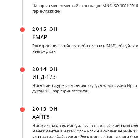
Чанарын менежментийн тогтолцоо MNS ISO 9001:2016
гэрчилгээжсэн.
2015 ОН
EMAP
Электрон нислэгийн зургийн систем (eMAP)-ийг үйл а
нэвтрүүлсэн
2014 ОН
ИНД-173
Нислэгийн журмын үйлчилгээ үзүүлэх эрх бүхий Иргэ
дүрэм 173-аар гэрчилгээжсэн.
2013 ОН
AAITF8
Нисэхийн мэдээллийн үйлчилгээнээс нисэхийн мэдээл
менежментэд шилжих олон улсын 8 хурлыг өөрийн эх
удаа зохион байгуулсан. Электрон газрын гадарга бо