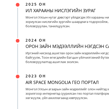
2025 ОН
ИЛ ХАРААНЫ НИСЛЭГИЙН ЗУРАГ
Монгол Улсын нутаг дэвсгэрт үйлдэгдэх Ил харааны ни
зориулсан нислэгийн зургийн шаардлага тодорхойлж, 
боловсруулан, танилцуулсан.
2024 ОН
ОРОН ЗАЙН МЭДЭЭЛЛИЙН НЭГДСЭН С
Иргэний нисэхэд ашиглах орон зайн мэдээллийн нэгдс
байгуулж, Тоон өгөгдлийн багцын үйлчилгээний бүтээ
боловсруулалтад ашиглаж эхэлсэн.
2023 ОН
AIR SPACE MONGOLIA ГЕО ПОРТАЛ
Монгол Улсын агаарын зайн мэдээллийг олон нийтэд х
зорилгоор интернетэд суурилсан гео портал платфор
хөгжүүлж, үйл ажиллагаанд нэвтрүүлсэн.