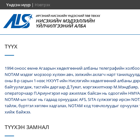
Үндсэн нүүр
|
Нэвтрэх
ИРГЭНИЙ НИСЭХИЙН ҮНДЭСНИЙ ТӨВ ТӨХХК
НИСЭХИЙН МЭДЭЭЛЛИЙН
ҮЙЛЧИЛГЭЭНИЙ АЛБА
ТҮҮХ
1994 оноос өмнө Агаарын хөдөлгөөний албаны телеграфийн холбоо
NОТАМ мэдээг морзоор хүлээн авч, ээлжийн ахлагч нарт танилцуулда
оны 8-р сарын 1-нээс НХУҮТ-ийн Нислэгийн хөдөлгөөний албаны дэ
байгуулагдаж, тасгийн даргаар Д.Туяат, мэргэжилтнээр М.Мэндбаяр,
операторчаар П.Ариунгэрэл нар ажиллаж байсан нь одоогийн НМҮА
NOTAM-ын тасаг нь гадаад орнуудаас AFS, SITA сүлжээгээр ирсэн N
тайлж, бүртгэл хөтлөн хадгалах, NОТАМ код товчлолуудыг орчуулах
хийж байжээ.
ТҮҮХЭН ЗАМНАЛ