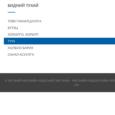
БИДНИЙ ТУХАЙ
ТОВЧ ТАНИЛЦУУЛГА
БҮТЭЦ
ЗОРИЛГО, ЗОРИЛТ
ТҮҮХ
ХОЛБОО БАРИХ
САНАЛ АСУУЛГА
© ИРГЭНИЙ НИСЭХИЙН ҮНДЭСНИЙ ТӨВ ТӨХХК - НИСЭХИЙН МЭДЭЭЛЛИЙН ҮЙЛ
ОН