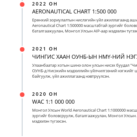
2022 ОН
AERONAUTICAL CHART 1:500 000
Ерөнхий зориулалтын нислэгийн үйл ажиллагаанд аш
Aeronautical Chart 1:500000 масштабтай зургийг болов
баталгаажуулан, Монгол Улсын AIP-аар мэдээлэн түгээс
2021 ОН
ЧИНГИС ХААН ОУНБ-ЫН НМҮ-НИЙ НЭ
Улаанбаатар хотын шинэ олон улсын нисэх буудал "Чи
ОУНБ-д Нисэхийн мэдээллийн үйлчилгээний нэгжийг 
байгуулж, үйл ажиллагаанд нэвтрүүлсэн.
2020 ОН
WAC 1:1 000 000
Монгол Улсын World Aeronautical Chart 1:1000000 мас
зургийг боловсруулж, баталгаажуулан, Монгол Улсын 
мэдээлэн түгээсэн.