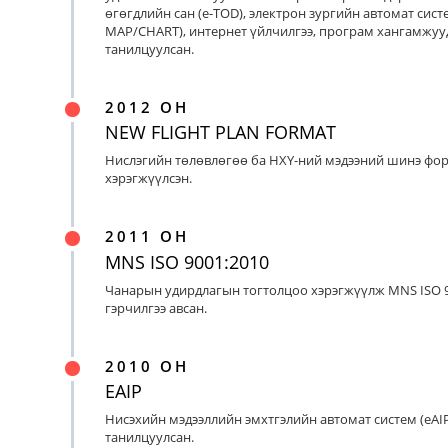
өгөгдлийн сан (e-TOD), электрон зургийн автомат систе
MAP/CHART), интернет үйлчилгээ, програм хангамжуу
танилцуулсан.
2012 ОН
NEW FLIGHT PLAN FORMAT
Нислэгийн төлөвлөгөө ба НХҮ-ний мэдээний шинэ фо
хэрэгжүүлсэн.
2011 ОН
MNS ISO 9001:2010
Чанарын удирдлагын тогтолцоо хэрэгжүүлж MNS ISO 9
гэрчилгээ авсан.
2010 ОН
EAIP
Нисэхийн мэдээллийн эмхтгэлийн автомат систем (eAIP
танилцуулсан.