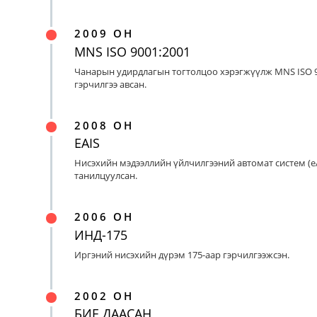
2009 ОН
MNS ISO 9001:2001
Чанарын удирдлагын тогтолцоо хэрэгжүүлж MNS ISO 9
гэрчилгээ авсан.
2008 ОН
EAIS
Нисэхийн мэдээллийн үйлчилгээний автомат систем (eA
танилцуулсан.
2006 ОН
ИНД-175
Иргэний нисэхийн дүрэм 175-аар гэрчилгээжсэн.
2002 ОН
БИЕ ДААСАН