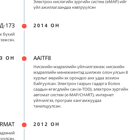
Электрон нислэгийн зургийн систем (eMAP)-ийг
үйл ажиллагаандаа нэвтрүүлсэн
Д-173
2014 ОН
х бүхий
ээжсэн.
AAITF8
3 ОН
Нисэхийн мэдээллийн үйлчилгээнээс нисэхийн
мэдээллийн менежментэд шилжих олон улсын 8
хурлыг өөрийн эх орондоо анх удаа зохион
байгуулсан. Электрон газрын гадарга болон
саадын өгөгдлийн сан (e-TOD), электрон зургийн
автомат систем (e-MAP/CHART), интернет
үйлчилгээ, програм хангамжуудаа
танилцуулсан.
ORMAT
2012 ОН
эдээний
үүлсэн.