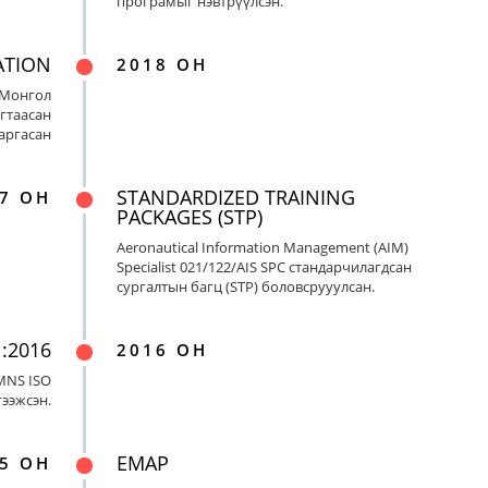
програмыг нэвтрүүлсэн.
ATION
2018 ОН
 Монгол
гтаасан
гаргасан
STANDARDIZED TRAINING
7 ОН
PACKAGES (STP)
Aeronautical Information Management (AIM)
Specialist 021/122/AIS SPC стандарчилагдсан
сургалтын багц (STP) боловсрууулсан.
:2016
2016 ОН
MNS ISO
гээжсэн.
EMAP
5 ОН