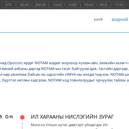
UTC
|
06:43
ZMUB
|
14:43
UUEE
|
09:43
RKSI
|
15:43
НҮҮР
БИДНИЙ
ид Оросоос ирдэг NОТАМ мэдээг морзоор хүлээн авч, ээлжийн ахлагч 
лгөөний албаны дэргэд NОТАМ-ын тасаг байгуулагдаж, тасгийн даргаар 
л нар ажиллаж байсан нь одоогийн НМҮА-ны анхдагчид юм. NOTAM-ын 
ж, бүртгэл хөтлөн хадгалах, NОТАМ код товчлолуудыг орчуулах тайлах
ИЛ ХАРААНЫ НИСЛЭГИЙН ЗУРАГ
5 ОН
Монгол Улсын нутаг дэвсгэрт үйлдэгдэх Ил