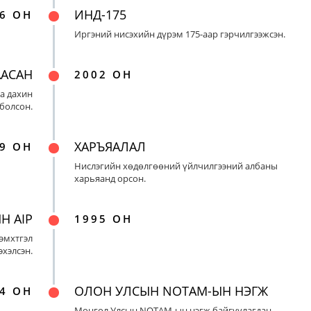
ИНД-175
6 ОН
Иргэний нисэхийн дүрэм 175-аар гэрчилгээжсэн.
ААСАН
2002 ОН
а дахин
 болсон.
ХАРЪЯАЛАЛ
9 ОН
Нислэгийн хөдөлгөөний үйлчилгээний албаны
харьяанд орсон.
Н AIP
1995 ОН
эмхтгэл
эхэлсэн.
ОЛОН УЛСЫН NOTAM-ЫН НЭГЖ
4 ОН
Монгол Улсын NOTAM-ын нэгж байгуулагдан,