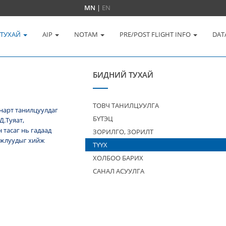
MN
|
EN
 ТУХАЙ
AIP
NOTAM
PRE/POST FLIGHT INFO
DAT
БИДНИЙ ТУХАЙ
ТОВЧ ТАНИЛЦУУЛГА
нарт танилцуулдаг
БҮТЭЦ
Д.Туяат,
тасаг нь гадаад
ЗОРИЛГО, ЗОРИЛТ
 ажлуудыг хийж
ТҮҮХ
ХОЛБОО БАРИХ
САНАЛ АСУУЛГА