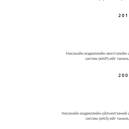
201
Нисэхийн мэдээллийн эмхтгэлийн 
систем (eAIP)-ийг танил
200
Нисэхийн мэдээллийн үйлчилгээний 
систем (eAIS)-ийг танил