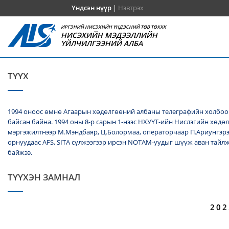
Үндсэн нүүр
|
Нэвтрэх
ИРГЭНИЙ НИСЭХИЙН ҮНДЭСНИЙ ТӨВ ТӨХХК
НИСЭХИЙН МЭДЭЭЛЛИЙН
ҮЙЛЧИЛГЭЭНИЙ АЛБА
ТҮҮХ
1994 оноос өмнө Агаарын хөдөлгөөний албаны телеграфийн холбооч
байсан байна. 1994 оны 8-р сарын 1-нээс НХУҮТ-ийн Нислэгийн хөдө
мэргэжилтнээр М.Мэндбаяр, Ц.Болормаа, операторчаар П.Ариунгэрэ
орнуудаас AFS, SITA сүлжээгээр ирсэн NОТАМ-уудыг шүүж аван тайл
байжээ.
ТҮҮХЭН ЗАМНАЛ
202