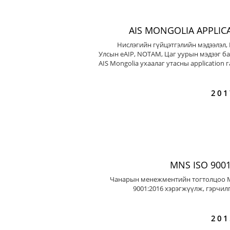
AIS MONGOLIA APPLIC
Нислэгийн гүйцэтгэлийн мэдээлэл,
Улсын eAIP, NOTAM, Цаг уурын мэдээг ба
AIS Mongolia ухаалаг утасны application 
201
MNS ISO 9001
Чанарын менежментийн тогтолцоо 
9001:2016 хэрэгжүүлж, гэрчил
201