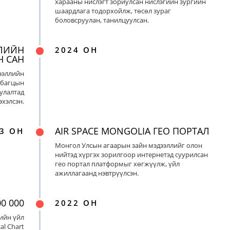
харааны нислэгт зориулсан нислэгийн зургийн
шаардлага тодорхойлж, төсөл зураг
боловсруулан, танилцуулсан.
ЛИЙН
2024 ОН
Н САН
ээллийн
 багцын
улалтад
хэлсэн.
AIR SPACE MONGOLIA ГЕО ПОРТАЛ
3 ОН
Монгол Улсын агаарын зайн мэдээллийг олон
нийтэд хүргэх зорилгоор интернетэд суурилсан
гео портал платформыг хөгжүүлж, үйл
ажиллагаанд нэвтрүүлсэн.
0 000
2022 ОН
ийн үйл
al Chart