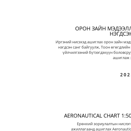
ОРОН ЗАЙН МЭДЭЭЛ
НЭГДСЭ
Иргэний нисэхэд ашиглах орон зайн мэд
нэгдсэн санг байгуулж, Тоон өгөгдлийн
үйлчилгээний бүтээгдэхүүн боловсру
ашиглаж э
202
AERONAUTICAL CHART 1:50
Ерөнхий зориулалтын нислэг
ажиллагаанд ашиглах Aeronautic