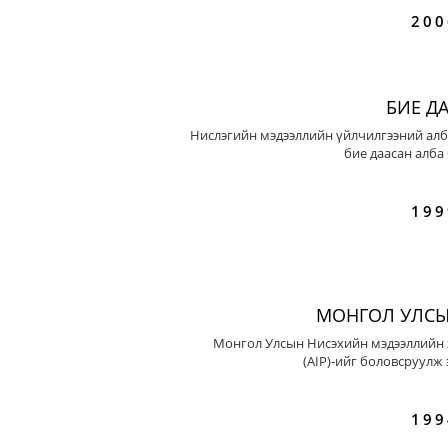
200
БИЕ Д
Нислэгийн мэдээллийн үйлчилгээний алб
бие даасан алба
199
МОНГОЛ УЛСЫ
Монгол Улсын Нисэхийн мэдээллийн 
(AIP)-ийг боловсруулж 
199