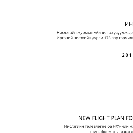
ИН
Нислэгийн журмын үйлчилгээ үзүүлэх эр
Иргэний нисэхийн дүрэм 173-аар гэрчилг
201
NEW FLIGHT PLAN F
Нислэгийн төлөвлөгөө ба НХҮ-ний м
шинэ форматыг хэрэгж