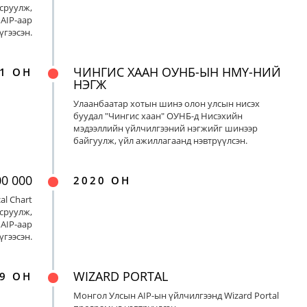
сруулж,
AIP-аар
үгээсэн.
ЧИНГИС ХААН ОУНБ-ЫН НМҮ-НИЙ
1 ОН
НЭГЖ
Улаанбаатар хотын шинэ олон улсын нисэх
буудал "Чингис хаан" ОУНБ-д Нисэхийн
мэдээллийн үйлчилгээний нэгжийг шинээр
байгуулж, үйл ажиллагаанд нэвтрүүлсэн.
00 000
2020 ОН
al Chart
сруулж,
AIP-аар
үгээсэн.
WIZARD PORTAL
9 ОН
Монгол Улсын AIP-ын үйлчилгээнд Wizard Portal