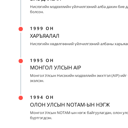
Нислэгийн мэдээллийн үйлчилгээний алба дахин бие д
болсон.
1999 ОН
ХАРЪЯАЛАЛ
Нислэгийн хөдөлгөөний үйлчилгээний албаны харьяан
1995 ОН
МОНГОЛ УЛСЫН AIP
Монгол Улсын Нисэхийн мэдээллийн эмхтгэл (AIP)-ийг
эхэлсэн.
1994 ОН
ОЛОН УЛСЫН NOTAM-ЫН НЭГЖ
Монгол Улсын NOTAM-ын нэгж байгуулагдан, олон ул
бүртгэгдсэн.