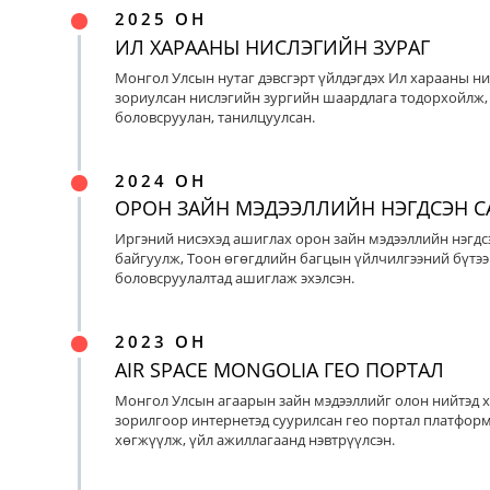
2025 ОН
ИЛ ХАРААНЫ НИСЛЭГИЙН ЗУРАГ
Монгол Улсын нутаг дэвсгэрт үйлдэгдэх Ил харааны ни
зориулсан нислэгийн зургийн шаардлага тодорхойлж, 
боловсруулан, танилцуулсан.
2024 ОН
ОРОН ЗАЙН МЭДЭЭЛЛИЙН НЭГДСЭН С
Иргэний нисэхэд ашиглах орон зайн мэдээллийн нэгдс
байгуулж, Тоон өгөгдлийн багцын үйлчилгээний бүтээ
боловсруулалтад ашиглаж эхэлсэн.
2023 ОН
AIR SPACE MONGOLIA ГЕО ПОРТАЛ
Монгол Улсын агаарын зайн мэдээллийг олон нийтэд х
зорилгоор интернетэд суурилсан гео портал платфор
хөгжүүлж, үйл ажиллагаанд нэвтрүүлсэн.