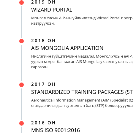
2019 ОН
WIZARD PORTAL
Монгол Улсын AIP-ын үйлчилгээнд Wizard Portal прог
нэвтрүүлсэн.
2018 ОН
AIS MONGOLIA APPLICATION
Нислэгийн гүйцэтгэлийн мэдээлэл, Монгол Улсын eAIP
уурын мэдээг багтаасан AIS Mongolia ухаалаг утасны ap
гаргасан
2017 ОН
STANDARDIZED TRAINING PACKAGES (ST
Aeronautical Information Management (AIM) Specialist 0
стандарчилагдсан сургалтын багц (STP) боловсрууулса
2016 ОН
MNS ISO 9001:2016