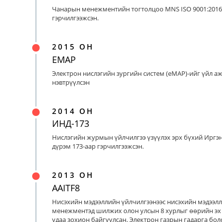
Чанарын менежментийн тогтолцоо MNS ISO 9001:2016
гэрчилгээжсэн.
2015 ОН
EMAP
Электрон нислэгийн зургийн систем (eMAP)-ийг үйл а
нэвтрүүлсэн
2014 ОН
ИНД-173
Нислэгийн журмын үйлчилгээ үзүүлэх эрх бүхий Иргэ
дүрэм 173-аар гэрчилгээжсэн.
2013 ОН
AAITF8
Нисэхийн мэдээллийн үйлчилгээнээс нисэхийн мэдээл
менежментэд шилжих олон улсын 8 хурлыг өөрийн эх
удаа зохион байгуулсан. Электрон газрын гадарга бо