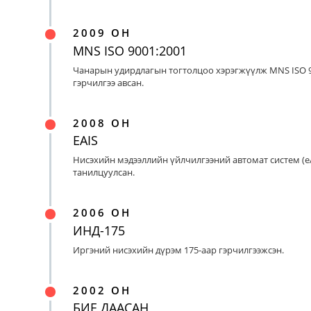
2009 ОН
MNS ISO 9001:2001
Чанарын удирдлагын тогтолцоо хэрэгжүүлж MNS ISO 9
гэрчилгээ авсан.
2008 ОН
EAIS
Нисэхийн мэдээллийн үйлчилгээний автомат систем (eA
танилцуулсан.
2006 ОН
ИНД-175
Иргэний нисэхийн дүрэм 175-аар гэрчилгээжсэн.
2002 ОН
БИЕ ДААСАН