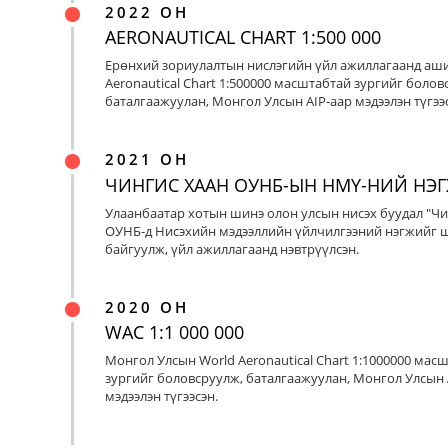
2022 ОН
AERONAUTICAL CHART 1:500 000
Ерөнхий зориулалтын нислэгийн үйл ажиллагаанд аш
Aeronautical Chart 1:500000 масштабтай зургийг болов
баталгаажуулан, Монгол Улсын AIP-аар мэдээлэн түгээс
2021 ОН
ЧИНГИС ХААН ОУНБ-ЫН НМҮ-НИЙ НЭ
Улаанбаатар хотын шинэ олон улсын нисэх буудал "Чи
ОУНБ-д Нисэхийн мэдээллийн үйлчилгээний нэгжийг 
байгуулж, үйл ажиллагаанд нэвтрүүлсэн.
2020 ОН
WAC 1:1 000 000
Монгол Улсын World Aeronautical Chart 1:1000000 мас
зургийг боловсруулж, баталгаажуулан, Монгол Улсын 
мэдээлэн түгээсэн.