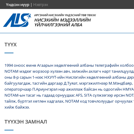
Үндсэн нүүр
|
Нэвтрэх
ИРГЭНИЙ НИСЭХИЙН ҮНДЭСНИЙ ТӨВ ТӨХХК
НИСЭХИЙН МЭДЭЭЛЛИЙН
ҮЙЛЧИЛГЭЭНИЙ АЛБА
ТҮҮХ
1994 оноос өмнө Агаарын хөдөлгөөний албаны телеграфийн холбоо
NОТАМ мэдээг морзоор хүлээн авч, ээлжийн ахлагч нарт танилцуулда
оны 8-р сарын 1-нээс НХУҮТ-ийн Нислэгийн хөдөлгөөний албаны дэ
байгуулагдаж, тасгийн даргаар Д.Туяат, мэргэжилтнээр М.Мэндбаяр,
операторчаар П.Ариунгэрэл нар ажиллаж байсан нь одоогийн НМҮА
NOTAM-ын тасаг нь гадаад орнуудаас AFS, SITA сүлжээгээр ирсэн N
тайлж, бүртгэл хөтлөн хадгалах, NОТАМ код товчлолуудыг орчуулах
хийж байжээ.
ТҮҮХЭН ЗАМНАЛ