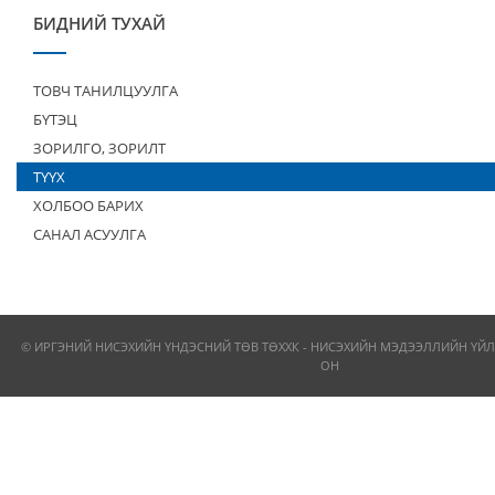
БИДНИЙ ТУХАЙ
ТОВЧ ТАНИЛЦУУЛГА
БҮТЭЦ
ЗОРИЛГО, ЗОРИЛТ
ТҮҮХ
ХОЛБОО БАРИХ
САНАЛ АСУУЛГА
© ИРГЭНИЙ НИСЭХИЙН ҮНДЭСНИЙ ТӨВ ТӨХХК - НИСЭХИЙН МЭДЭЭЛЛИЙН ҮЙЛ
ОН