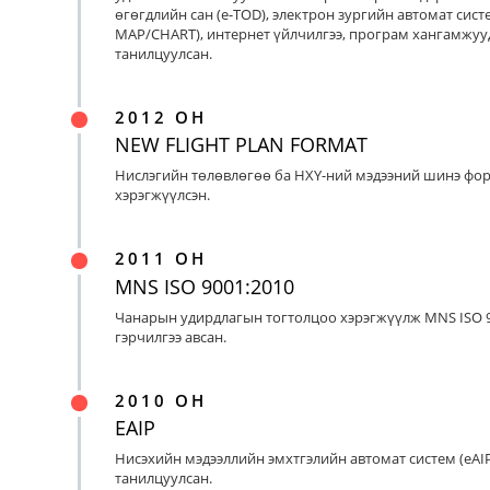
өгөгдлийн сан (e-TOD), электрон зургийн автомат систе
MAP/CHART), интернет үйлчилгээ, програм хангамжуу
танилцуулсан.
2012 ОН
NEW FLIGHT PLAN FORMAT
Нислэгийн төлөвлөгөө ба НХҮ-ний мэдээний шинэ фо
хэрэгжүүлсэн.
2011 ОН
MNS ISO 9001:2010
Чанарын удирдлагын тогтолцоо хэрэгжүүлж MNS ISO 9
гэрчилгээ авсан.
2010 ОН
EAIP
Нисэхийн мэдээллийн эмхтгэлийн автомат систем (eAIP
танилцуулсан.