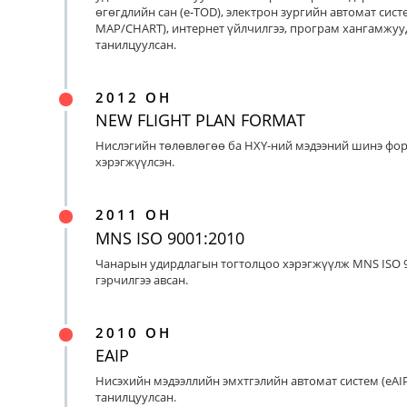
өгөгдлийн сан (e-TOD), электрон зургийн автомат систе
MAP/CHART), интернет үйлчилгээ, програм хангамжуу
танилцуулсан.
2012 ОН
NEW FLIGHT PLAN FORMAT
Нислэгийн төлөвлөгөө ба НХҮ-ний мэдээний шинэ фо
хэрэгжүүлсэн.
2011 ОН
MNS ISO 9001:2010
Чанарын удирдлагын тогтолцоо хэрэгжүүлж MNS ISO 9
гэрчилгээ авсан.
2010 ОН
EAIP
Нисэхийн мэдээллийн эмхтгэлийн автомат систем (eAIP
танилцуулсан.