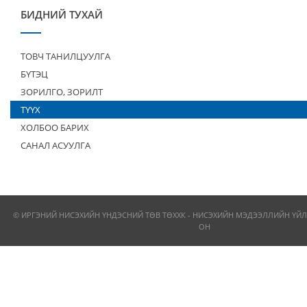
БИДНИЙ ТУХАЙ
ТОВЧ ТАНИЛЦУУЛГА
БҮТЭЦ
ЗОРИЛГО, ЗОРИЛТ
ТҮҮХ
ХОЛБОО БАРИХ
САНАЛ АСУУЛГА
© ИРГЭНИЙ НИСЭХИЙН ҮНДЭСНИЙ ТӨВ ТӨХХК - НИСЭХИЙН МЭДЭЭЛЛИЙН ҮЙЛ
ОН