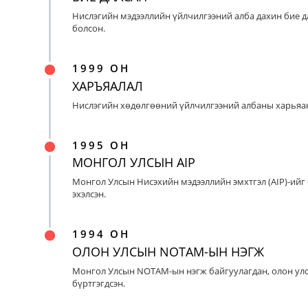
Нислэгийн мэдээллийн үйлчилгээний алба дахин бие д
болсон.
1999 ОН
ХАРЪЯАЛАЛ
Нислэгийн хөдөлгөөний үйлчилгээний албаны харьяан
1995 ОН
МОНГОЛ УЛСЫН AIP
Монгол Улсын Нисэхийн мэдээллийн эмхтгэл (AIP)-ийг
эхэлсэн.
1994 ОН
ОЛОН УЛСЫН NOTAM-ЫН НЭГЖ
Монгол Улсын NOTAM-ын нэгж байгуулагдан, олон ул
бүртгэгдсэн.