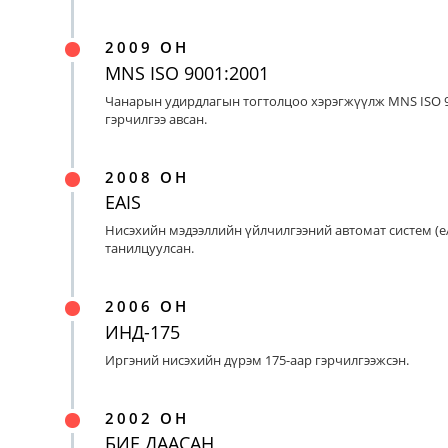
2009 ОН
MNS ISO 9001:2001
Чанарын удирдлагын тогтолцоо хэрэгжүүлж MNS ISO 9
гэрчилгээ авсан.
2008 ОН
EAIS
Нисэхийн мэдээллийн үйлчилгээний автомат систем (eA
танилцуулсан.
2006 ОН
ИНД-175
Иргэний нисэхийн дүрэм 175-аар гэрчилгээжсэн.
2002 ОН
БИЕ ДААСАН