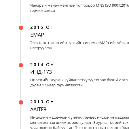
Чанарын менежментийн тогтолцоо MNS ISO 9001:2016
гэрчилгээжсэн.
2015 ОН
EMAP
Электрон нислэгийн зургийн систем (eMAP)-ийг үйл а
нэвтрүүлсэн
2014 ОН
ИНД-173
Нислэгийн журмын үйлчилгээ үзүүлэх эрх бүхий Иргэ
дүрэм 173-аар гэрчилгээжсэн.
2013 ОН
AAITF8
Нисэхийн мэдээллийн үйлчилгээнээс нисэхийн мэдээл
менежментэд шилжих олон улсын 8 хурлыг өөрийн эх
удаа зохион байгуулсан. Электрон газрын гадарга бо