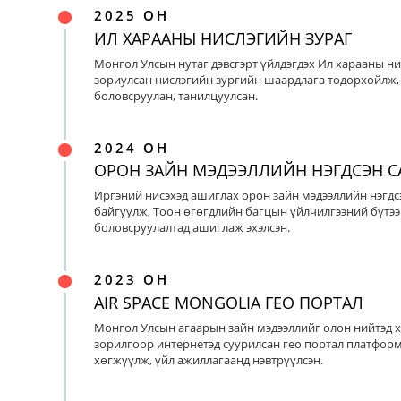
2025 ОН
ИЛ ХАРААНЫ НИСЛЭГИЙН ЗУРАГ
Монгол Улсын нутаг дэвсгэрт үйлдэгдэх Ил харааны ни
зориулсан нислэгийн зургийн шаардлага тодорхойлж, 
боловсруулан, танилцуулсан.
2024 ОН
ОРОН ЗАЙН МЭДЭЭЛЛИЙН НЭГДСЭН С
Иргэний нисэхэд ашиглах орон зайн мэдээллийн нэгдс
байгуулж, Тоон өгөгдлийн багцын үйлчилгээний бүтээ
боловсруулалтад ашиглаж эхэлсэн.
2023 ОН
AIR SPACE MONGOLIA ГЕО ПОРТАЛ
Монгол Улсын агаарын зайн мэдээллийг олон нийтэд х
зорилгоор интернетэд суурилсан гео портал платфор
хөгжүүлж, үйл ажиллагаанд нэвтрүүлсэн.