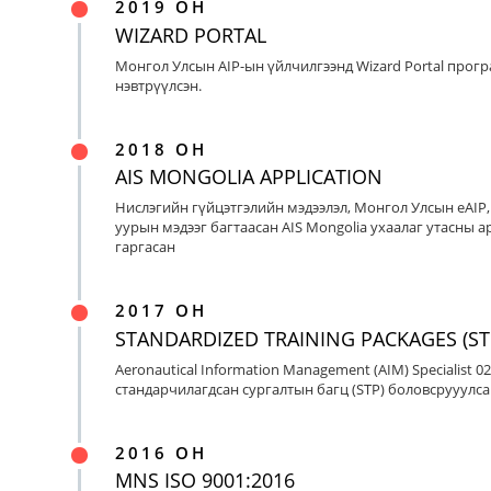
2019 ОН
WIZARD PORTAL
Монгол Улсын AIP-ын үйлчилгээнд Wizard Portal прог
нэвтрүүлсэн.
2018 ОН
AIS MONGOLIA APPLICATION
Нислэгийн гүйцэтгэлийн мэдээлэл, Монгол Улсын eAIP
уурын мэдээг багтаасан AIS Mongolia ухаалаг утасны ap
гаргасан
2017 ОН
STANDARDIZED TRAINING PACKAGES (ST
Aeronautical Information Management (AIM) Specialist 0
стандарчилагдсан сургалтын багц (STP) боловсрууулса
2016 ОН
MNS ISO 9001:2016