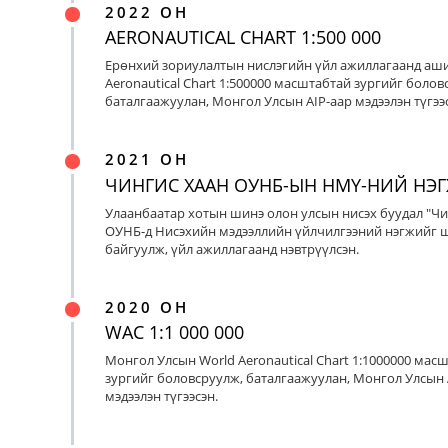
2022 ОН
AERONAUTICAL CHART 1:500 000
Ерөнхий зориулалтын нислэгийн үйл ажиллагаанд аш
Aeronautical Chart 1:500000 масштабтай зургийг болов
баталгаажуулан, Монгол Улсын AIP-аар мэдээлэн түгээс
2021 ОН
ЧИНГИС ХААН ОУНБ-ЫН НМҮ-НИЙ НЭ
Улаанбаатар хотын шинэ олон улсын нисэх буудал "Чи
ОУНБ-д Нисэхийн мэдээллийн үйлчилгээний нэгжийг 
байгуулж, үйл ажиллагаанд нэвтрүүлсэн.
2020 ОН
WAC 1:1 000 000
Монгол Улсын World Aeronautical Chart 1:1000000 мас
зургийг боловсруулж, баталгаажуулан, Монгол Улсын 
мэдээлэн түгээсэн.