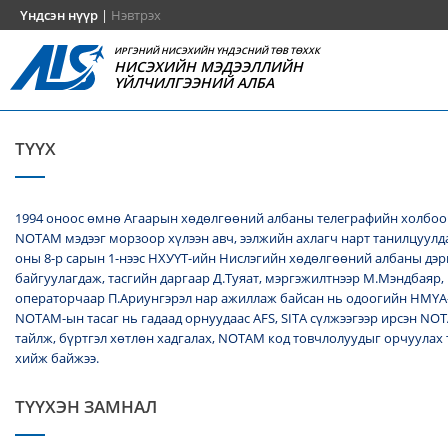
Үндсэн нүүр
|
Нэвтрэх
ИРГЭНИЙ НИСЭХИЙН ҮНДЭСНИЙ ТӨВ ТӨХХК
НИСЭХИЙН МЭДЭЭЛЛИЙН
ҮЙЛЧИЛГЭЭНИЙ АЛБА
ТҮҮХ
1994 оноос өмнө Агаарын хөдөлгөөний албаны телеграфийн холбоо
NОТАМ мэдээг морзоор хүлээн авч, ээлжийн ахлагч нарт танилцуулда
оны 8-р сарын 1-нээс НХУҮТ-ийн Нислэгийн хөдөлгөөний албаны дэ
байгуулагдаж, тасгийн даргаар Д.Туяат, мэргэжилтнээр М.Мэндбаяр,
операторчаар П.Ариунгэрэл нар ажиллаж байсан нь одоогийн НМҮА
NOTAM-ын тасаг нь гадаад орнуудаас AFS, SITA сүлжээгээр ирсэн N
тайлж, бүртгэл хөтлөн хадгалах, NОТАМ код товчлолуудыг орчуулах
хийж байжээ.
ТҮҮХЭН ЗАМНАЛ