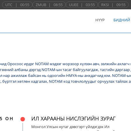
UTC
|
00:55
ZMUB
|
08:55
UUEE
|
03:55
RKSI
|
09:55
НҮҮР
БИДНИЙ
ид Оросоос ирдэг NОТАМ мэдээг морзоор хүлээн авч, ээлжийн ахлагч 
лгөөний албаны дэргэд NОТАМ-ын тасаг байгуулагдаж, тасгийн даргаар 
л нар ажиллаж байсан нь одоогийн НМҮА-ны анхдагчид юм. NOTAM-ын 
ж, бүртгэл хөтлөн хадгалах, NОТАМ код товчлолуудыг орчуулах тайлах
ИЛ ХАРААНЫ НИСЛЭГИЙН ЗУРАГ
5 ОН
Монгол Улсын нутаг дэвсгэрт үйлдэгдэх Ил