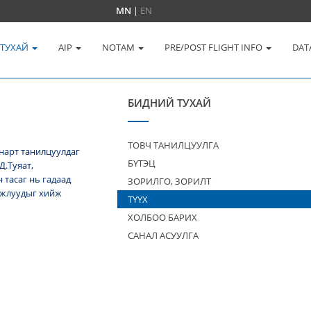
MN
|
EN
 ТУХАЙ
AIP
NOTAM
PRE/POST FLIGHT INFO
DAT
БИДНИЙ ТУХАЙ
ТОВЧ ТАНИЛЦУУЛГА
нарт танилцуулдаг
БҮТЭЦ
Д.Туяат,
тасаг нь гадаад
ЗОРИЛГО, ЗОРИЛТ
 ажлуудыг хийж
ТҮҮХ
ХОЛБОО БАРИХ
САНАЛ АСУУЛГА