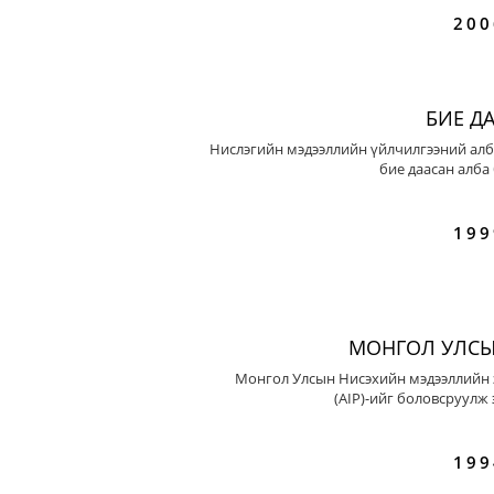
200
БИЕ Д
Нислэгийн мэдээллийн үйлчилгээний алб
бие даасан алба
199
МОНГОЛ УЛСЫ
Монгол Улсын Нисэхийн мэдээллийн 
(AIP)-ийг боловсруулж 
199