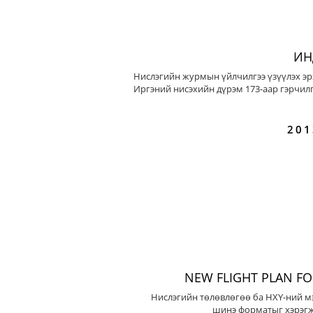
ИН
Нислэгийн журмын үйлчилгээ үзүүлэх эр
Иргэний нисэхийн дүрэм 173-аар гэрчилг
201
NEW FLIGHT PLAN F
Нислэгийн төлөвлөгөө ба НХҮ-ний м
шинэ форматыг хэрэгж