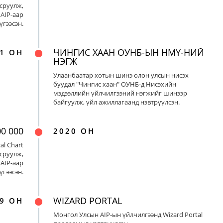
сруулж,
AIP-аар
үгээсэн.
ЧИНГИС ХААН ОУНБ-ЫН НМҮ-НИЙ
1 ОН
НЭГЖ
Улаанбаатар хотын шинэ олон улсын нисэх
буудал "Чингис хаан" ОУНБ-д Нисэхийн
мэдээллийн үйлчилгээний нэгжийг шинээр
байгуулж, үйл ажиллагаанд нэвтрүүлсэн.
00 000
2020 ОН
al Chart
сруулж,
AIP-аар
үгээсэн.
WIZARD PORTAL
9 ОН
Монгол Улсын AIP-ын үйлчилгээнд Wizard Portal