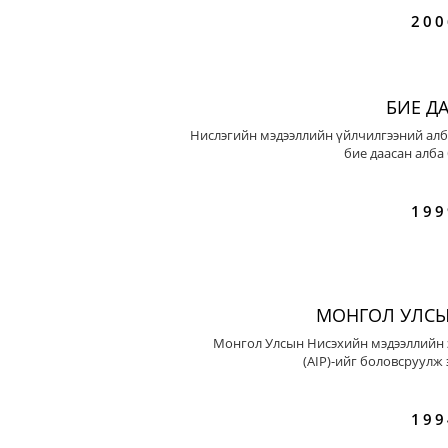
200
БИЕ Д
Нислэгийн мэдээллийн үйлчилгээний алб
бие даасан алба
199
МОНГОЛ УЛСЫ
Монгол Улсын Нисэхийн мэдээллийн 
(AIP)-ийг боловсруулж 
199