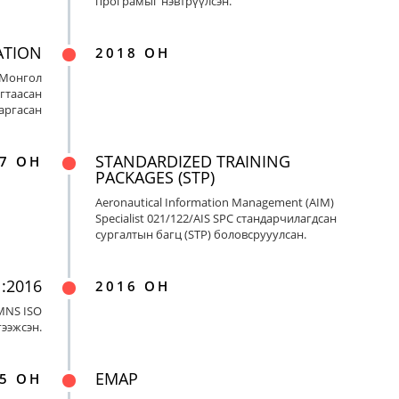
програмыг нэвтрүүлсэн.
ATION
2018 ОН
 Монгол
гтаасан
гаргасан
STANDARDIZED TRAINING
7 ОН
PACKAGES (STP)
Aeronautical Information Management (AIM)
Specialist 021/122/AIS SPC стандарчилагдсан
сургалтын багц (STP) боловсрууулсан.
:2016
2016 ОН
MNS ISO
гээжсэн.
EMAP
5 ОН