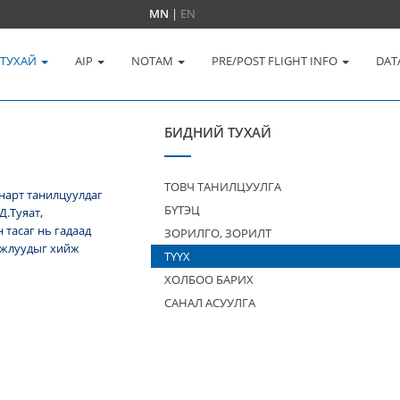
MN
|
EN
 ТУХАЙ
AIP
NOTAM
PRE/POST FLIGHT INFO
DAT
БИДНИЙ ТУХАЙ
ТОВЧ ТАНИЛЦУУЛГА
нарт танилцуулдаг
БҮТЭЦ
Д.Туяат,
тасаг нь гадаад
ЗОРИЛГО, ЗОРИЛТ
 ажлуудыг хийж
ТҮҮХ
ХОЛБОО БАРИХ
САНАЛ АСУУЛГА