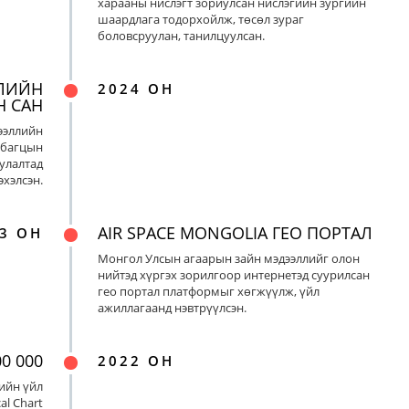
харааны нислэгт зориулсан нислэгийн зургийн
шаардлага тодорхойлж, төсөл зураг
боловсруулан, танилцуулсан.
ЛИЙН
2024 ОН
Н САН
ээллийн
 багцын
улалтад
хэлсэн.
AIR SPACE MONGOLIA ГЕО ПОРТАЛ
3 ОН
Монгол Улсын агаарын зайн мэдээллийг олон
нийтэд хүргэх зорилгоор интернетэд суурилсан
гео портал платформыг хөгжүүлж, үйл
ажиллагаанд нэвтрүүлсэн.
0 000
2022 ОН
ийн үйл
al Chart