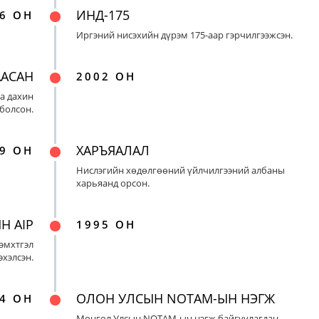
ИНД-175
6 ОН
Иргэний нисэхийн дүрэм 175-аар гэрчилгээжсэн.
ААСАН
2002 ОН
а дахин
 болсон.
ХАРЪЯАЛАЛ
9 ОН
Нислэгийн хөдөлгөөний үйлчилгээний албаны
харьяанд орсон.
Н AIP
1995 ОН
эмхтгэл
эхэлсэн.
ОЛОН УЛСЫН NOTAM-ЫН НЭГЖ
4 ОН
Монгол Улсын NOTAM-ын нэгж байгуулагдан,