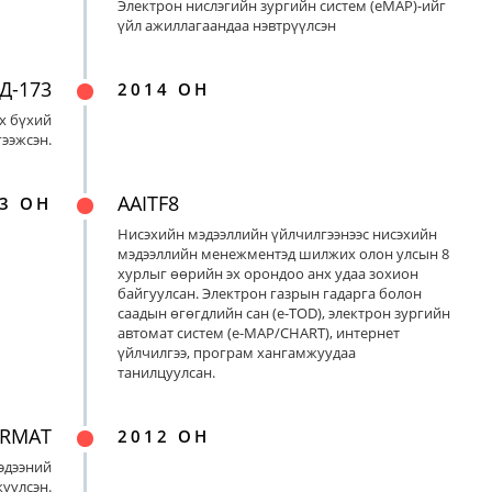
Электрон нислэгийн зургийн систем (eMAP)-ийг
үйл ажиллагаандаа нэвтрүүлсэн
Д-173
2014 ОН
х бүхий
ээжсэн.
AAITF8
3 ОН
Нисэхийн мэдээллийн үйлчилгээнээс нисэхийн
мэдээллийн менежментэд шилжих олон улсын 8
хурлыг өөрийн эх орондоо анх удаа зохион
байгуулсан. Электрон газрын гадарга болон
саадын өгөгдлийн сан (e-TOD), электрон зургийн
автомат систем (e-MAP/CHART), интернет
үйлчилгээ, програм хангамжуудаа
танилцуулсан.
ORMAT
2012 ОН
эдээний
үүлсэн.