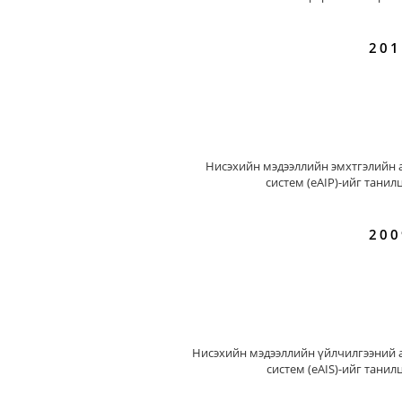
201
Нисэхийн мэдээллийн эмхтгэлийн 
систем (eAIP)-ийг танил
200
Нисэхийн мэдээллийн үйлчилгээний 
систем (eAIS)-ийг танил