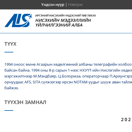
Үндсэн нүүр
|
Нэвтрэх
ИРГЭНИЙ НИСЭХИЙН ҮНДЭСНИЙ ТӨВ ТӨХХК
НИСЭХИЙН МЭДЭЭЛЛИЙН
ҮЙЛЧИЛГЭЭНИЙ АЛБА
ТҮҮХ
1994 оноос өмнө Агаарын хөдөлгөөний албаны телеграфийн холбооч
байсан байна. 1994 оны 8-р сарын 1-нээс НХУҮТ-ийн Нислэгийн хөдө
мэргэжилтнээр М.Мэндбаяр, Ц.Болормаа, операторчаар П.Ариунгэрэ
орнуудаас AFS, SITA сүлжээгээр ирсэн NОТАМ-уудыг шүүж аван тайл
байжээ.
ТҮҮХЭН ЗАМНАЛ
202