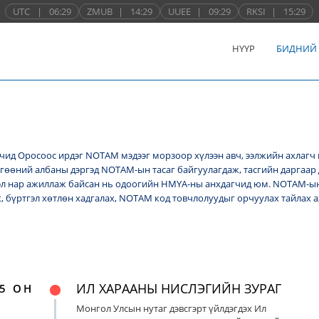
UTC
|
06:29
ZMUB
|
14:29
UUEE
|
09:29
RKSI
|
15:29
НҮҮР
БИДНИЙ
ид Оросоос ирдэг NОТАМ мэдээг морзоор хүлээн авч, ээлжийн ахлагч 
лгөөний албаны дэргэд NОТАМ-ын тасаг байгуулагдаж, тасгийн даргаар 
л нар ажиллаж байсан нь одоогийн НМҮА-ны анхдагчид юм. NOTAM-ын 
ж, бүртгэл хөтлөн хадгалах, NОТАМ код товчлолуудыг орчуулах тайлах
ИЛ ХАРААНЫ НИСЛЭГИЙН ЗУРАГ
5 ОН
Монгол Улсын нутаг дэвсгэрт үйлдэгдэх Ил