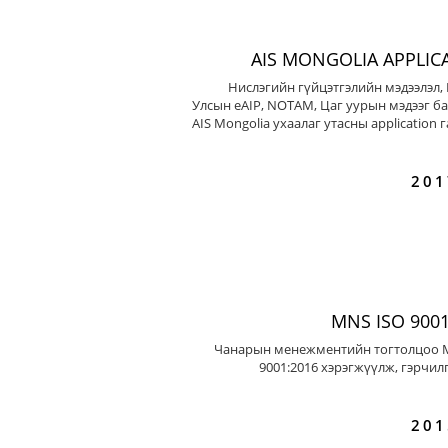
AIS MONGOLIA APPLIC
Нислэгийн гүйцэтгэлийн мэдээлэл,
Улсын eAIP, NOTAM, Цаг уурын мэдээг ба
AIS Mongolia ухаалаг утасны application 
201
MNS ISO 9001
Чанарын менежментийн тогтолцоо 
9001:2016 хэрэгжүүлж, гэрчил
201