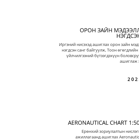
ОРОН ЗАЙН МЭДЭЭЛ
НЭГДСЭ
Иргэний нисэхэд ашиглах орон зайн мэд
нэгдсэн санг байгуулж, Тоон өгөгдлийн
үйлчилгээний бүтээгдэхүүн боловсру
ашиглаж э
202
AERONAUTICAL CHART 1:50
Ерөнхий зориулалтын нислэг
ажиллагаанд ашиглах Aeronautic