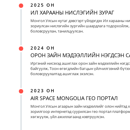
2025 ОН
ИЛ ХАРААНЫ НИСЛЭГИЙН ЗУРАГ
Монгол Улсын нутаг дэвсгэрт үйлдэгдэх Ил харааны ни
зориулсан нислэгийн зургийн шаардлага тодорхойлж, 
боловсруулан, танилцуулсан.
2024 ОН
ОРОН ЗАЙН МЭДЭЭЛЛИЙН НЭГДСЭН С
Иргэний нисэхэд ашиглах орон зайн мэдээллийн нэгдс
байгуулж, Тоон өгөгдлийн багцын үйлчилгээний бүтээ
боловсруулалтад ашиглаж эхэлсэн.
2023 ОН
AIR SPACE MONGOLIA ГЕО ПОРТАЛ
Монгол Улсын агаарын зайн мэдээллийг олон нийтэд х
зорилгоор интернетэд суурилсан гео портал платфор
хөгжүүлж, үйл ажиллагаанд нэвтрүүлсэн.