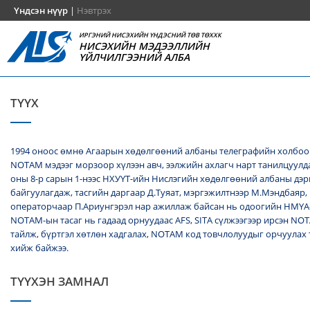
Үндсэн нүүр
|
Нэвтрэх
ИРГЭНИЙ НИСЭХИЙН ҮНДЭСНИЙ ТӨВ ТӨХХК
НИСЭХИЙН МЭДЭЭЛЛИЙН
ҮЙЛЧИЛГЭЭНИЙ АЛБА
ТҮҮХ
1994 оноос өмнө Агаарын хөдөлгөөний албаны телеграфийн холбоо
NОТАМ мэдээг морзоор хүлээн авч, ээлжийн ахлагч нарт танилцуулда
оны 8-р сарын 1-нээс НХУҮТ-ийн Нислэгийн хөдөлгөөний албаны дэ
байгуулагдаж, тасгийн даргаар Д.Туяат, мэргэжилтнээр М.Мэндбаяр,
операторчаар П.Ариунгэрэл нар ажиллаж байсан нь одоогийн НМҮА
NOTAM-ын тасаг нь гадаад орнуудаас AFS, SITA сүлжээгээр ирсэн N
тайлж, бүртгэл хөтлөн хадгалах, NОТАМ код товчлолуудыг орчуулах
хийж байжээ.
ТҮҮХЭН ЗАМНАЛ