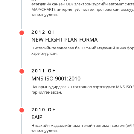
өгөгдлийн сан (e-TOD), электрон зургийн автомат систе
MAP/CHART), интернет үйлчилгээ, програм хангамжуу
танилцуулсан.
2012 ОН
NEW FLIGHT PLAN FORMAT
Нислэгийн төлөвлөгөө ба НХҮ-ний мэдээний шинэ фо
хэрэгжүүлсэн.
2011 ОН
MNS ISO 9001:2010
Чанарын удирдлагын тогтолцоо хэрэгжүүлж MNS ISO 9
гэрчилгээ авсан.
2010 ОН
EAIP
Нисэхийн мэдээллийн эмхтгэлийн автомат систем (eAIP
танилцуулсан.