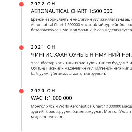
2022 ОН
AERONAUTICAL CHART 1:500 000
Ерөнхий зориулалтын нислэгийн үйл ажиллагаанд аш
Aeronautical Chart 1:500000 масштабтай зургийг болов
баталгаажуулан, Монгол Улсын AIP-аар мэдээлэн түгээс
2021 ОН
ЧИНГИС ХААН ОУНБ-ЫН НМҮ-НИЙ НЭ
Улаанбаатар хотын шинэ олон улсын нисэх буудал "Чи
ОУНБ-д Нисэхийн мэдээллийн үйлчилгээний нэгжийг 
байгуулж, үйл ажиллагаанд нэвтрүүлсэн.
2020 ОН
WAC 1:1 000 000
Монгол Улсын World Aeronautical Chart 1:1000000 мас
зургийг боловсруулж, баталгаажуулан, Монгол Улсын 
мэдээлэн түгээсэн.