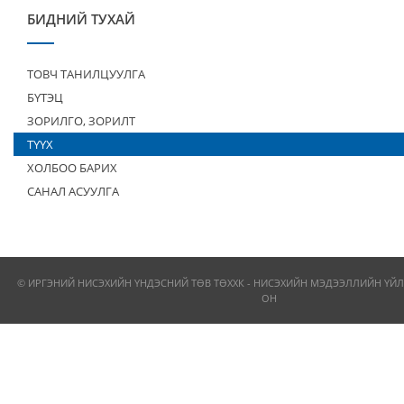
БИДНИЙ ТУХАЙ
ТОВЧ ТАНИЛЦУУЛГА
БҮТЭЦ
ЗОРИЛГО, ЗОРИЛТ
ТҮҮХ
ХОЛБОО БАРИХ
САНАЛ АСУУЛГА
© ИРГЭНИЙ НИСЭХИЙН ҮНДЭСНИЙ ТӨВ ТӨХХК - НИСЭХИЙН МЭДЭЭЛЛИЙН ҮЙЛ
ОН