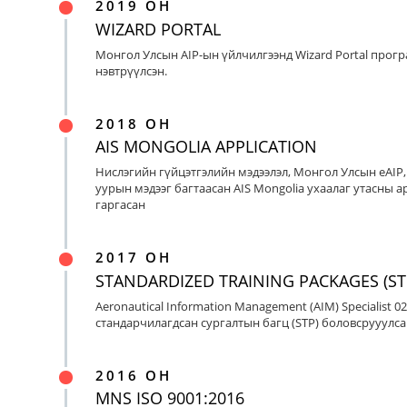
2019 ОН
WIZARD PORTAL
Монгол Улсын AIP-ын үйлчилгээнд Wizard Portal прог
нэвтрүүлсэн.
2018 ОН
AIS MONGOLIA APPLICATION
Нислэгийн гүйцэтгэлийн мэдээлэл, Монгол Улсын eAIP
уурын мэдээг багтаасан AIS Mongolia ухаалаг утасны ap
гаргасан
2017 ОН
STANDARDIZED TRAINING PACKAGES (ST
Aeronautical Information Management (AIM) Specialist 0
стандарчилагдсан сургалтын багц (STP) боловсрууулса
2016 ОН
MNS ISO 9001:2016