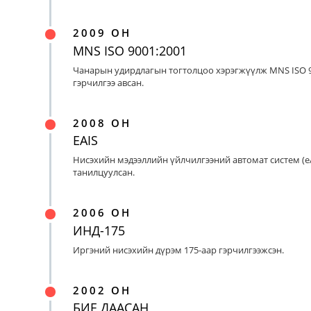
2009 ОН
MNS ISO 9001:2001
Чанарын удирдлагын тогтолцоо хэрэгжүүлж MNS ISO 9
гэрчилгээ авсан.
2008 ОН
EAIS
Нисэхийн мэдээллийн үйлчилгээний автомат систем (eA
танилцуулсан.
2006 ОН
ИНД-175
Иргэний нисэхийн дүрэм 175-аар гэрчилгээжсэн.
2002 ОН
БИЕ ДААСАН