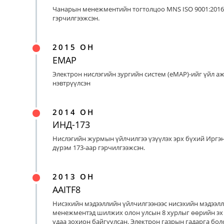
Чанарын менежментийн тогтолцоо MNS ISO 9001:2016
гэрчилгээжсэн.
2015 ОН
EMAP
Электрон нислэгийн зургийн систем (eMAP)-ийг үйл а
нэвтрүүлсэн
2014 ОН
ИНД-173
Нислэгийн журмын үйлчилгээ үзүүлэх эрх бүхий Иргэ
дүрэм 173-аар гэрчилгээжсэн.
2013 ОН
AAITF8
Нисэхийн мэдээллийн үйлчилгээнээс нисэхийн мэдээл
менежментэд шилжих олон улсын 8 хурлыг өөрийн эх
удаа зохион байгуулсан. Электрон газрын гадарга бо