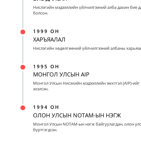
Нислэгийн мэдээллийн үйлчилгээний алба дахин бие д
болсон.
1999 ОН
ХАРЪЯАЛАЛ
Нислэгийн хөдөлгөөний үйлчилгээний албаны харьяан
1995 ОН
МОНГОЛ УЛСЫН AIP
Монгол Улсын Нисэхийн мэдээллийн эмхтгэл (AIP)-ийг
эхэлсэн.
1994 ОН
ОЛОН УЛСЫН NOTAM-ЫН НЭГЖ
Монгол Улсын NOTAM-ын нэгж байгуулагдан, олон ул
бүртгэгдсэн.