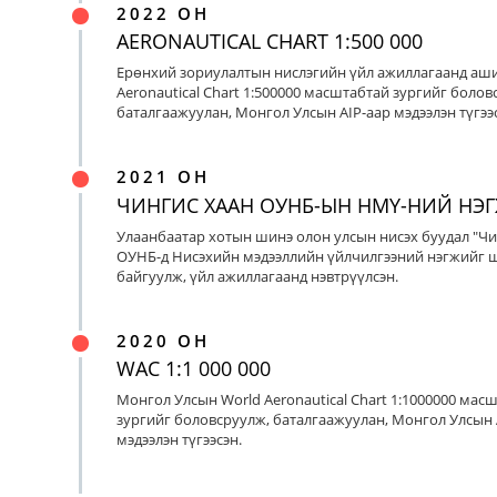
2022 ОН
AERONAUTICAL CHART 1:500 000
Ерөнхий зориулалтын нислэгийн үйл ажиллагаанд аш
Aeronautical Chart 1:500000 масштабтай зургийг болов
баталгаажуулан, Монгол Улсын AIP-аар мэдээлэн түгээс
2021 ОН
ЧИНГИС ХААН ОУНБ-ЫН НМҮ-НИЙ НЭ
Улаанбаатар хотын шинэ олон улсын нисэх буудал "Чи
ОУНБ-д Нисэхийн мэдээллийн үйлчилгээний нэгжийг 
байгуулж, үйл ажиллагаанд нэвтрүүлсэн.
2020 ОН
WAC 1:1 000 000
Монгол Улсын World Aeronautical Chart 1:1000000 мас
зургийг боловсруулж, баталгаажуулан, Монгол Улсын 
мэдээлэн түгээсэн.