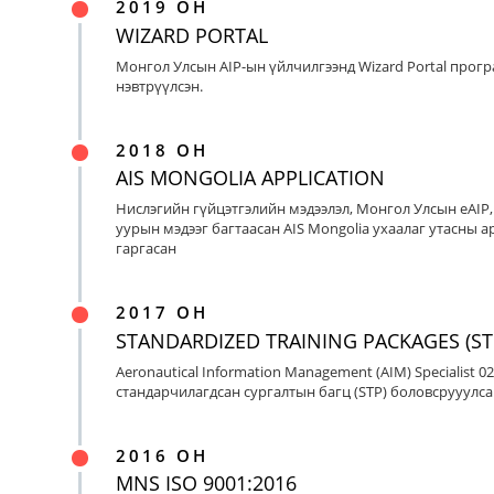
2019 ОН
WIZARD PORTAL
Монгол Улсын AIP-ын үйлчилгээнд Wizard Portal прог
нэвтрүүлсэн.
2018 ОН
AIS MONGOLIA APPLICATION
Нислэгийн гүйцэтгэлийн мэдээлэл, Монгол Улсын eAIP
уурын мэдээг багтаасан AIS Mongolia ухаалаг утасны ap
гаргасан
2017 ОН
STANDARDIZED TRAINING PACKAGES (ST
Aeronautical Information Management (AIM) Specialist 0
стандарчилагдсан сургалтын багц (STP) боловсрууулса
2016 ОН
MNS ISO 9001:2016