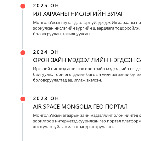
2025 ОН
ИЛ ХАРААНЫ НИСЛЭГИЙН ЗУРАГ
Монгол Улсын нутаг дэвсгэрт үйлдэгдэх Ил харааны ни
зориулсан нислэгийн зургийн шаардлага тодорхойлж, 
боловсруулан, танилцуулсан.
2024 ОН
ОРОН ЗАЙН МЭДЭЭЛЛИЙН НЭГДСЭН С
Иргэний нисэхэд ашиглах орон зайн мэдээллийн нэгдс
байгуулж, Тоон өгөгдлийн багцын үйлчилгээний бүтээ
боловсруулалтад ашиглаж эхэлсэн.
2023 ОН
AIR SPACE MONGOLIA ГЕО ПОРТАЛ
Монгол Улсын агаарын зайн мэдээллийг олон нийтэд х
зорилгоор интернетэд суурилсан гео портал платфор
хөгжүүлж, үйл ажиллагаанд нэвтрүүлсэн.