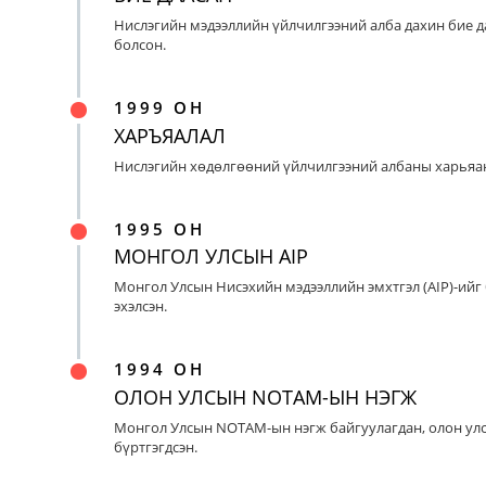
Нислэгийн мэдээллийн үйлчилгээний алба дахин бие д
болсон.
1999 ОН
ХАРЪЯАЛАЛ
Нислэгийн хөдөлгөөний үйлчилгээний албаны харьяан
1995 ОН
МОНГОЛ УЛСЫН AIP
Монгол Улсын Нисэхийн мэдээллийн эмхтгэл (AIP)-ийг
эхэлсэн.
1994 ОН
ОЛОН УЛСЫН NOTAM-ЫН НЭГЖ
Монгол Улсын NOTAM-ын нэгж байгуулагдан, олон ул
бүртгэгдсэн.