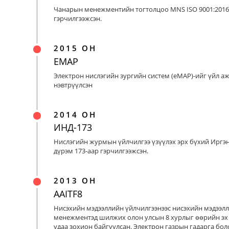
Чанарын менежментийн тогтолцоо MNS ISO 9001:2016
гэрчилгээжсэн.
2015 ОН
EMAP
Электрон нислэгийн зургийн систем (eMAP)-ийг үйл а
нэвтрүүлсэн
2014 ОН
ИНД-173
Нислэгийн журмын үйлчилгээ үзүүлэх эрх бүхий Иргэ
дүрэм 173-аар гэрчилгээжсэн.
2013 ОН
AAITF8
Нисэхийн мэдээллийн үйлчилгээнээс нисэхийн мэдээл
менежментэд шилжих олон улсын 8 хурлыг өөрийн эх
удаа зохион байгуулсан. Электрон газрын гадарга бо