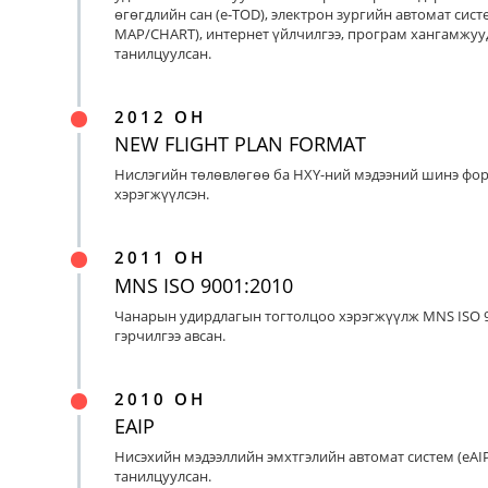
өгөгдлийн сан (e-TOD), электрон зургийн автомат систе
MAP/CHART), интернет үйлчилгээ, програм хангамжуу
танилцуулсан.
2012 ОН
NEW FLIGHT PLAN FORMAT
Нислэгийн төлөвлөгөө ба НХҮ-ний мэдээний шинэ фо
хэрэгжүүлсэн.
2011 ОН
MNS ISO 9001:2010
Чанарын удирдлагын тогтолцоо хэрэгжүүлж MNS ISO 9
гэрчилгээ авсан.
2010 ОН
EAIP
Нисэхийн мэдээллийн эмхтгэлийн автомат систем (eAIP
танилцуулсан.