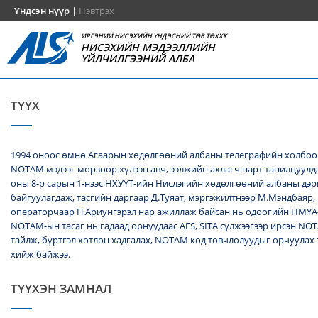
Үндсэн нүүр
|
Нэвтрэх
ИРГЭНИЙ НИСЭХИЙН ҮНДЭСНИЙ ТӨВ ТӨХХК
НИСЭХИЙН МЭДЭЭЛЛИЙН
ҮЙЛЧИЛГЭЭНИЙ АЛБА
ТҮҮХ
1994 оноос өмнө Агаарын хөдөлгөөний албаны телеграфийн холбоо
NОТАМ мэдээг морзоор хүлээн авч, ээлжийн ахлагч нарт танилцуулда
оны 8-р сарын 1-нээс НХУҮТ-ийн Нислэгийн хөдөлгөөний албаны дэ
байгуулагдаж, тасгийн даргаар Д.Туяат, мэргэжилтнээр М.Мэндбаяр,
операторчаар П.Ариунгэрэл нар ажиллаж байсан нь одоогийн НМҮА
NOTAM-ын тасаг нь гадаад орнуудаас AFS, SITA сүлжээгээр ирсэн N
тайлж, бүртгэл хөтлөн хадгалах, NОТАМ код товчлолуудыг орчуулах
хийж байжээ.
ТҮҮХЭН ЗАМНАЛ