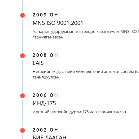
2009 ОН
MNS ISO 9001:2001
Чанарын удирдлагын тогтолцоо хэрэгжүүлж MNS ISO 9
гэрчилгээ авсан.
2008 ОН
EAIS
Нисэхийн мэдээллийн үйлчилгээний автомат систем (eA
танилцуулсан.
2006 ОН
ИНД-175
Иргэний нисэхийн дүрэм 175-аар гэрчилгээжсэн.
2002 ОН
БИЕ ДААСАН