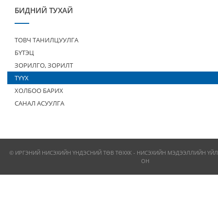
БИДНИЙ ТУХАЙ
ТОВЧ ТАНИЛЦУУЛГА
БҮТЭЦ
ЗОРИЛГО, ЗОРИЛТ
ТҮҮХ
ХОЛБОО БАРИХ
САНАЛ АСУУЛГА
© ИРГЭНИЙ НИСЭХИЙН ҮНДЭСНИЙ ТӨВ ТӨХХК - НИСЭХИЙН МЭДЭЭЛЛИЙН ҮЙЛ
ОН