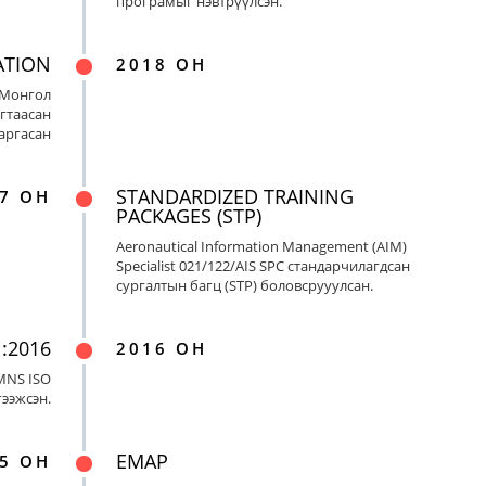
програмыг нэвтрүүлсэн.
ATION
2018 ОН
 Монгол
гтаасан
гаргасан
STANDARDIZED TRAINING
7 ОН
PACKAGES (STP)
Aeronautical Information Management (AIM)
Specialist 021/122/AIS SPC стандарчилагдсан
сургалтын багц (STP) боловсрууулсан.
:2016
2016 ОН
MNS ISO
гээжсэн.
EMAP
5 ОН