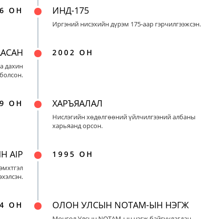
ИНД-175
6 ОН
Иргэний нисэхийн дүрэм 175-аар гэрчилгээжсэн.
ААСАН
2002 ОН
а дахин
 болсон.
ХАРЪЯАЛАЛ
9 ОН
Нислэгийн хөдөлгөөний үйлчилгээний албаны
харьяанд орсон.
Н AIP
1995 ОН
эмхтгэл
эхэлсэн.
ОЛОН УЛСЫН NOTAM-ЫН НЭГЖ
4 ОН
Монгол Улсын NOTAM-ын нэгж байгуулагдан,