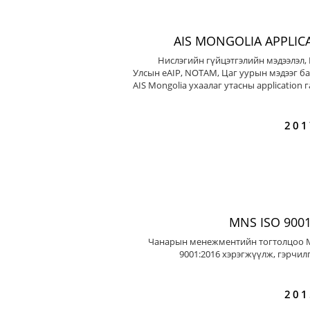
AIS MONGOLIA APPLIC
Нислэгийн гүйцэтгэлийн мэдээлэл,
Улсын eAIP, NOTAM, Цаг уурын мэдээг ба
AIS Mongolia ухаалаг утасны application 
201
MNS ISO 9001
Чанарын менежментийн тогтолцоо 
9001:2016 хэрэгжүүлж, гэрчил
201