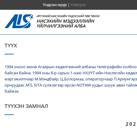
Үндсэн нүүр
|
Нэвтрэх
ИРГЭНИЙ НИСЭХИЙН ҮНДЭСНИЙ ТӨВ ТӨХХК
НИСЭХИЙН МЭДЭЭЛЛИЙН
ҮЙЛЧИЛГЭЭНИЙ АЛБА
ТҮҮХ
1994 оноос өмнө Агаарын хөдөлгөөний албаны телеграфийн холбооч
байсан байна. 1994 оны 8-р сарын 1-нээс НХУҮТ-ийн Нислэгийн хөдө
мэргэжилтнээр М.Мэндбаяр, Ц.Болормаа, операторчаар П.Ариунгэрэ
орнуудаас AFS, SITA сүлжээгээр ирсэн NОТАМ-уудыг шүүж аван тайл
байжээ.
ТҮҮХЭН ЗАМНАЛ
202