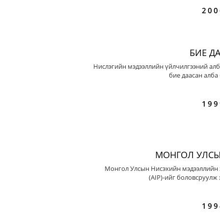
200
БИЕ Д
Нислэгийн мэдээллийн үйлчилгээний алб
бие даасан алба
199
МОНГОЛ УЛСЫ
Монгол Улсын Нисэхийн мэдээллийн 
(AIP)-ийг боловсруулж 
199