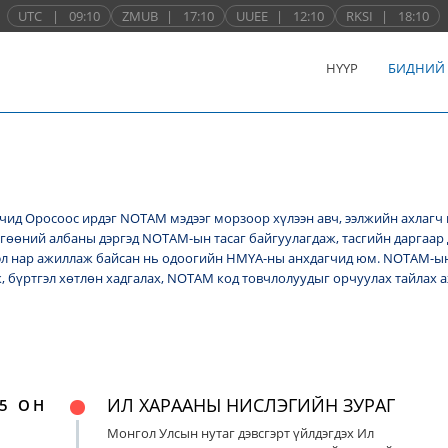
UTC
|
09:10
ZMUB
|
17:10
UUEE
|
12:10
RKSI
|
18:10
НҮҮР
БИДНИЙ
ид Оросоос ирдэг NОТАМ мэдээг морзоор хүлээн авч, ээлжийн ахлагч 
лгөөний албаны дэргэд NОТАМ-ын тасаг байгуулагдаж, тасгийн даргаар 
л нар ажиллаж байсан нь одоогийн НМҮА-ны анхдагчид юм. NOTAM-ын 
ж, бүртгэл хөтлөн хадгалах, NОТАМ код товчлолуудыг орчуулах тайлах
ИЛ ХАРААНЫ НИСЛЭГИЙН ЗУРАГ
5 ОН
Монгол Улсын нутаг дэвсгэрт үйлдэгдэх Ил