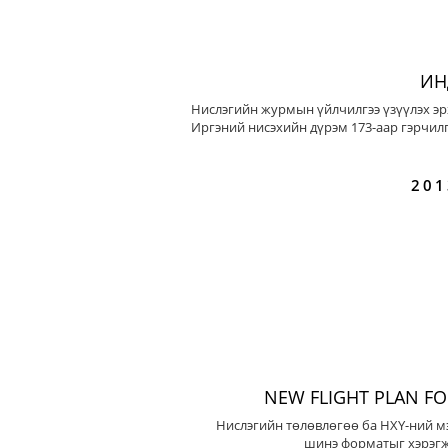
ИН
Нислэгийн журмын үйлчилгээ үзүүлэх эр
Иргэний нисэхийн дүрэм 173-аар гэрчилг
201
NEW FLIGHT PLAN F
Нислэгийн төлөвлөгөө ба НХҮ-ний м
шинэ форматыг хэрэгж