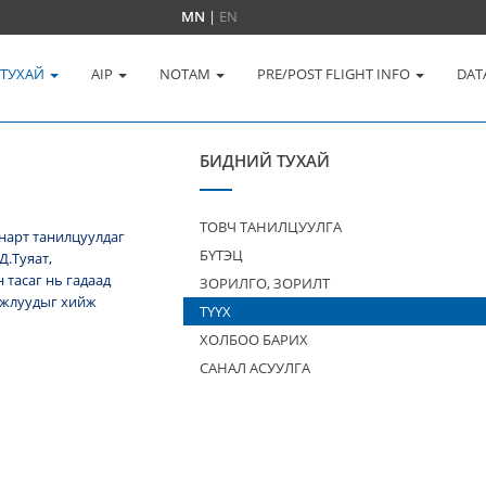
MN
|
EN
 ТУХАЙ
AIP
NOTAM
PRE/POST FLIGHT INFO
DAT
БИДНИЙ ТУХАЙ
ТОВЧ ТАНИЛЦУУЛГА
нарт танилцуулдаг
БҮТЭЦ
Д.Туяат,
тасаг нь гадаад
ЗОРИЛГО, ЗОРИЛТ
 ажлуудыг хийж
ТҮҮХ
ХОЛБОО БАРИХ
САНАЛ АСУУЛГА