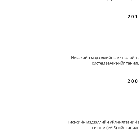
201
Нисэхийн мэдээллийн эмхтгэлийн 
систем (eAIP)-ийг танил
200
Нисэхийн мэдээллийн үйлчилгээний 
систем (eAIS)-ийг танил