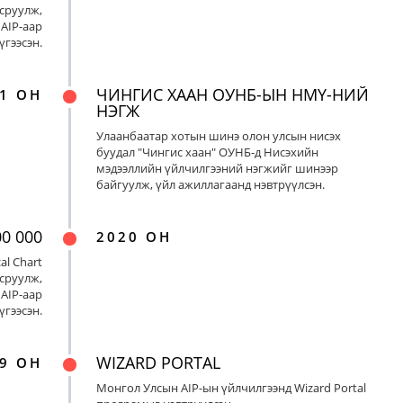
сруулж,
AIP-аар
үгээсэн.
ЧИНГИС ХААН ОУНБ-ЫН НМҮ-НИЙ
1 ОН
НЭГЖ
Улаанбаатар хотын шинэ олон улсын нисэх
буудал "Чингис хаан" ОУНБ-д Нисэхийн
мэдээллийн үйлчилгээний нэгжийг шинээр
байгуулж, үйл ажиллагаанд нэвтрүүлсэн.
00 000
2020 ОН
al Chart
сруулж,
AIP-аар
үгээсэн.
WIZARD PORTAL
9 ОН
Монгол Улсын AIP-ын үйлчилгээнд Wizard Portal