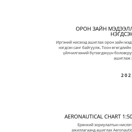
ОРОН ЗАЙН МЭДЭЭЛ
НЭГДСЭ
Иргэний нисэхэд ашиглах орон зайн мэд
нэгдсэн санг байгуулж, Тоон өгөгдлийн
үйлчилгээний бүтээгдэхүүн боловсру
ашиглаж э
202
AERONAUTICAL CHART 1:50
Ерөнхий зориулалтын нислэг
ажиллагаанд ашиглах Aeronautic