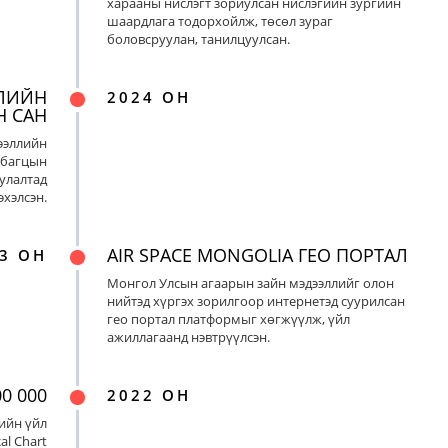
харааны нислэгт зориулсан нислэгийн зургийн
шаардлага тодорхойлж, төсөл зураг
боловсруулан, танилцуулсан.
ЛИЙН
2024 ОН
Н САН
ээллийн
 багцын
улалтад
хэлсэн.
AIR SPACE MONGOLIA ГЕО ПОРТАЛ
3 ОН
Монгол Улсын агаарын зайн мэдээллийг олон
нийтэд хүргэх зорилгоор интернетэд суурилсан
гео портал платформыг хөгжүүлж, үйл
ажиллагаанд нэвтрүүлсэн.
0 000
2022 ОН
ийн үйл
al Chart