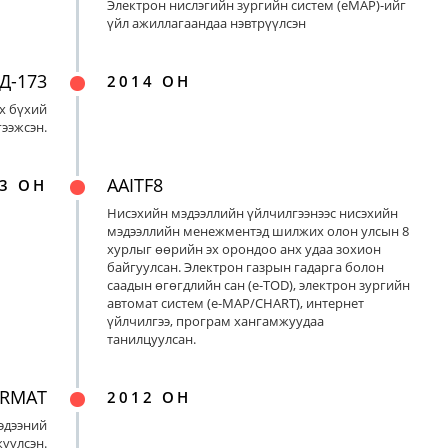
Электрон нислэгийн зургийн систем (eMAP)-ийг
үйл ажиллагаандаа нэвтрүүлсэн
Д-173
2014 ОН
х бүхий
ээжсэн.
AAITF8
3 ОН
Нисэхийн мэдээллийн үйлчилгээнээс нисэхийн
мэдээллийн менежментэд шилжих олон улсын 8
хурлыг өөрийн эх орондоо анх удаа зохион
байгуулсан. Электрон газрын гадарга болон
саадын өгөгдлийн сан (e-TOD), электрон зургийн
автомат систем (e-MAP/CHART), интернет
үйлчилгээ, програм хангамжуудаа
танилцуулсан.
ORMAT
2012 ОН
эдээний
үүлсэн.