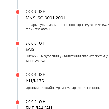
2009 ОН
MNS ISO 9001:2001
Чанарын удирдлагын тогтолцоо хэрэгжүүлж MNS ISO 9
гэрчилгээ авсан.
2008 ОН
EAIS
Нисэхийн мэдээллийн үйлчилгээний автомат систем (eA
танилцуулсан.
2006 ОН
ИНД-175
Иргэний нисэхийн дүрэм 175-аар гэрчилгээжсэн.
2002 ОН
БИЕ ДААСАН