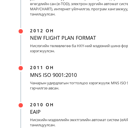
өгөгдлийн сан (e-TOD), электрон зургийн автомат систе
MAP/CHART), интернет үйлчилгээ, програм хангамжуу
танилцуулсан.
2012 ОН
NEW FLIGHT PLAN FORMAT
Нислэгийн төлөвлөгөө ба НХҮ-ний мэдээний шинэ фо
хэрэгжүүлсэн.
2011 ОН
MNS ISO 9001:2010
Чанарын удирдлагын тогтолцоо хэрэгжүүлж MNS ISO 9
гэрчилгээ авсан.
2010 ОН
EAIP
Нисэхийн мэдээллийн эмхтгэлийн автомат систем (eAIP
танилцуулсан.