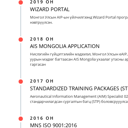
2019 ОН
WIZARD PORTAL
Монгол Улсын AIP-ын үйлчилгээнд Wizard Portal прог
нэвтрүүлсэн.
2018 ОН
AIS MONGOLIA APPLICATION
Нислэгийн гүйцэтгэлийн мэдээлэл, Монгол Улсын eAIP
уурын мэдээг багтаасан AIS Mongolia ухаалаг утасны ap
гаргасан
2017 ОН
STANDARDIZED TRAINING PACKAGES (ST
Aeronautical Information Management (AIM) Specialist 0
стандарчилагдсан сургалтын багц (STP) боловсрууулса
2016 ОН
MNS ISO 9001:2016