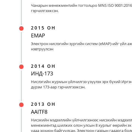
Чанарын менежментийн тогтолцоо MNS ISO 9001:2016
гэрчилгээжсэн.
2015 ОН
EMAP
Электрон нислэгийн зургийн систем (eMAP)-ийг үйл а
нэвтрүүлсэн
2014 ОН
ИНД-173
Нислэгийн журмын үйлчилгээ үзүүлэх эрх бүхий Иргэ
дүрэм 173-аар гэрчилгээжсэн.
2013 ОН
AAITF8
Нисэхийн мэдээллийн үйлчилгээнээс нисэхийн мэдээл
менежментэд шилжих олон улсын 8 хурлыг өөрийн эх
удаа зохион байгуулсан. Электрон газрын гадарга бо