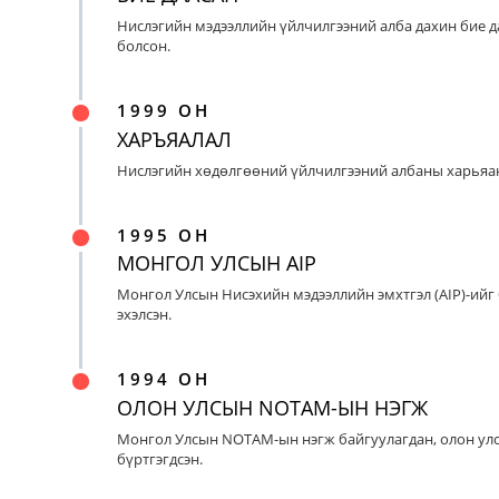
Нислэгийн мэдээллийн үйлчилгээний алба дахин бие д
болсон.
1999 ОН
ХАРЪЯАЛАЛ
Нислэгийн хөдөлгөөний үйлчилгээний албаны харьяан
1995 ОН
МОНГОЛ УЛСЫН AIP
Монгол Улсын Нисэхийн мэдээллийн эмхтгэл (AIP)-ийг
эхэлсэн.
1994 ОН
ОЛОН УЛСЫН NOTAM-ЫН НЭГЖ
Монгол Улсын NOTAM-ын нэгж байгуулагдан, олон ул
бүртгэгдсэн.