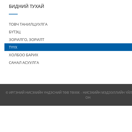
БИДНИЙ ТУХАЙ
ТОВЧ ТАНИЛЦУУЛГА
БҮТЭЦ
ЗОРИЛГО, ЗОРИЛТ
ТҮҮХ
ХОЛБОО БАРИХ
САНАЛ АСУУЛГА
© ИРГЭНИЙ НИСЭХИЙН ҮНДЭСНИЙ ТӨВ ТӨХХК - НИСЭХИЙН МЭДЭЭЛЛИЙН ҮЙЛ
ОН