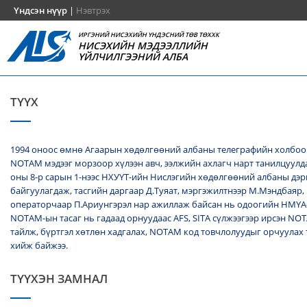
Үндсэн нүүр
|
Нэвтрэх
ИРГЭНИЙ НИСЭХИЙН ҮНДЭСНИЙ ТӨВ ТӨХХК
НИСЭХИЙН МЭДЭЭЛЛИЙН
ҮЙЛЧИЛГЭЭНИЙ АЛБА
ТҮҮХ
1994 оноос өмнө Агаарын хөдөлгөөний албаны телеграфийн холбоо
NОТАМ мэдээг морзоор хүлээн авч, ээлжийн ахлагч нарт танилцуулда
оны 8-р сарын 1-нээс НХУҮТ-ийн Нислэгийн хөдөлгөөний албаны дэ
байгуулагдаж, тасгийн даргаар Д.Туяат, мэргэжилтнээр М.Мэндбаяр,
операторчаар П.Ариунгэрэл нар ажиллаж байсан нь одоогийн НМҮА
NOTAM-ын тасаг нь гадаад орнуудаас AFS, SITA сүлжээгээр ирсэн N
тайлж, бүртгэл хөтлөн хадгалах, NОТАМ код товчлолуудыг орчуулах
хийж байжээ.
ТҮҮХЭН ЗАМНАЛ