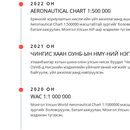
2022 ОН
AERONAUTICAL CHART 1:500 000
Ерөнхий зориулалтын нислэгийн үйл ажиллагаанд аш
Aeronautical Chart 1:500000 масштабтай зургийг болов
баталгаажуулан, Монгол Улсын AIP-аар мэдээлэн түгээс
2021 ОН
ЧИНГИС ХААН ОУНБ-ЫН НМҮ-НИЙ НЭ
Улаанбаатар хотын шинэ олон улсын нисэх буудал "Чи
ОУНБ-д Нисэхийн мэдээллийн үйлчилгээний нэгжийг 
байгуулж, үйл ажиллагаанд нэвтрүүлсэн.
2020 ОН
WAC 1:1 000 000
Монгол Улсын World Aeronautical Chart 1:1000000 мас
зургийг боловсруулж, баталгаажуулан, Монгол Улсын 
мэдээлэн түгээсэн.