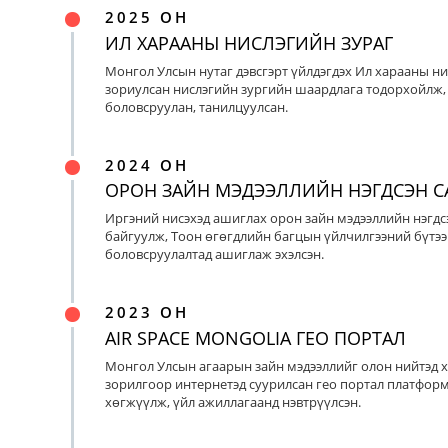
2025 ОН
ИЛ ХАРААНЫ НИСЛЭГИЙН ЗУРАГ
Монгол Улсын нутаг дэвсгэрт үйлдэгдэх Ил харааны ни
зориулсан нислэгийн зургийн шаардлага тодорхойлж, 
боловсруулан, танилцуулсан.
2024 ОН
ОРОН ЗАЙН МЭДЭЭЛЛИЙН НЭГДСЭН С
Иргэний нисэхэд ашиглах орон зайн мэдээллийн нэгдс
байгуулж, Тоон өгөгдлийн багцын үйлчилгээний бүтээ
боловсруулалтад ашиглаж эхэлсэн.
2023 ОН
AIR SPACE MONGOLIA ГЕО ПОРТАЛ
Монгол Улсын агаарын зайн мэдээллийг олон нийтэд х
зорилгоор интернетэд суурилсан гео портал платфор
хөгжүүлж, үйл ажиллагаанд нэвтрүүлсэн.