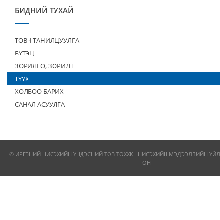
БИДНИЙ ТУХАЙ
ТОВЧ ТАНИЛЦУУЛГА
БҮТЭЦ
ЗОРИЛГО, ЗОРИЛТ
ТҮҮХ
ХОЛБОО БАРИХ
САНАЛ АСУУЛГА
© ИРГЭНИЙ НИСЭХИЙН ҮНДЭСНИЙ ТӨВ ТӨХХК - НИСЭХИЙН МЭДЭЭЛЛИЙН ҮЙЛ
ОН