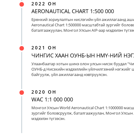
2022 ОН
AERONAUTICAL CHART 1:500 000
Ерөнхий зориулалтын нислэгийн үйл ажиллагаанд аш
Aeronautical Chart 1:500000 масштабтай зургийг болов
баталгаажуулан, Монгол Улсын AIP-аар мэдээлэн түгээс
2021 ОН
ЧИНГИС ХААН ОУНБ-ЫН НМҮ-НИЙ НЭ
Улаанбаатар хотын шинэ олон улсын нисэх буудал "Чи
ОУНБ-д Нисэхийн мэдээллийн үйлчилгээний нэгжийг 
байгуулж, үйл ажиллагаанд нэвтрүүлсэн.
2020 ОН
WAC 1:1 000 000
Монгол Улсын World Aeronautical Chart 1:1000000 мас
зургийг боловсруулж, баталгаажуулан, Монгол Улсын 
мэдээлэн түгээсэн.