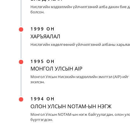
Нислэгийн мэдээллийн үйлчилгээний алба дахин бие д
болсон.
1999 ОН
ХАРЪЯАЛАЛ
Нислэгийн хөдөлгөөний үйлчилгээний албаны харьяан
1995 ОН
МОНГОЛ УЛСЫН AIP
Монгол Улсын Нисэхийн мэдээллийн эмхтгэл (AIP)-ийг
эхэлсэн.
1994 ОН
ОЛОН УЛСЫН NOTAM-ЫН НЭГЖ
Монгол Улсын NOTAM-ын нэгж байгуулагдан, олон ул
бүртгэгдсэн.