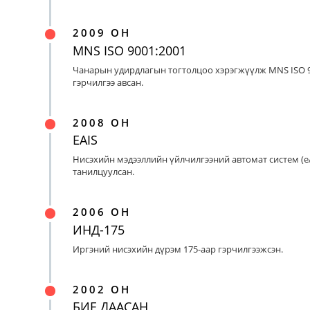
2009 ОН
MNS ISO 9001:2001
Чанарын удирдлагын тогтолцоо хэрэгжүүлж MNS ISO 9
гэрчилгээ авсан.
2008 ОН
EAIS
Нисэхийн мэдээллийн үйлчилгээний автомат систем (eA
танилцуулсан.
2006 ОН
ИНД-175
Иргэний нисэхийн дүрэм 175-аар гэрчилгээжсэн.
2002 ОН
БИЕ ДААСАН