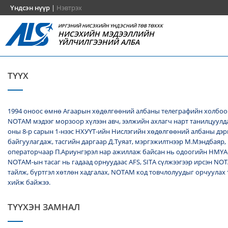
Үндсэн нүүр
|
Нэвтрэх
ИРГЭНИЙ НИСЭХИЙН ҮНДЭСНИЙ ТӨВ ТӨХХК
НИСЭХИЙН МЭДЭЭЛЛИЙН
ҮЙЛЧИЛГЭЭНИЙ АЛБА
ТҮҮХ
1994 оноос өмнө Агаарын хөдөлгөөний албаны телеграфийн холбоо
NОТАМ мэдээг морзоор хүлээн авч, ээлжийн ахлагч нарт танилцуулда
оны 8-р сарын 1-нээс НХУҮТ-ийн Нислэгийн хөдөлгөөний албаны дэ
байгуулагдаж, тасгийн даргаар Д.Туяат, мэргэжилтнээр М.Мэндбаяр,
операторчаар П.Ариунгэрэл нар ажиллаж байсан нь одоогийн НМҮА
NOTAM-ын тасаг нь гадаад орнуудаас AFS, SITA сүлжээгээр ирсэн N
тайлж, бүртгэл хөтлөн хадгалах, NОТАМ код товчлолуудыг орчуулах
хийж байжээ.
ТҮҮХЭН ЗАМНАЛ