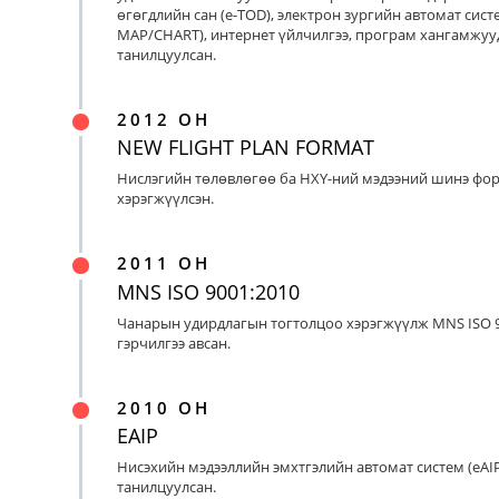
өгөгдлийн сан (e-TOD), электрон зургийн автомат систе
MAP/CHART), интернет үйлчилгээ, програм хангамжуу
танилцуулсан.
2012 ОН
NEW FLIGHT PLAN FORMAT
Нислэгийн төлөвлөгөө ба НХҮ-ний мэдээний шинэ фо
хэрэгжүүлсэн.
2011 ОН
MNS ISO 9001:2010
Чанарын удирдлагын тогтолцоо хэрэгжүүлж MNS ISO 9
гэрчилгээ авсан.
2010 ОН
EAIP
Нисэхийн мэдээллийн эмхтгэлийн автомат систем (eAIP
танилцуулсан.