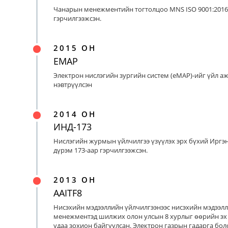
Чанарын менежментийн тогтолцоо MNS ISO 9001:2016
гэрчилгээжсэн.
2015 ОН
EMAP
Электрон нислэгийн зургийн систем (eMAP)-ийг үйл а
нэвтрүүлсэн
2014 ОН
ИНД-173
Нислэгийн журмын үйлчилгээ үзүүлэх эрх бүхий Иргэ
дүрэм 173-аар гэрчилгээжсэн.
2013 ОН
AAITF8
Нисэхийн мэдээллийн үйлчилгээнээс нисэхийн мэдээл
менежментэд шилжих олон улсын 8 хурлыг өөрийн эх
удаа зохион байгуулсан. Электрон газрын гадарга бо