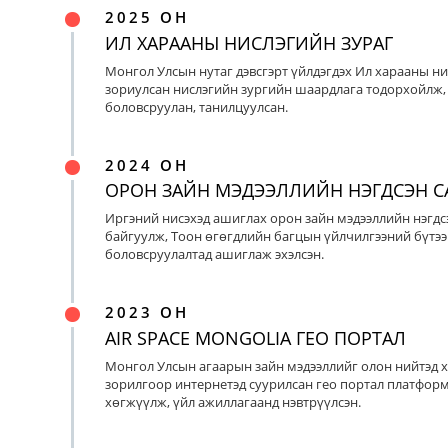
2025 ОН
ИЛ ХАРААНЫ НИСЛЭГИЙН ЗУРАГ
Монгол Улсын нутаг дэвсгэрт үйлдэгдэх Ил харааны ни
зориулсан нислэгийн зургийн шаардлага тодорхойлж, 
боловсруулан, танилцуулсан.
2024 ОН
ОРОН ЗАЙН МЭДЭЭЛЛИЙН НЭГДСЭН С
Иргэний нисэхэд ашиглах орон зайн мэдээллийн нэгдс
байгуулж, Тоон өгөгдлийн багцын үйлчилгээний бүтээ
боловсруулалтад ашиглаж эхэлсэн.
2023 ОН
AIR SPACE MONGOLIA ГЕО ПОРТАЛ
Монгол Улсын агаарын зайн мэдээллийг олон нийтэд х
зорилгоор интернетэд суурилсан гео портал платфор
хөгжүүлж, үйл ажиллагаанд нэвтрүүлсэн.