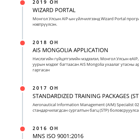
2019 ОН
WIZARD PORTAL
Монгол Улсын AIP-ын үйлчилгээнд Wizard Portal прог
нэвтрүүлсэн.
2018 ОН
AIS MONGOLIA APPLICATION
Нислэгийн гүйцэтгэлийн мэдээлэл, Монгол Улсын eAIP
уурын мэдээг багтаасан AIS Mongolia ухаалаг утасны ap
гаргасан
2017 ОН
STANDARDIZED TRAINING PACKAGES (ST
Aeronautical Information Management (AIM) Specialist 0
стандарчилагдсан сургалтын багц (STP) боловсрууулса
2016 ОН
MNS ISO 9001:2016