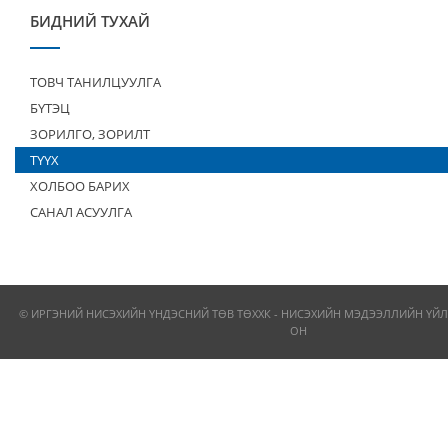
БИДНИЙ ТУХАЙ
ТОВЧ ТАНИЛЦУУЛГА
БҮТЭЦ
ЗОРИЛГО, ЗОРИЛТ
ТҮҮХ
ХОЛБОО БАРИХ
САНАЛ АСУУЛГА
© ИРГЭНИЙ НИСЭХИЙН ҮНДЭСНИЙ ТӨВ ТӨХХК - НИСЭХИЙН МЭДЭЭЛЛИЙН ҮЙЛ
ОН