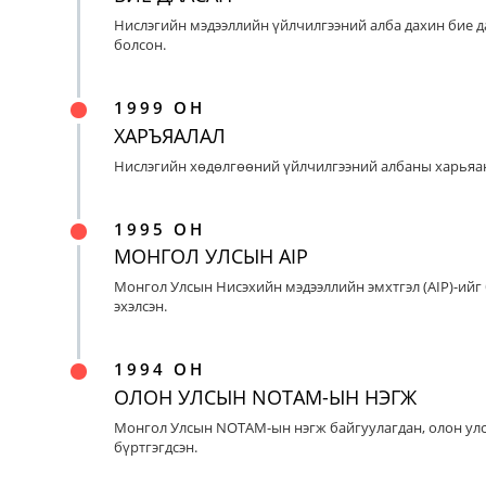
Нислэгийн мэдээллийн үйлчилгээний алба дахин бие д
болсон.
1999 ОН
ХАРЪЯАЛАЛ
Нислэгийн хөдөлгөөний үйлчилгээний албаны харьяан
1995 ОН
МОНГОЛ УЛСЫН AIP
Монгол Улсын Нисэхийн мэдээллийн эмхтгэл (AIP)-ийг
эхэлсэн.
1994 ОН
ОЛОН УЛСЫН NOTAM-ЫН НЭГЖ
Монгол Улсын NOTAM-ын нэгж байгуулагдан, олон ул
бүртгэгдсэн.