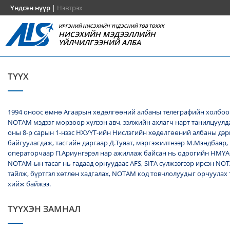
Үндсэн нүүр
|
Нэвтрэх
ИРГЭНИЙ НИСЭХИЙН ҮНДЭСНИЙ ТӨВ ТӨХХК
НИСЭХИЙН МЭДЭЭЛЛИЙН
ҮЙЛЧИЛГЭЭНИЙ АЛБА
ТҮҮХ
1994 оноос өмнө Агаарын хөдөлгөөний албаны телеграфийн холбоо
NОТАМ мэдээг морзоор хүлээн авч, ээлжийн ахлагч нарт танилцуулда
оны 8-р сарын 1-нээс НХУҮТ-ийн Нислэгийн хөдөлгөөний албаны дэ
байгуулагдаж, тасгийн даргаар Д.Туяат, мэргэжилтнээр М.Мэндбаяр,
операторчаар П.Ариунгэрэл нар ажиллаж байсан нь одоогийн НМҮА
NOTAM-ын тасаг нь гадаад орнуудаас AFS, SITA сүлжээгээр ирсэн N
тайлж, бүртгэл хөтлөн хадгалах, NОТАМ код товчлолуудыг орчуулах
хийж байжээ.
ТҮҮХЭН ЗАМНАЛ