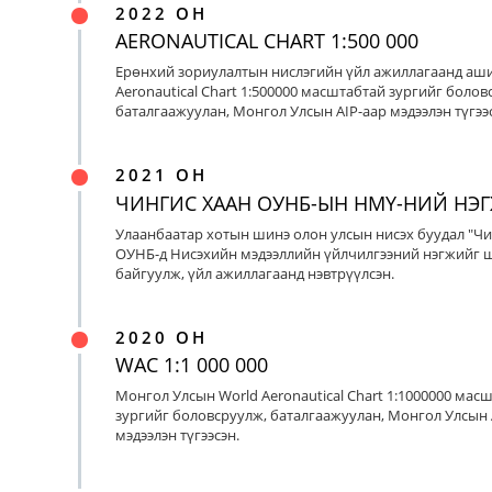
2022 ОН
AERONAUTICAL CHART 1:500 000
Ерөнхий зориулалтын нислэгийн үйл ажиллагаанд аш
Aeronautical Chart 1:500000 масштабтай зургийг болов
баталгаажуулан, Монгол Улсын AIP-аар мэдээлэн түгээс
2021 ОН
ЧИНГИС ХААН ОУНБ-ЫН НМҮ-НИЙ НЭ
Улаанбаатар хотын шинэ олон улсын нисэх буудал "Чи
ОУНБ-д Нисэхийн мэдээллийн үйлчилгээний нэгжийг 
байгуулж, үйл ажиллагаанд нэвтрүүлсэн.
2020 ОН
WAC 1:1 000 000
Монгол Улсын World Aeronautical Chart 1:1000000 мас
зургийг боловсруулж, баталгаажуулан, Монгол Улсын 
мэдээлэн түгээсэн.