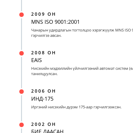
2009 ОН
MNS ISO 9001:2001
Чанарын удирдлагын тогтолцоо хэрэгжүүлж MNS ISO 9
гэрчилгээ авсан.
2008 ОН
EAIS
Нисэхийн мэдээллийн үйлчилгээний автомат систем (eA
танилцуулсан.
2006 ОН
ИНД-175
Иргэний нисэхийн дүрэм 175-аар гэрчилгээжсэн.
2002 ОН
БИЕ ДААСАН