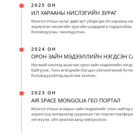
2025 ОН
ИЛ ХАРААНЫ НИСЛЭГИЙН ЗУРАГ
Монгол Улсын нутаг дэвсгэрт үйлдэгдэх Ил харааны ни
зориулсан нислэгийн зургийн шаардлага тодорхойлж, 
боловсруулан, танилцуулсан.
2024 ОН
ОРОН ЗАЙН МЭДЭЭЛЛИЙН НЭГДСЭН С
Иргэний нисэхэд ашиглах орон зайн мэдээллийн нэгдс
байгуулж, Тоон өгөгдлийн багцын үйлчилгээний бүтээ
боловсруулалтад ашиглаж эхэлсэн.
2023 ОН
AIR SPACE MONGOLIA ГЕО ПОРТАЛ
Монгол Улсын агаарын зайн мэдээллийг олон нийтэд х
зорилгоор интернетэд суурилсан гео портал платфор
хөгжүүлж, үйл ажиллагаанд нэвтрүүлсэн.