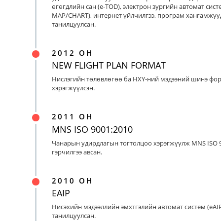
өгөгдлийн сан (e-TOD), электрон зургийн автомат систе
MAP/CHART), интернет үйлчилгээ, програм хангамжуу
танилцуулсан.
2012 ОН
NEW FLIGHT PLAN FORMAT
Нислэгийн төлөвлөгөө ба НХҮ-ний мэдээний шинэ фо
хэрэгжүүлсэн.
2011 ОН
MNS ISO 9001:2010
Чанарын удирдлагын тогтолцоо хэрэгжүүлж MNS ISO 9
гэрчилгээ авсан.
2010 ОН
EAIP
Нисэхийн мэдээллийн эмхтгэлийн автомат систем (eAIP
танилцуулсан.