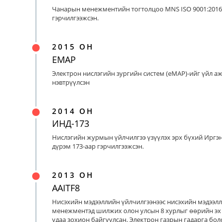
Чанарын менежментийн тогтолцоо MNS ISO 9001:2016
гэрчилгээжсэн.
2015 ОН
EMAP
Электрон нислэгийн зургийн систем (eMAP)-ийг үйл а
нэвтрүүлсэн
2014 ОН
ИНД-173
Нислэгийн журмын үйлчилгээ үзүүлэх эрх бүхий Иргэ
дүрэм 173-аар гэрчилгээжсэн.
2013 ОН
AAITF8
Нисэхийн мэдээллийн үйлчилгээнээс нисэхийн мэдээл
менежментэд шилжих олон улсын 8 хурлыг өөрийн эх
удаа зохион байгуулсан. Электрон газрын гадарга бо