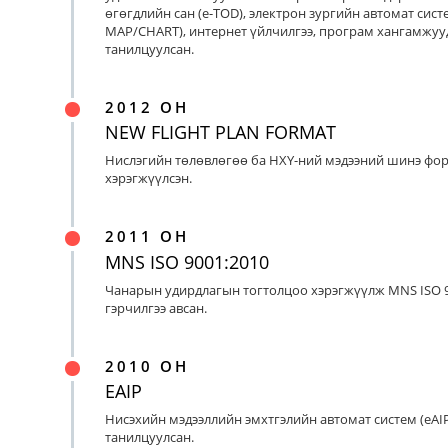
өгөгдлийн сан (e-TOD), электрон зургийн автомат систе
MAP/CHART), интернет үйлчилгээ, програм хангамжуу
танилцуулсан.
2012 ОН
NEW FLIGHT PLAN FORMAT
Нислэгийн төлөвлөгөө ба НХҮ-ний мэдээний шинэ фо
хэрэгжүүлсэн.
2011 ОН
MNS ISO 9001:2010
Чанарын удирдлагын тогтолцоо хэрэгжүүлж MNS ISO 9
гэрчилгээ авсан.
2010 ОН
EAIP
Нисэхийн мэдээллийн эмхтгэлийн автомат систем (eAIP
танилцуулсан.