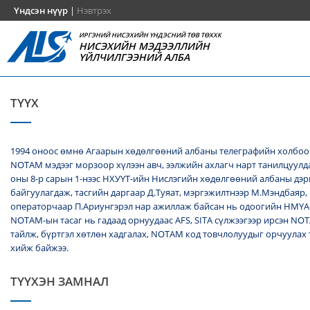
Үндсэн нүүр
|
Нэвтрэх
ИРГЭНИЙ НИСЭХИЙН ҮНДЭСНИЙ ТӨВ ТӨХХК
НИСЭХИЙН МЭДЭЭЛЛИЙН
ҮЙЛЧИЛГЭЭНИЙ АЛБА
ТҮҮХ
1994 оноос өмнө Агаарын хөдөлгөөний албаны телеграфийн холбоо
NОТАМ мэдээг морзоор хүлээн авч, ээлжийн ахлагч нарт танилцуулда
оны 8-р сарын 1-нээс НХУҮТ-ийн Нислэгийн хөдөлгөөний албаны дэ
байгуулагдаж, тасгийн даргаар Д.Туяат, мэргэжилтнээр М.Мэндбаяр,
операторчаар П.Ариунгэрэл нар ажиллаж байсан нь одоогийн НМҮА
NOTAM-ын тасаг нь гадаад орнуудаас AFS, SITA сүлжээгээр ирсэн N
тайлж, бүртгэл хөтлөн хадгалах, NОТАМ код товчлолуудыг орчуулах
хийж байжээ.
ТҮҮХЭН ЗАМНАЛ