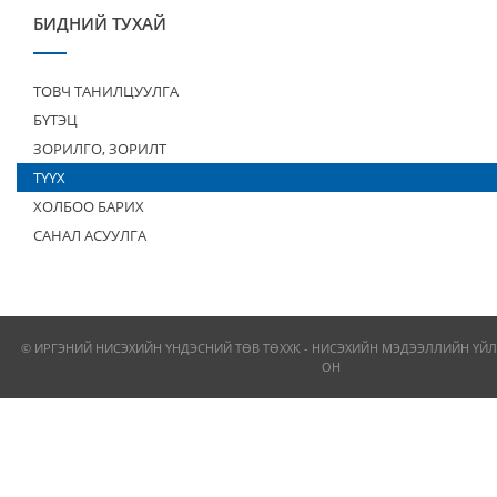
БИДНИЙ ТУХАЙ
ТОВЧ ТАНИЛЦУУЛГА
БҮТЭЦ
ЗОРИЛГО, ЗОРИЛТ
ТҮҮХ
ХОЛБОО БАРИХ
САНАЛ АСУУЛГА
© ИРГЭНИЙ НИСЭХИЙН ҮНДЭСНИЙ ТӨВ ТӨХХК - НИСЭХИЙН МЭДЭЭЛЛИЙН ҮЙЛ
ОН