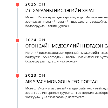
2025 ОН
ИЛ ХАРААНЫ НИСЛЭГИЙН ЗУРАГ
Монгол Улсын нутаг дэвсгэрт үйлдэгдэх Ил харааны ни
зориулсан нислэгийн зургийн шаардлага тодорхойлж, 
боловсруулан, танилцуулсан.
2024 ОН
ОРОН ЗАЙН МЭДЭЭЛЛИЙН НЭГДСЭН С
Иргэний нисэхэд ашиглах орон зайн мэдээллийн нэгдс
байгуулж, Тоон өгөгдлийн багцын үйлчилгээний бүтээ
боловсруулалтад ашиглаж эхэлсэн.
2023 ОН
AIR SPACE MONGOLIA ГЕО ПОРТАЛ
Монгол Улсын агаарын зайн мэдээллийг олон нийтэд х
зорилгоор интернетэд суурилсан гео портал платфор
хөгжүүлж, үйл ажиллагаанд нэвтрүүлсэн.