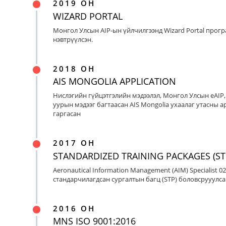
2019 ОН
WIZARD PORTAL
Монгол Улсын AIP-ын үйлчилгээнд Wizard Portal прог
нэвтрүүлсэн.
2018 ОН
AIS MONGOLIA APPLICATION
Нислэгийн гүйцэтгэлийн мэдээлэл, Монгол Улсын eAIP
уурын мэдээг багтаасан AIS Mongolia ухаалаг утасны ap
гаргасан
2017 ОН
STANDARDIZED TRAINING PACKAGES (ST
Aeronautical Information Management (AIM) Specialist 0
стандарчилагдсан сургалтын багц (STP) боловсрууулса
2016 ОН
MNS ISO 9001:2016