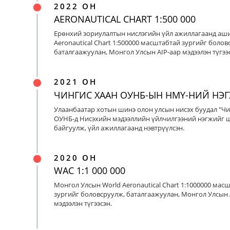
2022 ОН
AERONAUTICAL CHART 1:500 000
Ерөнхий зориулалтын нислэгийн үйл ажиллагаанд аш
Aeronautical Chart 1:500000 масштабтай зургийг болов
баталгаажуулан, Монгол Улсын AIP-аар мэдээлэн түгээс
2021 ОН
ЧИНГИС ХААН ОУНБ-ЫН НМҮ-НИЙ НЭ
Улаанбаатар хотын шинэ олон улсын нисэх буудал "Чи
ОУНБ-д Нисэхийн мэдээллийн үйлчилгээний нэгжийг 
байгуулж, үйл ажиллагаанд нэвтрүүлсэн.
2020 ОН
WAC 1:1 000 000
Монгол Улсын World Aeronautical Chart 1:1000000 мас
зургийг боловсруулж, баталгаажуулан, Монгол Улсын 
мэдээлэн түгээсэн.