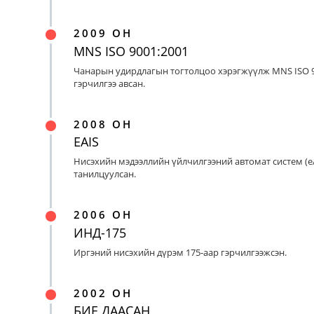
2009 ОН
MNS ISO 9001:2001
Чанарын удирдлагын тогтолцоо хэрэгжүүлж MNS ISO 9
гэрчилгээ авсан.
2008 ОН
EAIS
Нисэхийн мэдээллийн үйлчилгээний автомат систем (eA
танилцуулсан.
2006 ОН
ИНД-175
Иргэний нисэхийн дүрэм 175-аар гэрчилгээжсэн.
2002 ОН
БИЕ ДААСАН