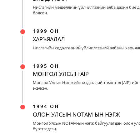
Нислэгийн мэдээллийн үйлчилгээний алба дахин бие д
болсон.
1999 ОН
ХАРЪЯАЛАЛ
Нислэгийн хөдөлгөөний үйлчилгээний албаны харьяан
1995 ОН
МОНГОЛ УЛСЫН AIP
Монгол Улсын Нисэхийн мэдээллийн эмхтгэл (AIP)-ийг
эхэлсэн.
1994 ОН
ОЛОН УЛСЫН NOTAM-ЫН НЭГЖ
Монгол Улсын NOTAM-ын нэгж байгуулагдан, олон ул
бүртгэгдсэн.