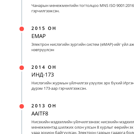
Чанарын менежментийн тогтолцоо MNS ISO 9001:2016
гэрчилгээжсэн.
2015 ОН
EMAP
Электрон нислэгийн зургийн систем (eMAP)-ийг үйл а
нэвтрүүлсэн
2014 ОН
ИНД-173
Нислэгийн журмын үйлчилгээ үзүүлэх эрх бүхий Иргэ
дүрэм 173-аар гэрчилгээжсэн.
2013 ОН
AAITF8
Нисэхийн мэдээллийн үйлчилгээнээс нисэхийн мэдээл
менежментэд шилжих олон улсын 8 хурлыг өөрийн эх
удаа зохион байгуулсан. Электрон газрын гадарга бо