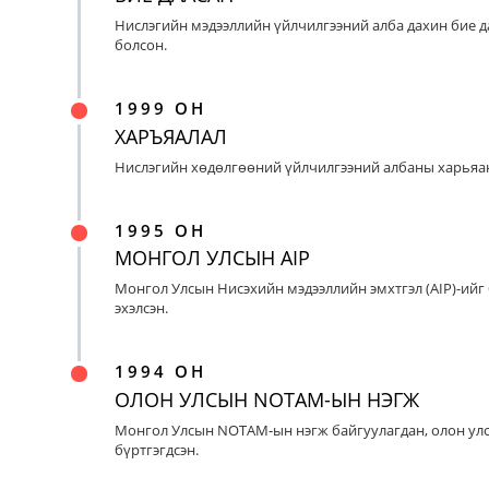
Нислэгийн мэдээллийн үйлчилгээний алба дахин бие д
болсон.
1999 ОН
ХАРЪЯАЛАЛ
Нислэгийн хөдөлгөөний үйлчилгээний албаны харьяан
1995 ОН
МОНГОЛ УЛСЫН AIP
Монгол Улсын Нисэхийн мэдээллийн эмхтгэл (AIP)-ийг
эхэлсэн.
1994 ОН
ОЛОН УЛСЫН NOTAM-ЫН НЭГЖ
Монгол Улсын NOTAM-ын нэгж байгуулагдан, олон ул
бүртгэгдсэн.