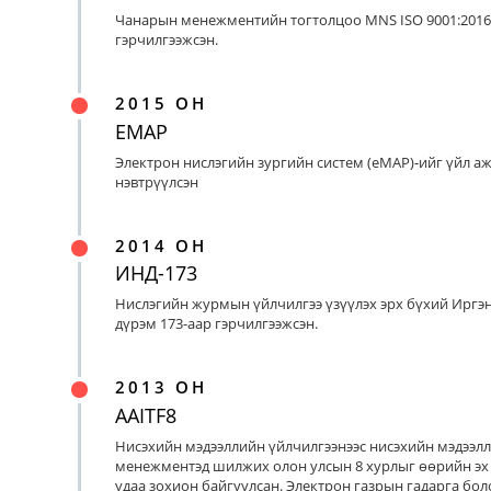
Чанарын менежментийн тогтолцоо MNS ISO 9001:2016
гэрчилгээжсэн.
2015 ОН
EMAP
Электрон нислэгийн зургийн систем (eMAP)-ийг үйл а
нэвтрүүлсэн
2014 ОН
ИНД-173
Нислэгийн журмын үйлчилгээ үзүүлэх эрх бүхий Иргэ
дүрэм 173-аар гэрчилгээжсэн.
2013 ОН
AAITF8
Нисэхийн мэдээллийн үйлчилгээнээс нисэхийн мэдээл
менежментэд шилжих олон улсын 8 хурлыг өөрийн эх
удаа зохион байгуулсан. Электрон газрын гадарга бо