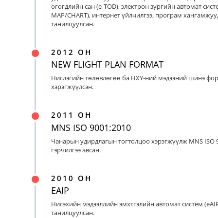
өгөгдлийн сан (e-TOD), электрон зургийн автомат систе
MAP/CHART), интернет үйлчилгээ, програм хангамжуу
танилцуулсан.
2012 ОН
NEW FLIGHT PLAN FORMAT
Нислэгийн төлөвлөгөө ба НХҮ-ний мэдээний шинэ фо
хэрэгжүүлсэн.
2011 ОН
MNS ISO 9001:2010
Чанарын удирдлагын тогтолцоо хэрэгжүүлж MNS ISO 9
гэрчилгээ авсан.
2010 ОН
EAIP
Нисэхийн мэдээллийн эмхтгэлийн автомат систем (eAIP
танилцуулсан.