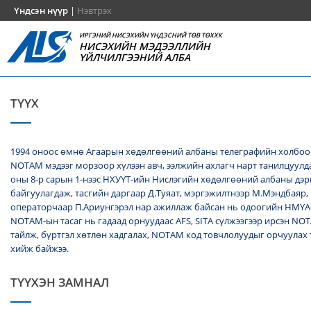
Үндсэн нүүр
|
Нэвтрэх
ИРГЭНИЙ НИСЭХИЙН ҮНДЭСНИЙ ТӨВ ТӨХХК
НИСЭХИЙН МЭДЭЭЛЛИЙН
ҮЙЛЧИЛГЭЭНИЙ АЛБА
ТҮҮХ
1994 оноос өмнө Агаарын хөдөлгөөний албаны телеграфийн холбоо
NОТАМ мэдээг морзоор хүлээн авч, ээлжийн ахлагч нарт танилцуулда
оны 8-р сарын 1-нээс НХУҮТ-ийн Нислэгийн хөдөлгөөний албаны дэ
байгуулагдаж, тасгийн даргаар Д.Туяат, мэргэжилтнээр М.Мэндбаяр,
операторчаар П.Ариунгэрэл нар ажиллаж байсан нь одоогийн НМҮА
NOTAM-ын тасаг нь гадаад орнуудаас AFS, SITA сүлжээгээр ирсэн N
тайлж, бүртгэл хөтлөн хадгалах, NОТАМ код товчлолуудыг орчуулах
хийж байжээ.
ТҮҮХЭН ЗАМНАЛ