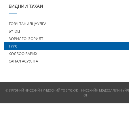
БИДНИЙ ТУХАЙ
ТОВЧ ТАНИЛЦУУЛГА
БҮТЭЦ
ЗОРИЛГО, ЗОРИЛТ
ТҮҮХ
ХОЛБОО БАРИХ
САНАЛ АСУУЛГА
© ИРГЭНИЙ НИСЭХИЙН ҮНДЭСНИЙ ТӨВ ТӨХХК - НИСЭХИЙН МЭДЭЭЛЛИЙН ҮЙЛ
ОН