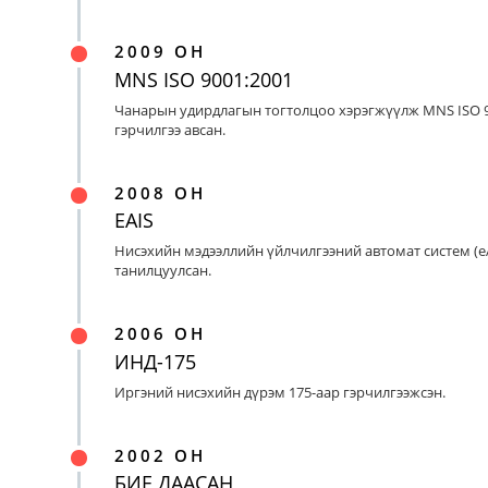
2009 ОН
MNS ISO 9001:2001
Чанарын удирдлагын тогтолцоо хэрэгжүүлж MNS ISO 9
гэрчилгээ авсан.
2008 ОН
EAIS
Нисэхийн мэдээллийн үйлчилгээний автомат систем (eA
танилцуулсан.
2006 ОН
ИНД-175
Иргэний нисэхийн дүрэм 175-аар гэрчилгээжсэн.
2002 ОН
БИЕ ДААСАН