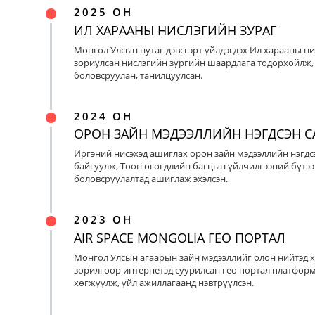
2025 ОН
ИЛ ХАРААНЫ НИСЛЭГИЙН ЗУРАГ
Монгол Улсын нутаг дэвсгэрт үйлдэгдэх Ил харааны ни
зориулсан нислэгийн зургийн шаардлага тодорхойлж, 
боловсруулан, танилцуулсан.
2024 ОН
ОРОН ЗАЙН МЭДЭЭЛЛИЙН НЭГДСЭН С
Иргэний нисэхэд ашиглах орон зайн мэдээллийн нэгдс
байгуулж, Тоон өгөгдлийн багцын үйлчилгээний бүтээ
боловсруулалтад ашиглаж эхэлсэн.
2023 ОН
AIR SPACE MONGOLIA ГЕО ПОРТАЛ
Монгол Улсын агаарын зайн мэдээллийг олон нийтэд х
зорилгоор интернетэд суурилсан гео портал платфор
хөгжүүлж, үйл ажиллагаанд нэвтрүүлсэн.