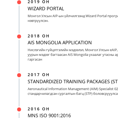
2019 ОН
WIZARD PORTAL
Монгол Улсын AIP-ын үйлчилгээнд Wizard Portal прог
нэвтрүүлсэн.
2018 ОН
AIS MONGOLIA APPLICATION
Нислэгийн гүйцэтгэлийн мэдээлэл, Монгол Улсын eAIP
уурын мэдээг багтаасан AIS Mongolia ухаалаг утасны ap
гаргасан
2017 ОН
STANDARDIZED TRAINING PACKAGES (ST
Aeronautical Information Management (AIM) Specialist 0
стандарчилагдсан сургалтын багц (STP) боловсрууулса
2016 ОН
MNS ISO 9001:2016