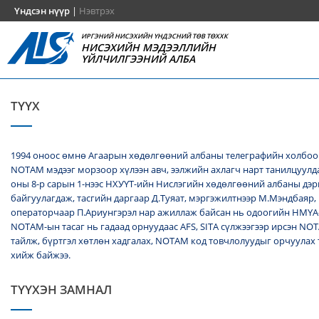
Үндсэн нүүр
|
Нэвтрэх
ИРГЭНИЙ НИСЭХИЙН ҮНДЭСНИЙ ТӨВ ТӨХХК
НИСЭХИЙН МЭДЭЭЛЛИЙН
ҮЙЛЧИЛГЭЭНИЙ АЛБА
ТҮҮХ
1994 оноос өмнө Агаарын хөдөлгөөний албаны телеграфийн холбоо
NОТАМ мэдээг морзоор хүлээн авч, ээлжийн ахлагч нарт танилцуулда
оны 8-р сарын 1-нээс НХУҮТ-ийн Нислэгийн хөдөлгөөний албаны дэ
байгуулагдаж, тасгийн даргаар Д.Туяат, мэргэжилтнээр М.Мэндбаяр,
операторчаар П.Ариунгэрэл нар ажиллаж байсан нь одоогийн НМҮА
NOTAM-ын тасаг нь гадаад орнуудаас AFS, SITA сүлжээгээр ирсэн N
тайлж, бүртгэл хөтлөн хадгалах, NОТАМ код товчлолуудыг орчуулах
хийж байжээ.
ТҮҮХЭН ЗАМНАЛ