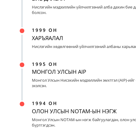
Нислэгийн мэдээллийн үйлчилгээний алба дахин бие д
болсон.
1999 ОН
ХАРЪЯАЛАЛ
Нислэгийн хөдөлгөөний үйлчилгээний албаны харьяан
1995 ОН
МОНГОЛ УЛСЫН AIP
Монгол Улсын Нисэхийн мэдээллийн эмхтгэл (AIP)-ийг
эхэлсэн.
1994 ОН
ОЛОН УЛСЫН NOTAM-ЫН НЭГЖ
Монгол Улсын NOTAM-ын нэгж байгуулагдан, олон ул
бүртгэгдсэн.