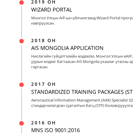
2019 ОН
WIZARD PORTAL
Монгол Улсын AIP-ын үйлчилгээнд Wizard Portal прог
нэвтрүүлсэн.
2018 ОН
AIS MONGOLIA APPLICATION
Нислэгийн гүйцэтгэлийн мэдээлэл, Монгол Улсын eAIP
уурын мэдээг багтаасан AIS Mongolia ухаалаг утасны ap
гаргасан
2017 ОН
STANDARDIZED TRAINING PACKAGES (ST
Aeronautical Information Management (AIM) Specialist 0
стандарчилагдсан сургалтын багц (STP) боловсрууулса
2016 ОН
MNS ISO 9001:2016