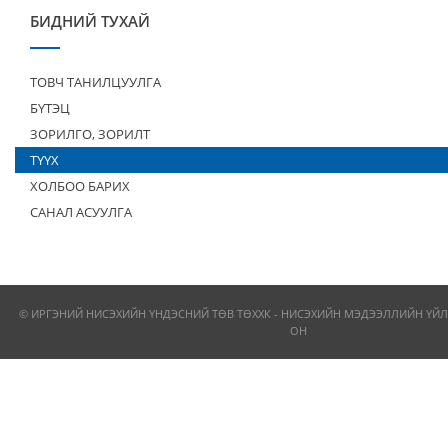
БИДНИЙ ТУХАЙ
ТОВЧ ТАНИЛЦУУЛГА
БҮТЭЦ
ЗОРИЛГО, ЗОРИЛТ
ТҮҮХ
ХОЛБОО БАРИХ
САНАЛ АСУУЛГА
© ИРГЭНИЙ НИСЭХИЙН ҮНДЭСНИЙ ТӨВ ТӨХХК - НИСЭХИЙН МЭДЭЭЛЛИЙН ҮЙЛ
ОН