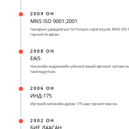
2009 ОН
MNS ISO 9001:2001
Чанарын удирдлагын тогтолцоо хэрэгжүүлж MNS ISO 9
гэрчилгээ авсан.
2008 ОН
EAIS
Нисэхийн мэдээллийн үйлчилгээний автомат систем (eA
танилцуулсан.
2006 ОН
ИНД-175
Иргэний нисэхийн дүрэм 175-аар гэрчилгээжсэн.
2002 ОН
БИЕ ДААСАН