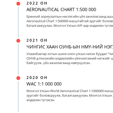
2022 ОН
AERONAUTICAL CHART 1:500 000
Ерөнхий зориулалтын нислэгийн үйл ажиллагаанд аш
Aeronautical Chart 1:500000 масштабтай зургийг болов
баталгаажуулан, Монгол Улсын AIP-аар мэдээлэн түгээс
2021 ОН
ЧИНГИС ХААН ОУНБ-ЫН НМҮ-НИЙ НЭ
Улаанбаатар хотын шинэ олон улсын нисэх буудал "Чи
ОУНБ-д Нисэхийн мэдээллийн үйлчилгээний нэгжийг 
байгуулж, үйл ажиллагаанд нэвтрүүлсэн.
2020 ОН
WAC 1:1 000 000
Монгол Улсын World Aeronautical Chart 1:1000000 мас
зургийг боловсруулж, баталгаажуулан, Монгол Улсын 
мэдээлэн түгээсэн.