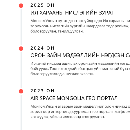
2025 ОН
ИЛ ХАРААНЫ НИСЛЭГИЙН ЗУРАГ
Монгол Улсын нутаг дэвсгэрт үйлдэгдэх Ил харааны ни
зориулсан нислэгийн зургийн шаардлага тодорхойлж, 
боловсруулан, танилцуулсан.
2024 ОН
ОРОН ЗАЙН МЭДЭЭЛЛИЙН НЭГДСЭН С
Иргэний нисэхэд ашиглах орон зайн мэдээллийн нэгдс
байгуулж, Тоон өгөгдлийн багцын үйлчилгээний бүтээ
боловсруулалтад ашиглаж эхэлсэн.
2023 ОН
AIR SPACE MONGOLIA ГЕО ПОРТАЛ
Монгол Улсын агаарын зайн мэдээллийг олон нийтэд х
зорилгоор интернетэд суурилсан гео портал платфор
хөгжүүлж, үйл ажиллагаанд нэвтрүүлсэн.