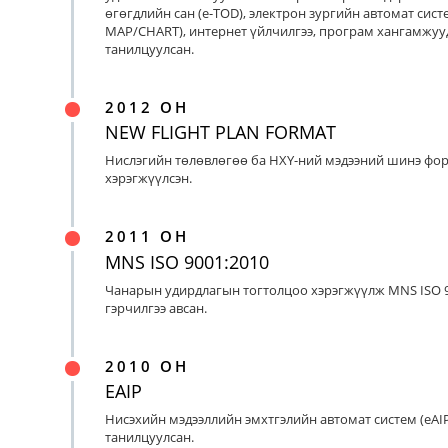
өгөгдлийн сан (e-TOD), электрон зургийн автомат систе
MAP/CHART), интернет үйлчилгээ, програм хангамжуу
танилцуулсан.
2012 ОН
NEW FLIGHT PLAN FORMAT
Нислэгийн төлөвлөгөө ба НХҮ-ний мэдээний шинэ фо
хэрэгжүүлсэн.
2011 ОН
MNS ISO 9001:2010
Чанарын удирдлагын тогтолцоо хэрэгжүүлж MNS ISO 9
гэрчилгээ авсан.
2010 ОН
EAIP
Нисэхийн мэдээллийн эмхтгэлийн автомат систем (eAIP
танилцуулсан.