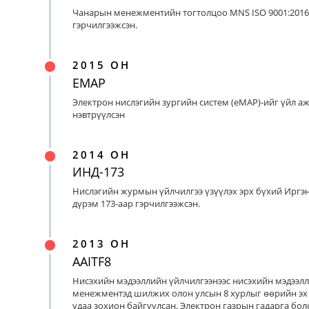
Чанарын менежментийн тогтолцоо MNS ISO 9001:2016
гэрчилгээжсэн.
2015 ОН
EMAP
Электрон нислэгийн зургийн систем (eMAP)-ийг үйл а
нэвтрүүлсэн
2014 ОН
ИНД-173
Нислэгийн журмын үйлчилгээ үзүүлэх эрх бүхий Иргэ
дүрэм 173-аар гэрчилгээжсэн.
2013 ОН
AAITF8
Нисэхийн мэдээллийн үйлчилгээнээс нисэхийн мэдээл
менежментэд шилжих олон улсын 8 хурлыг өөрийн эх
удаа зохион байгуулсан. Электрон газрын гадарга бо