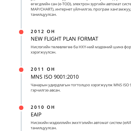
өгөгдлийн сан (e-TOD), электрон зургийн автомат систе
MAP/CHART), интернет үйлчилгээ, програм хангамжуу
танилцуулсан.
2012 ОН
NEW FLIGHT PLAN FORMAT
Нислэгийн төлөвлөгөө ба НХҮ-ний мэдээний шинэ фо
хэрэгжүүлсэн.
2011 ОН
MNS ISO 9001:2010
Чанарын удирдлагын тогтолцоо хэрэгжүүлж MNS ISO 9
гэрчилгээ авсан.
2010 ОН
EAIP
Нисэхийн мэдээллийн эмхтгэлийн автомат систем (eAIP
танилцуулсан.