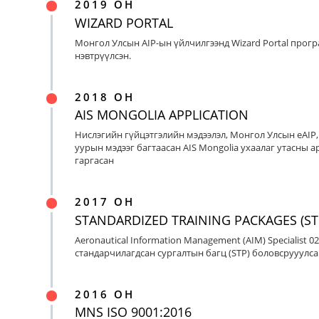
2019 ОН
WIZARD PORTAL
Монгол Улсын AIP-ын үйлчилгээнд Wizard Portal прог
нэвтрүүлсэн.
2018 ОН
AIS MONGOLIA APPLICATION
Нислэгийн гүйцэтгэлийн мэдээлэл, Монгол Улсын eAIP
уурын мэдээг багтаасан AIS Mongolia ухаалаг утасны ap
гаргасан
2017 ОН
STANDARDIZED TRAINING PACKAGES (ST
Aeronautical Information Management (AIM) Specialist 0
стандарчилагдсан сургалтын багц (STP) боловсрууулса
2016 ОН
MNS ISO 9001:2016