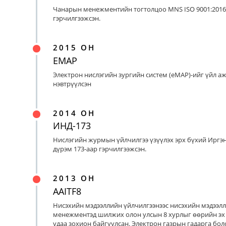
Чанарын менежментийн тогтолцоо MNS ISO 9001:2016
гэрчилгээжсэн.
2015 ОН
EMAP
Электрон нислэгийн зургийн систем (eMAP)-ийг үйл а
нэвтрүүлсэн
2014 ОН
ИНД-173
Нислэгийн журмын үйлчилгээ үзүүлэх эрх бүхий Иргэ
дүрэм 173-аар гэрчилгээжсэн.
2013 ОН
AAITF8
Нисэхийн мэдээллийн үйлчилгээнээс нисэхийн мэдээл
менежментэд шилжих олон улсын 8 хурлыг өөрийн эх
удаа зохион байгуулсан. Электрон газрын гадарга бо