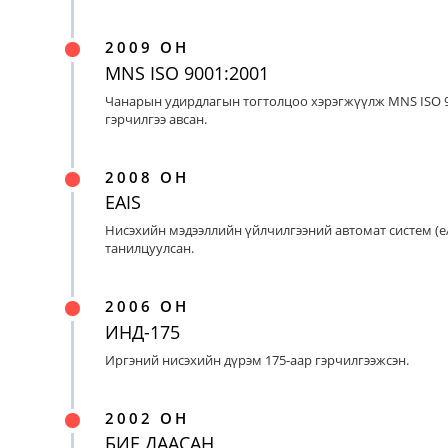
2009 ОН
MNS ISO 9001:2001
Чанарын удирдлагын тогтолцоо хэрэгжүүлж MNS ISO 9
гэрчилгээ авсан.
2008 ОН
EAIS
Нисэхийн мэдээллийн үйлчилгээний автомат систем (eA
танилцуулсан.
2006 ОН
ИНД-175
Иргэний нисэхийн дүрэм 175-аар гэрчилгээжсэн.
2002 ОН
БИЕ ДААСАН