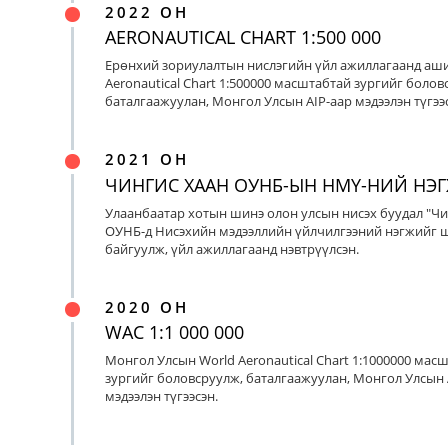
2022 ОН
AERONAUTICAL CHART 1:500 000
Ерөнхий зориулалтын нислэгийн үйл ажиллагаанд аш
Aeronautical Chart 1:500000 масштабтай зургийг болов
баталгаажуулан, Монгол Улсын AIP-аар мэдээлэн түгээс
2021 ОН
ЧИНГИС ХААН ОУНБ-ЫН НМҮ-НИЙ НЭ
Улаанбаатар хотын шинэ олон улсын нисэх буудал "Чи
ОУНБ-д Нисэхийн мэдээллийн үйлчилгээний нэгжийг 
байгуулж, үйл ажиллагаанд нэвтрүүлсэн.
2020 ОН
WAC 1:1 000 000
Монгол Улсын World Aeronautical Chart 1:1000000 мас
зургийг боловсруулж, баталгаажуулан, Монгол Улсын 
мэдээлэн түгээсэн.