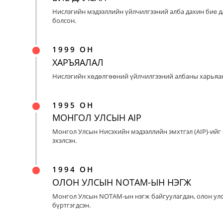
Нислэгийн мэдээллийн үйлчилгээний алба дахин бие д
болсон.
1999 ОН
ХАРЪЯАЛАЛ
Нислэгийн хөдөлгөөний үйлчилгээний албаны харьяан
1995 ОН
МОНГОЛ УЛСЫН AIP
Монгол Улсын Нисэхийн мэдээллийн эмхтгэл (AIP)-ийг
эхэлсэн.
1994 ОН
ОЛОН УЛСЫН NOTAM-ЫН НЭГЖ
Монгол Улсын NOTAM-ын нэгж байгуулагдан, олон ул
бүртгэгдсэн.