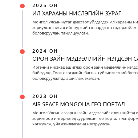
2025 ОН
ИЛ ХАРААНЫ НИСЛЭГИЙН ЗУРАГ
Монгол Улсын нутаг дэвсгэрт үйлдэгдэх Ил харааны ни
зориулсан нислэгийн зургийн шаардлага тодорхойлж, 
боловсруулан, танилцуулсан.
2024 ОН
ОРОН ЗАЙН МЭДЭЭЛЛИЙН НЭГДСЭН С
Иргэний нисэхэд ашиглах орон зайн мэдээллийн нэгдс
байгуулж, Тоон өгөгдлийн багцын үйлчилгээний бүтээ
боловсруулалтад ашиглаж эхэлсэн.
2023 ОН
AIR SPACE MONGOLIA ГЕО ПОРТАЛ
Монгол Улсын агаарын зайн мэдээллийг олон нийтэд х
зорилгоор интернетэд суурилсан гео портал платфор
хөгжүүлж, үйл ажиллагаанд нэвтрүүлсэн.