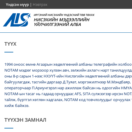
Үндсэн нүүр
|
Нэвтрэх
ИРГЭНИЙ НИСЭХИЙН ҮНДЭСНИЙ ТӨВ ТӨХХК
НИСЭХИЙН МЭДЭЭЛЛИЙН
ҮЙЛЧИЛГЭЭНИЙ АЛБА
ТҮҮХ
1994 оноос өмнө Агаарын хөдөлгөөний албаны телеграфийн холбоо
NОТАМ мэдээг морзоор хүлээн авч, ээлжийн ахлагч нарт танилцуулда
оны 8-р сарын 1-нээс НХУҮТ-ийн Нислэгийн хөдөлгөөний албаны дэ
байгуулагдаж, тасгийн даргаар Д.Туяат, мэргэжилтнээр М.Мэндбаяр,
операторчаар П.Ариунгэрэл нар ажиллаж байсан нь одоогийн НМҮА
NOTAM-ын тасаг нь гадаад орнуудаас AFS, SITA сүлжээгээр ирсэн N
тайлж, бүртгэл хөтлөн хадгалах, NОТАМ код товчлолуудыг орчуулах
хийж байжээ.
ТҮҮХЭН ЗАМНАЛ