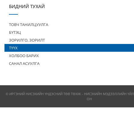
БИДНИЙ ТУХАЙ
ТОВЧ ТАНИЛЦУУЛГА
БҮТЭЦ
ЗОРИЛГО, ЗОРИЛТ
ТҮҮХ
ХОЛБОО БАРИХ
САНАЛ АСУУЛГА
© ИРГЭНИЙ НИСЭХИЙН ҮНДЭСНИЙ ТӨВ ТӨХХК - НИСЭХИЙН МЭДЭЭЛЛИЙН ҮЙЛ
ОН