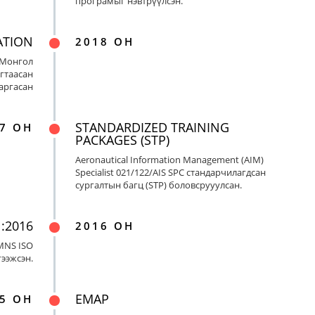
програмыг нэвтрүүлсэн.
ATION
2018 ОН
 Монгол
гтаасан
гаргасан
STANDARDIZED TRAINING
7 ОН
PACKAGES (STP)
Aeronautical Information Management (AIM)
Specialist 021/122/AIS SPC стандарчилагдсан
сургалтын багц (STP) боловсрууулсан.
:2016
2016 ОН
MNS ISO
гээжсэн.
EMAP
5 ОН