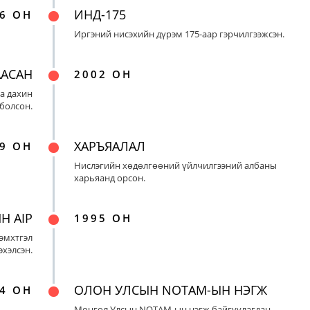
ИНД-175
6 ОН
Иргэний нисэхийн дүрэм 175-аар гэрчилгээжсэн.
ААСАН
2002 ОН
а дахин
 болсон.
ХАРЪЯАЛАЛ
9 ОН
Нислэгийн хөдөлгөөний үйлчилгээний албаны
харьяанд орсон.
Н AIP
1995 ОН
эмхтгэл
эхэлсэн.
ОЛОН УЛСЫН NOTAM-ЫН НЭГЖ
4 ОН
Монгол Улсын NOTAM-ын нэгж байгуулагдан,