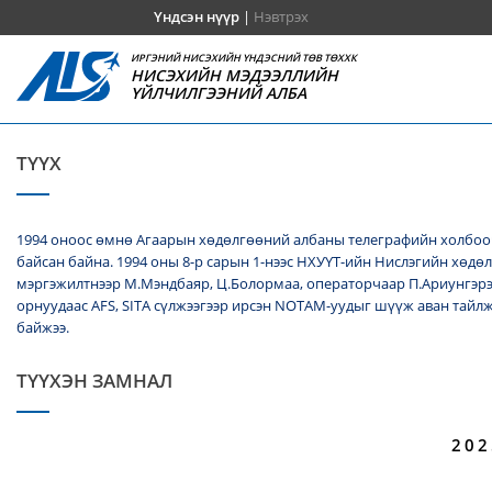
Үндсэн нүүр
|
Нэвтрэх
ИРГЭНИЙ НИСЭХИЙН ҮНДЭСНИЙ ТӨВ ТӨХХК
НИСЭХИЙН МЭДЭЭЛЛИЙН
ҮЙЛЧИЛГЭЭНИЙ АЛБА
ТҮҮХ
1994 оноос өмнө Агаарын хөдөлгөөний албаны телеграфийн холбооч
байсан байна. 1994 оны 8-р сарын 1-нээс НХУҮТ-ийн Нислэгийн хөдө
мэргэжилтнээр М.Мэндбаяр, Ц.Болормаа, операторчаар П.Ариунгэрэ
орнуудаас AFS, SITA сүлжээгээр ирсэн NОТАМ-уудыг шүүж аван тайл
байжээ.
ТҮҮХЭН ЗАМНАЛ
202