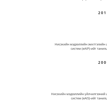
201
Нисэхийн мэдээллийн эмхтгэлийн 
систем (eAIP)-ийг танил
200
Нисэхийн мэдээллийн үйлчилгээний 
систем (eAIS)-ийг танил