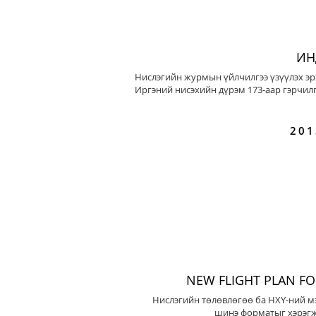
ИН
Нислэгийн журмын үйлчилгээ үзүүлэх эр
Иргэний нисэхийн дүрэм 173-аар гэрчилг
201
NEW FLIGHT PLAN F
Нислэгийн төлөвлөгөө ба НХҮ-ний м
шинэ форматыг хэрэгж