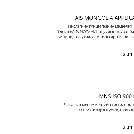
AIS MONGOLIA APPLIC
Нислэгийн гүйцэтгэлийн мэдээлэл,
Улсын eAIP, NOTAM, Цаг уурын мэдээг ба
AIS Mongolia ухаалаг утасны application 
201
MNS ISO 9001
Чанарын менежментийн тогтолцоо 
9001:2016 хэрэгжүүлж, гэрчил
201