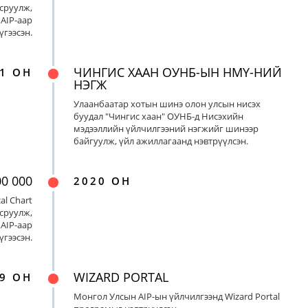
сруулж,
AIP-аар
үгээсэн.
ЧИНГИС ХААН ОУНБ-ЫН НМҮ-НИЙ
1 ОН
НЭГЖ
Улаанбаатар хотын шинэ олон улсын нисэх
буудал "Чингис хаан" ОУНБ-д Нисэхийн
мэдээллийн үйлчилгээний нэгжийг шинээр
байгуулж, үйл ажиллагаанд нэвтрүүлсэн.
00 000
2020 ОН
al Chart
сруулж,
AIP-аар
үгээсэн.
WIZARD PORTAL
9 ОН
Монгол Улсын AIP-ын үйлчилгээнд Wizard Portal