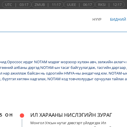
UTC
|
03:17
ZMUB
|
11:17
UUEE
|
06:17
RKSI
|
12:17
НҮҮР
БИДНИЙ
ид Оросоос ирдэг NОТАМ мэдээг морзоор хүлээн авч, ээлжийн ахлагч 
лгөөний албаны дэргэд NОТАМ-ын тасаг байгуулагдаж, тасгийн даргаар 
л нар ажиллаж байсан нь одоогийн НМҮА-ны анхдагчид юм. NOTAM-ын 
ж, бүртгэл хөтлөн хадгалах, NОТАМ код товчлолуудыг орчуулах тайлах
ИЛ ХАРААНЫ НИСЛЭГИЙН ЗУРАГ
5 ОН
Монгол Улсын нутаг дэвсгэрт үйлдэгдэх Ил