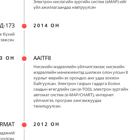
Электрон нислэгийн зургийн систем (eMAP)-ийг
үйл ажиллагаандаа нэвтрүүлсэн
Д-173
2014 ОН
х бүхий
ээжсэн.
AAITF8
3 ОН
Нисэхийн мэдээллийн үйлчилгээнээс нисэхийн
мэдээллийн менежментэд шилжих олон улсын 8
хурлыг өөрийн эх орондоо анх удаа зохион
байгуулсан. Электрон газрын гадарга болон
саадын өгөгдлийн сан (e-TOD), электрон зургийн
автомат систем (e-MAP/CHART), интернет
үйлчилгээ, програм хангамжуудаа
танилцуулсан.
ORMAT
2012 ОН
эдээний
үүлсэн.