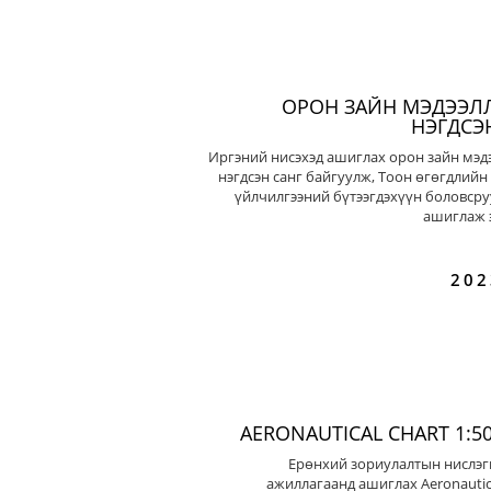
ОРОН ЗАЙН МЭДЭЭЛ
НЭГДСЭ
Иргэний нисэхэд ашиглах орон зайн мэд
нэгдсэн санг байгуулж, Тоон өгөгдлийн
үйлчилгээний бүтээгдэхүүн боловсру
ашиглаж э
202
AERONAUTICAL CHART 1:50
Ерөнхий зориулалтын нислэг
ажиллагаанд ашиглах Aeronautic