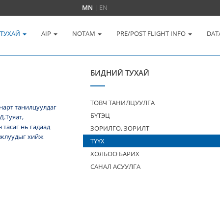
MN
|
EN
 ТУХАЙ
AIP
NOTAM
PRE/POST FLIGHT INFO
DAT
БИДНИЙ ТУХАЙ
ТОВЧ ТАНИЛЦУУЛГА
нарт танилцуулдаг
БҮТЭЦ
Д.Туяат,
тасаг нь гадаад
ЗОРИЛГО, ЗОРИЛТ
 ажлуудыг хийж
ТҮҮХ
ХОЛБОО БАРИХ
САНАЛ АСУУЛГА