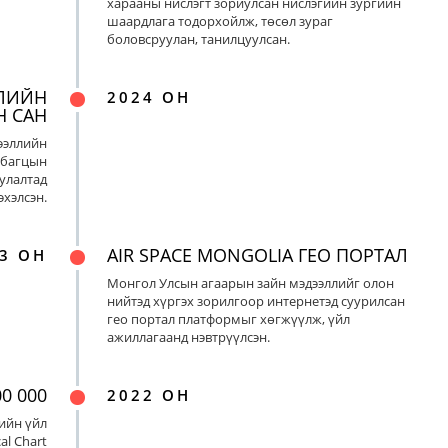
харааны нислэгт зориулсан нислэгийн зургийн
шаардлага тодорхойлж, төсөл зураг
боловсруулан, танилцуулсан.
ЛИЙН
2024 ОН
Н САН
ээллийн
 багцын
улалтад
хэлсэн.
AIR SPACE MONGOLIA ГЕО ПОРТАЛ
3 ОН
Монгол Улсын агаарын зайн мэдээллийг олон
нийтэд хүргэх зорилгоор интернетэд суурилсан
гео портал платформыг хөгжүүлж, үйл
ажиллагаанд нэвтрүүлсэн.
0 000
2022 ОН
ийн үйл
al Chart