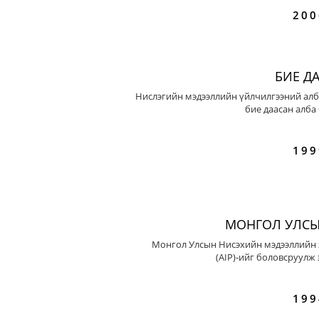
200
БИЕ Д
Нислэгийн мэдээллийн үйлчилгээний алб
бие даасан алба
199
МОНГОЛ УЛСЫ
Монгол Улсын Нисэхийн мэдээллийн 
(AIP)-ийг боловсруулж 
199