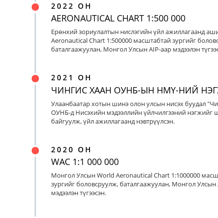
2022 ОН
AERONAUTICAL CHART 1:500 000
Ерөнхий зориулалтын нислэгийн үйл ажиллагаанд аш
Aeronautical Chart 1:500000 масштабтай зургийг болов
баталгаажуулан, Монгол Улсын AIP-аар мэдээлэн түгээс
2021 ОН
ЧИНГИС ХААН ОУНБ-ЫН НМҮ-НИЙ НЭ
Улаанбаатар хотын шинэ олон улсын нисэх буудал "Чи
ОУНБ-д Нисэхийн мэдээллийн үйлчилгээний нэгжийг 
байгуулж, үйл ажиллагаанд нэвтрүүлсэн.
2020 ОН
WAC 1:1 000 000
Монгол Улсын World Aeronautical Chart 1:1000000 мас
зургийг боловсруулж, баталгаажуулан, Монгол Улсын 
мэдээлэн түгээсэн.