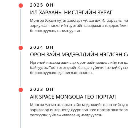
2025 ОН
ИЛ ХАРААНЫ НИСЛЭГИЙН ЗУРАГ
Монгол Улсын нутаг дэвсгэрт үйлдэгдэх Ил харааны ни
зориулсан нислэгийн зургийн шаардлага тодорхойлж, 
боловсруулан, танилцуулсан.
2024 ОН
ОРОН ЗАЙН МЭДЭЭЛЛИЙН НЭГДСЭН С
Иргэний нисэхэд ашиглах орон зайн мэдээллийн нэгдс
байгуулж, Тоон өгөгдлийн багцын үйлчилгээний бүтээ
боловсруулалтад ашиглаж эхэлсэн.
2023 ОН
AIR SPACE MONGOLIA ГЕО ПОРТАЛ
Монгол Улсын агаарын зайн мэдээллийг олон нийтэд х
зорилгоор интернетэд суурилсан гео портал платфор
хөгжүүлж, үйл ажиллагаанд нэвтрүүлсэн.