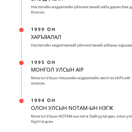
Нислэгийн мэдээллийн үйлчилгээний алба дахин бие д
болсон.
1999 ОН
ХАРЪЯАЛАЛ
Нислэгийн хөдөлгөөний үйлчилгээний албаны харьяан
1995 ОН
МОНГОЛ УЛСЫН AIP
Монгол Улсын Нисэхийн мэдээллийн эмхтгэл (AIP)-ийг
эхэлсэн.
1994 ОН
ОЛОН УЛСЫН NOTAM-ЫН НЭГЖ
Монгол Улсын NOTAM-ын нэгж байгуулагдан, олон ул
бүртгэгдсэн.