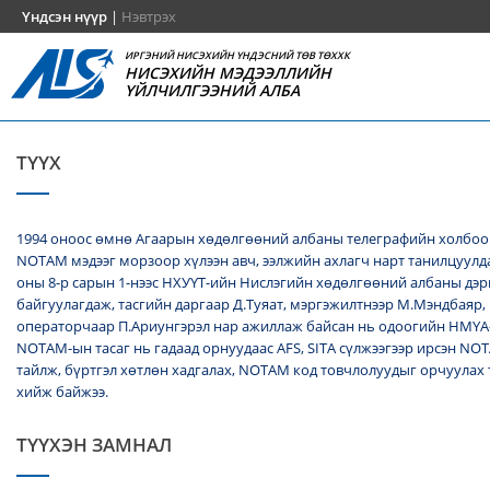
Үндсэн нүүр
|
Нэвтрэх
ИРГЭНИЙ НИСЭХИЙН ҮНДЭСНИЙ ТӨВ ТӨХХК
НИСЭХИЙН МЭДЭЭЛЛИЙН
ҮЙЛЧИЛГЭЭНИЙ АЛБА
ТҮҮХ
1994 оноос өмнө Агаарын хөдөлгөөний албаны телеграфийн холбоо
NОТАМ мэдээг морзоор хүлээн авч, ээлжийн ахлагч нарт танилцуулда
оны 8-р сарын 1-нээс НХУҮТ-ийн Нислэгийн хөдөлгөөний албаны дэ
байгуулагдаж, тасгийн даргаар Д.Туяат, мэргэжилтнээр М.Мэндбаяр,
операторчаар П.Ариунгэрэл нар ажиллаж байсан нь одоогийн НМҮА
NOTAM-ын тасаг нь гадаад орнуудаас AFS, SITA сүлжээгээр ирсэн N
тайлж, бүртгэл хөтлөн хадгалах, NОТАМ код товчлолуудыг орчуулах
хийж байжээ.
ТҮҮХЭН ЗАМНАЛ