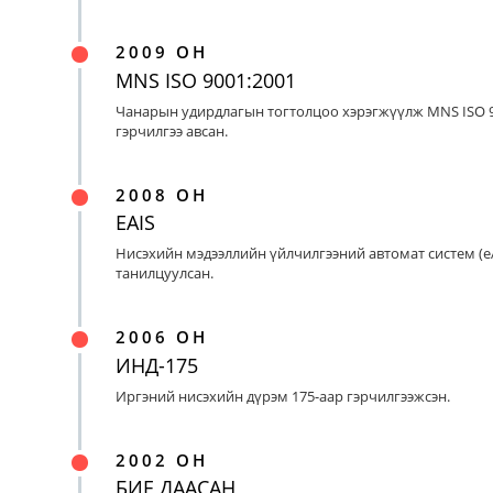
2009 ОН
MNS ISO 9001:2001
Чанарын удирдлагын тогтолцоо хэрэгжүүлж MNS ISO 9
гэрчилгээ авсан.
2008 ОН
EAIS
Нисэхийн мэдээллийн үйлчилгээний автомат систем (eA
танилцуулсан.
2006 ОН
ИНД-175
Иргэний нисэхийн дүрэм 175-аар гэрчилгээжсэн.
2002 ОН
БИЕ ДААСАН