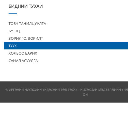
БИДНИЙ ТУХАЙ
ТОВЧ ТАНИЛЦУУЛГА
БҮТЭЦ
ЗОРИЛГО, ЗОРИЛТ
ТҮҮХ
ХОЛБОО БАРИХ
САНАЛ АСУУЛГА
© ИРГЭНИЙ НИСЭХИЙН ҮНДЭСНИЙ ТӨВ ТӨХХК - НИСЭХИЙН МЭДЭЭЛЛИЙН ҮЙЛ
ОН