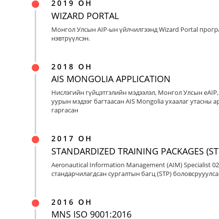
2019 ОН
WIZARD PORTAL
Монгол Улсын AIP-ын үйлчилгээнд Wizard Portal прог
нэвтрүүлсэн.
2018 ОН
AIS MONGOLIA APPLICATION
Нислэгийн гүйцэтгэлийн мэдээлэл, Монгол Улсын eAIP
уурын мэдээг багтаасан AIS Mongolia ухаалаг утасны ap
гаргасан
2017 ОН
STANDARDIZED TRAINING PACKAGES (ST
Aeronautical Information Management (AIM) Specialist 0
стандарчилагдсан сургалтын багц (STP) боловсрууулса
2016 ОН
MNS ISO 9001:2016