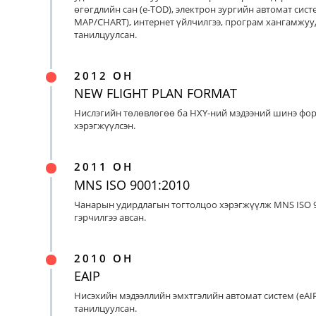
өгөгдлийн сан (e-TOD), электрон зургийн автомат систе
MAP/CHART), интернет үйлчилгээ, програм хангамжуу
танилцуулсан.
2012 ОН
NEW FLIGHT PLAN FORMAT
Нислэгийн төлөвлөгөө ба НХҮ-ний мэдээний шинэ фо
хэрэгжүүлсэн.
2011 ОН
MNS ISO 9001:2010
Чанарын удирдлагын тогтолцоо хэрэгжүүлж MNS ISO 9
гэрчилгээ авсан.
2010 ОН
EAIP
Нисэхийн мэдээллийн эмхтгэлийн автомат систем (eAIP
танилцуулсан.