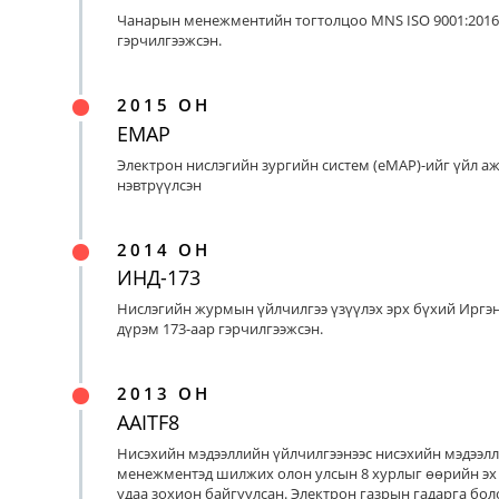
Чанарын менежментийн тогтолцоо MNS ISO 9001:2016
гэрчилгээжсэн.
2015 ОН
EMAP
Электрон нислэгийн зургийн систем (eMAP)-ийг үйл а
нэвтрүүлсэн
2014 ОН
ИНД-173
Нислэгийн журмын үйлчилгээ үзүүлэх эрх бүхий Иргэ
дүрэм 173-аар гэрчилгээжсэн.
2013 ОН
AAITF8
Нисэхийн мэдээллийн үйлчилгээнээс нисэхийн мэдээл
менежментэд шилжих олон улсын 8 хурлыг өөрийн эх
удаа зохион байгуулсан. Электрон газрын гадарга бо