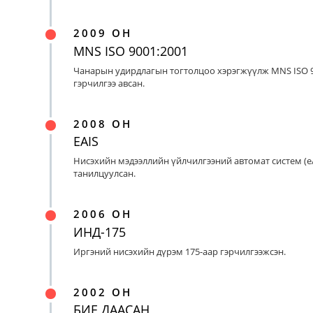
2009 ОН
MNS ISO 9001:2001
Чанарын удирдлагын тогтолцоо хэрэгжүүлж MNS ISO 9
гэрчилгээ авсан.
2008 ОН
EAIS
Нисэхийн мэдээллийн үйлчилгээний автомат систем (eA
танилцуулсан.
2006 ОН
ИНД-175
Иргэний нисэхийн дүрэм 175-аар гэрчилгээжсэн.
2002 ОН
БИЕ ДААСАН