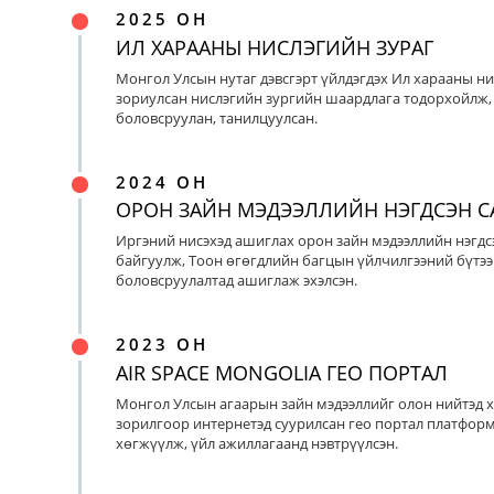
2025 ОН
ИЛ ХАРААНЫ НИСЛЭГИЙН ЗУРАГ
Монгол Улсын нутаг дэвсгэрт үйлдэгдэх Ил харааны ни
зориулсан нислэгийн зургийн шаардлага тодорхойлж, 
боловсруулан, танилцуулсан.
2024 ОН
ОРОН ЗАЙН МЭДЭЭЛЛИЙН НЭГДСЭН С
Иргэний нисэхэд ашиглах орон зайн мэдээллийн нэгдс
байгуулж, Тоон өгөгдлийн багцын үйлчилгээний бүтээ
боловсруулалтад ашиглаж эхэлсэн.
2023 ОН
AIR SPACE MONGOLIA ГЕО ПОРТАЛ
Монгол Улсын агаарын зайн мэдээллийг олон нийтэд х
зорилгоор интернетэд суурилсан гео портал платфор
хөгжүүлж, үйл ажиллагаанд нэвтрүүлсэн.