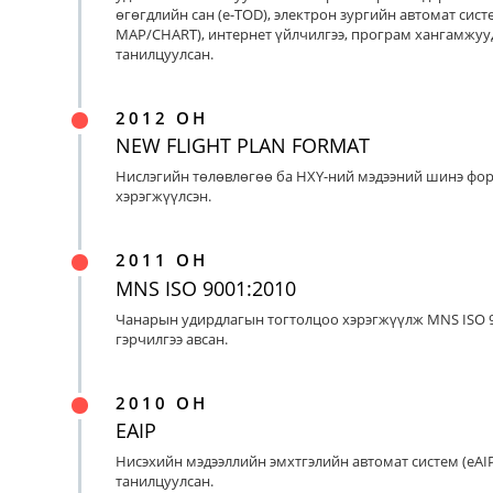
өгөгдлийн сан (e-TOD), электрон зургийн автомат систе
MAP/CHART), интернет үйлчилгээ, програм хангамжуу
танилцуулсан.
2012 ОН
NEW FLIGHT PLAN FORMAT
Нислэгийн төлөвлөгөө ба НХҮ-ний мэдээний шинэ фо
хэрэгжүүлсэн.
2011 ОН
MNS ISO 9001:2010
Чанарын удирдлагын тогтолцоо хэрэгжүүлж MNS ISO 9
гэрчилгээ авсан.
2010 ОН
EAIP
Нисэхийн мэдээллийн эмхтгэлийн автомат систем (eAIP
танилцуулсан.