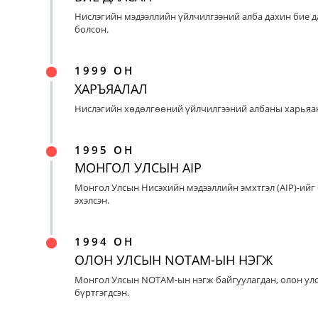
Нислэгийн мэдээллийн үйлчилгээний алба дахин бие д
болсон.
1999 ОН
ХАРЪЯАЛАЛ
Нислэгийн хөдөлгөөний үйлчилгээний албаны харьяан
1995 ОН
МОНГОЛ УЛСЫН AIP
Монгол Улсын Нисэхийн мэдээллийн эмхтгэл (AIP)-ийг
эхэлсэн.
1994 ОН
ОЛОН УЛСЫН NOTAM-ЫН НЭГЖ
Монгол Улсын NOTAM-ын нэгж байгуулагдан, олон ул
бүртгэгдсэн.