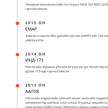
Чанарын менежментийн тогтолцоо MNS ISO 9001:2016
гэрчилгээжсэн.
2015 ОН
EMAP
Электрон нислэгийн зургийн систем (eMAP)-ийг үйл а
нэвтрүүлсэн
2014 ОН
ИНД-173
Нислэгийн журмын үйлчилгээ үзүүлэх эрх бүхий Иргэ
дүрэм 173-аар гэрчилгээжсэн.
2013 ОН
AAITF8
Нисэхийн мэдээллийн үйлчилгээнээс нисэхийн мэдээл
менежментэд шилжих олон улсын 8 хурлыг өөрийн эх
удаа зохион байгуулсан. Электрон газрын гадарга бо