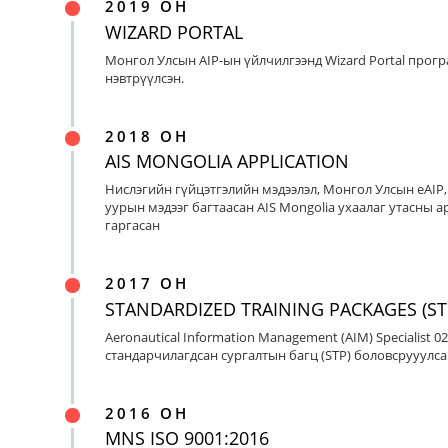
2019 ОН
WIZARD PORTAL
Монгол Улсын AIP-ын үйлчилгээнд Wizard Portal прог
нэвтрүүлсэн.
2018 ОН
AIS MONGOLIA APPLICATION
Нислэгийн гүйцэтгэлийн мэдээлэл, Монгол Улсын eAIP
уурын мэдээг багтаасан AIS Mongolia ухаалаг утасны ap
гаргасан
2017 ОН
STANDARDIZED TRAINING PACKAGES (ST
Aeronautical Information Management (AIM) Specialist 0
стандарчилагдсан сургалтын багц (STP) боловсрууулса
2016 ОН
MNS ISO 9001:2016