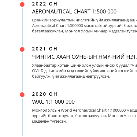
2022 ОН
AERONAUTICAL CHART 1:500 000
Ерөнхий зориулалтын нислэгийн үйл ажиллагаанд аш
Aeronautical Chart 1:500000 масштабтай зургийг болов
баталгаажуулан, Монгол Улсын AIP-аар мэдээлэн түгээс
2021 ОН
ЧИНГИС ХААН ОУНБ-ЫН НМҮ-НИЙ НЭ
Улаанбаатар хотын шинэ олон улсын нисэх буудал "Чи
ОУНБ-д Нисэхийн мэдээллийн үйлчилгээний нэгжийг 
байгуулж, үйл ажиллагаанд нэвтрүүлсэн.
2020 ОН
WAC 1:1 000 000
Монгол Улсын World Aeronautical Chart 1:1000000 мас
зургийг боловсруулж, баталгаажуулан, Монгол Улсын 
мэдээлэн түгээсэн.