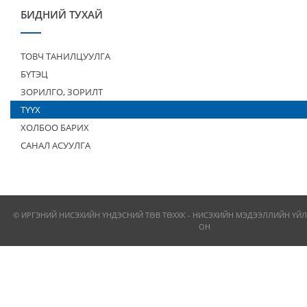
БИДНИЙ ТУХАЙ
ТОВЧ ТАНИЛЦУУЛГА
БҮТЭЦ
ЗОРИЛГО, ЗОРИЛТ
ТҮҮХ
ХОЛБОО БАРИХ
САНАЛ АСУУЛГА
© ИРГЭНИЙ НИСЭХИЙН ҮНДЭСНИЙ ТӨВ ТӨХХК - НИСЭХИЙН МЭДЭЭЛЛИЙН ҮЙЛ
ОН