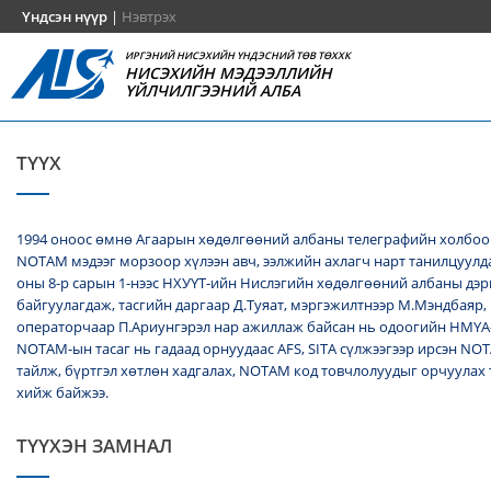
Үндсэн нүүр
|
Нэвтрэх
ИРГЭНИЙ НИСЭХИЙН ҮНДЭСНИЙ ТӨВ ТӨХХК
НИСЭХИЙН МЭДЭЭЛЛИЙН
ҮЙЛЧИЛГЭЭНИЙ АЛБА
ТҮҮХ
1994 оноос өмнө Агаарын хөдөлгөөний албаны телеграфийн холбоо
NОТАМ мэдээг морзоор хүлээн авч, ээлжийн ахлагч нарт танилцуулда
оны 8-р сарын 1-нээс НХУҮТ-ийн Нислэгийн хөдөлгөөний албаны дэ
байгуулагдаж, тасгийн даргаар Д.Туяат, мэргэжилтнээр М.Мэндбаяр,
операторчаар П.Ариунгэрэл нар ажиллаж байсан нь одоогийн НМҮА
NOTAM-ын тасаг нь гадаад орнуудаас AFS, SITA сүлжээгээр ирсэн N
тайлж, бүртгэл хөтлөн хадгалах, NОТАМ код товчлолуудыг орчуулах
хийж байжээ.
ТҮҮХЭН ЗАМНАЛ