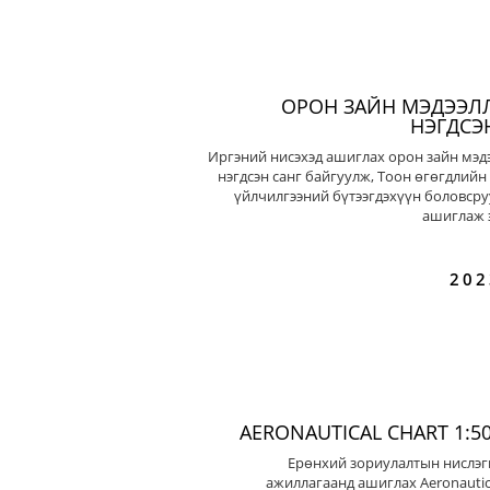
ОРОН ЗАЙН МЭДЭЭЛ
НЭГДСЭ
Иргэний нисэхэд ашиглах орон зайн мэд
нэгдсэн санг байгуулж, Тоон өгөгдлийн
үйлчилгээний бүтээгдэхүүн боловсру
ашиглаж э
202
AERONAUTICAL CHART 1:50
Ерөнхий зориулалтын нислэг
ажиллагаанд ашиглах Aeronautic