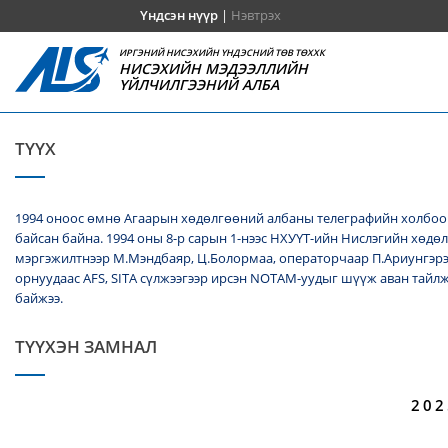
Үндсэн нүүр
|
Нэвтрэх
ИРГЭНИЙ НИСЭХИЙН ҮНДЭСНИЙ ТӨВ ТӨХХК
НИСЭХИЙН МЭДЭЭЛЛИЙН
ҮЙЛЧИЛГЭЭНИЙ АЛБА
ТҮҮХ
1994 оноос өмнө Агаарын хөдөлгөөний албаны телеграфийн холбооч
байсан байна. 1994 оны 8-р сарын 1-нээс НХУҮТ-ийн Нислэгийн хөдө
мэргэжилтнээр М.Мэндбаяр, Ц.Болормаа, операторчаар П.Ариунгэрэ
орнуудаас AFS, SITA сүлжээгээр ирсэн NОТАМ-уудыг шүүж аван тайл
байжээ.
ТҮҮХЭН ЗАМНАЛ
202