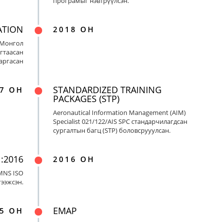
програмыг нэвтрүүлсэн.
ATION
2018 ОН
 Монгол
гтаасан
гаргасан
STANDARDIZED TRAINING
7 ОН
PACKAGES (STP)
Aeronautical Information Management (AIM)
Specialist 021/122/AIS SPC стандарчилагдсан
сургалтын багц (STP) боловсрууулсан.
:2016
2016 ОН
MNS ISO
гээжсэн.
EMAP
5 ОН