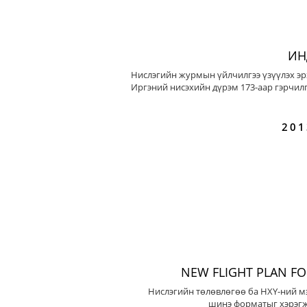
ИН
Нислэгийн журмын үйлчилгээ үзүүлэх эр
Иргэний нисэхийн дүрэм 173-аар гэрчилг
201
NEW FLIGHT PLAN F
Нислэгийн төлөвлөгөө ба НХҮ-ний м
шинэ форматыг хэрэгж