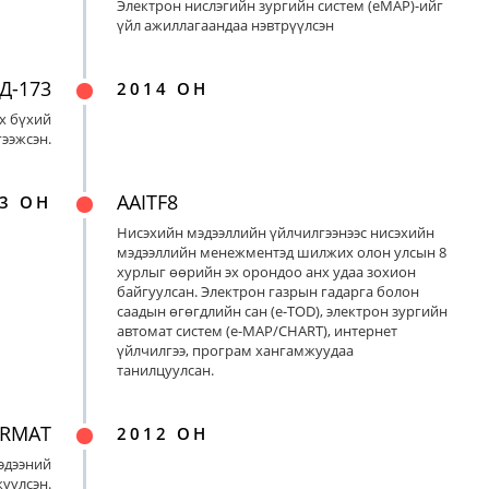
Электрон нислэгийн зургийн систем (eMAP)-ийг
үйл ажиллагаандаа нэвтрүүлсэн
Д-173
2014 ОН
х бүхий
ээжсэн.
AAITF8
3 ОН
Нисэхийн мэдээллийн үйлчилгээнээс нисэхийн
мэдээллийн менежментэд шилжих олон улсын 8
хурлыг өөрийн эх орондоо анх удаа зохион
байгуулсан. Электрон газрын гадарга болон
саадын өгөгдлийн сан (e-TOD), электрон зургийн
автомат систем (e-MAP/CHART), интернет
үйлчилгээ, програм хангамжуудаа
танилцуулсан.
ORMAT
2012 ОН
эдээний
үүлсэн.