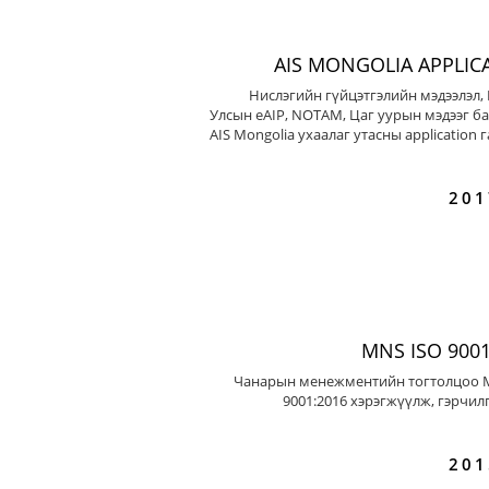
AIS MONGOLIA APPLIC
Нислэгийн гүйцэтгэлийн мэдээлэл,
Улсын eAIP, NOTAM, Цаг уурын мэдээг ба
AIS Mongolia ухаалаг утасны application 
201
MNS ISO 9001
Чанарын менежментийн тогтолцоо 
9001:2016 хэрэгжүүлж, гэрчил
201