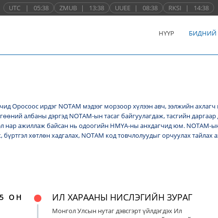
UTC
|
05:38
ZMUB
|
13:38
UUEE
|
08:38
RKSI
|
14:38
НҮҮР
БИДНИЙ
ид Оросоос ирдэг NОТАМ мэдээг морзоор хүлээн авч, ээлжийн ахлагч 
лгөөний албаны дэргэд NОТАМ-ын тасаг байгуулагдаж, тасгийн даргаар 
л нар ажиллаж байсан нь одоогийн НМҮА-ны анхдагчид юм. NOTAM-ын 
ж, бүртгэл хөтлөн хадгалах, NОТАМ код товчлолуудыг орчуулах тайлах
ИЛ ХАРААНЫ НИСЛЭГИЙН ЗУРАГ
5 ОН
Монгол Улсын нутаг дэвсгэрт үйлдэгдэх Ил