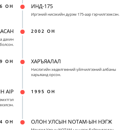
ИНД-175
6 ОН
Иргэний нисэхийн дүрэм 175-аар гэрчилгээжсэн.
ААСАН
2002 ОН
а дахин
 болсон.
ХАРЪЯАЛАЛ
9 ОН
Нислэгийн хөдөлгөөний үйлчилгээний албаны
харьяанд орсон.
Н AIP
1995 ОН
эмхтгэл
эхэлсэн.
ОЛОН УЛСЫН NOTAM-ЫН НЭГЖ
4 ОН
Монгол Улсын NOTAM-ын нэгж байгуулагдан,