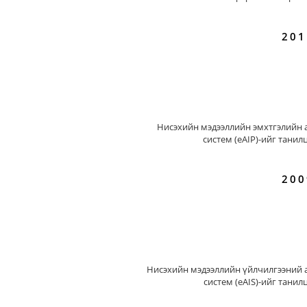
201
Нисэхийн мэдээллийн эмхтгэлийн 
систем (eAIP)-ийг танил
200
Нисэхийн мэдээллийн үйлчилгээний 
систем (eAIS)-ийг танил