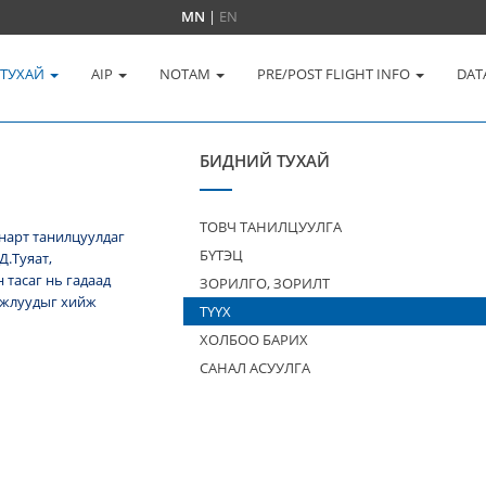
MN
|
EN
 ТУХАЙ
AIP
NOTAM
PRE/POST FLIGHT INFO
DAT
БИДНИЙ ТУХАЙ
ТОВЧ ТАНИЛЦУУЛГА
нарт танилцуулдаг
БҮТЭЦ
Д.Туяат,
тасаг нь гадаад
ЗОРИЛГО, ЗОРИЛТ
 ажлуудыг хийж
ТҮҮХ
ХОЛБОО БАРИХ
САНАЛ АСУУЛГА