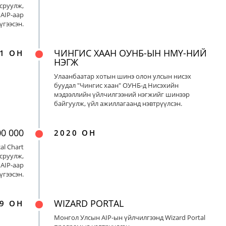
сруулж,
AIP-аар
үгээсэн.
ЧИНГИС ХААН ОУНБ-ЫН НМҮ-НИЙ
1 ОН
НЭГЖ
Улаанбаатар хотын шинэ олон улсын нисэх
буудал "Чингис хаан" ОУНБ-д Нисэхийн
мэдээллийн үйлчилгээний нэгжийг шинээр
байгуулж, үйл ажиллагаанд нэвтрүүлсэн.
00 000
2020 ОН
al Chart
сруулж,
AIP-аар
үгээсэн.
WIZARD PORTAL
9 ОН
Монгол Улсын AIP-ын үйлчилгээнд Wizard Portal