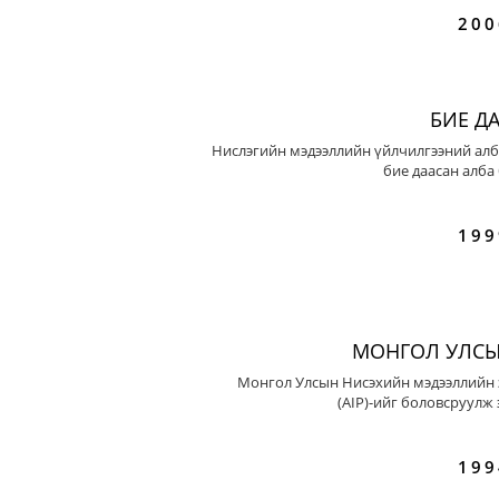
200
БИЕ Д
Нислэгийн мэдээллийн үйлчилгээний алб
бие даасан алба
199
МОНГОЛ УЛСЫ
Монгол Улсын Нисэхийн мэдээллийн 
(AIP)-ийг боловсруулж 
199