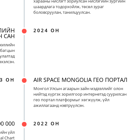
харааны нислэгт зориулсан нислэгийн зургийн
шаардлага тодорхойлж, төсөл зураг
боловсруулан, танилцуулсан.
ЛИЙН
2024 ОН
Н САН
ээллийн
 багцын
улалтад
хэлсэн.
AIR SPACE MONGOLIA ГЕО ПОРТАЛ
3 ОН
Монгол Улсын агаарын зайн мэдээллийг олон
нийтэд хүргэх зорилгоор интернетэд суурилсан
гео портал платформыг хөгжүүлж, үйл
ажиллагаанд нэвтрүүлсэн.
0 000
2022 ОН
ийн үйл
al Chart