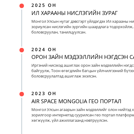
2025 ОН
ИЛ ХАРААНЫ НИСЛЭГИЙН ЗУРАГ
Монгол Улсын нутаг дэвсгэрт үйлдэгдэх Ил харааны ни
зориулсан нислэгийн зургийн шаардлага тодорхойлж, 
боловсруулан, танилцуулсан.
2024 ОН
ОРОН ЗАЙН МЭДЭЭЛЛИЙН НЭГДСЭН С
Иргэний нисэхэд ашиглах орон зайн мэдээллийн нэгдс
байгуулж, Тоон өгөгдлийн багцын үйлчилгээний бүтээ
боловсруулалтад ашиглаж эхэлсэн.
2023 ОН
AIR SPACE MONGOLIA ГЕО ПОРТАЛ
Монгол Улсын агаарын зайн мэдээллийг олон нийтэд х
зорилгоор интернетэд суурилсан гео портал платфор
хөгжүүлж, үйл ажиллагаанд нэвтрүүлсэн.