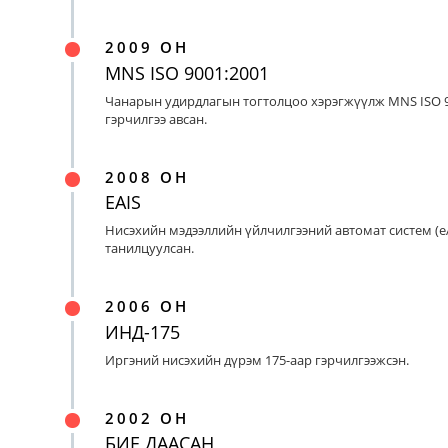
2009 ОН
MNS ISO 9001:2001
Чанарын удирдлагын тогтолцоо хэрэгжүүлж MNS ISO 9
гэрчилгээ авсан.
2008 ОН
EAIS
Нисэхийн мэдээллийн үйлчилгээний автомат систем (eA
танилцуулсан.
2006 ОН
ИНД-175
Иргэний нисэхийн дүрэм 175-аар гэрчилгээжсэн.
2002 ОН
БИЕ ДААСАН