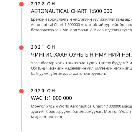
2022 ОН
AERONAUTICAL CHART 1:500 000
Ерөнхий зориулалтын нислэгийн үйл ажиллагаанд аш
Aeronautical Chart 1:500000 масштабтай зургийг болов
баталгаажуулан, Монгол Улсын AIP-аар мэдээлэн түгээс
2021 ОН
ЧИНГИС ХААН ОУНБ-ЫН НМҮ-НИЙ НЭ
Улаанбаатар хотын шинэ олон улсын нисэх буудал "Чи
ОУНБ-д Нисэхийн мэдээллийн үйлчилгээний нэгжийг 
байгуулж, үйл ажиллагаанд нэвтрүүлсэн.
2020 ОН
WAC 1:1 000 000
Монгол Улсын World Aeronautical Chart 1:1000000 мас
зургийг боловсруулж, баталгаажуулан, Монгол Улсын 
мэдээлэн түгээсэн.