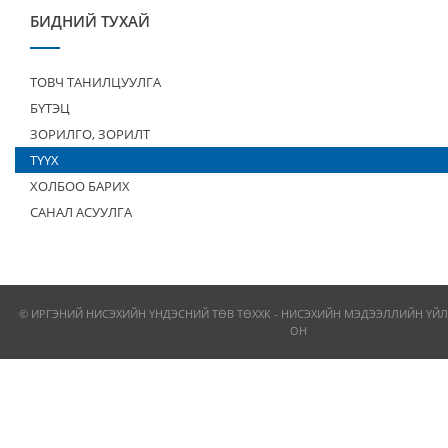
БИДНИЙ ТУХАЙ
ТОВЧ ТАНИЛЦУУЛГА
БҮТЭЦ
ЗОРИЛГО, ЗОРИЛТ
ТҮҮХ
ХОЛБОО БАРИХ
САНАЛ АСУУЛГА
© ИРГЭНИЙ НИСЭХИЙН ҮНДЭСНИЙ ТӨВ ТӨХХК - НИСЭХИЙН МЭДЭЭЛЛИЙН ҮЙЛ
ОН