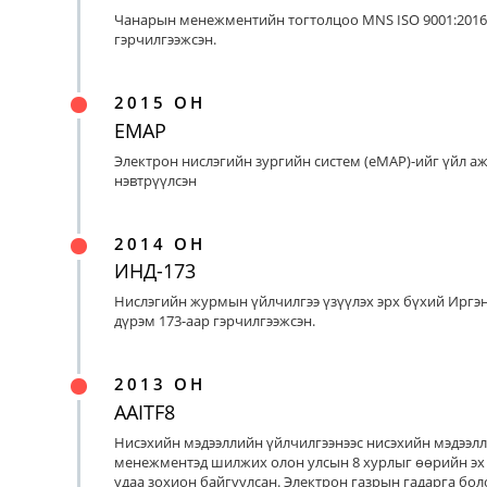
Чанарын менежментийн тогтолцоо MNS ISO 9001:2016
гэрчилгээжсэн.
2015 ОН
EMAP
Электрон нислэгийн зургийн систем (eMAP)-ийг үйл а
нэвтрүүлсэн
2014 ОН
ИНД-173
Нислэгийн журмын үйлчилгээ үзүүлэх эрх бүхий Иргэ
дүрэм 173-аар гэрчилгээжсэн.
2013 ОН
AAITF8
Нисэхийн мэдээллийн үйлчилгээнээс нисэхийн мэдээл
менежментэд шилжих олон улсын 8 хурлыг өөрийн эх
удаа зохион байгуулсан. Электрон газрын гадарга бо