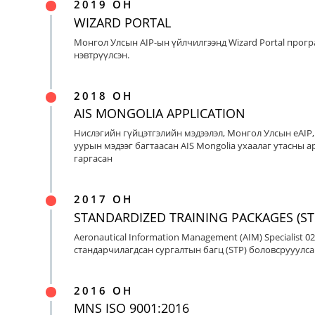
2019 ОН
WIZARD PORTAL
Монгол Улсын AIP-ын үйлчилгээнд Wizard Portal прог
нэвтрүүлсэн.
2018 ОН
AIS MONGOLIA APPLICATION
Нислэгийн гүйцэтгэлийн мэдээлэл, Монгол Улсын eAIP
уурын мэдээг багтаасан AIS Mongolia ухаалаг утасны ap
гаргасан
2017 ОН
STANDARDIZED TRAINING PACKAGES (ST
Aeronautical Information Management (AIM) Specialist 0
стандарчилагдсан сургалтын багц (STP) боловсрууулса
2016 ОН
MNS ISO 9001:2016