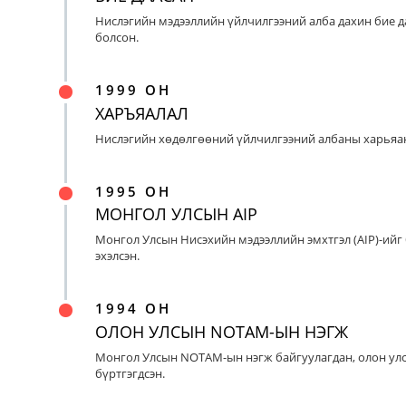
Нислэгийн мэдээллийн үйлчилгээний алба дахин бие д
болсон.
1999 ОН
ХАРЪЯАЛАЛ
Нислэгийн хөдөлгөөний үйлчилгээний албаны харьяан
1995 ОН
МОНГОЛ УЛСЫН AIP
Монгол Улсын Нисэхийн мэдээллийн эмхтгэл (AIP)-ийг
эхэлсэн.
1994 ОН
ОЛОН УЛСЫН NOTAM-ЫН НЭГЖ
Монгол Улсын NOTAM-ын нэгж байгуулагдан, олон ул
бүртгэгдсэн.