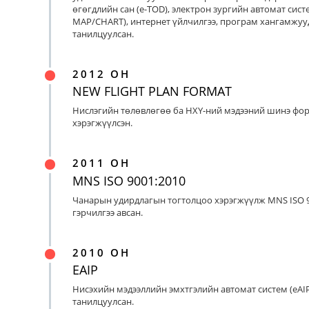
өгөгдлийн сан (e-TOD), электрон зургийн автомат систе
MAP/CHART), интернет үйлчилгээ, програм хангамжуу
танилцуулсан.
2012 ОН
NEW FLIGHT PLAN FORMAT
Нислэгийн төлөвлөгөө ба НХҮ-ний мэдээний шинэ фо
хэрэгжүүлсэн.
2011 ОН
MNS ISO 9001:2010
Чанарын удирдлагын тогтолцоо хэрэгжүүлж MNS ISO 9
гэрчилгээ авсан.
2010 ОН
EAIP
Нисэхийн мэдээллийн эмхтгэлийн автомат систем (eAIP
танилцуулсан.