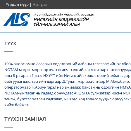
Үндсэн нүүр
|
Нэвтрэх
ИРГЭНИЙ НИСЭХИЙН ҮНДЭСНИЙ ТӨВ ТӨХХК
НИСЭХИЙН МЭДЭЭЛЛИЙН
ҮЙЛЧИЛГЭЭНИЙ АЛБА
ТҮҮХ
1994 оноос өмнө Агаарын хөдөлгөөний албаны телеграфийн холбоо
NОТАМ мэдээг морзоор хүлээн авч, ээлжийн ахлагч нарт танилцуулда
оны 8-р сарын 1-нээс НХУҮТ-ийн Нислэгийн хөдөлгөөний албаны дэ
байгуулагдаж, тасгийн даргаар Д.Туяат, мэргэжилтнээр М.Мэндбаяр,
операторчаар П.Ариунгэрэл нар ажиллаж байсан нь одоогийн НМҮА
NOTAM-ын тасаг нь гадаад орнуудаас AFS, SITA сүлжээгээр ирсэн N
тайлж, бүртгэл хөтлөн хадгалах, NОТАМ код товчлолуудыг орчуулах
хийж байжээ.
ТҮҮХЭН ЗАМНАЛ