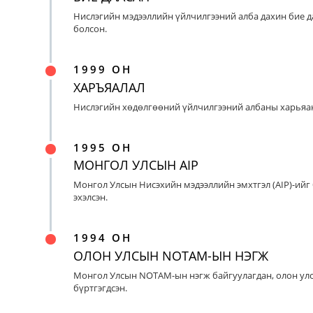
Нислэгийн мэдээллийн үйлчилгээний алба дахин бие д
болсон.
1999 ОН
ХАРЪЯАЛАЛ
Нислэгийн хөдөлгөөний үйлчилгээний албаны харьяан
1995 ОН
МОНГОЛ УЛСЫН AIP
Монгол Улсын Нисэхийн мэдээллийн эмхтгэл (AIP)-ийг
эхэлсэн.
1994 ОН
ОЛОН УЛСЫН NOTAM-ЫН НЭГЖ
Монгол Улсын NOTAM-ын нэгж байгуулагдан, олон ул
бүртгэгдсэн.