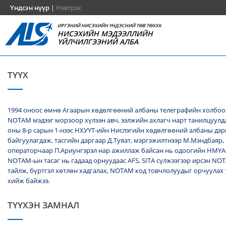
Үндсэн нүүр
|
Нэвтрэх
ИРГЭНИЙ НИСЭХИЙН ҮНДЭСНИЙ ТӨВ ТӨХХК
НИСЭХИЙН МЭДЭЭЛЛИЙН
ҮЙЛЧИЛГЭЭНИЙ АЛБА
ТҮҮХ
1994 оноос өмнө Агаарын хөдөлгөөний албаны телеграфийн холбоо
NОТАМ мэдээг морзоор хүлээн авч, ээлжийн ахлагч нарт танилцуулда
оны 8-р сарын 1-нээс НХУҮТ-ийн Нислэгийн хөдөлгөөний албаны дэ
байгуулагдаж, тасгийн даргаар Д.Туяат, мэргэжилтнээр М.Мэндбаяр,
операторчаар П.Ариунгэрэл нар ажиллаж байсан нь одоогийн НМҮА
NOTAM-ын тасаг нь гадаад орнуудаас AFS, SITA сүлжээгээр ирсэн N
тайлж, бүртгэл хөтлөн хадгалах, NОТАМ код товчлолуудыг орчуулах
хийж байжээ.
ТҮҮХЭН ЗАМНАЛ