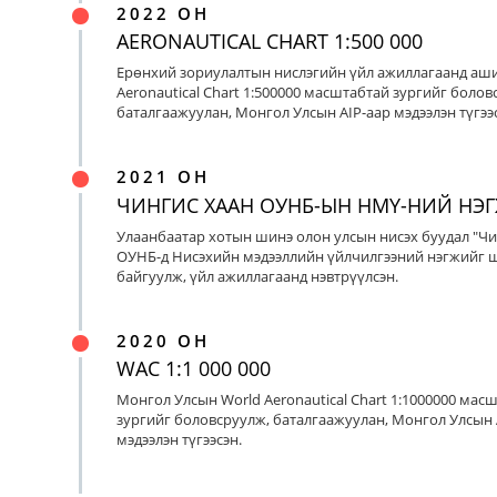
2022 ОН
AERONAUTICAL CHART 1:500 000
Ерөнхий зориулалтын нислэгийн үйл ажиллагаанд аш
Aeronautical Chart 1:500000 масштабтай зургийг болов
баталгаажуулан, Монгол Улсын AIP-аар мэдээлэн түгээс
2021 ОН
ЧИНГИС ХААН ОУНБ-ЫН НМҮ-НИЙ НЭ
Улаанбаатар хотын шинэ олон улсын нисэх буудал "Чи
ОУНБ-д Нисэхийн мэдээллийн үйлчилгээний нэгжийг 
байгуулж, үйл ажиллагаанд нэвтрүүлсэн.
2020 ОН
WAC 1:1 000 000
Монгол Улсын World Aeronautical Chart 1:1000000 мас
зургийг боловсруулж, баталгаажуулан, Монгол Улсын 
мэдээлэн түгээсэн.