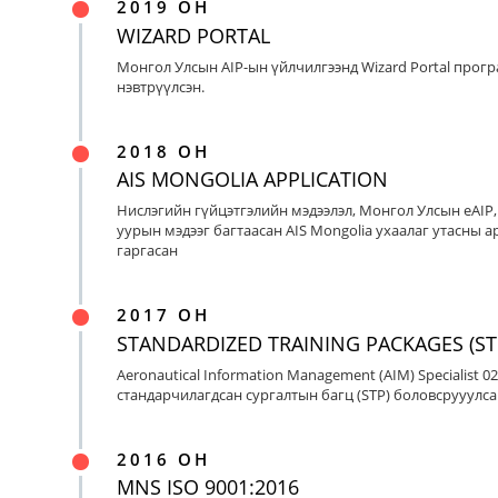
2019 ОН
WIZARD PORTAL
Монгол Улсын AIP-ын үйлчилгээнд Wizard Portal прог
нэвтрүүлсэн.
2018 ОН
AIS MONGOLIA APPLICATION
Нислэгийн гүйцэтгэлийн мэдээлэл, Монгол Улсын eAIP
уурын мэдээг багтаасан AIS Mongolia ухаалаг утасны ap
гаргасан
2017 ОН
STANDARDIZED TRAINING PACKAGES (ST
Aeronautical Information Management (AIM) Specialist 0
стандарчилагдсан сургалтын багц (STP) боловсрууулса
2016 ОН
MNS ISO 9001:2016