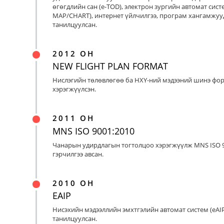
өгөгдлийн сан (e-TOD), электрон зургийн автомат систе
MAP/CHART), интернет үйлчилгээ, програм хангамжуу
танилцуулсан.
2012 ОН
NEW FLIGHT PLAN FORMAT
Нислэгийн төлөвлөгөө ба НХҮ-ний мэдээний шинэ фо
хэрэгжүүлсэн.
2011 ОН
MNS ISO 9001:2010
Чанарын удирдлагын тогтолцоо хэрэгжүүлж MNS ISO 9
гэрчилгээ авсан.
2010 ОН
EAIP
Нисэхийн мэдээллийн эмхтгэлийн автомат систем (eAIP
танилцуулсан.