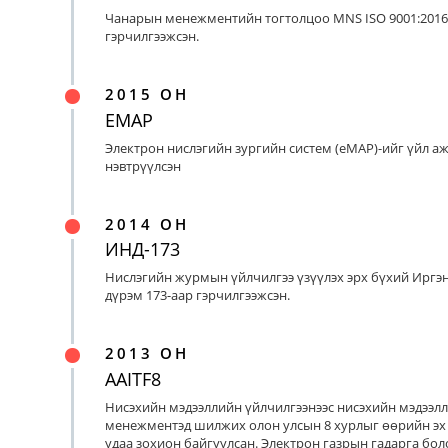
Чанарын менежментийн тогтолцоо MNS ISO 9001:2016
гэрчилгээжсэн.
2015 ОН
EMAP
Электрон нислэгийн зургийн систем (eMAP)-ийг үйл а
нэвтрүүлсэн
2014 ОН
ИНД-173
Нислэгийн журмын үйлчилгээ үзүүлэх эрх бүхий Иргэ
дүрэм 173-аар гэрчилгээжсэн.
2013 ОН
AAITF8
Нисэхийн мэдээллийн үйлчилгээнээс нисэхийн мэдээл
менежментэд шилжих олон улсын 8 хурлыг өөрийн эх
удаа зохион байгуулсан. Электрон газрын гадарга бо