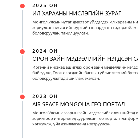
2025 ОН
ИЛ ХАРААНЫ НИСЛЭГИЙН ЗУРАГ
Монгол Улсын нутаг дэвсгэрт үйлдэгдэх Ил харааны ни
зориулсан нислэгийн зургийн шаардлага тодорхойлж, 
боловсруулан, танилцуулсан.
2024 ОН
ОРОН ЗАЙН МЭДЭЭЛЛИЙН НЭГДСЭН С
Иргэний нисэхэд ашиглах орон зайн мэдээллийн нэгдс
байгуулж, Тоон өгөгдлийн багцын үйлчилгээний бүтээ
боловсруулалтад ашиглаж эхэлсэн.
2023 ОН
AIR SPACE MONGOLIA ГЕО ПОРТАЛ
Монгол Улсын агаарын зайн мэдээллийг олон нийтэд х
зорилгоор интернетэд суурилсан гео портал платфор
хөгжүүлж, үйл ажиллагаанд нэвтрүүлсэн.