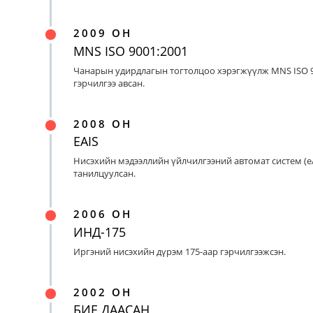
2009 ОН
MNS ISO 9001:2001
Чанарын удирдлагын тогтолцоо хэрэгжүүлж MNS ISO 9
гэрчилгээ авсан.
2008 ОН
EAIS
Нисэхийн мэдээллийн үйлчилгээний автомат систем (eA
танилцуулсан.
2006 ОН
ИНД-175
Иргэний нисэхийн дүрэм 175-аар гэрчилгээжсэн.
2002 ОН
БИЕ ДААСАН