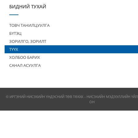
БИДНИЙ ТУХАЙ
ТОВЧ ТАНИЛЦУУЛГА
БҮТЭЦ
ЗОРИЛГО, ЗОРИЛТ
ТҮҮХ
ХОЛБОО БАРИХ
САНАЛ АСУУЛГА
© ИРГЭНИЙ НИСЭХИЙН ҮНДЭСНИЙ ТӨВ ТӨХХК - НИСЭХИЙН МЭДЭЭЛЛИЙН ҮЙЛ
ОН