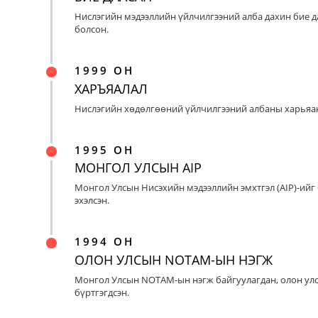
Нислэгийн мэдээллийн үйлчилгээний алба дахин бие д
болсон.
1999 ОН
ХАРЪЯАЛАЛ
Нислэгийн хөдөлгөөний үйлчилгээний албаны харьяан
1995 ОН
МОНГОЛ УЛСЫН AIP
Монгол Улсын Нисэхийн мэдээллийн эмхтгэл (AIP)-ийг
эхэлсэн.
1994 ОН
ОЛОН УЛСЫН NOTAM-ЫН НЭГЖ
Монгол Улсын NOTAM-ын нэгж байгуулагдан, олон ул
бүртгэгдсэн.