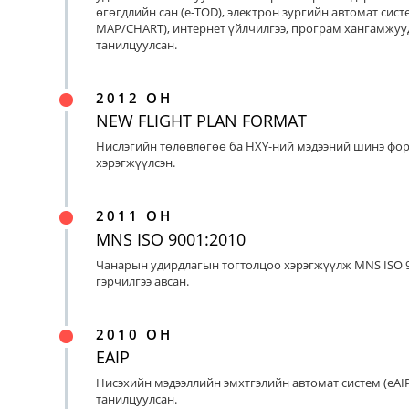
өгөгдлийн сан (e-TOD), электрон зургийн автомат систе
MAP/CHART), интернет үйлчилгээ, програм хангамжуу
танилцуулсан.
2012 ОН
NEW FLIGHT PLAN FORMAT
Нислэгийн төлөвлөгөө ба НХҮ-ний мэдээний шинэ фо
хэрэгжүүлсэн.
2011 ОН
MNS ISO 9001:2010
Чанарын удирдлагын тогтолцоо хэрэгжүүлж MNS ISO 9
гэрчилгээ авсан.
2010 ОН
EAIP
Нисэхийн мэдээллийн эмхтгэлийн автомат систем (eAIP
танилцуулсан.