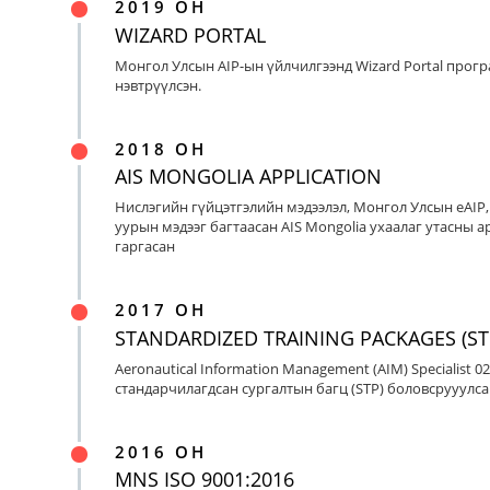
2019 ОН
WIZARD PORTAL
Монгол Улсын AIP-ын үйлчилгээнд Wizard Portal прог
нэвтрүүлсэн.
2018 ОН
AIS MONGOLIA APPLICATION
Нислэгийн гүйцэтгэлийн мэдээлэл, Монгол Улсын eAIP
уурын мэдээг багтаасан AIS Mongolia ухаалаг утасны ap
гаргасан
2017 ОН
STANDARDIZED TRAINING PACKAGES (ST
Aeronautical Information Management (AIM) Specialist 0
стандарчилагдсан сургалтын багц (STP) боловсрууулса
2016 ОН
MNS ISO 9001:2016