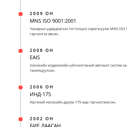
2009 ОН
MNS ISO 9001:2001
Чанарын удирдлагын тогтолцоо хэрэгжүүлж MNS ISO 9
гэрчилгээ авсан.
2008 ОН
EAIS
Нисэхийн мэдээллийн үйлчилгээний автомат систем (eA
танилцуулсан.
2006 ОН
ИНД-175
Иргэний нисэхийн дүрэм 175-аар гэрчилгээжсэн.
2002 ОН
БИЕ ДААСАН