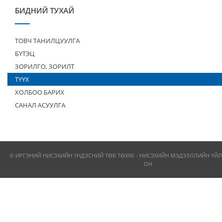
БИДНИЙ ТУХАЙ
ТОВЧ ТАНИЛЦУУЛГА
БҮТЭЦ
ЗОРИЛГО, ЗОРИЛТ
ТҮҮХ
ХОЛБОО БАРИХ
САНАЛ АСУУЛГА
© ИРГЭНИЙ НИСЭХИЙН ҮНДЭСНИЙ ТӨВ ТӨХХК - НИСЭХИЙН МЭДЭЭЛЛИЙН ҮЙЛ
ОН