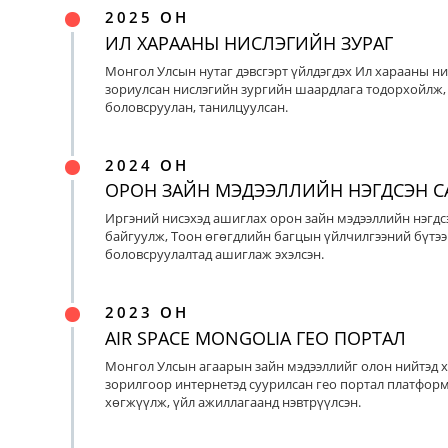
2025 ОН
ИЛ ХАРААНЫ НИСЛЭГИЙН ЗУРАГ
Монгол Улсын нутаг дэвсгэрт үйлдэгдэх Ил харааны ни
зориулсан нислэгийн зургийн шаардлага тодорхойлж, 
боловсруулан, танилцуулсан.
2024 ОН
ОРОН ЗАЙН МЭДЭЭЛЛИЙН НЭГДСЭН С
Иргэний нисэхэд ашиглах орон зайн мэдээллийн нэгдс
байгуулж, Тоон өгөгдлийн багцын үйлчилгээний бүтээ
боловсруулалтад ашиглаж эхэлсэн.
2023 ОН
AIR SPACE MONGOLIA ГЕО ПОРТАЛ
Монгол Улсын агаарын зайн мэдээллийг олон нийтэд х
зорилгоор интернетэд суурилсан гео портал платфор
хөгжүүлж, үйл ажиллагаанд нэвтрүүлсэн.