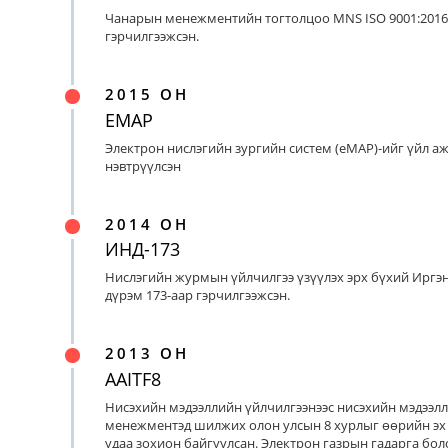
Чанарын менежментийн тогтолцоо MNS ISO 9001:2016
гэрчилгээжсэн.
2015 ОН
EMAP
Электрон нислэгийн зургийн систем (eMAP)-ийг үйл а
нэвтрүүлсэн
2014 ОН
ИНД-173
Нислэгийн журмын үйлчилгээ үзүүлэх эрх бүхий Иргэ
дүрэм 173-аар гэрчилгээжсэн.
2013 ОН
AAITF8
Нисэхийн мэдээллийн үйлчилгээнээс нисэхийн мэдээл
менежментэд шилжих олон улсын 8 хурлыг өөрийн эх
удаа зохион байгуулсан. Электрон газрын гадарга бо