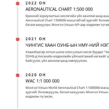
2022 ОН
AERONAUTICAL CHART 1:500 000
Ерөнхий зориулалтын нислэгийн үйл ажиллагаанд аш
Aeronautical Chart 1:500000 масштабтай зургийг болов
баталгаажуулан, Монгол Улсын AIP-аар мэдээлэн түгээс
2021 ОН
ЧИНГИС ХААН ОУНБ-ЫН НМҮ-НИЙ НЭ
Улаанбаатар хотын шинэ олон улсын нисэх буудал "Чи
ОУНБ-д Нисэхийн мэдээллийн үйлчилгээний нэгжийг 
байгуулж, үйл ажиллагаанд нэвтрүүлсэн.
2020 ОН
WAC 1:1 000 000
Монгол Улсын World Aeronautical Chart 1:1000000 мас
зургийг боловсруулж, баталгаажуулан, Монгол Улсын 
мэдээлэн түгээсэн.