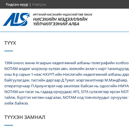
Үндсэн нүүр
|
Нэвтрэх
ИРГЭНИЙ НИСЭХИЙН ҮНДЭСНИЙ ТӨВ ТӨХХК
НИСЭХИЙН МЭДЭЭЛЛИЙН
ҮЙЛЧИЛГЭЭНИЙ АЛБА
ТҮҮХ
1994 оноос өмнө Агаарын хөдөлгөөний албаны телеграфийн холбоо
NОТАМ мэдээг морзоор хүлээн авч, ээлжийн ахлагч нарт танилцуулда
оны 8-р сарын 1-нээс НХУҮТ-ийн Нислэгийн хөдөлгөөний албаны дэ
байгуулагдаж, тасгийн даргаар Д.Туяат, мэргэжилтнээр М.Мэндбаяр,
операторчаар П.Ариунгэрэл нар ажиллаж байсан нь одоогийн НМҮА
NOTAM-ын тасаг нь гадаад орнуудаас AFS, SITA сүлжээгээр ирсэн N
тайлж, бүртгэл хөтлөн хадгалах, NОТАМ код товчлолуудыг орчуулах
хийж байжээ.
ТҮҮХЭН ЗАМНАЛ