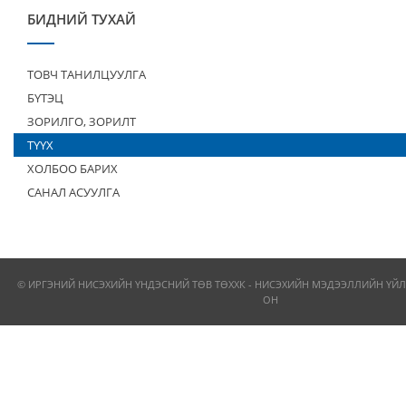
БИДНИЙ ТУХАЙ
ТОВЧ ТАНИЛЦУУЛГА
БҮТЭЦ
ЗОРИЛГО, ЗОРИЛТ
ТҮҮХ
ХОЛБОО БАРИХ
САНАЛ АСУУЛГА
© ИРГЭНИЙ НИСЭХИЙН ҮНДЭСНИЙ ТӨВ ТӨХХК - НИСЭХИЙН МЭДЭЭЛЛИЙН ҮЙЛ
ОН