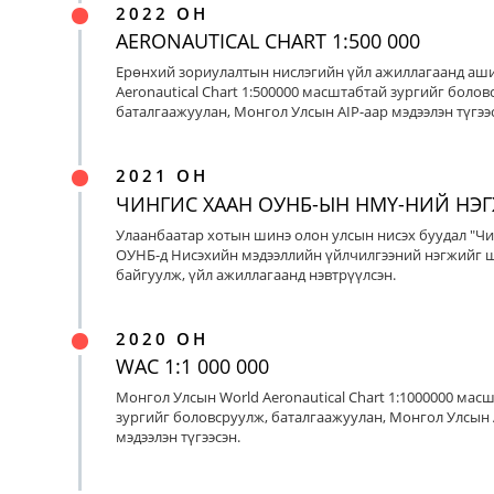
2022 ОН
AERONAUTICAL CHART 1:500 000
Ерөнхий зориулалтын нислэгийн үйл ажиллагаанд аш
Aeronautical Chart 1:500000 масштабтай зургийг болов
баталгаажуулан, Монгол Улсын AIP-аар мэдээлэн түгээс
2021 ОН
ЧИНГИС ХААН ОУНБ-ЫН НМҮ-НИЙ НЭ
Улаанбаатар хотын шинэ олон улсын нисэх буудал "Чи
ОУНБ-д Нисэхийн мэдээллийн үйлчилгээний нэгжийг 
байгуулж, үйл ажиллагаанд нэвтрүүлсэн.
2020 ОН
WAC 1:1 000 000
Монгол Улсын World Aeronautical Chart 1:1000000 мас
зургийг боловсруулж, баталгаажуулан, Монгол Улсын 
мэдээлэн түгээсэн.