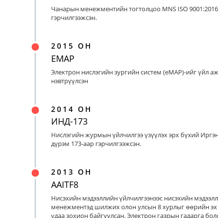
Чанарын менежментийн тогтолцоо MNS ISO 9001:2016
гэрчилгээжсэн.
2015 ОН
EMAP
Электрон нислэгийн зургийн систем (eMAP)-ийг үйл а
нэвтрүүлсэн
2014 ОН
ИНД-173
Нислэгийн журмын үйлчилгээ үзүүлэх эрх бүхий Иргэ
дүрэм 173-аар гэрчилгээжсэн.
2013 ОН
AAITF8
Нисэхийн мэдээллийн үйлчилгээнээс нисэхийн мэдээл
менежментэд шилжих олон улсын 8 хурлыг өөрийн эх
удаа зохион байгуулсан. Электрон газрын гадарга бо