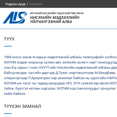
Үндсэн нүүр
|
Нэвтрэх
ИРГЭНИЙ НИСЭХИЙН ҮНДЭСНИЙ ТӨВ ТӨХХК
НИСЭХИЙН МЭДЭЭЛЛИЙН
ҮЙЛЧИЛГЭЭНИЙ АЛБА
ТҮҮХ
1994 оноос өмнө Агаарын хөдөлгөөний албаны телеграфийн холбоо
NОТАМ мэдээг морзоор хүлээн авч, ээлжийн ахлагч нарт танилцуулда
оны 8-р сарын 1-нээс НХУҮТ-ийн Нислэгийн хөдөлгөөний албаны дэ
байгуулагдаж, тасгийн даргаар Д.Туяат, мэргэжилтнээр М.Мэндбаяр,
операторчаар П.Ариунгэрэл нар ажиллаж байсан нь одоогийн НМҮА
NOTAM-ын тасаг нь гадаад орнуудаас AFS, SITA сүлжээгээр ирсэн N
тайлж, бүртгэл хөтлөн хадгалах, NОТАМ код товчлолуудыг орчуулах
хийж байжээ.
ТҮҮХЭН ЗАМНАЛ