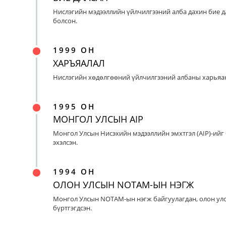
Нислэгийн мэдээллийн үйлчилгээний алба дахин бие д
болсон.
1999 ОН
ХАРЪЯАЛАЛ
Нислэгийн хөдөлгөөний үйлчилгээний албаны харьяан
1995 ОН
МОНГОЛ УЛСЫН AIP
Монгол Улсын Нисэхийн мэдээллийн эмхтгэл (AIP)-ийг
эхэлсэн.
1994 ОН
ОЛОН УЛСЫН NOTAM-ЫН НЭГЖ
Монгол Улсын NOTAM-ын нэгж байгуулагдан, олон ул
бүртгэгдсэн.