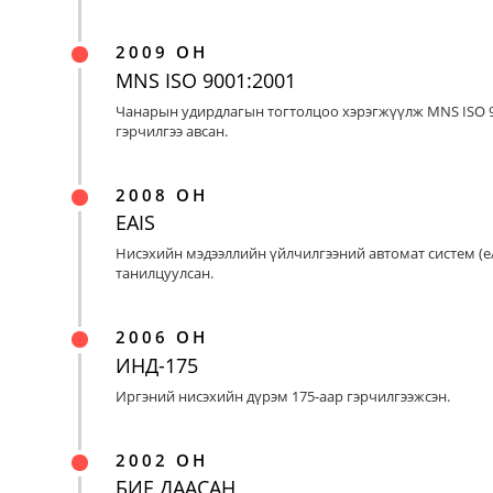
2009 ОН
MNS ISO 9001:2001
Чанарын удирдлагын тогтолцоо хэрэгжүүлж MNS ISO 9
гэрчилгээ авсан.
2008 ОН
EAIS
Нисэхийн мэдээллийн үйлчилгээний автомат систем (eA
танилцуулсан.
2006 ОН
ИНД-175
Иргэний нисэхийн дүрэм 175-аар гэрчилгээжсэн.
2002 ОН
БИЕ ДААСАН