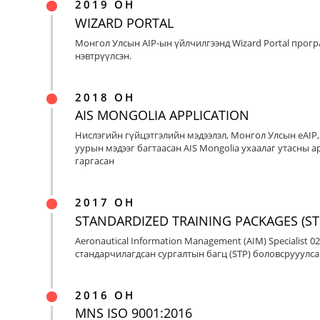
2019 ОН
WIZARD PORTAL
Монгол Улсын AIP-ын үйлчилгээнд Wizard Portal прог
нэвтрүүлсэн.
2018 ОН
AIS MONGOLIA APPLICATION
Нислэгийн гүйцэтгэлийн мэдээлэл, Монгол Улсын eAIP
уурын мэдээг багтаасан AIS Mongolia ухаалаг утасны ap
гаргасан
2017 ОН
STANDARDIZED TRAINING PACKAGES (ST
Aeronautical Information Management (AIM) Specialist 0
стандарчилагдсан сургалтын багц (STP) боловсрууулса
2016 ОН
MNS ISO 9001:2016