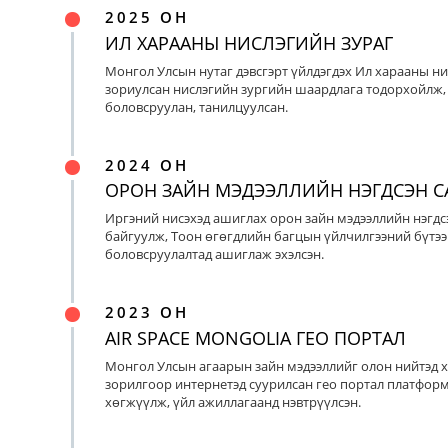
2025 ОН
ИЛ ХАРААНЫ НИСЛЭГИЙН ЗУРАГ
Монгол Улсын нутаг дэвсгэрт үйлдэгдэх Ил харааны ни
зориулсан нислэгийн зургийн шаардлага тодорхойлж, 
боловсруулан, танилцуулсан.
2024 ОН
ОРОН ЗАЙН МЭДЭЭЛЛИЙН НЭГДСЭН С
Иргэний нисэхэд ашиглах орон зайн мэдээллийн нэгдс
байгуулж, Тоон өгөгдлийн багцын үйлчилгээний бүтээ
боловсруулалтад ашиглаж эхэлсэн.
2023 ОН
AIR SPACE MONGOLIA ГЕО ПОРТАЛ
Монгол Улсын агаарын зайн мэдээллийг олон нийтэд х
зорилгоор интернетэд суурилсан гео портал платфор
хөгжүүлж, үйл ажиллагаанд нэвтрүүлсэн.