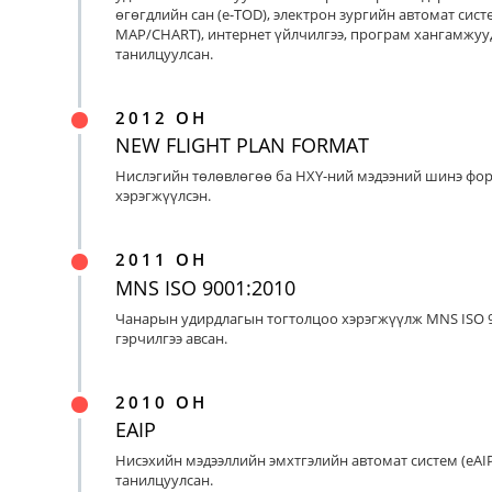
өгөгдлийн сан (e-TOD), электрон зургийн автомат систе
MAP/CHART), интернет үйлчилгээ, програм хангамжуу
танилцуулсан.
2012 ОН
NEW FLIGHT PLAN FORMAT
Нислэгийн төлөвлөгөө ба НХҮ-ний мэдээний шинэ фо
хэрэгжүүлсэн.
2011 ОН
MNS ISO 9001:2010
Чанарын удирдлагын тогтолцоо хэрэгжүүлж MNS ISO 9
гэрчилгээ авсан.
2010 ОН
EAIP
Нисэхийн мэдээллийн эмхтгэлийн автомат систем (eAIP
танилцуулсан.