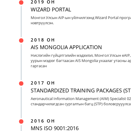
2019 ОН
WIZARD PORTAL
Монгол Улсын AIP-ын үйлчилгээнд Wizard Portal прог
нэвтрүүлсэн.
2018 ОН
AIS MONGOLIA APPLICATION
Нислэгийн гүйцэтгэлийн мэдээлэл, Монгол Улсын eAIP
уурын мэдээг багтаасан AIS Mongolia ухаалаг утасны ap
гаргасан
2017 ОН
STANDARDIZED TRAINING PACKAGES (ST
Aeronautical Information Management (AIM) Specialist 0
стандарчилагдсан сургалтын багц (STP) боловсрууулса
2016 ОН
MNS ISO 9001:2016