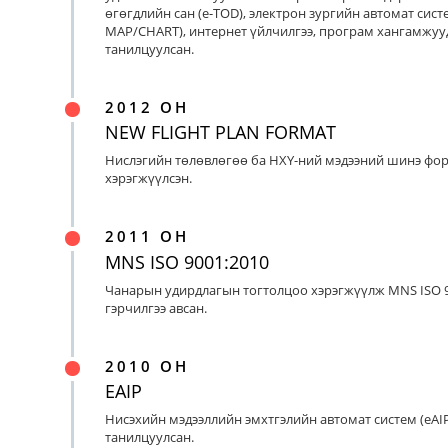
өгөгдлийн сан (e-TOD), электрон зургийн автомат систе
MAP/CHART), интернет үйлчилгээ, програм хангамжуу
танилцуулсан.
2012 ОН
NEW FLIGHT PLAN FORMAT
Нислэгийн төлөвлөгөө ба НХҮ-ний мэдээний шинэ фо
хэрэгжүүлсэн.
2011 ОН
MNS ISO 9001:2010
Чанарын удирдлагын тогтолцоо хэрэгжүүлж MNS ISO 9
гэрчилгээ авсан.
2010 ОН
EAIP
Нисэхийн мэдээллийн эмхтгэлийн автомат систем (eAIP
танилцуулсан.