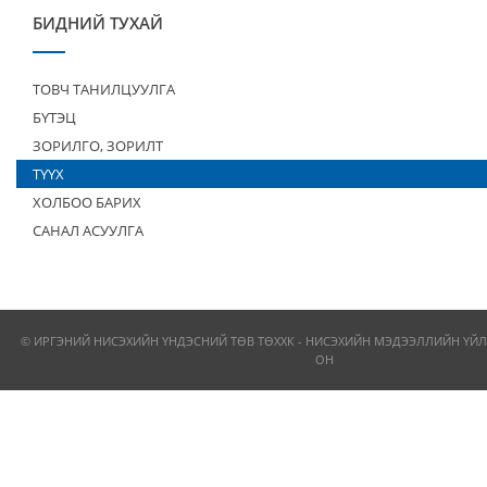
БИДНИЙ ТУХАЙ
ТОВЧ ТАНИЛЦУУЛГА
БҮТЭЦ
ЗОРИЛГО, ЗОРИЛТ
ТҮҮХ
ХОЛБОО БАРИХ
САНАЛ АСУУЛГА
© ИРГЭНИЙ НИСЭХИЙН ҮНДЭСНИЙ ТӨВ ТӨХХК - НИСЭХИЙН МЭДЭЭЛЛИЙН ҮЙЛ
ОН