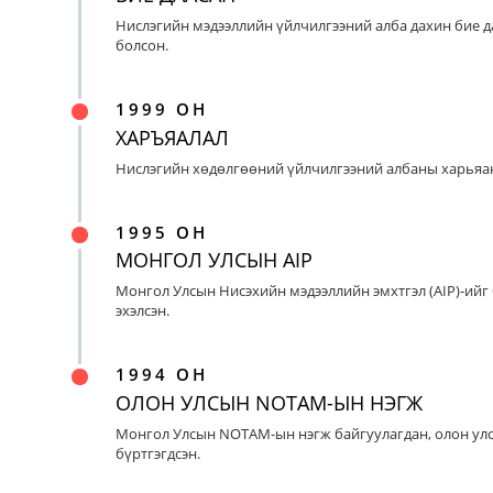
Нислэгийн мэдээллийн үйлчилгээний алба дахин бие д
болсон.
1999 ОН
ХАРЪЯАЛАЛ
Нислэгийн хөдөлгөөний үйлчилгээний албаны харьяан
1995 ОН
МОНГОЛ УЛСЫН AIP
Монгол Улсын Нисэхийн мэдээллийн эмхтгэл (AIP)-ийг
эхэлсэн.
1994 ОН
ОЛОН УЛСЫН NOTAM-ЫН НЭГЖ
Монгол Улсын NOTAM-ын нэгж байгуулагдан, олон ул
бүртгэгдсэн.