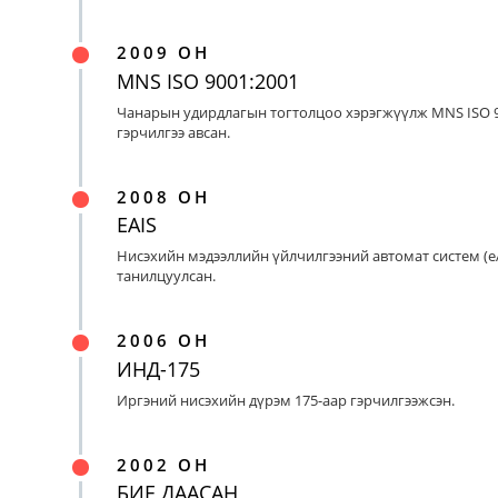
2009 ОН
MNS ISO 9001:2001
Чанарын удирдлагын тогтолцоо хэрэгжүүлж MNS ISO 9
гэрчилгээ авсан.
2008 ОН
EAIS
Нисэхийн мэдээллийн үйлчилгээний автомат систем (eA
танилцуулсан.
2006 ОН
ИНД-175
Иргэний нисэхийн дүрэм 175-аар гэрчилгээжсэн.
2002 ОН
БИЕ ДААСАН