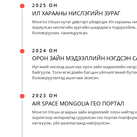
2025 ОН
ИЛ ХАРААНЫ НИСЛЭГИЙН ЗУРАГ
Монгол Улсын нутаг дэвсгэрт үйлдэгдэх Ил харааны ни
зориулсан нислэгийн зургийн шаардлага тодорхойлж, 
боловсруулан, танилцуулсан.
2024 ОН
ОРОН ЗАЙН МЭДЭЭЛЛИЙН НЭГДСЭН С
Иргэний нисэхэд ашиглах орон зайн мэдээллийн нэгдс
байгуулж, Тоон өгөгдлийн багцын үйлчилгээний бүтээ
боловсруулалтад ашиглаж эхэлсэн.
2023 ОН
AIR SPACE MONGOLIA ГЕО ПОРТАЛ
Монгол Улсын агаарын зайн мэдээллийг олон нийтэд х
зорилгоор интернетэд суурилсан гео портал платфор
хөгжүүлж, үйл ажиллагаанд нэвтрүүлсэн.