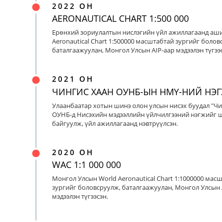
2022 ОН
AERONAUTICAL CHART 1:500 000
Ерөнхий зориулалтын нислэгийн үйл ажиллагаанд аш
Aeronautical Chart 1:500000 масштабтай зургийг болов
баталгаажуулан, Монгол Улсын AIP-аар мэдээлэн түгээс
2021 ОН
ЧИНГИС ХААН ОУНБ-ЫН НМҮ-НИЙ НЭ
Улаанбаатар хотын шинэ олон улсын нисэх буудал "Чи
ОУНБ-д Нисэхийн мэдээллийн үйлчилгээний нэгжийг 
байгуулж, үйл ажиллагаанд нэвтрүүлсэн.
2020 ОН
WAC 1:1 000 000
Монгол Улсын World Aeronautical Chart 1:1000000 мас
зургийг боловсруулж, баталгаажуулан, Монгол Улсын 
мэдээлэн түгээсэн.