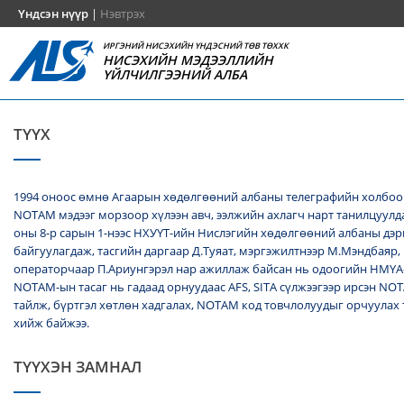
Үндсэн нүүр
|
Нэвтрэх
ИРГЭНИЙ НИСЭХИЙН ҮНДЭСНИЙ ТӨВ ТӨХХК
НИСЭХИЙН МЭДЭЭЛЛИЙН
ҮЙЛЧИЛГЭЭНИЙ АЛБА
ТҮҮХ
1994 оноос өмнө Агаарын хөдөлгөөний албаны телеграфийн холбоо
NОТАМ мэдээг морзоор хүлээн авч, ээлжийн ахлагч нарт танилцуулда
оны 8-р сарын 1-нээс НХУҮТ-ийн Нислэгийн хөдөлгөөний албаны дэ
байгуулагдаж, тасгийн даргаар Д.Туяат, мэргэжилтнээр М.Мэндбаяр,
операторчаар П.Ариунгэрэл нар ажиллаж байсан нь одоогийн НМҮА
NOTAM-ын тасаг нь гадаад орнуудаас AFS, SITA сүлжээгээр ирсэн N
тайлж, бүртгэл хөтлөн хадгалах, NОТАМ код товчлолуудыг орчуулах
хийж байжээ.
ТҮҮХЭН ЗАМНАЛ