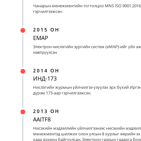
Чанарын менежментийн тогтолцоо MNS ISO 9001:2016
гэрчилгээжсэн.
2015 ОН
EMAP
Электрон нислэгийн зургийн систем (eMAP)-ийг үйл а
нэвтрүүлсэн
2014 ОН
ИНД-173
Нислэгийн журмын үйлчилгээ үзүүлэх эрх бүхий Иргэ
дүрэм 173-аар гэрчилгээжсэн.
2013 ОН
AAITF8
Нисэхийн мэдээллийн үйлчилгээнээс нисэхийн мэдээл
менежментэд шилжих олон улсын 8 хурлыг өөрийн эх
удаа зохион байгуулсан. Электрон газрын гадарга бо