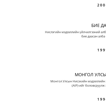
200
БИЕ Д
Нислэгийн мэдээллийн үйлчилгээний алб
бие даасан алба
199
МОНГОЛ УЛСЫ
Монгол Улсын Нисэхийн мэдээллийн 
(AIP)-ийг боловсруулж 
199