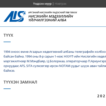
Үндсэн нүүр
|
Нэвтрэх
ИРГЭНИЙ НИСЭХИЙН ҮНДЭСНИЙ ТӨВ ТӨХХК
НИСЭХИЙН МЭДЭЭЛЛИЙН
ҮЙЛЧИЛГЭЭНИЙ АЛБА
ТҮҮХ
1994 оноос өмнө Агаарын хөдөлгөөний албаны телеграфийн холбооч
байсан байна. 1994 оны 8-р сарын 1-нээс НХУҮТ-ийн Нислэгийн хөдө
мэргэжилтнээр М.Мэндбаяр, Ц.Болормаа, операторчаар П.Ариунгэрэ
орнуудаас AFS, SITA сүлжээгээр ирсэн NОТАМ-уудыг шүүж аван тайл
байжээ.
ТҮҮХЭН ЗАМНАЛ
202