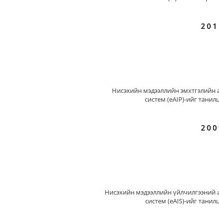
201
Нисэхийн мэдээллийн эмхтгэлийн 
систем (eAIP)-ийг танил
200
Нисэхийн мэдээллийн үйлчилгээний 
систем (eAIS)-ийг танил