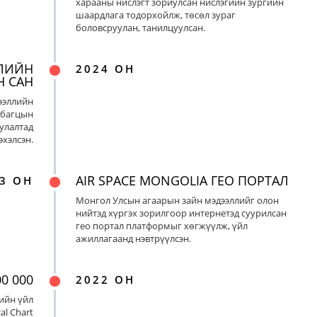
харааны нислэгт зориулсан нислэгийн зургийн
шаардлага тодорхойлж, төсөл зураг
боловсруулан, танилцуулсан.
ЛИЙН
2024 ОН
Н САН
ээллийн
 багцын
улалтад
хэлсэн.
AIR SPACE MONGOLIA ГЕО ПОРТАЛ
3 ОН
Монгол Улсын агаарын зайн мэдээллийг олон
нийтэд хүргэх зорилгоор интернетэд суурилсан
гео портал платформыг хөгжүүлж, үйл
ажиллагаанд нэвтрүүлсэн.
0 000
2022 ОН
ийн үйл
al Chart