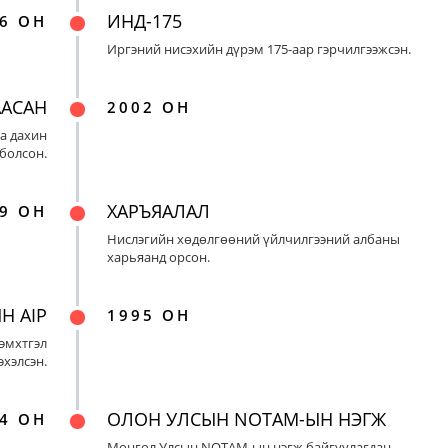
ИНД-175
6 ОН
Иргэний нисэхийн дүрэм 175-аар гэрчилгээжсэн.
ААСАН
2002 ОН
а дахин
 болсон.
ХАРЪЯАЛАЛ
9 ОН
Нислэгийн хөдөлгөөний үйлчилгээний албаны
харьяанд орсон.
Н AIP
1995 ОН
эмхтгэл
эхэлсэн.
ОЛОН УЛСЫН NOTAM-ЫН НЭГЖ
4 ОН
Монгол Улсын NOTAM-ын нэгж байгуулагдан,