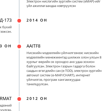
Электрон нислэгийн зургийн систем (eMAP)-ийг
үйл ажиллагаандаа нэвтрүүлсэн
Д-173
2014 ОН
х бүхий
ээжсэн.
AAITF8
3 ОН
Нисэхийн мэдээллийн үйлчилгээнээс нисэхийн
мэдээллийн менежментэд шилжих олон улсын 8
хурлыг өөрийн эх орондоо анх удаа зохион
байгуулсан. Электрон газрын гадарга болон
саадын өгөгдлийн сан (e-TOD), электрон зургийн
автомат систем (e-MAP/CHART), интернет
үйлчилгээ, програм хангамжуудаа
танилцуулсан.
ORMAT
2012 ОН
эдээний
үүлсэн.