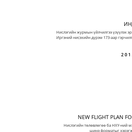
ИН
Нислэгийн журмын үйлчилгээ үзүүлэх эр
Иргэний нисэхийн дүрэм 173-аар гэрчилг
201
NEW FLIGHT PLAN F
Нислэгийн төлөвлөгөө ба НХҮ-ний м
шинэ форматыг хэрэгж