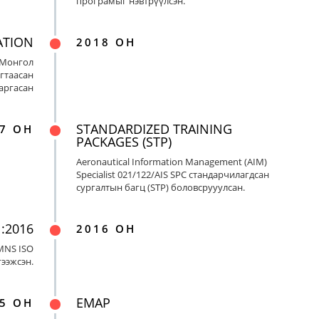
програмыг нэвтрүүлсэн.
ATION
2018 ОН
 Монгол
гтаасан
гаргасан
STANDARDIZED TRAINING
7 ОН
PACKAGES (STP)
Aeronautical Information Management (AIM)
Specialist 021/122/AIS SPC стандарчилагдсан
сургалтын багц (STP) боловсрууулсан.
:2016
2016 ОН
MNS ISO
гээжсэн.
EMAP
5 ОН