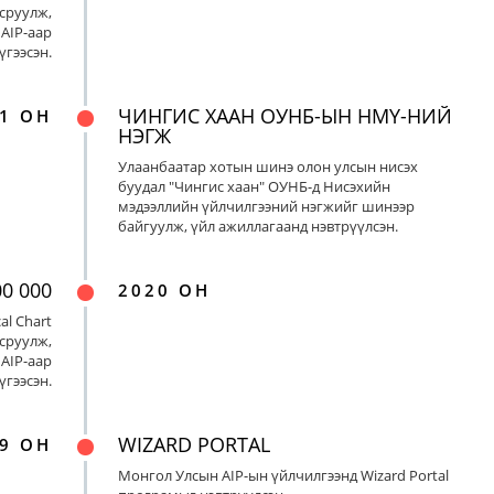
сруулж,
AIP-аар
үгээсэн.
ЧИНГИС ХААН ОУНБ-ЫН НМҮ-НИЙ
1 ОН
НЭГЖ
Улаанбаатар хотын шинэ олон улсын нисэх
буудал "Чингис хаан" ОУНБ-д Нисэхийн
мэдээллийн үйлчилгээний нэгжийг шинээр
байгуулж, үйл ажиллагаанд нэвтрүүлсэн.
00 000
2020 ОН
al Chart
сруулж,
AIP-аар
үгээсэн.
WIZARD PORTAL
9 ОН
Монгол Улсын AIP-ын үйлчилгээнд Wizard Portal