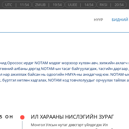
UTC
|
11:54
ZMUB
|
19:54
UUEE
|
14:54
RKSI
|
20:54
НҮҮР
БИДНИЙ
ид Оросоос ирдэг NОТАМ мэдээг морзоор хүлээн авч, ээлжийн ахлагч 
лгөөний албаны дэргэд NОТАМ-ын тасаг байгуулагдаж, тасгийн даргаар 
л нар ажиллаж байсан нь одоогийн НМҮА-ны анхдагчид юм. NOTAM-ын 
ж, бүртгэл хөтлөн хадгалах, NОТАМ код товчлолуудыг орчуулах тайлах
ИЛ ХАРААНЫ НИСЛЭГИЙН ЗУРАГ
5 ОН
Монгол Улсын нутаг дэвсгэрт үйлдэгдэх Ил