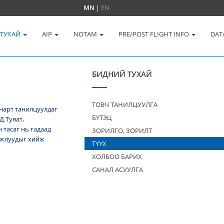
MN
|
EN
 ТУХАЙ
AIP
NOTAM
PRE/POST FLIGHT INFO
DAT
БИДНИЙ ТУХАЙ
ТОВЧ ТАНИЛЦУУЛГА
нарт танилцуулдаг
БҮТЭЦ
Д.Туяат,
тасаг нь гадаад
ЗОРИЛГО, ЗОРИЛТ
 ажлуудыг хийж
ТҮҮХ
ХОЛБОО БАРИХ
САНАЛ АСУУЛГА