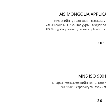
AIS MONGOLIA APPLIC
Нислэгийн гүйцэтгэлийн мэдээлэл,
Улсын eAIP, NOTAM, Цаг уурын мэдээг ба
AIS Mongolia ухаалаг утасны application 
201
MNS ISO 9001
Чанарын менежментийн тогтолцоо 
9001:2016 хэрэгжүүлж, гэрчил
201