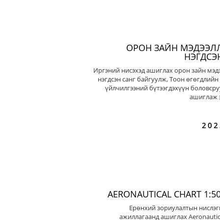
ОРОН ЗАЙН МЭДЭЭЛ
НЭГДСЭ
Иргэний нисэхэд ашиглах орон зайн мэд
нэгдсэн санг байгуулж, Тоон өгөгдлийн
үйлчилгээний бүтээгдэхүүн боловсру
ашиглаж э
202
AERONAUTICAL CHART 1:50
Ерөнхий зориулалтын нислэг
ажиллагаанд ашиглах Aeronautic