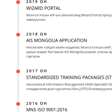
2019 ОН
WIZARD PORTAL
Монгол Улсын AIP-ын үйлчилгээнд Wizard Portal прог
нэвтрүүлсэн.
2018 ОН
AIS MONGOLIA APPLICATION
Нислэгийн гүйцэтгэлийн мэдээлэл, Монгол Улсын eAIP
уурын мэдээг багтаасан AIS Mongolia ухаалаг утасны ap
гаргасан
2017 ОН
STANDARDIZED TRAINING PACKAGES (ST
Aeronautical Information Management (AIM) Specialist 0
стандарчилагдсан сургалтын багц (STP) боловсрууулса
2016 ОН
MNS ISO 9001:2016