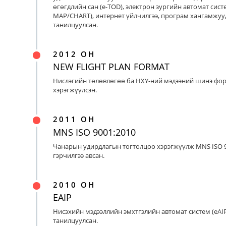
өгөгдлийн сан (e-TOD), электрон зургийн автомат систе
MAP/CHART), интернет үйлчилгээ, програм хангамжуу
танилцуулсан.
2012 ОН
NEW FLIGHT PLAN FORMAT
Нислэгийн төлөвлөгөө ба НХҮ-ний мэдээний шинэ фо
хэрэгжүүлсэн.
2011 ОН
MNS ISO 9001:2010
Чанарын удирдлагын тогтолцоо хэрэгжүүлж MNS ISO 9
гэрчилгээ авсан.
2010 ОН
EAIP
Нисэхийн мэдээллийн эмхтгэлийн автомат систем (eAIP
танилцуулсан.