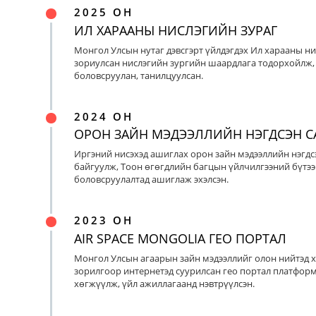
2025 ОН
ИЛ ХАРААНЫ НИСЛЭГИЙН ЗУРАГ
Монгол Улсын нутаг дэвсгэрт үйлдэгдэх Ил харааны ни
зориулсан нислэгийн зургийн шаардлага тодорхойлж, 
боловсруулан, танилцуулсан.
2024 ОН
ОРОН ЗАЙН МЭДЭЭЛЛИЙН НЭГДСЭН С
Иргэний нисэхэд ашиглах орон зайн мэдээллийн нэгдс
байгуулж, Тоон өгөгдлийн багцын үйлчилгээний бүтээ
боловсруулалтад ашиглаж эхэлсэн.
2023 ОН
AIR SPACE MONGOLIA ГЕО ПОРТАЛ
Монгол Улсын агаарын зайн мэдээллийг олон нийтэд х
зорилгоор интернетэд суурилсан гео портал платфор
хөгжүүлж, үйл ажиллагаанд нэвтрүүлсэн.