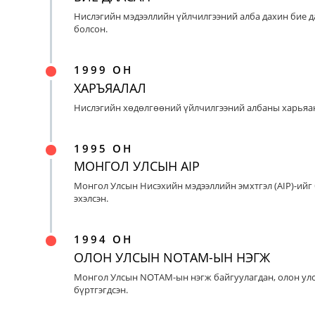
Нислэгийн мэдээллийн үйлчилгээний алба дахин бие д
болсон.
1999 ОН
ХАРЪЯАЛАЛ
Нислэгийн хөдөлгөөний үйлчилгээний албаны харьяан
1995 ОН
МОНГОЛ УЛСЫН AIP
Монгол Улсын Нисэхийн мэдээллийн эмхтгэл (AIP)-ийг
эхэлсэн.
1994 ОН
ОЛОН УЛСЫН NOTAM-ЫН НЭГЖ
Монгол Улсын NOTAM-ын нэгж байгуулагдан, олон ул
бүртгэгдсэн.