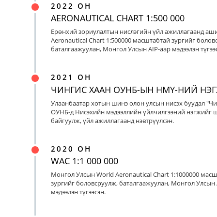
2022 ОН
AERONAUTICAL CHART 1:500 000
Ерөнхий зориулалтын нислэгийн үйл ажиллагаанд аш
Aeronautical Chart 1:500000 масштабтай зургийг болов
баталгаажуулан, Монгол Улсын AIP-аар мэдээлэн түгээс
2021 ОН
ЧИНГИС ХААН ОУНБ-ЫН НМҮ-НИЙ НЭ
Улаанбаатар хотын шинэ олон улсын нисэх буудал "Чи
ОУНБ-д Нисэхийн мэдээллийн үйлчилгээний нэгжийг 
байгуулж, үйл ажиллагаанд нэвтрүүлсэн.
2020 ОН
WAC 1:1 000 000
Монгол Улсын World Aeronautical Chart 1:1000000 мас
зургийг боловсруулж, баталгаажуулан, Монгол Улсын 
мэдээлэн түгээсэн.