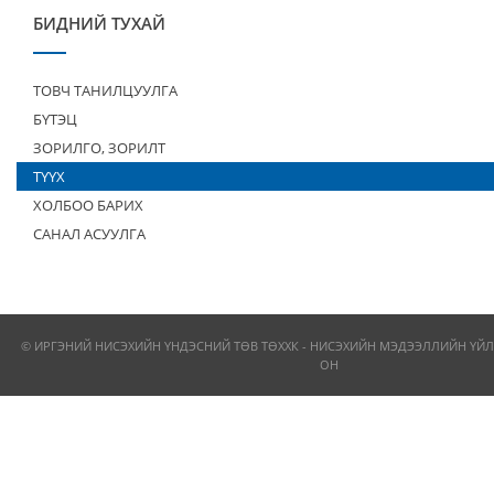
БИДНИЙ ТУХАЙ
ТОВЧ ТАНИЛЦУУЛГА
БҮТЭЦ
ЗОРИЛГО, ЗОРИЛТ
ТҮҮХ
ХОЛБОО БАРИХ
САНАЛ АСУУЛГА
© ИРГЭНИЙ НИСЭХИЙН ҮНДЭСНИЙ ТӨВ ТӨХХК - НИСЭХИЙН МЭДЭЭЛЛИЙН ҮЙЛ
ОН