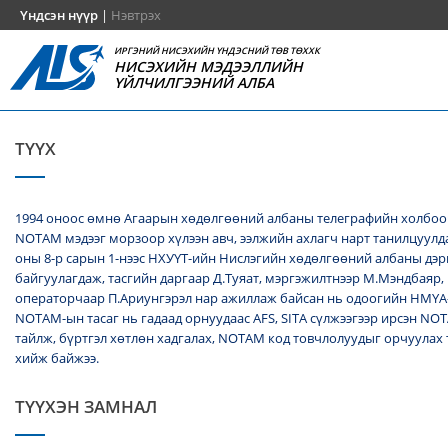
Үндсэн нүүр
|
Нэвтрэх
ИРГЭНИЙ НИСЭХИЙН ҮНДЭСНИЙ ТӨВ ТӨХХК
НИСЭХИЙН МЭДЭЭЛЛИЙН
ҮЙЛЧИЛГЭЭНИЙ АЛБА
ТҮҮХ
1994 оноос өмнө Агаарын хөдөлгөөний албаны телеграфийн холбоо
NОТАМ мэдээг морзоор хүлээн авч, ээлжийн ахлагч нарт танилцуулда
оны 8-р сарын 1-нээс НХУҮТ-ийн Нислэгийн хөдөлгөөний албаны дэ
байгуулагдаж, тасгийн даргаар Д.Туяат, мэргэжилтнээр М.Мэндбаяр,
операторчаар П.Ариунгэрэл нар ажиллаж байсан нь одоогийн НМҮА
NOTAM-ын тасаг нь гадаад орнуудаас AFS, SITA сүлжээгээр ирсэн N
тайлж, бүртгэл хөтлөн хадгалах, NОТАМ код товчлолуудыг орчуулах
хийж байжээ.
ТҮҮХЭН ЗАМНАЛ