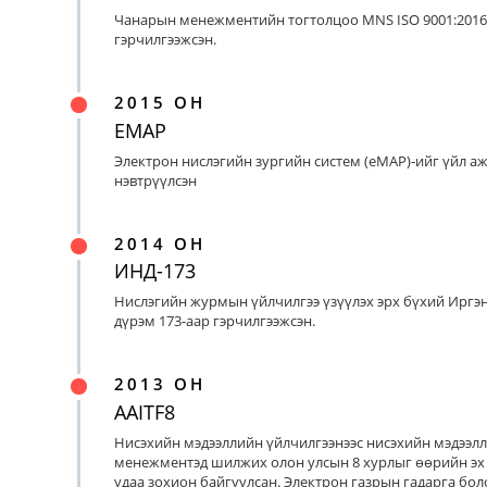
Чанарын менежментийн тогтолцоо MNS ISO 9001:2016
гэрчилгээжсэн.
2015 ОН
EMAP
Электрон нислэгийн зургийн систем (eMAP)-ийг үйл а
нэвтрүүлсэн
2014 ОН
ИНД-173
Нислэгийн журмын үйлчилгээ үзүүлэх эрх бүхий Иргэ
дүрэм 173-аар гэрчилгээжсэн.
2013 ОН
AAITF8
Нисэхийн мэдээллийн үйлчилгээнээс нисэхийн мэдээл
менежментэд шилжих олон улсын 8 хурлыг өөрийн эх
удаа зохион байгуулсан. Электрон газрын гадарга бо