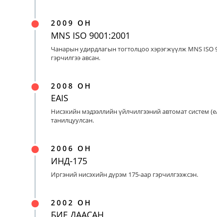
2009 ОН
MNS ISO 9001:2001
Чанарын удирдлагын тогтолцоо хэрэгжүүлж MNS ISO 9
гэрчилгээ авсан.
2008 ОН
EAIS
Нисэхийн мэдээллийн үйлчилгээний автомат систем (eA
танилцуулсан.
2006 ОН
ИНД-175
Иргэний нисэхийн дүрэм 175-аар гэрчилгээжсэн.
2002 ОН
БИЕ ДААСАН