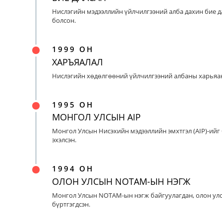
Нислэгийн мэдээллийн үйлчилгээний алба дахин бие д
болсон.
1999 ОН
ХАРЪЯАЛАЛ
Нислэгийн хөдөлгөөний үйлчилгээний албаны харьяан
1995 ОН
МОНГОЛ УЛСЫН AIP
Монгол Улсын Нисэхийн мэдээллийн эмхтгэл (AIP)-ийг
эхэлсэн.
1994 ОН
ОЛОН УЛСЫН NOTAM-ЫН НЭГЖ
Монгол Улсын NOTAM-ын нэгж байгуулагдан, олон ул
бүртгэгдсэн.