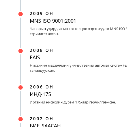
2009 ОН
MNS ISO 9001:2001
Чанарын удирдлагын тогтолцоо хэрэгжүүлж MNS ISO 9
гэрчилгээ авсан.
2008 ОН
EAIS
Нисэхийн мэдээллийн үйлчилгээний автомат систем (eA
танилцуулсан.
2006 ОН
ИНД-175
Иргэний нисэхийн дүрэм 175-аар гэрчилгээжсэн.
2002 ОН
БИЕ ДААСАН