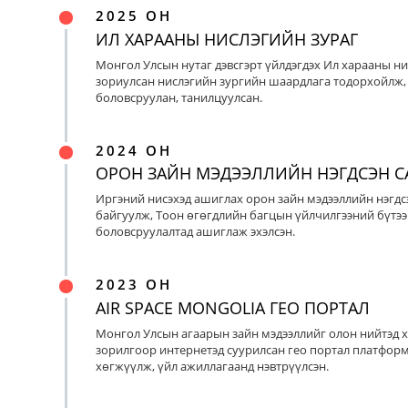
2025 ОН
ИЛ ХАРААНЫ НИСЛЭГИЙН ЗУРАГ
Монгол Улсын нутаг дэвсгэрт үйлдэгдэх Ил харааны ни
зориулсан нислэгийн зургийн шаардлага тодорхойлж, 
боловсруулан, танилцуулсан.
2024 ОН
ОРОН ЗАЙН МЭДЭЭЛЛИЙН НЭГДСЭН С
Иргэний нисэхэд ашиглах орон зайн мэдээллийн нэгдс
байгуулж, Тоон өгөгдлийн багцын үйлчилгээний бүтээ
боловсруулалтад ашиглаж эхэлсэн.
2023 ОН
AIR SPACE MONGOLIA ГЕО ПОРТАЛ
Монгол Улсын агаарын зайн мэдээллийг олон нийтэд х
зорилгоор интернетэд суурилсан гео портал платфор
хөгжүүлж, үйл ажиллагаанд нэвтрүүлсэн.