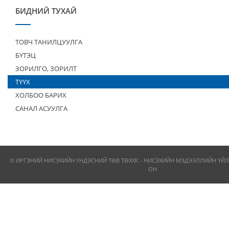
БИДНИЙ ТУХАЙ
ТОВЧ ТАНИЛЦУУЛГА
БҮТЭЦ
ЗОРИЛГО, ЗОРИЛТ
ТҮҮХ
ХОЛБОО БАРИХ
САНАЛ АСУУЛГА
© ИРГЭНИЙ НИСЭХИЙН ҮНДЭСНИЙ ТӨВ ТӨХХК - НИСЭХИЙН МЭДЭЭЛЛИЙН ҮЙЛ
ОН