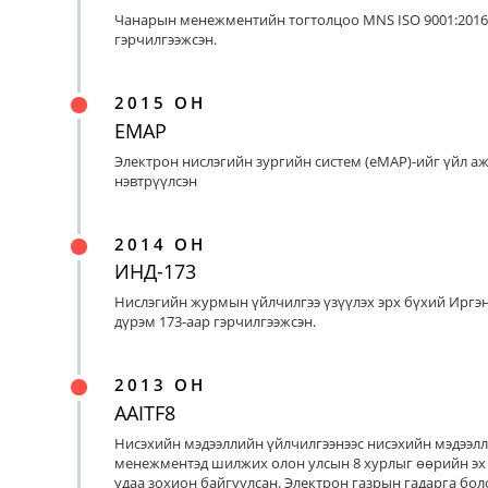
Чанарын менежментийн тогтолцоо MNS ISO 9001:2016
гэрчилгээжсэн.
2015 ОН
EMAP
Электрон нислэгийн зургийн систем (eMAP)-ийг үйл а
нэвтрүүлсэн
2014 ОН
ИНД-173
Нислэгийн журмын үйлчилгээ үзүүлэх эрх бүхий Иргэ
дүрэм 173-аар гэрчилгээжсэн.
2013 ОН
AAITF8
Нисэхийн мэдээллийн үйлчилгээнээс нисэхийн мэдээл
менежментэд шилжих олон улсын 8 хурлыг өөрийн эх
удаа зохион байгуулсан. Электрон газрын гадарга бо