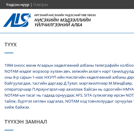
Үндсэн нүүр
|
Нэвтрэх
ИРГЭНИЙ НИСЭХИЙН ҮНДЭСНИЙ ТӨВ ТӨХХК
НИСЭХИЙН МЭДЭЭЛЛИЙН
ҮЙЛЧИЛГЭЭНИЙ АЛБА
ТҮҮХ
1994 оноос өмнө Агаарын хөдөлгөөний албаны телеграфийн холбоо
NОТАМ мэдээг морзоор хүлээн авч, ээлжийн ахлагч нарт танилцуулда
оны 8-р сарын 1-нээс НХУҮТ-ийн Нислэгийн хөдөлгөөний албаны дэ
байгуулагдаж, тасгийн даргаар Д.Туяат, мэргэжилтнээр М.Мэндбаяр,
операторчаар П.Ариунгэрэл нар ажиллаж байсан нь одоогийн НМҮА
NOTAM-ын тасаг нь гадаад орнуудаас AFS, SITA сүлжээгээр ирсэн N
тайлж, бүртгэл хөтлөн хадгалах, NОТАМ код товчлолуудыг орчуулах
хийж байжээ.
ТҮҮХЭН ЗАМНАЛ