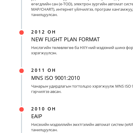
өгөгдлийн сан (e-TOD), электрон зургийн автомат систе
MAP/CHART), интернет үйлчилгээ, програм хангамжуу
танилцуулсан.
2012 ОН
NEW FLIGHT PLAN FORMAT
Нислэгийн төлөвлөгөө ба НХҮ-ний мэдээний шинэ фо
хэрэгжүүлсэн.
2011 ОН
MNS ISO 9001:2010
Чанарын удирдлагын тогтолцоо хэрэгжүүлж MNS ISO 9
гэрчилгээ авсан.
2010 ОН
EAIP
Нисэхийн мэдээллийн эмхтгэлийн автомат систем (eAIP
танилцуулсан.