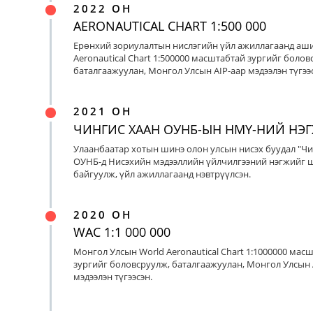
2022 ОН
AERONAUTICAL CHART 1:500 000
Ерөнхий зориулалтын нислэгийн үйл ажиллагаанд аш
Aeronautical Chart 1:500000 масштабтай зургийг болов
баталгаажуулан, Монгол Улсын AIP-аар мэдээлэн түгээс
2021 ОН
ЧИНГИС ХААН ОУНБ-ЫН НМҮ-НИЙ НЭ
Улаанбаатар хотын шинэ олон улсын нисэх буудал "Чи
ОУНБ-д Нисэхийн мэдээллийн үйлчилгээний нэгжийг 
байгуулж, үйл ажиллагаанд нэвтрүүлсэн.
2020 ОН
WAC 1:1 000 000
Монгол Улсын World Aeronautical Chart 1:1000000 мас
зургийг боловсруулж, баталгаажуулан, Монгол Улсын 
мэдээлэн түгээсэн.