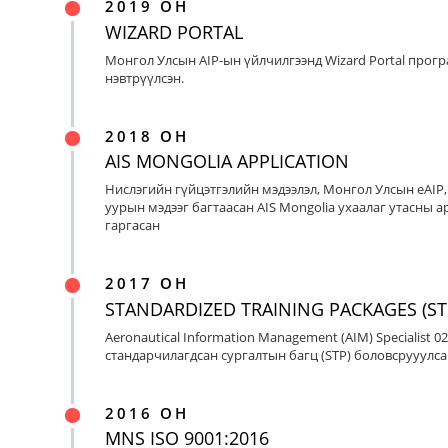
2019 ОН
WIZARD PORTAL
Монгол Улсын AIP-ын үйлчилгээнд Wizard Portal прог
нэвтрүүлсэн.
2018 ОН
AIS MONGOLIA APPLICATION
Нислэгийн гүйцэтгэлийн мэдээлэл, Монгол Улсын eAIP
уурын мэдээг багтаасан AIS Mongolia ухаалаг утасны ap
гаргасан
2017 ОН
STANDARDIZED TRAINING PACKAGES (ST
Aeronautical Information Management (AIM) Specialist 0
стандарчилагдсан сургалтын багц (STP) боловсрууулса
2016 ОН
MNS ISO 9001:2016