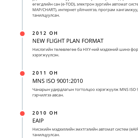
өгөгдлийн сан (e-TOD), электрон зургийн автомат систе
MAP/CHART), интернет үйлчилгээ, програм хангамжуу
танилцуулсан.
2012 ОН
NEW FLIGHT PLAN FORMAT
Нислэгийн төлөвлөгөө ба НХҮ-ний мэдээний шинэ фо
хэрэгжүүлсэн.
2011 ОН
MNS ISO 9001:2010
Чанарын удирдлагын тогтолцоо хэрэгжүүлж MNS ISO 9
гэрчилгээ авсан.
2010 ОН
EAIP
Нисэхийн мэдээллийн эмхтгэлийн автомат систем (eAIP
танилцуулсан.