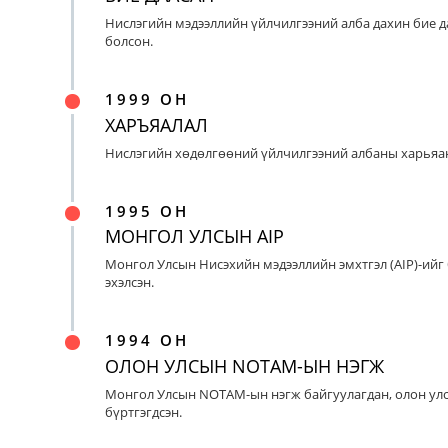
Нислэгийн мэдээллийн үйлчилгээний алба дахин бие д
болсон.
1999 ОН
ХАРЪЯАЛАЛ
Нислэгийн хөдөлгөөний үйлчилгээний албаны харьяан
1995 ОН
МОНГОЛ УЛСЫН AIP
Монгол Улсын Нисэхийн мэдээллийн эмхтгэл (AIP)-ийг
эхэлсэн.
1994 ОН
ОЛОН УЛСЫН NOTAM-ЫН НЭГЖ
Монгол Улсын NOTAM-ын нэгж байгуулагдан, олон ул
бүртгэгдсэн.