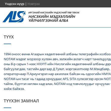
Үндсэн нүүр
|
Нэвтрэх
ИРГЭНИЙ НИСЭХИЙН ҮНДЭСНИЙ ТӨВ ТӨХХК
НИСЭХИЙН МЭДЭЭЛЛИЙН
ҮЙЛЧИЛГЭЭНИЙ АЛБА
ТҮҮХ
1994 оноос өмнө Агаарын хөдөлгөөний албаны телеграфийн холбоо
NОТАМ мэдээг морзоор хүлээн авч, ээлжийн ахлагч нарт танилцуулда
оны 8-р сарын 1-нээс НХУҮТ-ийн Нислэгийн хөдөлгөөний албаны дэ
байгуулагдаж, тасгийн даргаар Д.Туяат, мэргэжилтнээр М.Мэндбаяр,
операторчаар П.Ариунгэрэл нар ажиллаж байсан нь одоогийн НМҮА
NOTAM-ын тасаг нь гадаад орнуудаас AFS, SITA сүлжээгээр ирсэн N
тайлж, бүртгэл хөтлөн хадгалах, NОТАМ код товчлолуудыг орчуулах
хийж байжээ.
ТҮҮХЭН ЗАМНАЛ