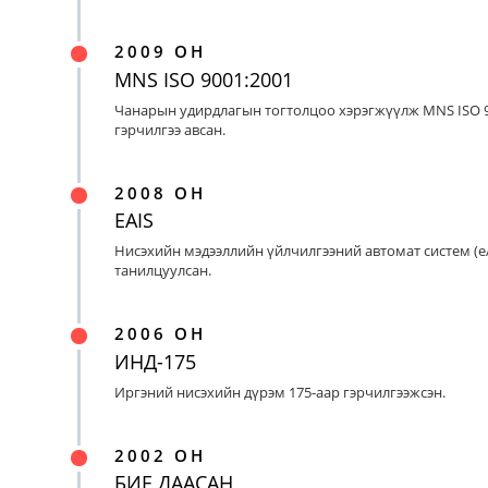
2009 ОН
MNS ISO 9001:2001
Чанарын удирдлагын тогтолцоо хэрэгжүүлж MNS ISO 9
гэрчилгээ авсан.
2008 ОН
EAIS
Нисэхийн мэдээллийн үйлчилгээний автомат систем (eA
танилцуулсан.
2006 ОН
ИНД-175
Иргэний нисэхийн дүрэм 175-аар гэрчилгээжсэн.
2002 ОН
БИЕ ДААСАН