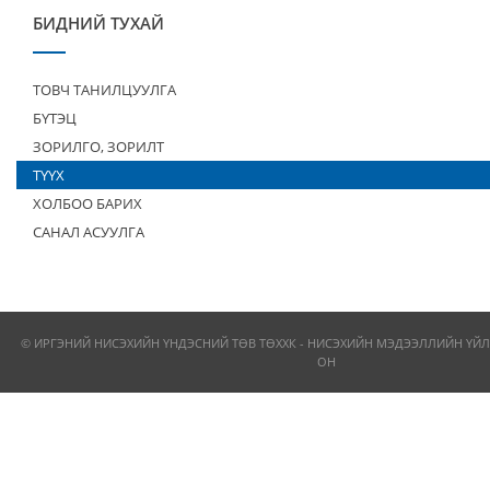
БИДНИЙ ТУХАЙ
ТОВЧ ТАНИЛЦУУЛГА
БҮТЭЦ
ЗОРИЛГО, ЗОРИЛТ
ТҮҮХ
ХОЛБОО БАРИХ
САНАЛ АСУУЛГА
© ИРГЭНИЙ НИСЭХИЙН ҮНДЭСНИЙ ТӨВ ТӨХХК - НИСЭХИЙН МЭДЭЭЛЛИЙН ҮЙЛ
ОН