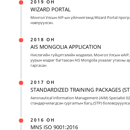
2019 ОН
WIZARD PORTAL
Монгол Улсын AIP-ын үйлчилгээнд Wizard Portal прог
нэвтрүүлсэн.
2018 ОН
AIS MONGOLIA APPLICATION
Нислэгийн гүйцэтгэлийн мэдээлэл, Монгол Улсын eAIP
уурын мэдээг багтаасан AIS Mongolia ухаалаг утасны ap
гаргасан
2017 ОН
STANDARDIZED TRAINING PACKAGES (ST
Aeronautical Information Management (AIM) Specialist 0
стандарчилагдсан сургалтын багц (STP) боловсрууулса
2016 ОН
MNS ISO 9001:2016