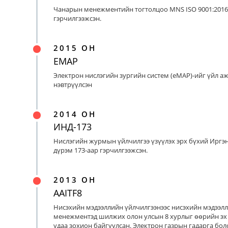
Чанарын менежментийн тогтолцоо MNS ISO 9001:2016
гэрчилгээжсэн.
2015 ОН
EMAP
Электрон нислэгийн зургийн систем (eMAP)-ийг үйл а
нэвтрүүлсэн
2014 ОН
ИНД-173
Нислэгийн журмын үйлчилгээ үзүүлэх эрх бүхий Иргэ
дүрэм 173-аар гэрчилгээжсэн.
2013 ОН
AAITF8
Нисэхийн мэдээллийн үйлчилгээнээс нисэхийн мэдээл
менежментэд шилжих олон улсын 8 хурлыг өөрийн эх
удаа зохион байгуулсан. Электрон газрын гадарга бо