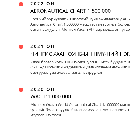
2022 ОН
AERONAUTICAL CHART 1:500 000
Ерөнхий зориулалтын нислэгийн үйл ажиллагаанд аш
Aeronautical Chart 1:500000 масштабтай зургийг болов
баталгаажуулан, Монгол Улсын AIP-аар мэдээлэн түгээс
2021 ОН
ЧИНГИС ХААН ОУНБ-ЫН НМҮ-НИЙ НЭ
Улаанбаатар хотын шинэ олон улсын нисэх буудал "Чи
ОУНБ-д Нисэхийн мэдээллийн үйлчилгээний нэгжийг 
байгуулж, үйл ажиллагаанд нэвтрүүлсэн.
2020 ОН
WAC 1:1 000 000
Монгол Улсын World Aeronautical Chart 1:1000000 мас
зургийг боловсруулж, баталгаажуулан, Монгол Улсын 
мэдээлэн түгээсэн.