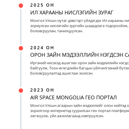
2025 ОН
ИЛ ХАРААНЫ НИСЛЭГИЙН ЗУРАГ
Монгол Улсын нутаг дэвсгэрт үйлдэгдэх Ил харааны ни
зориулсан нислэгийн зургийн шаардлага тодорхойлж, 
боловсруулан, танилцуулсан.
2024 ОН
ОРОН ЗАЙН МЭДЭЭЛЛИЙН НЭГДСЭН С
Иргэний нисэхэд ашиглах орон зайн мэдээллийн нэгдс
байгуулж, Тоон өгөгдлийн багцын үйлчилгээний бүтээ
боловсруулалтад ашиглаж эхэлсэн.
2023 ОН
AIR SPACE MONGOLIA ГЕО ПОРТАЛ
Монгол Улсын агаарын зайн мэдээллийг олон нийтэд х
зорилгоор интернетэд суурилсан гео портал платфор
хөгжүүлж, үйл ажиллагаанд нэвтрүүлсэн.