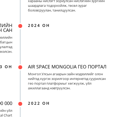
харааны нислэгт зориулсан нислэгийн зургийн
шаардлага тодорхойлж, төсөл зураг
боловсруулан, танилцуулсан.
ЛИЙН
2024 ОН
Н САН
ээллийн
 багцын
улалтад
хэлсэн.
AIR SPACE MONGOLIA ГЕО ПОРТАЛ
3 ОН
Монгол Улсын агаарын зайн мэдээллийг олон
нийтэд хүргэх зорилгоор интернетэд суурилсан
гео портал платформыг хөгжүүлж, үйл
ажиллагаанд нэвтрүүлсэн.
0 000
2022 ОН
ийн үйл
al Chart