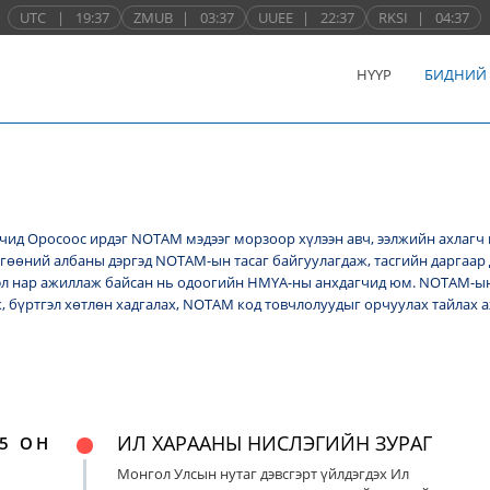
UTC
|
19:37
ZMUB
|
03:37
UUEE
|
22:37
RKSI
|
04:37
НҮҮР
БИДНИЙ
ид Оросоос ирдэг NОТАМ мэдээг морзоор хүлээн авч, ээлжийн ахлагч 
лгөөний албаны дэргэд NОТАМ-ын тасаг байгуулагдаж, тасгийн даргаар 
л нар ажиллаж байсан нь одоогийн НМҮА-ны анхдагчид юм. NOTAM-ын 
ж, бүртгэл хөтлөн хадгалах, NОТАМ код товчлолуудыг орчуулах тайлах
ИЛ ХАРААНЫ НИСЛЭГИЙН ЗУРАГ
5 ОН
Монгол Улсын нутаг дэвсгэрт үйлдэгдэх Ил