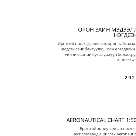
ОРОН ЗАЙН МЭДЭЭЛ
НЭГДСЭ
Иргэний нисэхэд ашиглах орон зайн мэд
нэгдсэн санг байгуулж, Тоон өгөгдлийн
үйлчилгээний бүтээгдэхүүн боловсру
ашиглаж э
202
AERONAUTICAL CHART 1:50
Ерөнхий зориулалтын нислэг
ажиллагаанд ашиглах Aeronautic