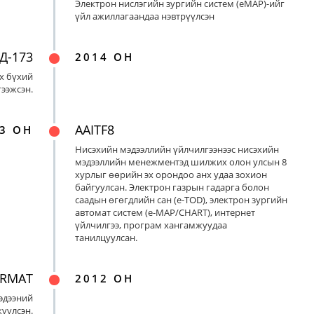
Электрон нислэгийн зургийн систем (eMAP)-ийг
үйл ажиллагаандаа нэвтрүүлсэн
Д-173
2014 ОН
х бүхий
ээжсэн.
AAITF8
3 ОН
Нисэхийн мэдээллийн үйлчилгээнээс нисэхийн
мэдээллийн менежментэд шилжих олон улсын 8
хурлыг өөрийн эх орондоо анх удаа зохион
байгуулсан. Электрон газрын гадарга болон
саадын өгөгдлийн сан (e-TOD), электрон зургийн
автомат систем (e-MAP/CHART), интернет
үйлчилгээ, програм хангамжуудаа
танилцуулсан.
ORMAT
2012 ОН
эдээний
үүлсэн.