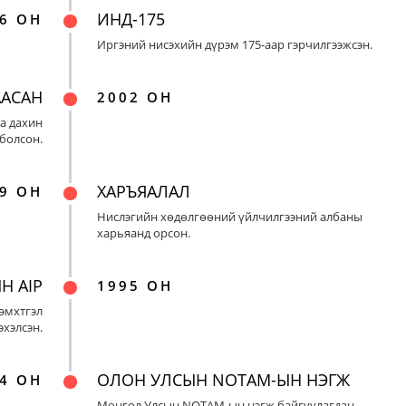
ИНД-175
6 ОН
Иргэний нисэхийн дүрэм 175-аар гэрчилгээжсэн.
ААСАН
2002 ОН
а дахин
 болсон.
ХАРЪЯАЛАЛ
9 ОН
Нислэгийн хөдөлгөөний үйлчилгээний албаны
харьяанд орсон.
Н AIP
1995 ОН
эмхтгэл
эхэлсэн.
ОЛОН УЛСЫН NOTAM-ЫН НЭГЖ
4 ОН
Монгол Улсын NOTAM-ын нэгж байгуулагдан,