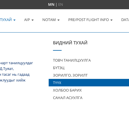
MN
|
EN
 ТУХАЙ
AIP
NOTAM
PRE/POST FLIGHT INFO
DAT
БИДНИЙ ТУХАЙ
ТОВЧ ТАНИЛЦУУЛГА
нарт танилцуулдаг
БҮТЭЦ
Д.Туяат,
тасаг нь гадаад
ЗОРИЛГО, ЗОРИЛТ
 ажлуудыг хийж
ТҮҮХ
ХОЛБОО БАРИХ
САНАЛ АСУУЛГА