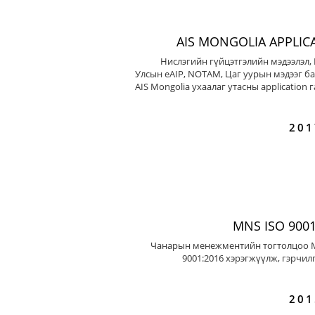
AIS MONGOLIA APPLIC
Нислэгийн гүйцэтгэлийн мэдээлэл,
Улсын eAIP, NOTAM, Цаг уурын мэдээг ба
AIS Mongolia ухаалаг утасны application 
201
MNS ISO 9001
Чанарын менежментийн тогтолцоо 
9001:2016 хэрэгжүүлж, гэрчил
201