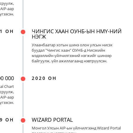
сруулж,
AIP-аар
үгээсэн.
ЧИНГИС ХААН ОУНБ-ЫН НМҮ-НИЙ
1 ОН
НЭГЖ
Улаанбаатар хотын шинэ олон улсын нисэх
буудал "Чингис хаан" ОУНБ-д Нисэхийн
мэдээллийн үйлчилгээний нэгжийг шинээр
байгуулж, үйл ажиллагаанд нэвтрүүлсэн.
00 000
2020 ОН
al Chart
сруулж,
AIP-аар
үгээсэн.
WIZARD PORTAL
9 ОН
Монгол Улсын AIP-ын үйлчилгээнд Wizard Portal