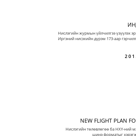
ИН
Нислэгийн журмын үйлчилгээ үзүүлэх эр
Иргэний нисэхийн дүрэм 173-аар гэрчилг
201
NEW FLIGHT PLAN F
Нислэгийн төлөвлөгөө ба НХҮ-ний м
шинэ форматыг хэрэгж