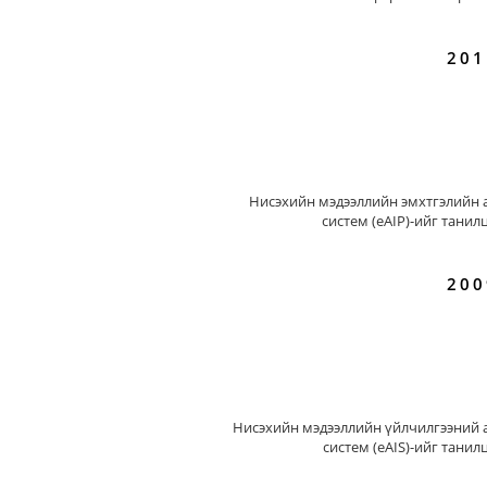
201
Нисэхийн мэдээллийн эмхтгэлийн 
систем (eAIP)-ийг танил
200
Нисэхийн мэдээллийн үйлчилгээний 
систем (eAIS)-ийг танил