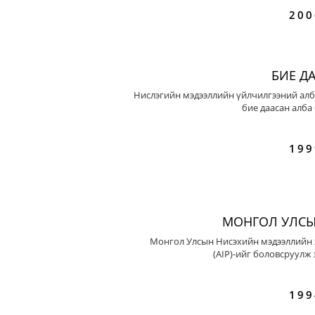
200
БИЕ Д
Нислэгийн мэдээллийн үйлчилгээний алб
бие даасан алба
199
МОНГОЛ УЛСЫ
Монгол Улсын Нисэхийн мэдээллийн 
(AIP)-ийг боловсруулж 
199