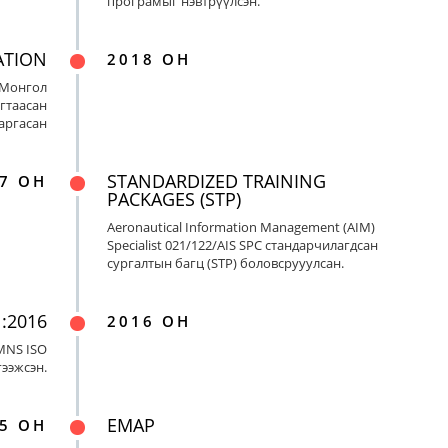
програмыг нэвтрүүлсэн.
ATION
2018 ОН
 Монгол
гтаасан
гаргасан
STANDARDIZED TRAINING
7 ОН
PACKAGES (STP)
Aeronautical Information Management (AIM)
Specialist 021/122/AIS SPC стандарчилагдсан
сургалтын багц (STP) боловсрууулсан.
:2016
2016 ОН
MNS ISO
гээжсэн.
EMAP
5 ОН