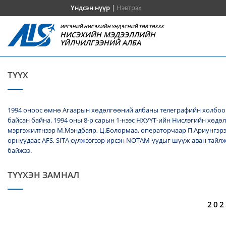
Үндсэн нүүр
|
Нэвтрэх
ИРГЭНИЙ НИСЭХИЙН ҮНДЭСНИЙ ТӨВ ТӨХХК
НИСЭХИЙН МЭДЭЭЛЛИЙН
ҮЙЛЧИЛГЭЭНИЙ АЛБА
ТҮҮХ
1994 оноос өмнө Агаарын хөдөлгөөний албаны телеграфийн холбооч
байсан байна. 1994 оны 8-р сарын 1-нээс НХУҮТ-ийн Нислэгийн хөдө
мэргэжилтнээр М.Мэндбаяр, Ц.Болормаа, операторчаар П.Ариунгэрэ
орнуудаас AFS, SITA сүлжээгээр ирсэн NОТАМ-уудыг шүүж аван тайл
байжээ.
ТҮҮХЭН ЗАМНАЛ
202