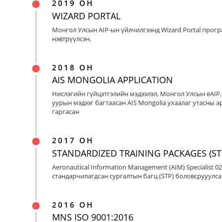
2019 ОН
WIZARD PORTAL
Монгол Улсын AIP-ын үйлчилгээнд Wizard Portal прог
нэвтрүүлсэн.
2018 ОН
AIS MONGOLIA APPLICATION
Нислэгийн гүйцэтгэлийн мэдээлэл, Монгол Улсын eAIP
уурын мэдээг багтаасан AIS Mongolia ухаалаг утасны ap
гаргасан
2017 ОН
STANDARDIZED TRAINING PACKAGES (ST
Aeronautical Information Management (AIM) Specialist 0
стандарчилагдсан сургалтын багц (STP) боловсрууулса
2016 ОН
MNS ISO 9001:2016