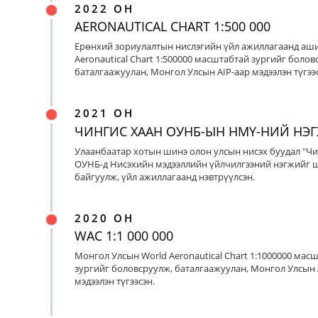
2022 ОН
AERONAUTICAL CHART 1:500 000
Ерөнхий зориулалтын нислэгийн үйл ажиллагаанд аш
Aeronautical Chart 1:500000 масштабтай зургийг болов
баталгаажуулан, Монгол Улсын AIP-аар мэдээлэн түгээс
2021 ОН
ЧИНГИС ХААН ОУНБ-ЫН НМҮ-НИЙ НЭ
Улаанбаатар хотын шинэ олон улсын нисэх буудал "Чи
ОУНБ-д Нисэхийн мэдээллийн үйлчилгээний нэгжийг 
байгуулж, үйл ажиллагаанд нэвтрүүлсэн.
2020 ОН
WAC 1:1 000 000
Монгол Улсын World Aeronautical Chart 1:1000000 мас
зургийг боловсруулж, баталгаажуулан, Монгол Улсын 
мэдээлэн түгээсэн.