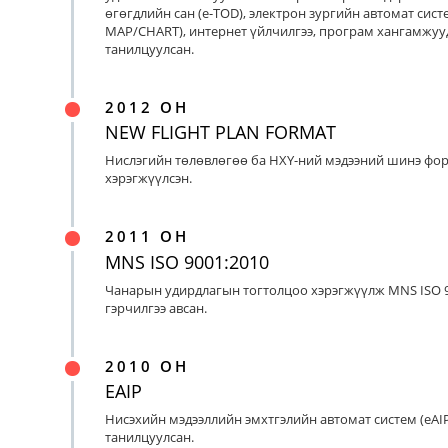
өгөгдлийн сан (e-TOD), электрон зургийн автомат систе
MAP/CHART), интернет үйлчилгээ, програм хангамжуу
танилцуулсан.
2012 ОН
NEW FLIGHT PLAN FORMAT
Нислэгийн төлөвлөгөө ба НХҮ-ний мэдээний шинэ фо
хэрэгжүүлсэн.
2011 ОН
MNS ISO 9001:2010
Чанарын удирдлагын тогтолцоо хэрэгжүүлж MNS ISO 9
гэрчилгээ авсан.
2010 ОН
EAIP
Нисэхийн мэдээллийн эмхтгэлийн автомат систем (eAIP
танилцуулсан.