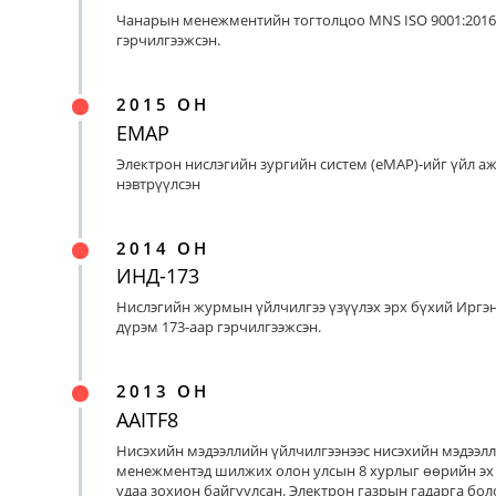
Чанарын менежментийн тогтолцоо MNS ISO 9001:2016
гэрчилгээжсэн.
2015 ОН
EMAP
Электрон нислэгийн зургийн систем (eMAP)-ийг үйл а
нэвтрүүлсэн
2014 ОН
ИНД-173
Нислэгийн журмын үйлчилгээ үзүүлэх эрх бүхий Иргэ
дүрэм 173-аар гэрчилгээжсэн.
2013 ОН
AAITF8
Нисэхийн мэдээллийн үйлчилгээнээс нисэхийн мэдээл
менежментэд шилжих олон улсын 8 хурлыг өөрийн эх
удаа зохион байгуулсан. Электрон газрын гадарга бо