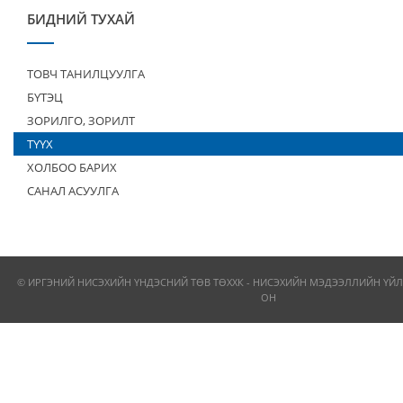
БИДНИЙ ТУХАЙ
ТОВЧ ТАНИЛЦУУЛГА
БҮТЭЦ
ЗОРИЛГО, ЗОРИЛТ
ТҮҮХ
ХОЛБОО БАРИХ
САНАЛ АСУУЛГА
© ИРГЭНИЙ НИСЭХИЙН ҮНДЭСНИЙ ТӨВ ТӨХХК - НИСЭХИЙН МЭДЭЭЛЛИЙН ҮЙЛ
ОН