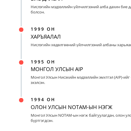
Нислэгийн мэдээллийн үйлчилгээний алба дахин бие д
болсон.
1999 ОН
ХАРЪЯАЛАЛ
Нислэгийн хөдөлгөөний үйлчилгээний албаны харьяан
1995 ОН
МОНГОЛ УЛСЫН AIP
Монгол Улсын Нисэхийн мэдээллийн эмхтгэл (AIP)-ийг
эхэлсэн.
1994 ОН
ОЛОН УЛСЫН NOTAM-ЫН НЭГЖ
Монгол Улсын NOTAM-ын нэгж байгуулагдан, олон ул
бүртгэгдсэн.