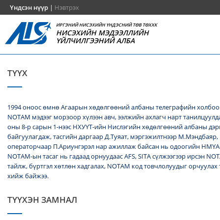
Үндсэн нүүр
|
Нэвтрэх
ИРГЭНИЙ НИСЭХИЙН ҮНДЭСНИЙ ТӨВ ТӨХХК
НИСЭХИЙН МЭДЭЭЛЛИЙН
ҮЙЛЧИЛГЭЭНИЙ АЛБА
ТҮҮХ
1994 оноос өмнө Агаарын хөдөлгөөний албаны телеграфийн холбоо
NОТАМ мэдээг морзоор хүлээн авч, ээлжийн ахлагч нарт танилцуулда
оны 8-р сарын 1-нээс НХУҮТ-ийн Нислэгийн хөдөлгөөний албаны дэ
байгуулагдаж, тасгийн даргаар Д.Туяат, мэргэжилтнээр М.Мэндбаяр,
операторчаар П.Ариунгэрэл нар ажиллаж байсан нь одоогийн НМҮА
NOTAM-ын тасаг нь гадаад орнуудаас AFS, SITA сүлжээгээр ирсэн N
тайлж, бүртгэл хөтлөн хадгалах, NОТАМ код товчлолуудыг орчуулах
хийж байжээ.
ТҮҮХЭН ЗАМНАЛ