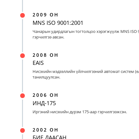
2009 ОН
MNS ISO 9001:2001
Чанарын удирдлагын тогтолцоо хэрэгжүүлж MNS ISO 9
гэрчилгээ авсан.
2008 ОН
EAIS
Нисэхийн мэдээллийн үйлчилгээний автомат систем (eA
танилцуулсан.
2006 ОН
ИНД-175
Иргэний нисэхийн дүрэм 175-аар гэрчилгээжсэн.
2002 ОН
БИЕ ДААСАН