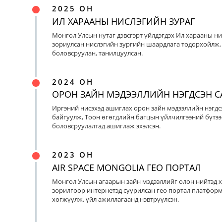
2025 ОН
ИЛ ХАРААНЫ НИСЛЭГИЙН ЗУРАГ
Монгол Улсын нутаг дэвсгэрт үйлдэгдэх Ил харааны ни
зориулсан нислэгийн зургийн шаардлага тодорхойлж, 
боловсруулан, танилцуулсан.
2024 ОН
ОРОН ЗАЙН МЭДЭЭЛЛИЙН НЭГДСЭН С
Иргэний нисэхэд ашиглах орон зайн мэдээллийн нэгдс
байгуулж, Тоон өгөгдлийн багцын үйлчилгээний бүтээ
боловсруулалтад ашиглаж эхэлсэн.
2023 ОН
AIR SPACE MONGOLIA ГЕО ПОРТАЛ
Монгол Улсын агаарын зайн мэдээллийг олон нийтэд х
зорилгоор интернетэд суурилсан гео портал платфор
хөгжүүлж, үйл ажиллагаанд нэвтрүүлсэн.