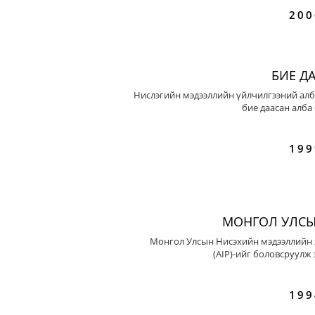
200
БИЕ Д
Нислэгийн мэдээллийн үйлчилгээний алб
бие даасан алба
199
МОНГОЛ УЛСЫ
Монгол Улсын Нисэхийн мэдээллийн 
(AIP)-ийг боловсруулж 
199