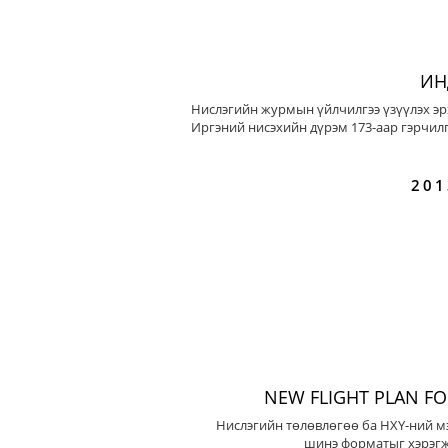
ИН
Нислэгийн журмын үйлчилгээ үзүүлэх эр
Иргэний нисэхийн дүрэм 173-аар гэрчилг
201
NEW FLIGHT PLAN F
Нислэгийн төлөвлөгөө ба НХҮ-ний м
шинэ форматыг хэрэгж