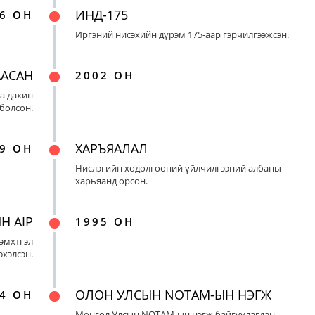
ИНД-175
6 ОН
Иргэний нисэхийн дүрэм 175-аар гэрчилгээжсэн.
ААСАН
2002 ОН
а дахин
 болсон.
ХАРЪЯАЛАЛ
9 ОН
Нислэгийн хөдөлгөөний үйлчилгээний албаны
харьяанд орсон.
Н AIP
1995 ОН
эмхтгэл
эхэлсэн.
ОЛОН УЛСЫН NOTAM-ЫН НЭГЖ
4 ОН
Монгол Улсын NOTAM-ын нэгж байгуулагдан,