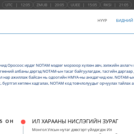
UTC
|
12:05
ZMUB
|
20:05
UUEE
|
15:05
RKSI
|
21:05
НҮҮР
БИДНИЙ
ид Оросоос ирдэг NОТАМ мэдээг морзоор хүлээн авч, ээлжийн ахлагч 
лгөөний албаны дэргэд NОТАМ-ын тасаг байгуулагдаж, тасгийн даргаар 
л нар ажиллаж байсан нь одоогийн НМҮА-ны анхдагчид юм. NOTAM-ын 
ж, бүртгэл хөтлөн хадгалах, NОТАМ код товчлолуудыг орчуулах тайлах
ИЛ ХАРААНЫ НИСЛЭГИЙН ЗУРАГ
5 ОН
Монгол Улсын нутаг дэвсгэрт үйлдэгдэх Ил