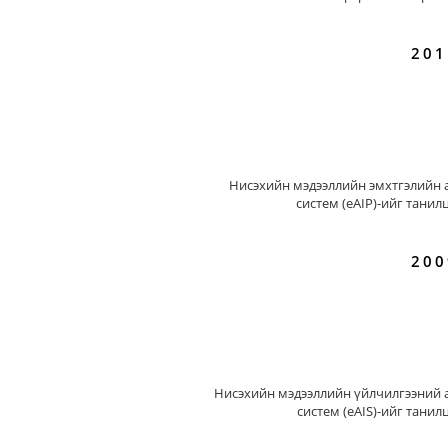
201
Нисэхийн мэдээллийн эмхтгэлийн 
систем (eAIP)-ийг танил
200
Нисэхийн мэдээллийн үйлчилгээний 
систем (eAIS)-ийг танил