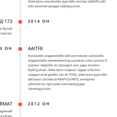
Электрон нислэгийн зургийн систем (eMAP)-ийг
үйл ажиллагаандаа нэвтрүүлсэн
Д-173
2014 ОН
х бүхий
ээжсэн.
AAITF8
3 ОН
Нисэхийн мэдээллийн үйлчилгээнээс нисэхийн
мэдээллийн менежментэд шилжих олон улсын 8
хурлыг өөрийн эх орондоо анх удаа зохион
байгуулсан. Электрон газрын гадарга болон
саадын өгөгдлийн сан (e-TOD), электрон зургийн
автомат систем (e-MAP/CHART), интернет
үйлчилгээ, програм хангамжуудаа
танилцуулсан.
ORMAT
2012 ОН
эдээний
үүлсэн.