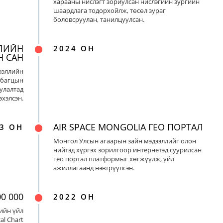
харааны нислэгт зориулсан нислэгийн зургийн
шаардлага тодорхойлж, төсөл зураг
боловсруулан, танилцуулсан.
ЛИЙН
2024 ОН
Н САН
ээллийн
 багцын
улалтад
хэлсэн.
AIR SPACE MONGOLIA ГЕО ПОРТАЛ
3 ОН
Монгол Улсын агаарын зайн мэдээллийг олон
нийтэд хүргэх зорилгоор интернетэд суурилсан
гео портал платформыг хөгжүүлж, үйл
ажиллагаанд нэвтрүүлсэн.
0 000
2022 ОН
ийн үйл
al Chart