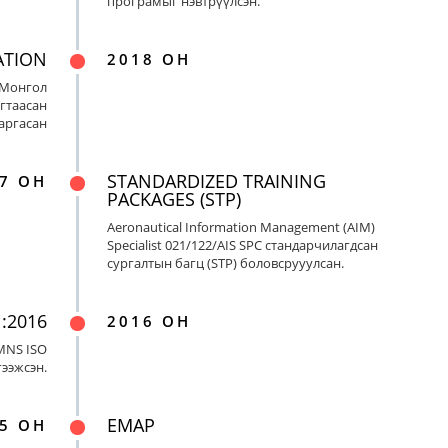
програмыг нэвтрүүлсэн.
ATION
2018 ОН
 Монгол
гтаасан
гаргасан
STANDARDIZED TRAINING
7 ОН
PACKAGES (STP)
Aeronautical Information Management (AIM)
Specialist 021/122/AIS SPC стандарчилагдсан
сургалтын багц (STP) боловсрууулсан.
:2016
2016 ОН
MNS ISO
гээжсэн.
EMAP
5 ОН