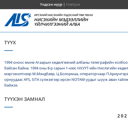
Үндсэн нүүр
|
Нэвтрэх
ИРГЭНИЙ НИСЭХИЙН ҮНДЭСНИЙ ТӨВ ТӨХХК
НИСЭХИЙН МЭДЭЭЛЛИЙН
ҮЙЛЧИЛГЭЭНИЙ АЛБА
ТҮҮХ
1994 оноос өмнө Агаарын хөдөлгөөний албаны телеграфийн холбооч
байсан байна. 1994 оны 8-р сарын 1-нээс НХУҮТ-ийн Нислэгийн хөдө
мэргэжилтнээр М.Мэндбаяр, Ц.Болормаа, операторчаар П.Ариунгэрэ
орнуудаас AFS, SITA сүлжээгээр ирсэн NОТАМ-уудыг шүүж аван тайл
байжээ.
ТҮҮХЭН ЗАМНАЛ
202