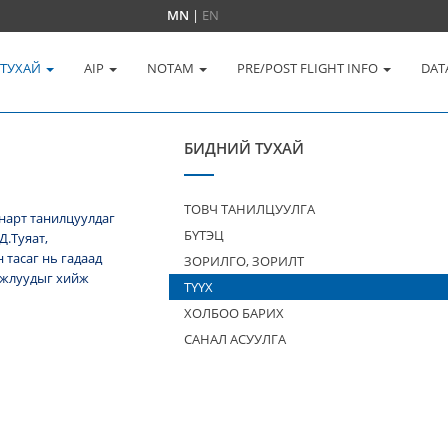
MN
|
EN
 ТУХАЙ
AIP
NOTAM
PRE/POST FLIGHT INFO
DAT
БИДНИЙ ТУХАЙ
ТОВЧ ТАНИЛЦУУЛГА
нарт танилцуулдаг
БҮТЭЦ
Д.Туяат,
тасаг нь гадаад
ЗОРИЛГО, ЗОРИЛТ
 ажлуудыг хийж
ТҮҮХ
ХОЛБОО БАРИХ
САНАЛ АСУУЛГА