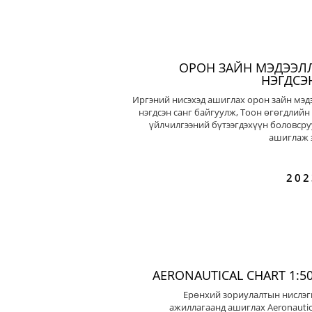
ОРОН ЗАЙН МЭДЭЭЛ
НЭГДСЭ
Иргэний нисэхэд ашиглах орон зайн мэд
нэгдсэн санг байгуулж, Тоон өгөгдлийн
үйлчилгээний бүтээгдэхүүн боловсру
ашиглаж э
202
AERONAUTICAL CHART 1:50
Ерөнхий зориулалтын нислэг
ажиллагаанд ашиглах Aeronautic