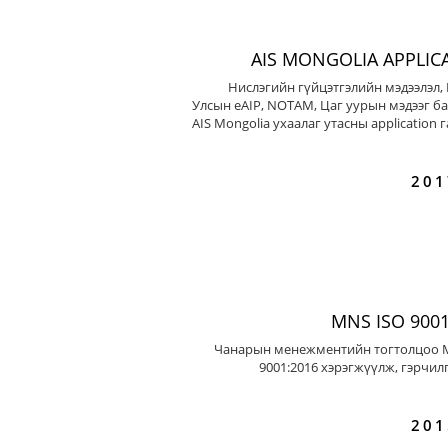
AIS MONGOLIA APPLIC
Нислэгийн гүйцэтгэлийн мэдээлэл,
Улсын eAIP, NOTAM, Цаг уурын мэдээг ба
AIS Mongolia ухаалаг утасны application 
201
MNS ISO 9001
Чанарын менежментийн тогтолцоо 
9001:2016 хэрэгжүүлж, гэрчил
201