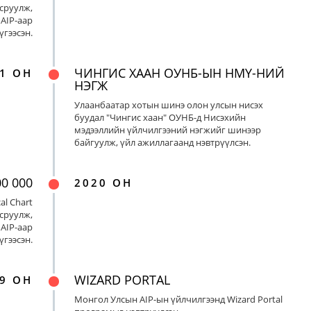
сруулж,
AIP-аар
үгээсэн.
ЧИНГИС ХААН ОУНБ-ЫН НМҮ-НИЙ
1 ОН
НЭГЖ
Улаанбаатар хотын шинэ олон улсын нисэх
буудал "Чингис хаан" ОУНБ-д Нисэхийн
мэдээллийн үйлчилгээний нэгжийг шинээр
байгуулж, үйл ажиллагаанд нэвтрүүлсэн.
00 000
2020 ОН
al Chart
сруулж,
AIP-аар
үгээсэн.
WIZARD PORTAL
9 ОН
Монгол Улсын AIP-ын үйлчилгээнд Wizard Portal