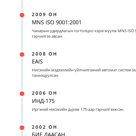
2009 ОН
MNS ISO 9001:2001
Чанарын удирдлагын тогтолцоо хэрэгжүүлж MNS ISO 9
гэрчилгээ авсан.
2008 ОН
EAIS
Нисэхийн мэдээллийн үйлчилгээний автомат систем (eA
танилцуулсан.
2006 ОН
ИНД-175
Иргэний нисэхийн дүрэм 175-аар гэрчилгээжсэн.
2002 ОН
БИЕ ДААСАН