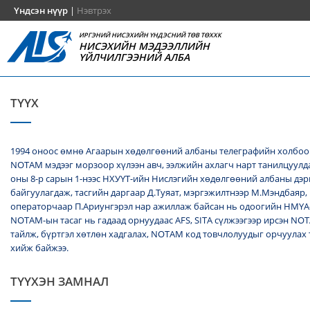
Үндсэн нүүр
|
Нэвтрэх
ИРГЭНИЙ НИСЭХИЙН ҮНДЭСНИЙ ТӨВ ТӨХХК
НИСЭХИЙН МЭДЭЭЛЛИЙН
ҮЙЛЧИЛГЭЭНИЙ АЛБА
ТҮҮХ
1994 оноос өмнө Агаарын хөдөлгөөний албаны телеграфийн холбоо
NОТАМ мэдээг морзоор хүлээн авч, ээлжийн ахлагч нарт танилцуулда
оны 8-р сарын 1-нээс НХУҮТ-ийн Нислэгийн хөдөлгөөний албаны дэ
байгуулагдаж, тасгийн даргаар Д.Туяат, мэргэжилтнээр М.Мэндбаяр,
операторчаар П.Ариунгэрэл нар ажиллаж байсан нь одоогийн НМҮА
NOTAM-ын тасаг нь гадаад орнуудаас AFS, SITA сүлжээгээр ирсэн N
тайлж, бүртгэл хөтлөн хадгалах, NОТАМ код товчлолуудыг орчуулах
хийж байжээ.
ТҮҮХЭН ЗАМНАЛ