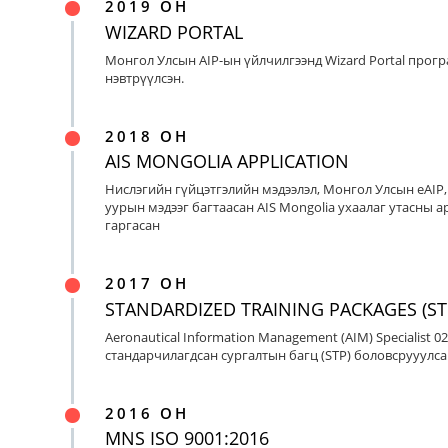
2019 ОН
WIZARD PORTAL
Монгол Улсын AIP-ын үйлчилгээнд Wizard Portal прог
нэвтрүүлсэн.
2018 ОН
AIS MONGOLIA APPLICATION
Нислэгийн гүйцэтгэлийн мэдээлэл, Монгол Улсын eAIP
уурын мэдээг багтаасан AIS Mongolia ухаалаг утасны ap
гаргасан
2017 ОН
STANDARDIZED TRAINING PACKAGES (ST
Aeronautical Information Management (AIM) Specialist 0
стандарчилагдсан сургалтын багц (STP) боловсрууулса
2016 ОН
MNS ISO 9001:2016