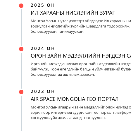
2025 ОН
ИЛ ХАРААНЫ НИСЛЭГИЙН ЗУРАГ
Монгол Улсын нутаг дэвсгэрт үйлдэгдэх Ил харааны ни
зориулсан нислэгийн зургийн шаардлага тодорхойлж, 
боловсруулан, танилцуулсан.
2024 ОН
ОРОН ЗАЙН МЭДЭЭЛЛИЙН НЭГДСЭН С
Иргэний нисэхэд ашиглах орон зайн мэдээллийн нэгдс
байгуулж, Тоон өгөгдлийн багцын үйлчилгээний бүтээ
боловсруулалтад ашиглаж эхэлсэн.
2023 ОН
AIR SPACE MONGOLIA ГЕО ПОРТАЛ
Монгол Улсын агаарын зайн мэдээллийг олон нийтэд х
зорилгоор интернетэд суурилсан гео портал платфор
хөгжүүлж, үйл ажиллагаанд нэвтрүүлсэн.