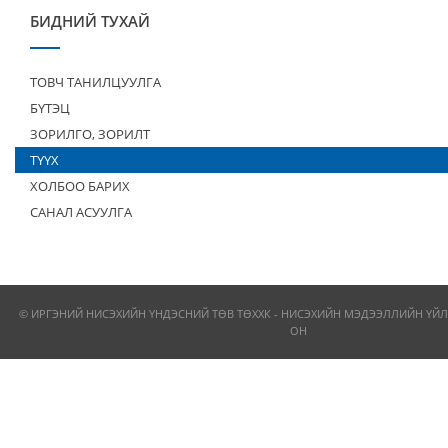
БИДНИЙ ТУХАЙ
ТОВЧ ТАНИЛЦУУЛГА
БҮТЭЦ
ЗОРИЛГО, ЗОРИЛТ
ТҮҮХ
ХОЛБОО БАРИХ
САНАЛ АСУУЛГА
© ИРГЭНИЙ НИСЭХИЙН ҮНДЭСНИЙ ТӨВ ТӨХХК - НИСЭХИЙН МЭДЭЭЛЛИЙН ҮЙЛ
ОН