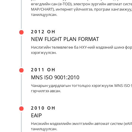
өгөгдлийн сан (e-TOD), электрон зургийн автомат систе
MAP/CHART), интернет үйлчилгээ, програм хангамжуу
танилцуулсан.
2012 ОН
NEW FLIGHT PLAN FORMAT
Нислэгийн төлөвлөгөө ба НХҮ-ний мэдээний шинэ фо
хэрэгжүүлсэн.
2011 ОН
MNS ISO 9001:2010
Чанарын удирдлагын тогтолцоо хэрэгжүүлж MNS ISO 9
гэрчилгээ авсан.
2010 ОН
EAIP
Нисэхийн мэдээллийн эмхтгэлийн автомат систем (eAIP
танилцуулсан.