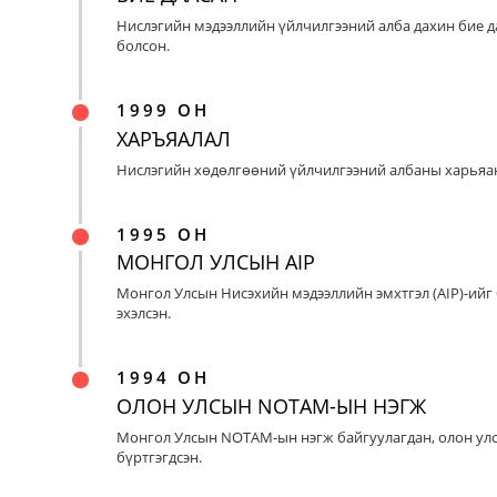
Нислэгийн мэдээллийн үйлчилгээний алба дахин бие д
болсон.
1999 ОН
ХАРЪЯАЛАЛ
Нислэгийн хөдөлгөөний үйлчилгээний албаны харьяан
1995 ОН
МОНГОЛ УЛСЫН AIP
Монгол Улсын Нисэхийн мэдээллийн эмхтгэл (AIP)-ийг
эхэлсэн.
1994 ОН
ОЛОН УЛСЫН NOTAM-ЫН НЭГЖ
Монгол Улсын NOTAM-ын нэгж байгуулагдан, олон ул
бүртгэгдсэн.