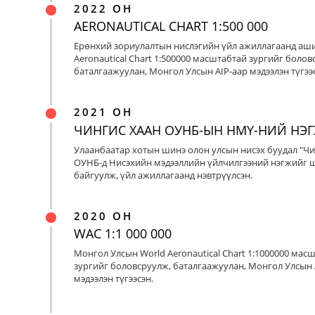
2022 ОН
AERONAUTICAL CHART 1:500 000
Ерөнхий зориулалтын нислэгийн үйл ажиллагаанд аш
Aeronautical Chart 1:500000 масштабтай зургийг болов
баталгаажуулан, Монгол Улсын AIP-аар мэдээлэн түгээс
2021 ОН
ЧИНГИС ХААН ОУНБ-ЫН НМҮ-НИЙ НЭ
Улаанбаатар хотын шинэ олон улсын нисэх буудал "Чи
ОУНБ-д Нисэхийн мэдээллийн үйлчилгээний нэгжийг 
байгуулж, үйл ажиллагаанд нэвтрүүлсэн.
2020 ОН
WAC 1:1 000 000
Монгол Улсын World Aeronautical Chart 1:1000000 мас
зургийг боловсруулж, баталгаажуулан, Монгол Улсын 
мэдээлэн түгээсэн.