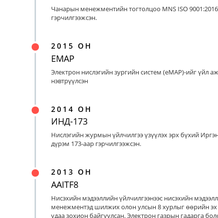
Чанарын менежментийн тогтолцоо MNS ISO 9001:2016
гэрчилгээжсэн.
2015 ОН
EMAP
Электрон нислэгийн зургийн систем (eMAP)-ийг үйл а
нэвтрүүлсэн
2014 ОН
ИНД-173
Нислэгийн журмын үйлчилгээ үзүүлэх эрх бүхий Иргэ
дүрэм 173-аар гэрчилгээжсэн.
2013 ОН
AAITF8
Нисэхийн мэдээллийн үйлчилгээнээс нисэхийн мэдээл
менежментэд шилжих олон улсын 8 хурлыг өөрийн эх
удаа зохион байгуулсан. Электрон газрын гадарга бо