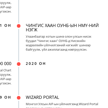
сруулж,
AIP-аар
үгээсэн.
ЧИНГИС ХААН ОУНБ-ЫН НМҮ-НИЙ
1 ОН
НЭГЖ
Улаанбаатар хотын шинэ олон улсын нисэх
буудал "Чингис хаан" ОУНБ-д Нисэхийн
мэдээллийн үйлчилгээний нэгжийг шинээр
байгуулж, үйл ажиллагаанд нэвтрүүлсэн.
00 000
2020 ОН
al Chart
сруулж,
AIP-аар
үгээсэн.
WIZARD PORTAL
9 ОН
Монгол Улсын AIP-ын үйлчилгээнд Wizard Portal