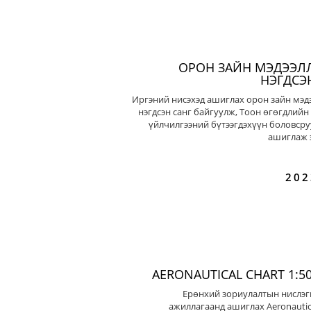
ОРОН ЗАЙН МЭДЭЭЛ
НЭГДСЭ
Иргэний нисэхэд ашиглах орон зайн мэд
нэгдсэн санг байгуулж, Тоон өгөгдлийн
үйлчилгээний бүтээгдэхүүн боловсру
ашиглаж э
202
AERONAUTICAL CHART 1:50
Ерөнхий зориулалтын нислэг
ажиллагаанд ашиглах Aeronautic