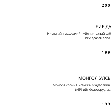
200
БИЕ Д
Нислэгийн мэдээллийн үйлчилгээний алб
бие даасан алба
199
МОНГОЛ УЛСЫ
Монгол Улсын Нисэхийн мэдээллийн 
(AIP)-ийг боловсруулж 
199