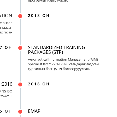
програмыг нэвтрүүлсэн.
ATION
2018 ОН
 Монгол
гтаасан
гаргасан
STANDARDIZED TRAINING
7 ОН
PACKAGES (STP)
Aeronautical Information Management (AIM)
Specialist 021/122/AIS SPC стандарчилагдсан
сургалтын багц (STP) боловсрууулсан.
:2016
2016 ОН
MNS ISO
гээжсэн.
EMAP
5 ОН