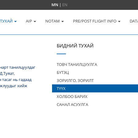
MN
|
EN
 ТУХАЙ
AIP
NOTAM
PRE/POST FLIGHT INFO
DAT
БИДНИЙ ТУХАЙ
ТОВЧ ТАНИЛЦУУЛГА
нарт танилцуулдаг
БҮТЭЦ
Д.Туяат,
тасаг нь гадаад
ЗОРИЛГО, ЗОРИЛТ
 ажлуудыг хийж
ТҮҮХ
ХОЛБОО БАРИХ
САНАЛ АСУУЛГА