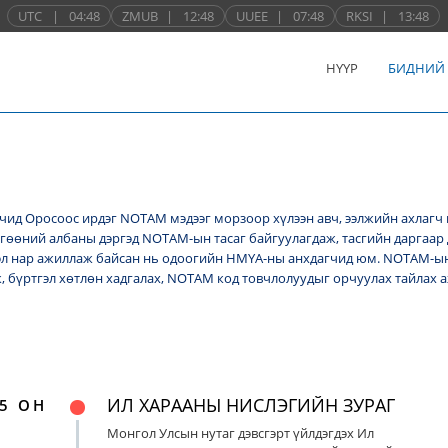
UTC
|
04:48
ZMUB
|
12:48
UUEE
|
07:48
RKSI
|
13:48
НҮҮР
БИДНИЙ
ид Оросоос ирдэг NОТАМ мэдээг морзоор хүлээн авч, ээлжийн ахлагч 
лгөөний албаны дэргэд NОТАМ-ын тасаг байгуулагдаж, тасгийн даргаар 
л нар ажиллаж байсан нь одоогийн НМҮА-ны анхдагчид юм. NOTAM-ын 
ж, бүртгэл хөтлөн хадгалах, NОТАМ код товчлолуудыг орчуулах тайлах
ИЛ ХАРААНЫ НИСЛЭГИЙН ЗУРАГ
5 ОН
Монгол Улсын нутаг дэвсгэрт үйлдэгдэх Ил