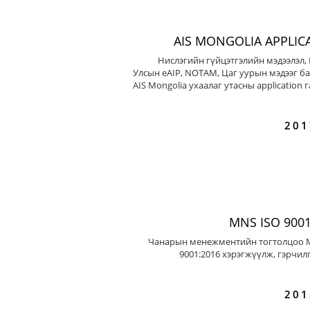
AIS MONGOLIA APPLIC
Нислэгийн гүйцэтгэлийн мэдээлэл,
Улсын eAIP, NOTAM, Цаг уурын мэдээг ба
AIS Mongolia ухаалаг утасны application 
201
MNS ISO 9001
Чанарын менежментийн тогтолцоо 
9001:2016 хэрэгжүүлж, гэрчил
201