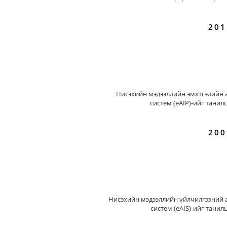
201
Нисэхийн мэдээллийн эмхтгэлийн 
систем (eAIP)-ийг танил
200
Нисэхийн мэдээллийн үйлчилгээний 
систем (eAIS)-ийг танил