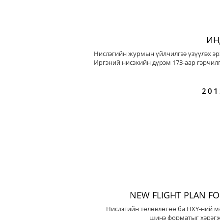
ИН
Нислэгийн журмын үйлчилгээ үзүүлэх эр
Иргэний нисэхийн дүрэм 173-аар гэрчилг
201
NEW FLIGHT PLAN F
Нислэгийн төлөвлөгөө ба НХҮ-ний м
шинэ форматыг хэрэгж