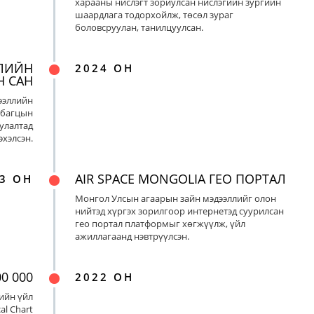
харааны нислэгт зориулсан нислэгийн зургийн
шаардлага тодорхойлж, төсөл зураг
боловсруулан, танилцуулсан.
ЛИЙН
2024 ОН
Н САН
ээллийн
 багцын
улалтад
хэлсэн.
AIR SPACE MONGOLIA ГЕО ПОРТАЛ
3 ОН
Монгол Улсын агаарын зайн мэдээллийг олон
нийтэд хүргэх зорилгоор интернетэд суурилсан
гео портал платформыг хөгжүүлж, үйл
ажиллагаанд нэвтрүүлсэн.
0 000
2022 ОН
ийн үйл
al Chart