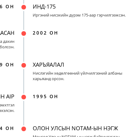
ИНД-175
6 ОН
Иргэний нисэхийн дүрэм 175-аар гэрчилгээжсэн.
ААСАН
2002 ОН
а дахин
 болсон.
ХАРЪЯАЛАЛ
9 ОН
Нислэгийн хөдөлгөөний үйлчилгээний албаны
харьяанд орсон.
Н AIP
1995 ОН
эмхтгэл
эхэлсэн.
ОЛОН УЛСЫН NOTAM-ЫН НЭГЖ
4 ОН
Монгол Улсын NOTAM-ын нэгж байгуулагдан,