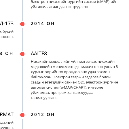
Электрон нислэгийн зургийн систем (eMAP)-ийг
үйл ажиллагаандаа нэвтрүүлсэн
Д-173
2014 ОН
х бүхий
ээжсэн.
AAITF8
3 ОН
Нисэхийн мэдээллийн үйлчилгээнээс нисэхийн
мэдээллийн менежментэд шилжих олон улсын 8
хурлыг өөрийн эх орондоо анх удаа зохион
байгуулсан. Электрон газрын гадарга болон
саадын өгөгдлийн сан (e-TOD), электрон зургийн
автомат систем (e-MAP/CHART), интернет
үйлчилгээ, програм хангамжуудаа
танилцуулсан.
ORMAT
2012 ОН
эдээний
үүлсэн.