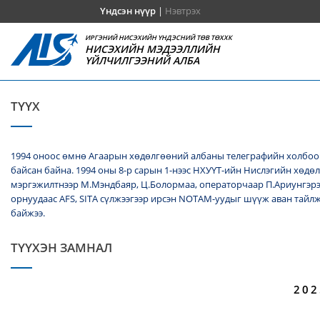
Үндсэн нүүр
|
Нэвтрэх
ИРГЭНИЙ НИСЭХИЙН ҮНДЭСНИЙ ТӨВ ТӨХХК
НИСЭХИЙН МЭДЭЭЛЛИЙН
ҮЙЛЧИЛГЭЭНИЙ АЛБА
ТҮҮХ
1994 оноос өмнө Агаарын хөдөлгөөний албаны телеграфийн холбооч
байсан байна. 1994 оны 8-р сарын 1-нээс НХУҮТ-ийн Нислэгийн хөдө
мэргэжилтнээр М.Мэндбаяр, Ц.Болормаа, операторчаар П.Ариунгэрэ
орнуудаас AFS, SITA сүлжээгээр ирсэн NОТАМ-уудыг шүүж аван тайл
байжээ.
ТҮҮХЭН ЗАМНАЛ
202