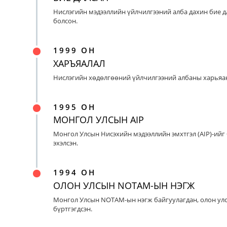
Нислэгийн мэдээллийн үйлчилгээний алба дахин бие д
болсон.
1999 ОН
ХАРЪЯАЛАЛ
Нислэгийн хөдөлгөөний үйлчилгээний албаны харьяан
1995 ОН
МОНГОЛ УЛСЫН AIP
Монгол Улсын Нисэхийн мэдээллийн эмхтгэл (AIP)-ийг
эхэлсэн.
1994 ОН
ОЛОН УЛСЫН NOTAM-ЫН НЭГЖ
Монгол Улсын NOTAM-ын нэгж байгуулагдан, олон ул
бүртгэгдсэн.