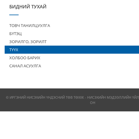
БИДНИЙ ТУХАЙ
ТОВЧ ТАНИЛЦУУЛГА
БҮТЭЦ
ЗОРИЛГО, ЗОРИЛТ
ТҮҮХ
ХОЛБОО БАРИХ
САНАЛ АСУУЛГА
© ИРГЭНИЙ НИСЭХИЙН ҮНДЭСНИЙ ТӨВ ТӨХХК - НИСЭХИЙН МЭДЭЭЛЛИЙН ҮЙЛ
ОН