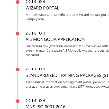
2019 ОН
WIZARD PORTAL
Монгол Улсын AIP-ын үйлчилгээнд Wizard Portal прог
нэвтрүүлсэн.
2018 ОН
AIS MONGOLIA APPLICATION
Нислэгийн гүйцэтгэлийн мэдээлэл, Монгол Улсын eAIP
уурын мэдээг багтаасан AIS Mongolia ухаалаг утасны ap
гаргасан
2017 ОН
STANDARDIZED TRAINING PACKAGES (ST
Aeronautical Information Management (AIM) Specialist 0
стандарчилагдсан сургалтын багц (STP) боловсрууулса
2016 ОН
MNS ISO 9001:2016