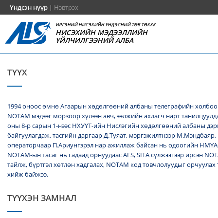
Үндсэн нүүр
|
Нэвтрэх
ИРГЭНИЙ НИСЭХИЙН ҮНДЭСНИЙ ТӨВ ТӨХХК
НИСЭХИЙН МЭДЭЭЛЛИЙН
ҮЙЛЧИЛГЭЭНИЙ АЛБА
ТҮҮХ
1994 оноос өмнө Агаарын хөдөлгөөний албаны телеграфийн холбоо
NОТАМ мэдээг морзоор хүлээн авч, ээлжийн ахлагч нарт танилцуулда
оны 8-р сарын 1-нээс НХУҮТ-ийн Нислэгийн хөдөлгөөний албаны дэ
байгуулагдаж, тасгийн даргаар Д.Туяат, мэргэжилтнээр М.Мэндбаяр,
операторчаар П.Ариунгэрэл нар ажиллаж байсан нь одоогийн НМҮА
NOTAM-ын тасаг нь гадаад орнуудаас AFS, SITA сүлжээгээр ирсэн N
тайлж, бүртгэл хөтлөн хадгалах, NОТАМ код товчлолуудыг орчуулах
хийж байжээ.
ТҮҮХЭН ЗАМНАЛ