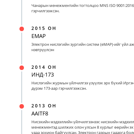
Чанарын менежментийн тогтолцоо MNS ISO 9001:2016
гэрчилгээжсэн.
2015 ОН
EMAP
Электрон нислэгийн зургийн систем (eMAP)-ийг үйл а
нэвтрүүлсэн
2014 ОН
ИНД-173
Нислэгийн журмын үйлчилгээ үзүүлэх эрх бүхий Иргэ
дүрэм 173-аар гэрчилгээжсэн.
2013 ОН
AAITF8
Нисэхийн мэдээллийн үйлчилгээнээс нисэхийн мэдээл
менежментэд шилжих олон улсын 8 хурлыг өөрийн эх
удаа зохион байгуулсан. Электрон газрын гадарга бо