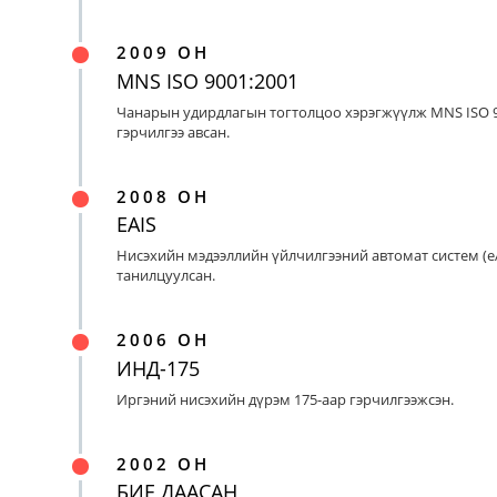
2009 ОН
MNS ISO 9001:2001
Чанарын удирдлагын тогтолцоо хэрэгжүүлж MNS ISO 9
гэрчилгээ авсан.
2008 ОН
EAIS
Нисэхийн мэдээллийн үйлчилгээний автомат систем (eA
танилцуулсан.
2006 ОН
ИНД-175
Иргэний нисэхийн дүрэм 175-аар гэрчилгээжсэн.
2002 ОН
БИЕ ДААСАН