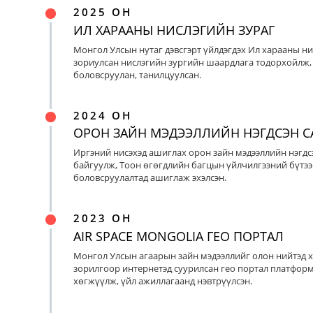
2025 ОН
ИЛ ХАРААНЫ НИСЛЭГИЙН ЗУРАГ
Монгол Улсын нутаг дэвсгэрт үйлдэгдэх Ил харааны ни
зориулсан нислэгийн зургийн шаардлага тодорхойлж, 
боловсруулан, танилцуулсан.
2024 ОН
ОРОН ЗАЙН МЭДЭЭЛЛИЙН НЭГДСЭН С
Иргэний нисэхэд ашиглах орон зайн мэдээллийн нэгдс
байгуулж, Тоон өгөгдлийн багцын үйлчилгээний бүтээ
боловсруулалтад ашиглаж эхэлсэн.
2023 ОН
AIR SPACE MONGOLIA ГЕО ПОРТАЛ
Монгол Улсын агаарын зайн мэдээллийг олон нийтэд х
зорилгоор интернетэд суурилсан гео портал платфор
хөгжүүлж, үйл ажиллагаанд нэвтрүүлсэн.