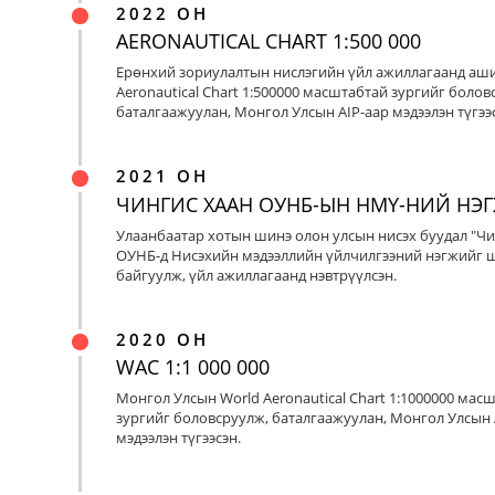
2022 ОН
AERONAUTICAL CHART 1:500 000
Ерөнхий зориулалтын нислэгийн үйл ажиллагаанд аш
Aeronautical Chart 1:500000 масштабтай зургийг болов
баталгаажуулан, Монгол Улсын AIP-аар мэдээлэн түгээс
2021 ОН
ЧИНГИС ХААН ОУНБ-ЫН НМҮ-НИЙ НЭ
Улаанбаатар хотын шинэ олон улсын нисэх буудал "Чи
ОУНБ-д Нисэхийн мэдээллийн үйлчилгээний нэгжийг 
байгуулж, үйл ажиллагаанд нэвтрүүлсэн.
2020 ОН
WAC 1:1 000 000
Монгол Улсын World Aeronautical Chart 1:1000000 мас
зургийг боловсруулж, баталгаажуулан, Монгол Улсын 
мэдээлэн түгээсэн.