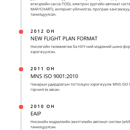
өгөгдлийн сан (e-TOD), электрон зургийн автомат систе
MAP/CHART), интернет үйлчилгээ, програм хангамжуу
танилцуулсан.
2012 ОН
NEW FLIGHT PLAN FORMAT
Нислэгийн төлөвлөгөө ба НХҮ-ний мэдээний шинэ фо
хэрэгжүүлсэн.
2011 ОН
MNS ISO 9001:2010
Чанарын удирдлагын тогтолцоо хэрэгжүүлж MNS ISO 9
гэрчилгээ авсан.
2010 ОН
EAIP
Нисэхийн мэдээллийн эмхтгэлийн автомат систем (eAIP
танилцуулсан.