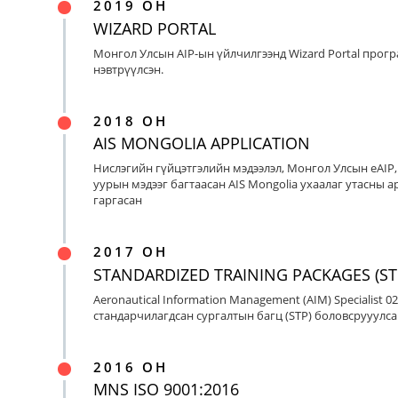
2019 ОН
WIZARD PORTAL
Монгол Улсын AIP-ын үйлчилгээнд Wizard Portal прог
нэвтрүүлсэн.
2018 ОН
AIS MONGOLIA APPLICATION
Нислэгийн гүйцэтгэлийн мэдээлэл, Монгол Улсын eAIP
уурын мэдээг багтаасан AIS Mongolia ухаалаг утасны ap
гаргасан
2017 ОН
STANDARDIZED TRAINING PACKAGES (ST
Aeronautical Information Management (AIM) Specialist 0
стандарчилагдсан сургалтын багц (STP) боловсрууулса
2016 ОН
MNS ISO 9001:2016