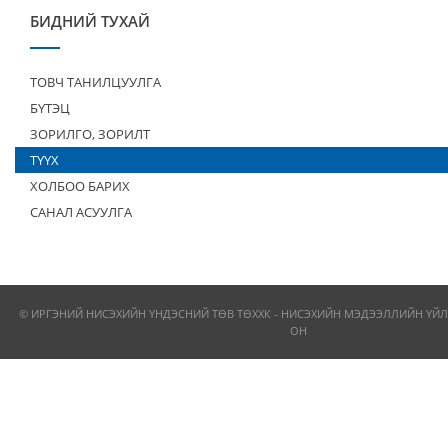
БИДНИЙ ТУХАЙ
ТОВЧ ТАНИЛЦУУЛГА
БҮТЭЦ
ЗОРИЛГО, ЗОРИЛТ
ТҮҮХ
ХОЛБОО БАРИХ
САНАЛ АСУУЛГА
© ИРГЭНИЙ НИСЭХИЙН ҮНДЭСНИЙ ТӨВ ТӨХХК - НИСЭХИЙН МЭДЭЭЛЛИЙН ҮЙЛ
ОН