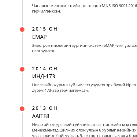
Чанарын менежментийн тогтолцоо MNS ISO 9001:2016
гэрчилгээжсэн.
2015 ОН
EMAP
Электрон нислэгийн зургийн систем (eMAP)-ийг үйл а
нэвтрүүлсэн
2014 ОН
ИНД-173
Нислэгийн журмын үйлчилгээ үзүүлэх эрх бүхий Иргэ
дүрэм 173-аар гэрчилгээжсэн.
2013 ОН
AAITF8
Нисэхийн мэдээллийн үйлчилгээнээс нисэхийн мэдээл
менежментэд шилжих олон улсын 8 хурлыг өөрийн эх
удаа зохион байгуулсан. Электрон газрын гадарга бо