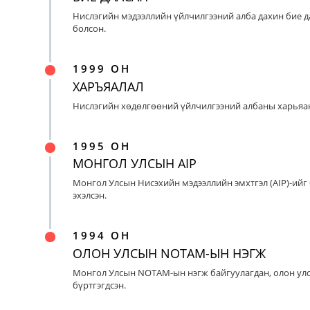
Нислэгийн мэдээллийн үйлчилгээний алба дахин бие д
болсон.
1999 ОН
ХАРЪЯАЛАЛ
Нислэгийн хөдөлгөөний үйлчилгээний албаны харьяан
1995 ОН
МОНГОЛ УЛСЫН AIP
Монгол Улсын Нисэхийн мэдээллийн эмхтгэл (AIP)-ийг
эхэлсэн.
1994 ОН
ОЛОН УЛСЫН NOTAM-ЫН НЭГЖ
Монгол Улсын NOTAM-ын нэгж байгуулагдан, олон ул
бүртгэгдсэн.