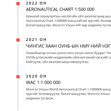
2022 ОН
AERONAUTICAL CHART 1:500 000
Ерөнхий зориулалтын нислэгийн үйл ажиллагаанд аш
Aeronautical Chart 1:500000 масштабтай зургийг болов
баталгаажуулан, Монгол Улсын AIP-аар мэдээлэн түгээс
2021 ОН
ЧИНГИС ХААН ОУНБ-ЫН НМҮ-НИЙ НЭ
Улаанбаатар хотын шинэ олон улсын нисэх буудал "Чи
ОУНБ-д Нисэхийн мэдээллийн үйлчилгээний нэгжийг 
байгуулж, үйл ажиллагаанд нэвтрүүлсэн.
2020 ОН
WAC 1:1 000 000
Монгол Улсын World Aeronautical Chart 1:1000000 мас
зургийг боловсруулж, баталгаажуулан, Монгол Улсын 
мэдээлэн түгээсэн.