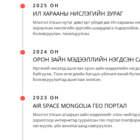
2025 ОН
ИЛ ХАРААНЫ НИСЛЭГИЙН ЗУРАГ
Монгол Улсын нутаг дэвсгэрт үйлдэгдэх Ил харааны ни
зориулсан нислэгийн зургийн шаардлага тодорхойлж, 
боловсруулан, танилцуулсан.
2024 ОН
ОРОН ЗАЙН МЭДЭЭЛЛИЙН НЭГДСЭН С
Иргэний нисэхэд ашиглах орон зайн мэдээллийн нэгдс
байгуулж, Тоон өгөгдлийн багцын үйлчилгээний бүтээ
боловсруулалтад ашиглаж эхэлсэн.
2023 ОН
AIR SPACE MONGOLIA ГЕО ПОРТАЛ
Монгол Улсын агаарын зайн мэдээллийг олон нийтэд х
зорилгоор интернетэд суурилсан гео портал платфор
хөгжүүлж, үйл ажиллагаанд нэвтрүүлсэн.