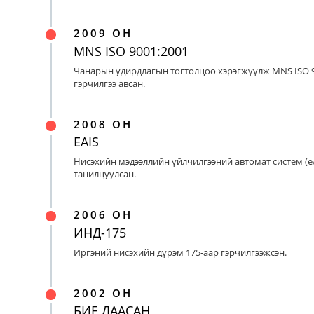
2009 ОН
MNS ISO 9001:2001
Чанарын удирдлагын тогтолцоо хэрэгжүүлж MNS ISO 9
гэрчилгээ авсан.
2008 ОН
EAIS
Нисэхийн мэдээллийн үйлчилгээний автомат систем (eA
танилцуулсан.
2006 ОН
ИНД-175
Иргэний нисэхийн дүрэм 175-аар гэрчилгээжсэн.
2002 ОН
БИЕ ДААСАН