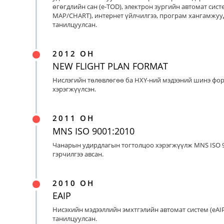
өгөгдлийн сан (e-TOD), электрон зургийн автомат систе
MAP/CHART), интернет үйлчилгээ, програм хангамжуу
танилцуулсан.
2012 ОН
NEW FLIGHT PLAN FORMAT
Нислэгийн төлөвлөгөө ба НХҮ-ний мэдээний шинэ фо
хэрэгжүүлсэн.
2011 ОН
MNS ISO 9001:2010
Чанарын удирдлагын тогтолцоо хэрэгжүүлж MNS ISO 9
гэрчилгээ авсан.
2010 ОН
EAIP
Нисэхийн мэдээллийн эмхтгэлийн автомат систем (eAIP
танилцуулсан.