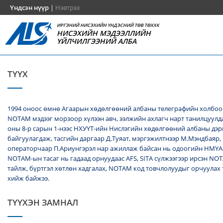
Үндсэн нүүр
|
Нэвтрэх
ИРГЭНИЙ НИСЭХИЙН ҮНДЭСНИЙ ТӨВ ТӨХХК
НИСЭХИЙН МЭДЭЭЛЛИЙН
ҮЙЛЧИЛГЭЭНИЙ АЛБА
ТҮҮХ
1994 оноос өмнө Агаарын хөдөлгөөний албаны телеграфийн холбоо
NОТАМ мэдээг морзоор хүлээн авч, ээлжийн ахлагч нарт танилцуулда
оны 8-р сарын 1-нээс НХУҮТ-ийн Нислэгийн хөдөлгөөний албаны дэ
байгуулагдаж, тасгийн даргаар Д.Туяат, мэргэжилтнээр М.Мэндбаяр,
операторчаар П.Ариунгэрэл нар ажиллаж байсан нь одоогийн НМҮА
NOTAM-ын тасаг нь гадаад орнуудаас AFS, SITA сүлжээгээр ирсэн N
тайлж, бүртгэл хөтлөн хадгалах, NОТАМ код товчлолуудыг орчуулах
хийж байжээ.
ТҮҮХЭН ЗАМНАЛ