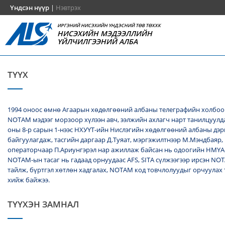
Үндсэн нүүр
|
Нэвтрэх
ИРГЭНИЙ НИСЭХИЙН ҮНДЭСНИЙ ТӨВ ТӨХХК
НИСЭХИЙН МЭДЭЭЛЛИЙН
ҮЙЛЧИЛГЭЭНИЙ АЛБА
ТҮҮХ
1994 оноос өмнө Агаарын хөдөлгөөний албаны телеграфийн холбоо
NОТАМ мэдээг морзоор хүлээн авч, ээлжийн ахлагч нарт танилцуулда
оны 8-р сарын 1-нээс НХУҮТ-ийн Нислэгийн хөдөлгөөний албаны дэ
байгуулагдаж, тасгийн даргаар Д.Туяат, мэргэжилтнээр М.Мэндбаяр,
операторчаар П.Ариунгэрэл нар ажиллаж байсан нь одоогийн НМҮА
NOTAM-ын тасаг нь гадаад орнуудаас AFS, SITA сүлжээгээр ирсэн N
тайлж, бүртгэл хөтлөн хадгалах, NОТАМ код товчлолуудыг орчуулах
хийж байжээ.
ТҮҮХЭН ЗАМНАЛ