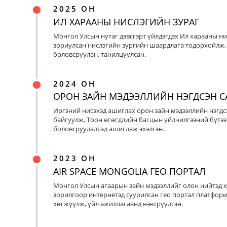
2025 ОН
ИЛ ХАРААНЫ НИСЛЭГИЙН ЗУРАГ
Монгол Улсын нутаг дэвсгэрт үйлдэгдэх Ил харааны ни
зориулсан нислэгийн зургийн шаардлага тодорхойлж, 
боловсруулан, танилцуулсан.
2024 ОН
ОРОН ЗАЙН МЭДЭЭЛЛИЙН НЭГДСЭН С
Иргэний нисэхэд ашиглах орон зайн мэдээллийн нэгдс
байгуулж, Тоон өгөгдлийн багцын үйлчилгээний бүтээ
боловсруулалтад ашиглаж эхэлсэн.
2023 ОН
AIR SPACE MONGOLIA ГЕО ПОРТАЛ
Монгол Улсын агаарын зайн мэдээллийг олон нийтэд х
зорилгоор интернетэд суурилсан гео портал платфор
хөгжүүлж, үйл ажиллагаанд нэвтрүүлсэн.