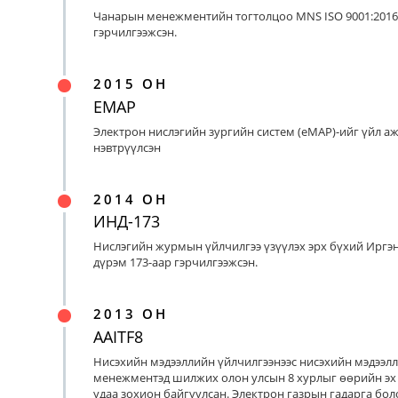
Чанарын менежментийн тогтолцоо MNS ISO 9001:2016
гэрчилгээжсэн.
2015 ОН
EMAP
Электрон нислэгийн зургийн систем (eMAP)-ийг үйл а
нэвтрүүлсэн
2014 ОН
ИНД-173
Нислэгийн журмын үйлчилгээ үзүүлэх эрх бүхий Иргэ
дүрэм 173-аар гэрчилгээжсэн.
2013 ОН
AAITF8
Нисэхийн мэдээллийн үйлчилгээнээс нисэхийн мэдээл
менежментэд шилжих олон улсын 8 хурлыг өөрийн эх
удаа зохион байгуулсан. Электрон газрын гадарга бо