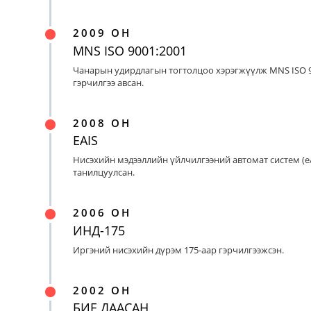
2009 ОН
MNS ISO 9001:2001
Чанарын удирдлагын тогтолцоо хэрэгжүүлж MNS ISO 9
гэрчилгээ авсан.
2008 ОН
EAIS
Нисэхийн мэдээллийн үйлчилгээний автомат систем (eA
танилцуулсан.
2006 ОН
ИНД-175
Иргэний нисэхийн дүрэм 175-аар гэрчилгээжсэн.
2002 ОН
БИЕ ДААСАН