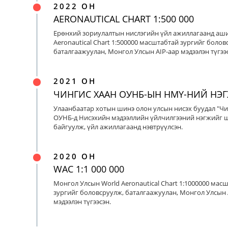
2022 ОН
AERONAUTICAL CHART 1:500 000
Ерөнхий зориулалтын нислэгийн үйл ажиллагаанд аш
Aeronautical Chart 1:500000 масштабтай зургийг болов
баталгаажуулан, Монгол Улсын AIP-аар мэдээлэн түгээс
2021 ОН
ЧИНГИС ХААН ОУНБ-ЫН НМҮ-НИЙ НЭ
Улаанбаатар хотын шинэ олон улсын нисэх буудал "Чи
ОУНБ-д Нисэхийн мэдээллийн үйлчилгээний нэгжийг 
байгуулж, үйл ажиллагаанд нэвтрүүлсэн.
2020 ОН
WAC 1:1 000 000
Монгол Улсын World Aeronautical Chart 1:1000000 мас
зургийг боловсруулж, баталгаажуулан, Монгол Улсын 
мэдээлэн түгээсэн.