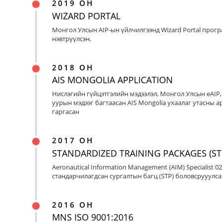
2019 ОН
WIZARD PORTAL
Монгол Улсын AIP-ын үйлчилгээнд Wizard Portal прог
нэвтрүүлсэн.
2018 ОН
AIS MONGOLIA APPLICATION
Нислэгийн гүйцэтгэлийн мэдээлэл, Монгол Улсын eAIP
уурын мэдээг багтаасан AIS Mongolia ухаалаг утасны ap
гаргасан
2017 ОН
STANDARDIZED TRAINING PACKAGES (ST
Aeronautical Information Management (AIM) Specialist 0
стандарчилагдсан сургалтын багц (STP) боловсрууулса
2016 ОН
MNS ISO 9001:2016