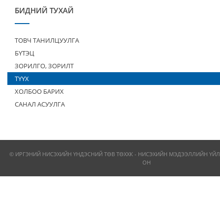
БИДНИЙ ТУХАЙ
ТОВЧ ТАНИЛЦУУЛГА
БҮТЭЦ
ЗОРИЛГО, ЗОРИЛТ
ТҮҮХ
ХОЛБОО БАРИХ
САНАЛ АСУУЛГА
© ИРГЭНИЙ НИСЭХИЙН ҮНДЭСНИЙ ТӨВ ТӨХХК - НИСЭХИЙН МЭДЭЭЛЛИЙН ҮЙЛ
ОН