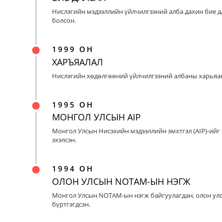
Нислэгийн мэдээллийн үйлчилгээний алба дахин бие д
болсон.
1999 ОН
ХАРЪЯАЛАЛ
Нислэгийн хөдөлгөөний үйлчилгээний албаны харьяан
1995 ОН
МОНГОЛ УЛСЫН AIP
Монгол Улсын Нисэхийн мэдээллийн эмхтгэл (AIP)-ийг
эхэлсэн.
1994 ОН
ОЛОН УЛСЫН NOTAM-ЫН НЭГЖ
Монгол Улсын NOTAM-ын нэгж байгуулагдан, олон ул
бүртгэгдсэн.