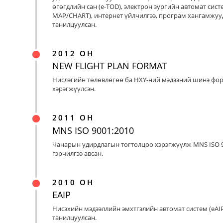
өгөгдлийн сан (e-TOD), электрон зургийн автомат систе
MAP/CHART), интернет үйлчилгээ, програм хангамжуу
танилцуулсан.
2012 ОН
NEW FLIGHT PLAN FORMAT
Нислэгийн төлөвлөгөө ба НХҮ-ний мэдээний шинэ фо
хэрэгжүүлсэн.
2011 ОН
MNS ISO 9001:2010
Чанарын удирдлагын тогтолцоо хэрэгжүүлж MNS ISO 9
гэрчилгээ авсан.
2010 ОН
EAIP
Нисэхийн мэдээллийн эмхтгэлийн автомат систем (eAIP
танилцуулсан.