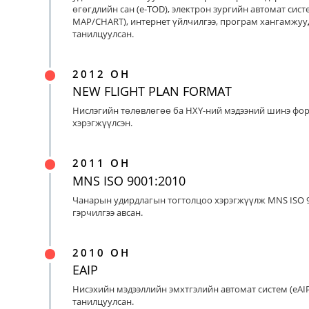
өгөгдлийн сан (e-TOD), электрон зургийн автомат систе
MAP/CHART), интернет үйлчилгээ, програм хангамжуу
танилцуулсан.
2012 ОН
NEW FLIGHT PLAN FORMAT
Нислэгийн төлөвлөгөө ба НХҮ-ний мэдээний шинэ фо
хэрэгжүүлсэн.
2011 ОН
MNS ISO 9001:2010
Чанарын удирдлагын тогтолцоо хэрэгжүүлж MNS ISO 9
гэрчилгээ авсан.
2010 ОН
EAIP
Нисэхийн мэдээллийн эмхтгэлийн автомат систем (eAIP
танилцуулсан.