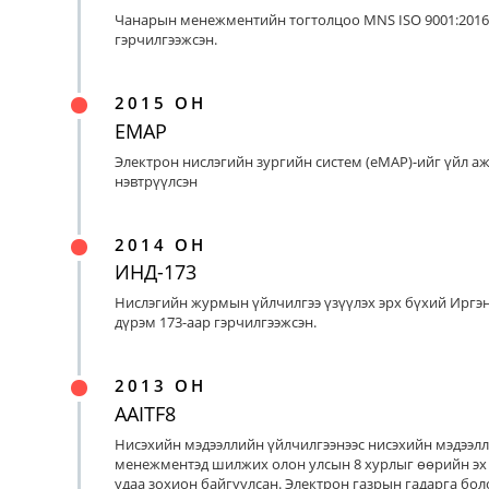
Чанарын менежментийн тогтолцоо MNS ISO 9001:2016
гэрчилгээжсэн.
2015 ОН
EMAP
Электрон нислэгийн зургийн систем (eMAP)-ийг үйл а
нэвтрүүлсэн
2014 ОН
ИНД-173
Нислэгийн журмын үйлчилгээ үзүүлэх эрх бүхий Иргэ
дүрэм 173-аар гэрчилгээжсэн.
2013 ОН
AAITF8
Нисэхийн мэдээллийн үйлчилгээнээс нисэхийн мэдээл
менежментэд шилжих олон улсын 8 хурлыг өөрийн эх
удаа зохион байгуулсан. Электрон газрын гадарга бо