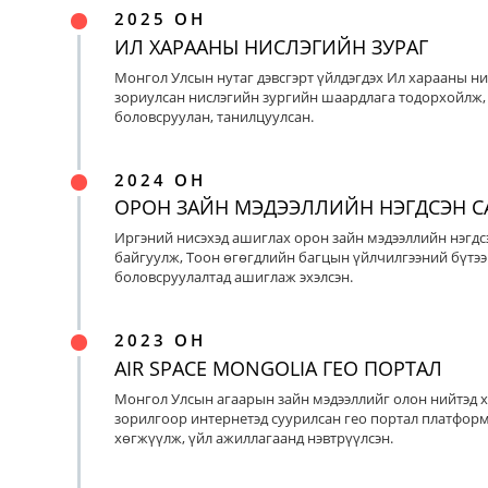
2025 ОН
ИЛ ХАРААНЫ НИСЛЭГИЙН ЗУРАГ
Монгол Улсын нутаг дэвсгэрт үйлдэгдэх Ил харааны ни
зориулсан нислэгийн зургийн шаардлага тодорхойлж, 
боловсруулан, танилцуулсан.
2024 ОН
ОРОН ЗАЙН МЭДЭЭЛЛИЙН НЭГДСЭН С
Иргэний нисэхэд ашиглах орон зайн мэдээллийн нэгдс
байгуулж, Тоон өгөгдлийн багцын үйлчилгээний бүтээ
боловсруулалтад ашиглаж эхэлсэн.
2023 ОН
AIR SPACE MONGOLIA ГЕО ПОРТАЛ
Монгол Улсын агаарын зайн мэдээллийг олон нийтэд х
зорилгоор интернетэд суурилсан гео портал платфор
хөгжүүлж, үйл ажиллагаанд нэвтрүүлсэн.