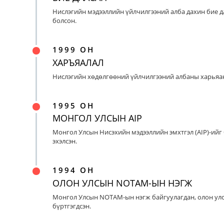
Нислэгийн мэдээллийн үйлчилгээний алба дахин бие д
болсон.
1999 ОН
ХАРЪЯАЛАЛ
Нислэгийн хөдөлгөөний үйлчилгээний албаны харьяан
1995 ОН
МОНГОЛ УЛСЫН AIP
Монгол Улсын Нисэхийн мэдээллийн эмхтгэл (AIP)-ийг
эхэлсэн.
1994 ОН
ОЛОН УЛСЫН NOTAM-ЫН НЭГЖ
Монгол Улсын NOTAM-ын нэгж байгуулагдан, олон ул
бүртгэгдсэн.