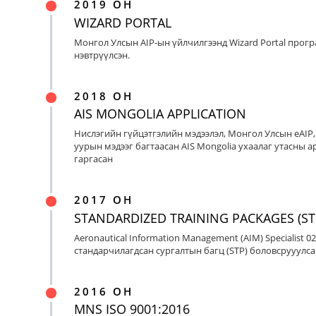
2019 ОН
WIZARD PORTAL
Монгол Улсын AIP-ын үйлчилгээнд Wizard Portal прог
нэвтрүүлсэн.
2018 ОН
AIS MONGOLIA APPLICATION
Нислэгийн гүйцэтгэлийн мэдээлэл, Монгол Улсын eAIP
уурын мэдээг багтаасан AIS Mongolia ухаалаг утасны ap
гаргасан
2017 ОН
STANDARDIZED TRAINING PACKAGES (ST
Aeronautical Information Management (AIM) Specialist 0
стандарчилагдсан сургалтын багц (STP) боловсрууулса
2016 ОН
MNS ISO 9001:2016