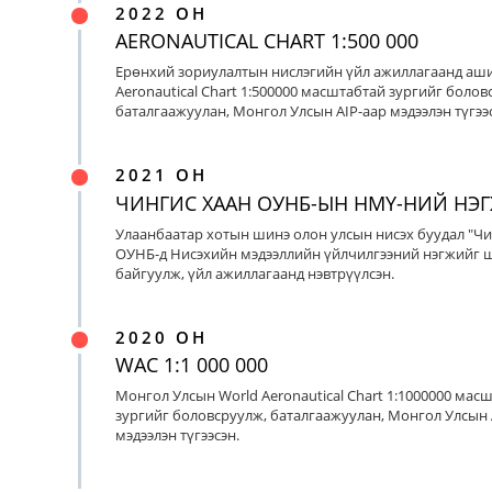
2022 ОН
AERONAUTICAL CHART 1:500 000
Ерөнхий зориулалтын нислэгийн үйл ажиллагаанд аш
Aeronautical Chart 1:500000 масштабтай зургийг болов
баталгаажуулан, Монгол Улсын AIP-аар мэдээлэн түгээс
2021 ОН
ЧИНГИС ХААН ОУНБ-ЫН НМҮ-НИЙ НЭ
Улаанбаатар хотын шинэ олон улсын нисэх буудал "Чи
ОУНБ-д Нисэхийн мэдээллийн үйлчилгээний нэгжийг 
байгуулж, үйл ажиллагаанд нэвтрүүлсэн.
2020 ОН
WAC 1:1 000 000
Монгол Улсын World Aeronautical Chart 1:1000000 мас
зургийг боловсруулж, баталгаажуулан, Монгол Улсын 
мэдээлэн түгээсэн.