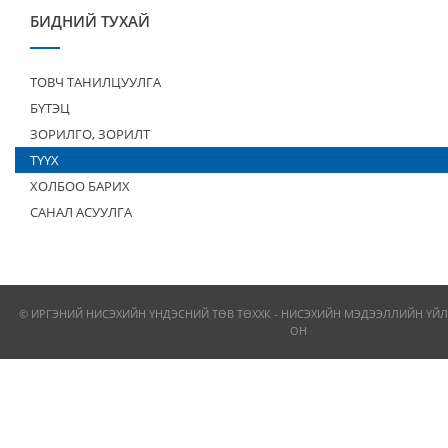
БИДНИЙ ТУХАЙ
ТОВЧ ТАНИЛЦУУЛГА
БҮТЭЦ
ЗОРИЛГО, ЗОРИЛТ
ТҮҮХ
ХОЛБОО БАРИХ
САНАЛ АСУУЛГА
© ИРГЭНИЙ НИСЭХИЙН ҮНДЭСНИЙ ТӨВ ТӨХХК - НИСЭХИЙН МЭДЭЭЛЛИЙН ҮЙЛ
ОН