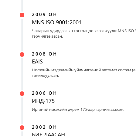
2009 ОН
MNS ISO 9001:2001
Чанарын удирдлагын тогтолцоо хэрэгжүүлж MNS ISO 9
гэрчилгээ авсан.
2008 ОН
EAIS
Нисэхийн мэдээллийн үйлчилгээний автомат систем (eA
танилцуулсан.
2006 ОН
ИНД-175
Иргэний нисэхийн дүрэм 175-аар гэрчилгээжсэн.
2002 ОН
БИЕ ДААСАН