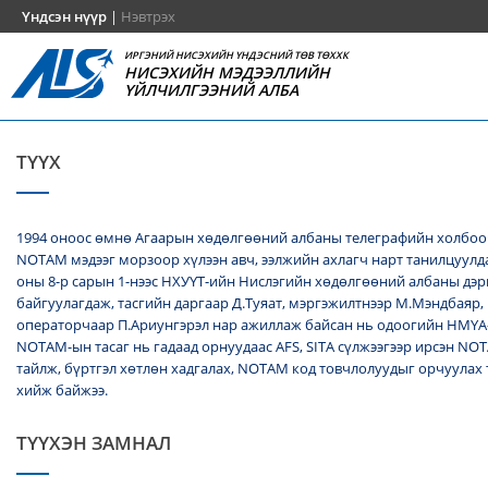
Үндсэн нүүр
|
Нэвтрэх
ИРГЭНИЙ НИСЭХИЙН ҮНДЭСНИЙ ТӨВ ТӨХХК
НИСЭХИЙН МЭДЭЭЛЛИЙН
ҮЙЛЧИЛГЭЭНИЙ АЛБА
ТҮҮХ
1994 оноос өмнө Агаарын хөдөлгөөний албаны телеграфийн холбоо
NОТАМ мэдээг морзоор хүлээн авч, ээлжийн ахлагч нарт танилцуулда
оны 8-р сарын 1-нээс НХУҮТ-ийн Нислэгийн хөдөлгөөний албаны дэ
байгуулагдаж, тасгийн даргаар Д.Туяат, мэргэжилтнээр М.Мэндбаяр,
операторчаар П.Ариунгэрэл нар ажиллаж байсан нь одоогийн НМҮА
NOTAM-ын тасаг нь гадаад орнуудаас AFS, SITA сүлжээгээр ирсэн N
тайлж, бүртгэл хөтлөн хадгалах, NОТАМ код товчлолуудыг орчуулах
хийж байжээ.
ТҮҮХЭН ЗАМНАЛ