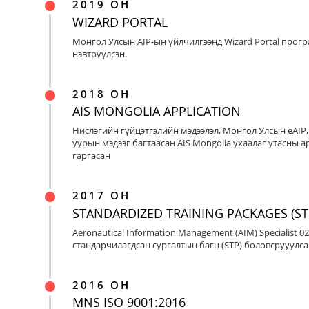
2019 ОН
WIZARD PORTAL
Монгол Улсын AIP-ын үйлчилгээнд Wizard Portal прог
нэвтрүүлсэн.
2018 ОН
AIS MONGOLIA APPLICATION
Нислэгийн гүйцэтгэлийн мэдээлэл, Монгол Улсын eAIP
уурын мэдээг багтаасан AIS Mongolia ухаалаг утасны ap
гаргасан
2017 ОН
STANDARDIZED TRAINING PACKAGES (ST
Aeronautical Information Management (AIM) Specialist 0
стандарчилагдсан сургалтын багц (STP) боловсрууулса
2016 ОН
MNS ISO 9001:2016