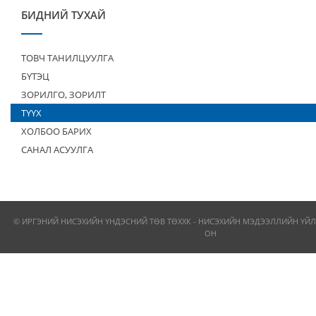
БИДНИЙ ТУХАЙ
ТОВЧ ТАНИЛЦУУЛГА
БҮТЭЦ
ЗОРИЛГО, ЗОРИЛТ
ТҮҮХ
ХОЛБОО БАРИХ
САНАЛ АСУУЛГА
© ИРГЭНИЙ НИСЭХИЙН ҮНДЭСНИЙ ТӨВ ТӨХХК - НИСЭХИЙН МЭДЭЭЛЛИЙН ҮЙЛ
ОН