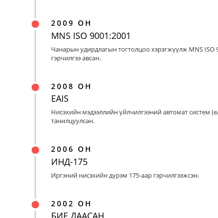
2009 ОН
MNS ISO 9001:2001
Чанарын удирдлагын тогтолцоо хэрэгжүүлж MNS ISO 9
гэрчилгээ авсан.
2008 ОН
EAIS
Нисэхийн мэдээллийн үйлчилгээний автомат систем (eA
танилцуулсан.
2006 ОН
ИНД-175
Иргэний нисэхийн дүрэм 175-аар гэрчилгээжсэн.
2002 ОН
БИЕ ДААСАН