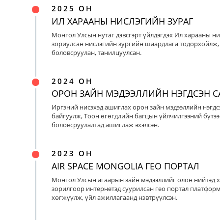
2025 ОН
ИЛ ХАРААНЫ НИСЛЭГИЙН ЗУРАГ
Монгол Улсын нутаг дэвсгэрт үйлдэгдэх Ил харааны ни
зориулсан нислэгийн зургийн шаардлага тодорхойлж, 
боловсруулан, танилцуулсан.
2024 ОН
ОРОН ЗАЙН МЭДЭЭЛЛИЙН НЭГДСЭН С
Иргэний нисэхэд ашиглах орон зайн мэдээллийн нэгдс
байгуулж, Тоон өгөгдлийн багцын үйлчилгээний бүтээ
боловсруулалтад ашиглаж эхэлсэн.
2023 ОН
AIR SPACE MONGOLIA ГЕО ПОРТАЛ
Монгол Улсын агаарын зайн мэдээллийг олон нийтэд х
зорилгоор интернетэд суурилсан гео портал платфор
хөгжүүлж, үйл ажиллагаанд нэвтрүүлсэн.