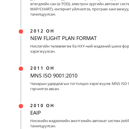
өгөгдлийн сан (e-TOD), электрон зургийн автомат систе
MAP/CHART), интернет үйлчилгээ, програм хангамжуу
танилцуулсан.
2012 ОН
NEW FLIGHT PLAN FORMAT
Нислэгийн төлөвлөгөө ба НХҮ-ний мэдээний шинэ фо
хэрэгжүүлсэн.
2011 ОН
MNS ISO 9001:2010
Чанарын удирдлагын тогтолцоо хэрэгжүүлж MNS ISO 9
гэрчилгээ авсан.
2010 ОН
EAIP
Нисэхийн мэдээллийн эмхтгэлийн автомат систем (eAIP
танилцуулсан.