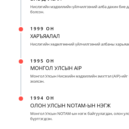
Нислэгийн мэдээллийн үйлчилгээний алба дахин бие д
болсон.
1999 ОН
ХАРЪЯАЛАЛ
Нислэгийн хөдөлгөөний үйлчилгээний албаны харьяан
1995 ОН
МОНГОЛ УЛСЫН AIP
Монгол Улсын Нисэхийн мэдээллийн эмхтгэл (AIP)-ийг
эхэлсэн.
1994 ОН
ОЛОН УЛСЫН NOTAM-ЫН НЭГЖ
Монгол Улсын NOTAM-ын нэгж байгуулагдан, олон ул
бүртгэгдсэн.