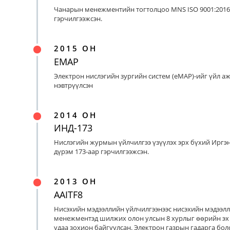
Чанарын менежментийн тогтолцоо MNS ISO 9001:2016
гэрчилгээжсэн.
2015 ОН
EMAP
Электрон нислэгийн зургийн систем (eMAP)-ийг үйл а
нэвтрүүлсэн
2014 ОН
ИНД-173
Нислэгийн журмын үйлчилгээ үзүүлэх эрх бүхий Иргэ
дүрэм 173-аар гэрчилгээжсэн.
2013 ОН
AAITF8
Нисэхийн мэдээллийн үйлчилгээнээс нисэхийн мэдээл
менежментэд шилжих олон улсын 8 хурлыг өөрийн эх
удаа зохион байгуулсан. Электрон газрын гадарга бо