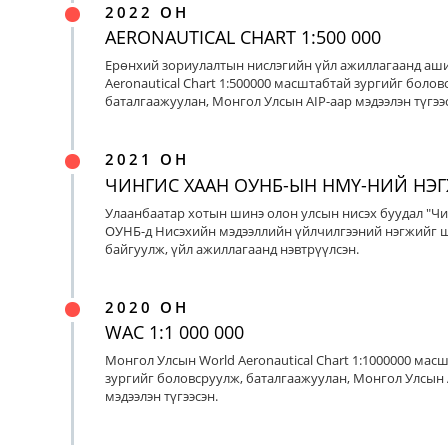
2022 ОН
AERONAUTICAL CHART 1:500 000
Ерөнхий зориулалтын нислэгийн үйл ажиллагаанд аш
Aeronautical Chart 1:500000 масштабтай зургийг болов
баталгаажуулан, Монгол Улсын AIP-аар мэдээлэн түгээс
2021 ОН
ЧИНГИС ХААН ОУНБ-ЫН НМҮ-НИЙ НЭ
Улаанбаатар хотын шинэ олон улсын нисэх буудал "Чи
ОУНБ-д Нисэхийн мэдээллийн үйлчилгээний нэгжийг 
байгуулж, үйл ажиллагаанд нэвтрүүлсэн.
2020 ОН
WAC 1:1 000 000
Монгол Улсын World Aeronautical Chart 1:1000000 мас
зургийг боловсруулж, баталгаажуулан, Монгол Улсын 
мэдээлэн түгээсэн.