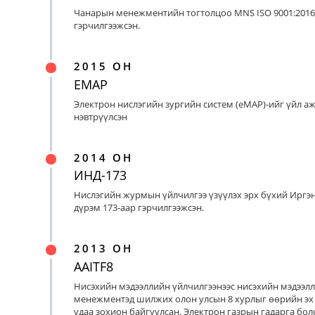
Чанарын менежментийн тогтолцоо MNS ISO 9001:2016
гэрчилгээжсэн.
2015 ОН
EMAP
Электрон нислэгийн зургийн систем (eMAP)-ийг үйл а
нэвтрүүлсэн
2014 ОН
ИНД-173
Нислэгийн журмын үйлчилгээ үзүүлэх эрх бүхий Иргэ
дүрэм 173-аар гэрчилгээжсэн.
2013 ОН
AAITF8
Нисэхийн мэдээллийн үйлчилгээнээс нисэхийн мэдээл
менежментэд шилжих олон улсын 8 хурлыг өөрийн эх
удаа зохион байгуулсан. Электрон газрын гадарга бо