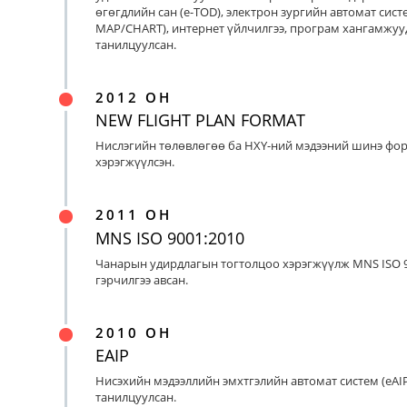
өгөгдлийн сан (e-TOD), электрон зургийн автомат систе
MAP/CHART), интернет үйлчилгээ, програм хангамжуу
танилцуулсан.
2012 ОН
NEW FLIGHT PLAN FORMAT
Нислэгийн төлөвлөгөө ба НХҮ-ний мэдээний шинэ фо
хэрэгжүүлсэн.
2011 ОН
MNS ISO 9001:2010
Чанарын удирдлагын тогтолцоо хэрэгжүүлж MNS ISO 9
гэрчилгээ авсан.
2010 ОН
EAIP
Нисэхийн мэдээллийн эмхтгэлийн автомат систем (eAIP
танилцуулсан.