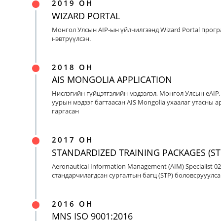
2019 ОН
WIZARD PORTAL
Монгол Улсын AIP-ын үйлчилгээнд Wizard Portal прог
нэвтрүүлсэн.
2018 ОН
AIS MONGOLIA APPLICATION
Нислэгийн гүйцэтгэлийн мэдээлэл, Монгол Улсын eAIP
уурын мэдээг багтаасан AIS Mongolia ухаалаг утасны ap
гаргасан
2017 ОН
STANDARDIZED TRAINING PACKAGES (ST
Aeronautical Information Management (AIM) Specialist 0
стандарчилагдсан сургалтын багц (STP) боловсрууулса
2016 ОН
MNS ISO 9001:2016