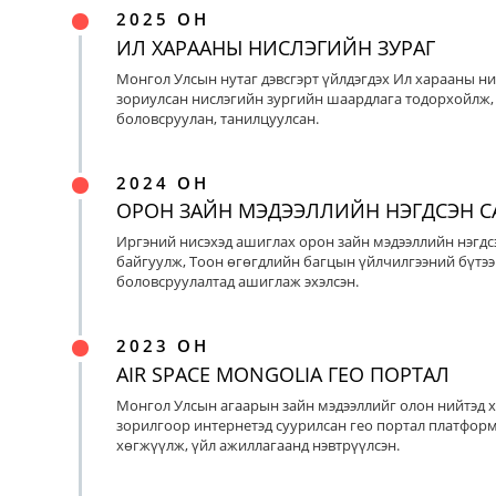
2025 ОН
ИЛ ХАРААНЫ НИСЛЭГИЙН ЗУРАГ
Монгол Улсын нутаг дэвсгэрт үйлдэгдэх Ил харааны ни
зориулсан нислэгийн зургийн шаардлага тодорхойлж, 
боловсруулан, танилцуулсан.
2024 ОН
ОРОН ЗАЙН МЭДЭЭЛЛИЙН НЭГДСЭН С
Иргэний нисэхэд ашиглах орон зайн мэдээллийн нэгдс
байгуулж, Тоон өгөгдлийн багцын үйлчилгээний бүтээ
боловсруулалтад ашиглаж эхэлсэн.
2023 ОН
AIR SPACE MONGOLIA ГЕО ПОРТАЛ
Монгол Улсын агаарын зайн мэдээллийг олон нийтэд х
зорилгоор интернетэд суурилсан гео портал платфор
хөгжүүлж, үйл ажиллагаанд нэвтрүүлсэн.