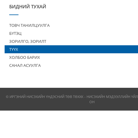
БИДНИЙ ТУХАЙ
ТОВЧ ТАНИЛЦУУЛГА
БҮТЭЦ
ЗОРИЛГО, ЗОРИЛТ
ТҮҮХ
ХОЛБОО БАРИХ
САНАЛ АСУУЛГА
© ИРГЭНИЙ НИСЭХИЙН ҮНДЭСНИЙ ТӨВ ТӨХХК - НИСЭХИЙН МЭДЭЭЛЛИЙН ҮЙЛ
ОН