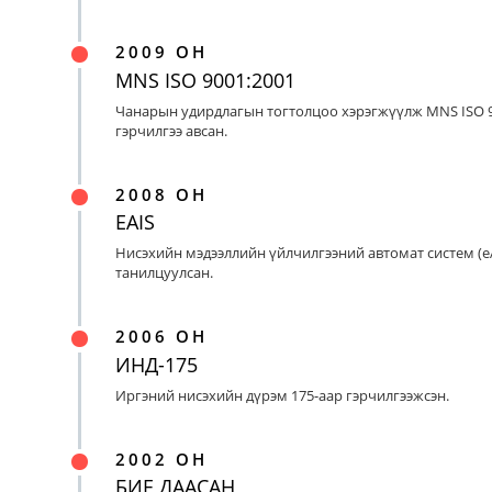
2009 ОН
MNS ISO 9001:2001
Чанарын удирдлагын тогтолцоо хэрэгжүүлж MNS ISO 9
гэрчилгээ авсан.
2008 ОН
EAIS
Нисэхийн мэдээллийн үйлчилгээний автомат систем (eA
танилцуулсан.
2006 ОН
ИНД-175
Иргэний нисэхийн дүрэм 175-аар гэрчилгээжсэн.
2002 ОН
БИЕ ДААСАН