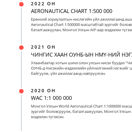
2022 ОН
AERONAUTICAL CHART 1:500 000
Ерөнхий зориулалтын нислэгийн үйл ажиллагаанд аш
Aeronautical Chart 1:500000 масштабтай зургийг болов
баталгаажуулан, Монгол Улсын AIP-аар мэдээлэн түгээс
2021 ОН
ЧИНГИС ХААН ОУНБ-ЫН НМҮ-НИЙ НЭ
Улаанбаатар хотын шинэ олон улсын нисэх буудал "Чи
ОУНБ-д Нисэхийн мэдээллийн үйлчилгээний нэгжийг 
байгуулж, үйл ажиллагаанд нэвтрүүлсэн.
2020 ОН
WAC 1:1 000 000
Монгол Улсын World Aeronautical Chart 1:1000000 мас
зургийг боловсруулж, баталгаажуулан, Монгол Улсын 
мэдээлэн түгээсэн.