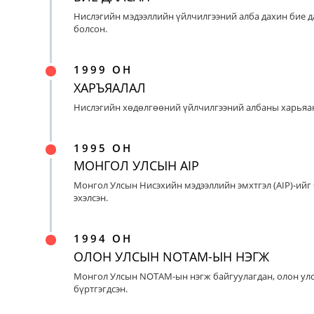
Нислэгийн мэдээллийн үйлчилгээний алба дахин бие д
болсон.
1999 ОН
ХАРЪЯАЛАЛ
Нислэгийн хөдөлгөөний үйлчилгээний албаны харьяан
1995 ОН
МОНГОЛ УЛСЫН AIP
Монгол Улсын Нисэхийн мэдээллийн эмхтгэл (AIP)-ийг
эхэлсэн.
1994 ОН
ОЛОН УЛСЫН NOTAM-ЫН НЭГЖ
Монгол Улсын NOTAM-ын нэгж байгуулагдан, олон ул
бүртгэгдсэн.