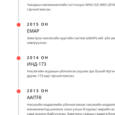
Чанарын менежментийн тогтолцоо MNS ISO 9001:2016
гэрчилгээжсэн.
2015 ОН
EMAP
Электрон нислэгийн зургийн систем (eMAP)-ийг үйл а
нэвтрүүлсэн
2014 ОН
ИНД-173
Нислэгийн журмын үйлчилгээ үзүүлэх эрх бүхий Иргэ
дүрэм 173-аар гэрчилгээжсэн.
2013 ОН
AAITF8
Нисэхийн мэдээллийн үйлчилгээнээс нисэхийн мэдээл
менежментэд шилжих олон улсын 8 хурлыг өөрийн эх
удаа зохион байгуулсан. Электрон газрын гадарга бо