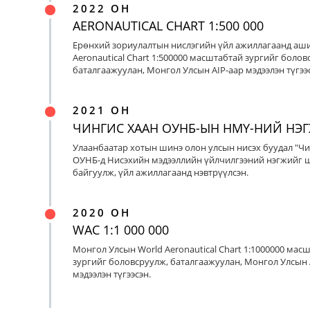
2022 ОН
AERONAUTICAL CHART 1:500 000
Ерөнхий зориулалтын нислэгийн үйл ажиллагаанд аш
Aeronautical Chart 1:500000 масштабтай зургийг болов
баталгаажуулан, Монгол Улсын AIP-аар мэдээлэн түгээс
2021 ОН
ЧИНГИС ХААН ОУНБ-ЫН НМҮ-НИЙ НЭ
Улаанбаатар хотын шинэ олон улсын нисэх буудал "Чи
ОУНБ-д Нисэхийн мэдээллийн үйлчилгээний нэгжийг 
байгуулж, үйл ажиллагаанд нэвтрүүлсэн.
2020 ОН
WAC 1:1 000 000
Монгол Улсын World Aeronautical Chart 1:1000000 мас
зургийг боловсруулж, баталгаажуулан, Монгол Улсын 
мэдээлэн түгээсэн.