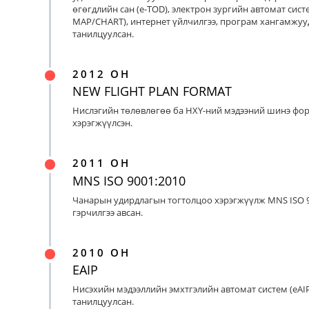
өгөгдлийн сан (e-TOD), электрон зургийн автомат систе
MAP/CHART), интернет үйлчилгээ, програм хангамжуу
танилцуулсан.
2012 ОН
NEW FLIGHT PLAN FORMAT
Нислэгийн төлөвлөгөө ба НХҮ-ний мэдээний шинэ фо
хэрэгжүүлсэн.
2011 ОН
MNS ISO 9001:2010
Чанарын удирдлагын тогтолцоо хэрэгжүүлж MNS ISO 9
гэрчилгээ авсан.
2010 ОН
EAIP
Нисэхийн мэдээллийн эмхтгэлийн автомат систем (eAIP
танилцуулсан.