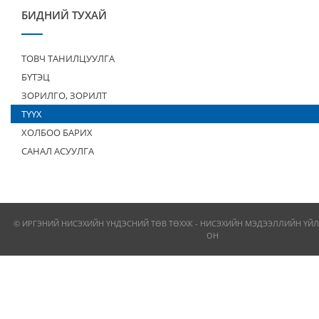
БИДНИЙ ТУХАЙ
ТОВЧ ТАНИЛЦУУЛГА
БҮТЭЦ
ЗОРИЛГО, ЗОРИЛТ
ТҮҮХ
ХОЛБОО БАРИХ
САНАЛ АСУУЛГА
© ИРГЭНИЙ НИСЭХИЙН ҮНДЭСНИЙ ТӨВ ТӨХХК - НИСЭХИЙН МЭДЭЭЛЛИЙН ҮЙЛ
ОН