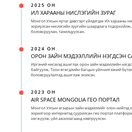
2025 ОН
ИЛ ХАРААНЫ НИСЛЭГИЙН ЗУРАГ
Монгол Улсын нутаг дэвсгэрт үйлдэгдэх Ил харааны ни
зориулсан нислэгийн зургийн шаардлага тодорхойлж, 
боловсруулан, танилцуулсан.
2024 ОН
ОРОН ЗАЙН МЭДЭЭЛЛИЙН НЭГДСЭН С
Иргэний нисэхэд ашиглах орон зайн мэдээллийн нэгдс
байгуулж, Тоон өгөгдлийн багцын үйлчилгээний бүтээ
боловсруулалтад ашиглаж эхэлсэн.
2023 ОН
AIR SPACE MONGOLIA ГЕО ПОРТАЛ
Монгол Улсын агаарын зайн мэдээллийг олон нийтэд х
зорилгоор интернетэд суурилсан гео портал платфор
хөгжүүлж, үйл ажиллагаанд нэвтрүүлсэн.