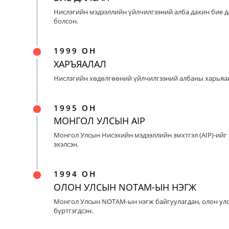
Нислэгийн мэдээллийн үйлчилгээний алба дахин бие д
болсон.
1999 ОН
ХАРЪЯАЛАЛ
Нислэгийн хөдөлгөөний үйлчилгээний албаны харьяан
1995 ОН
МОНГОЛ УЛСЫН AIP
Монгол Улсын Нисэхийн мэдээллийн эмхтгэл (AIP)-ийг
эхэлсэн.
1994 ОН
ОЛОН УЛСЫН NOTAM-ЫН НЭГЖ
Монгол Улсын NOTAM-ын нэгж байгуулагдан, олон ул
бүртгэгдсэн.