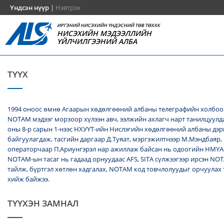
Үндсэн нүүр
|
Нэвтрэх
ИРГЭНИЙ НИСЭХИЙН ҮНДЭСНИЙ ТӨВ ТӨХХК
НИСЭХИЙН МЭДЭЭЛЛИЙН
ҮЙЛЧИЛГЭЭНИЙ АЛБА
ТҮҮХ
1994 оноос өмнө Агаарын хөдөлгөөний албаны телеграфийн холбоо
NОТАМ мэдээг морзоор хүлээн авч, ээлжийн ахлагч нарт танилцуулда
оны 8-р сарын 1-нээс НХУҮТ-ийн Нислэгийн хөдөлгөөний албаны дэ
байгуулагдаж, тасгийн даргаар Д.Туяат, мэргэжилтнээр М.Мэндбаяр,
операторчаар П.Ариунгэрэл нар ажиллаж байсан нь одоогийн НМҮА
NOTAM-ын тасаг нь гадаад орнуудаас AFS, SITA сүлжээгээр ирсэн N
тайлж, бүртгэл хөтлөн хадгалах, NОТАМ код товчлолуудыг орчуулах
хийж байжээ.
ТҮҮХЭН ЗАМНАЛ