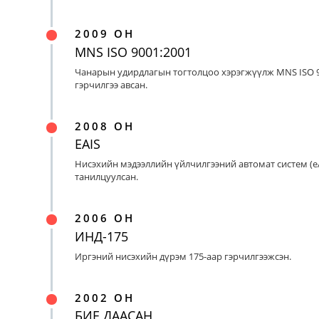
2009 ОН
MNS ISO 9001:2001
Чанарын удирдлагын тогтолцоо хэрэгжүүлж MNS ISO 9
гэрчилгээ авсан.
2008 ОН
EAIS
Нисэхийн мэдээллийн үйлчилгээний автомат систем (eA
танилцуулсан.
2006 ОН
ИНД-175
Иргэний нисэхийн дүрэм 175-аар гэрчилгээжсэн.
2002 ОН
БИЕ ДААСАН