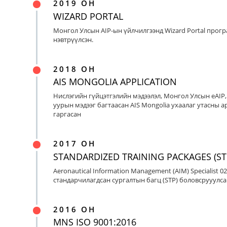
2019 ОН
WIZARD PORTAL
Монгол Улсын AIP-ын үйлчилгээнд Wizard Portal прог
нэвтрүүлсэн.
2018 ОН
AIS MONGOLIA APPLICATION
Нислэгийн гүйцэтгэлийн мэдээлэл, Монгол Улсын eAIP
уурын мэдээг багтаасан AIS Mongolia ухаалаг утасны ap
гаргасан
2017 ОН
STANDARDIZED TRAINING PACKAGES (ST
Aeronautical Information Management (AIM) Specialist 0
стандарчилагдсан сургалтын багц (STP) боловсрууулса
2016 ОН
MNS ISO 9001:2016