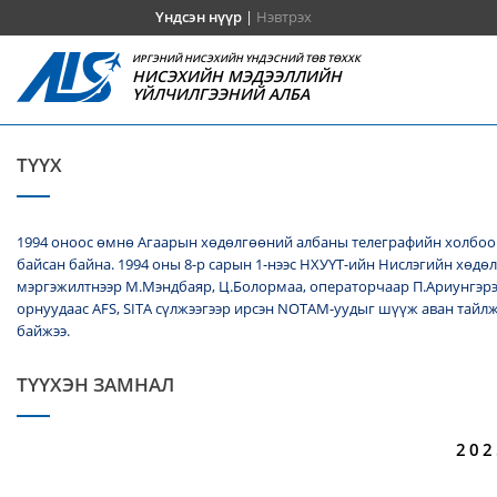
Үндсэн нүүр
|
Нэвтрэх
ИРГЭНИЙ НИСЭХИЙН ҮНДЭСНИЙ ТӨВ ТӨХХК
НИСЭХИЙН МЭДЭЭЛЛИЙН
ҮЙЛЧИЛГЭЭНИЙ АЛБА
ТҮҮХ
1994 оноос өмнө Агаарын хөдөлгөөний албаны телеграфийн холбооч
байсан байна. 1994 оны 8-р сарын 1-нээс НХУҮТ-ийн Нислэгийн хөдө
мэргэжилтнээр М.Мэндбаяр, Ц.Болормаа, операторчаар П.Ариунгэрэ
орнуудаас AFS, SITA сүлжээгээр ирсэн NОТАМ-уудыг шүүж аван тайл
байжээ.
ТҮҮХЭН ЗАМНАЛ
202