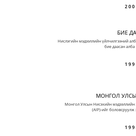
200
БИЕ Д
Нислэгийн мэдээллийн үйлчилгээний алб
бие даасан алба
199
МОНГОЛ УЛСЫ
Монгол Улсын Нисэхийн мэдээллийн 
(AIP)-ийг боловсруулж 
199