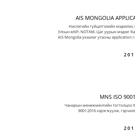
AIS MONGOLIA APPLIC
Нислэгийн гүйцэтгэлийн мэдээлэл,
Улсын eAIP, NOTAM, Цаг уурын мэдээг ба
AIS Mongolia ухаалаг утасны application 
201
MNS ISO 9001
Чанарын менежментийн тогтолцоо 
9001:2016 хэрэгжүүлж, гэрчил
201