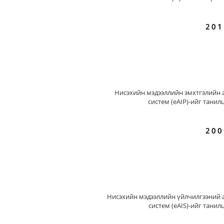
201
Нисэхийн мэдээллийн эмхтгэлийн 
систем (eAIP)-ийг танил
200
Нисэхийн мэдээллийн үйлчилгээний 
систем (eAIS)-ийг танил