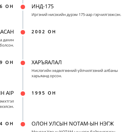
ИНД-175
6 ОН
Иргэний нисэхийн дүрэм 175-аар гэрчилгээжсэн.
ААСАН
2002 ОН
а дахин
 болсон.
ХАРЪЯАЛАЛ
9 ОН
Нислэгийн хөдөлгөөний үйлчилгээний албаны
харьяанд орсон.
Н AIP
1995 ОН
эмхтгэл
эхэлсэн.
ОЛОН УЛСЫН NOTAM-ЫН НЭГЖ
4 ОН
Монгол Улсын NOTAM-ын нэгж байгуулагдан,