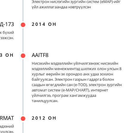
Электрон нислэгийн зургийн систем (eMAP)-ийг
үйл ажиллагаандаа нэвтрүүлсэн
Д-173
2014 ОН
х бүхий
ээжсэн.
AAITF8
3 ОН
Нисэхийн мэдээллийн үйлчилгээнээс нисэхийн
мэдээллийн менежментэд шилжих олон улсын 8
хурлыг өөрийн эх орондоо анх удаа зохион
байгуулсан. Электрон газрын гадарга болон
саадын өгөгдлийн сан (e-TOD), электрон зургийн
автомат систем (e-MAP/CHART), интернет
үйлчилгээ, програм хангамжуудаа
танилцуулсан.
ORMAT
2012 ОН
эдээний
үүлсэн.