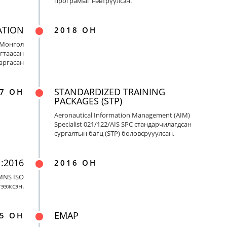
програмыг нэвтрүүлсэн.
ATION
2018 ОН
 Монгол
гтаасан
гаргасан
STANDARDIZED TRAINING
7 ОН
PACKAGES (STP)
Aeronautical Information Management (AIM)
Specialist 021/122/AIS SPC стандарчилагдсан
сургалтын багц (STP) боловсрууулсан.
:2016
2016 ОН
MNS ISO
гээжсэн.
EMAP
5 ОН