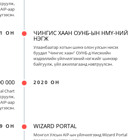
сруулж,
AIP-аар
үгээсэн.
ЧИНГИС ХААН ОУНБ-ЫН НМҮ-НИЙ
1 ОН
НЭГЖ
Улаанбаатар хотын шинэ олон улсын нисэх
буудал "Чингис хаан" ОУНБ-д Нисэхийн
мэдээллийн үйлчилгээний нэгжийг шинээр
байгуулж, үйл ажиллагаанд нэвтрүүлсэн.
00 000
2020 ОН
al Chart
сруулж,
AIP-аар
үгээсэн.
WIZARD PORTAL
9 ОН
Монгол Улсын AIP-ын үйлчилгээнд Wizard Portal