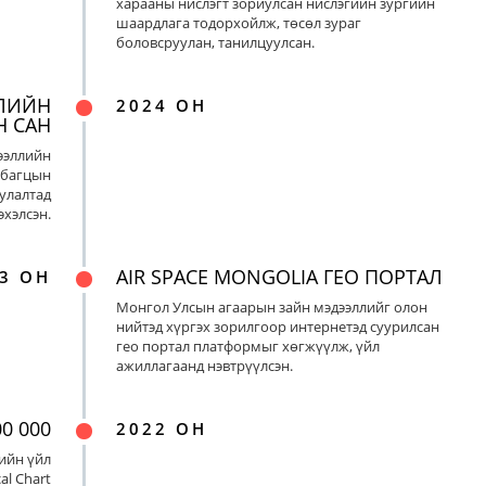
харааны нислэгт зориулсан нислэгийн зургийн
шаардлага тодорхойлж, төсөл зураг
боловсруулан, танилцуулсан.
ЛИЙН
2024 ОН
Н САН
ээллийн
 багцын
улалтад
хэлсэн.
AIR SPACE MONGOLIA ГЕО ПОРТАЛ
3 ОН
Монгол Улсын агаарын зайн мэдээллийг олон
нийтэд хүргэх зорилгоор интернетэд суурилсан
гео портал платформыг хөгжүүлж, үйл
ажиллагаанд нэвтрүүлсэн.
0 000
2022 ОН
ийн үйл
al Chart