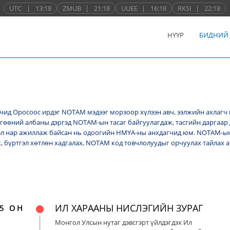
UTC
|
13:18
ZMUB
|
21:18
UUEE
|
16:18
RKSI
|
22:18
НҮҮР
БИДНИЙ
ид Оросоос ирдэг NОТАМ мэдээг морзоор хүлээн авч, ээлжийн ахлагч 
лгөөний албаны дэргэд NОТАМ-ын тасаг байгуулагдаж, тасгийн даргаар 
л нар ажиллаж байсан нь одоогийн НМҮА-ны анхдагчид юм. NOTAM-ын 
ж, бүртгэл хөтлөн хадгалах, NОТАМ код товчлолуудыг орчуулах тайлах
ИЛ ХАРААНЫ НИСЛЭГИЙН ЗУРАГ
5 ОН
Монгол Улсын нутаг дэвсгэрт үйлдэгдэх Ил