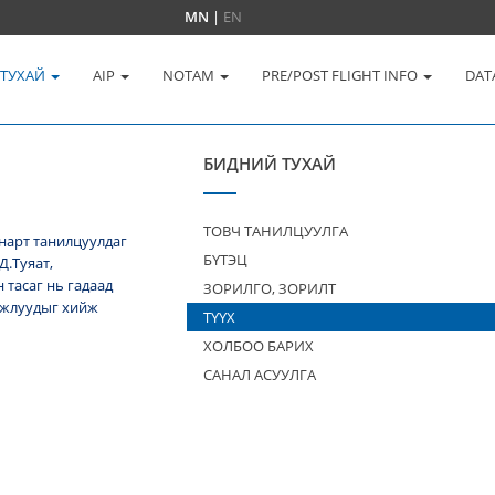
MN
|
EN
 ТУХАЙ
AIP
NOTAM
PRE/POST FLIGHT INFO
DAT
БИДНИЙ ТУХАЙ
ТОВЧ ТАНИЛЦУУЛГА
нарт танилцуулдаг
БҮТЭЦ
Д.Туяат,
тасаг нь гадаад
ЗОРИЛГО, ЗОРИЛТ
 ажлуудыг хийж
ТҮҮХ
ХОЛБОО БАРИХ
САНАЛ АСУУЛГА