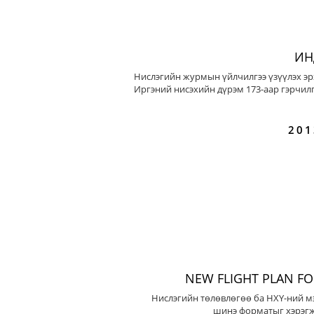
ИН
Нислэгийн журмын үйлчилгээ үзүүлэх эр
Иргэний нисэхийн дүрэм 173-аар гэрчилг
201
NEW FLIGHT PLAN F
Нислэгийн төлөвлөгөө ба НХҮ-ний м
шинэ форматыг хэрэгж