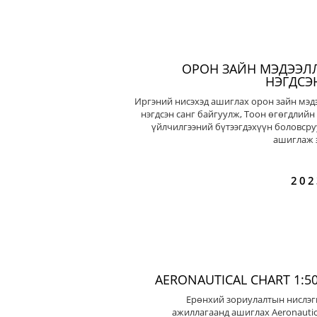
ОРОН ЗАЙН МЭДЭЭЛ
НЭГДСЭ
Иргэний нисэхэд ашиглах орон зайн мэд
нэгдсэн санг байгуулж, Тоон өгөгдлийн
үйлчилгээний бүтээгдэхүүн боловсру
ашиглаж э
202
AERONAUTICAL CHART 1:50
Ерөнхий зориулалтын нислэг
ажиллагаанд ашиглах Aeronautic