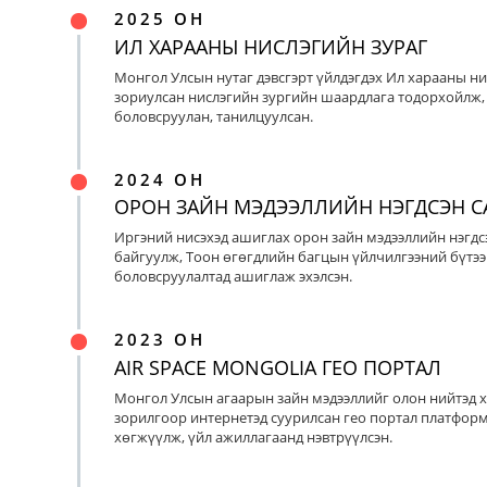
2025 ОН
ИЛ ХАРААНЫ НИСЛЭГИЙН ЗУРАГ
Монгол Улсын нутаг дэвсгэрт үйлдэгдэх Ил харааны ни
зориулсан нислэгийн зургийн шаардлага тодорхойлж, 
боловсруулан, танилцуулсан.
2024 ОН
ОРОН ЗАЙН МЭДЭЭЛЛИЙН НЭГДСЭН С
Иргэний нисэхэд ашиглах орон зайн мэдээллийн нэгдс
байгуулж, Тоон өгөгдлийн багцын үйлчилгээний бүтээ
боловсруулалтад ашиглаж эхэлсэн.
2023 ОН
AIR SPACE MONGOLIA ГЕО ПОРТАЛ
Монгол Улсын агаарын зайн мэдээллийг олон нийтэд х
зорилгоор интернетэд суурилсан гео портал платфор
хөгжүүлж, үйл ажиллагаанд нэвтрүүлсэн.