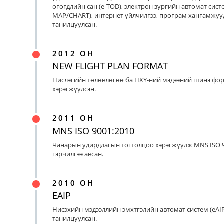
өгөгдлийн сан (e-TOD), электрон зургийн автомат систе
MAP/CHART), интернет үйлчилгээ, програм хангамжуу
танилцуулсан.
2012 ОН
NEW FLIGHT PLAN FORMAT
Нислэгийн төлөвлөгөө ба НХҮ-ний мэдээний шинэ фо
хэрэгжүүлсэн.
2011 ОН
MNS ISO 9001:2010
Чанарын удирдлагын тогтолцоо хэрэгжүүлж MNS ISO 9
гэрчилгээ авсан.
2010 ОН
EAIP
Нисэхийн мэдээллийн эмхтгэлийн автомат систем (eAIP
танилцуулсан.