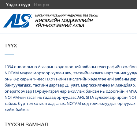
Үндсэн нүүр
|
Нэвтрэх
ИРГЭНИЙ НИСЭХИЙН ҮНДЭСНИЙ ТӨВ ТӨХХК
НИСЭХИЙН МЭДЭЭЛЛИЙН
ҮЙЛЧИЛГЭЭНИЙ АЛБА
ТҮҮХ
1994 оноос өмнө Агаарын хөдөлгөөний албаны телеграфийн холбоо
NОТАМ мэдээг морзоор хүлээн авч, ээлжийн ахлагч нарт танилцуулда
оны 8-р сарын 1-нээс НХУҮТ-ийн Нислэгийн хөдөлгөөний албаны дэ
байгуулагдаж, тасгийн даргаар Д.Туяат, мэргэжилтнээр М.Мэндбаяр,
операторчаар П.Ариунгэрэл нар ажиллаж байсан нь одоогийн НМҮА
NOTAM-ын тасаг нь гадаад орнуудаас AFS, SITA сүлжээгээр ирсэн N
тайлж, бүртгэл хөтлөн хадгалах, NОТАМ код товчлолуудыг орчуулах
хийж байжээ.
ТҮҮХЭН ЗАМНАЛ