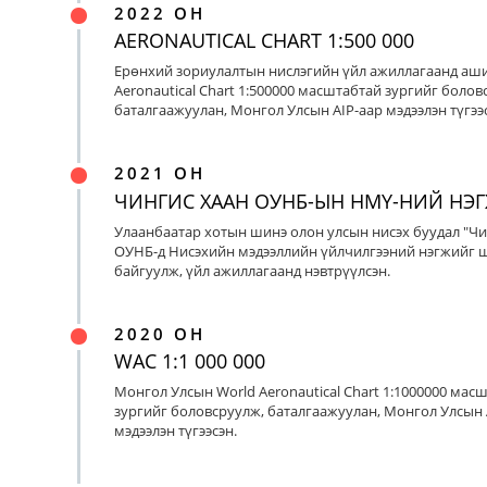
2022 ОН
AERONAUTICAL CHART 1:500 000
Ерөнхий зориулалтын нислэгийн үйл ажиллагаанд аш
Aeronautical Chart 1:500000 масштабтай зургийг болов
баталгаажуулан, Монгол Улсын AIP-аар мэдээлэн түгээс
2021 ОН
ЧИНГИС ХААН ОУНБ-ЫН НМҮ-НИЙ НЭ
Улаанбаатар хотын шинэ олон улсын нисэх буудал "Чи
ОУНБ-д Нисэхийн мэдээллийн үйлчилгээний нэгжийг 
байгуулж, үйл ажиллагаанд нэвтрүүлсэн.
2020 ОН
WAC 1:1 000 000
Монгол Улсын World Aeronautical Chart 1:1000000 мас
зургийг боловсруулж, баталгаажуулан, Монгол Улсын 
мэдээлэн түгээсэн.