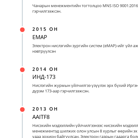
Чанарын менежментийн тогтолцоо MNS ISO 9001:2016
гэрчилгээжсэн.
2015 ОН
EMAP
Электрон нислэгийн зургийн систем (eMAP)-ийг үйл а
нэвтрүүлсэн
2014 ОН
ИНД-173
Нислэгийн журмын үйлчилгээ үзүүлэх эрх бүхий Иргэ
дүрэм 173-аар гэрчилгээжсэн.
2013 ОН
AAITF8
Нисэхийн мэдээллийн үйлчилгээнээс нисэхийн мэдээл
менежментэд шилжих олон улсын 8 хурлыг өөрийн эх
удаа зохион байгуулсан. Электрон газрын гадарга бо