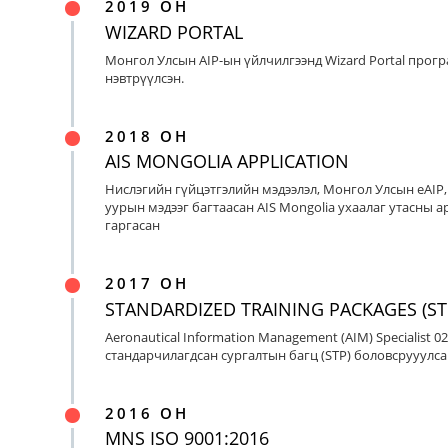
2019 ОН
WIZARD PORTAL
Монгол Улсын AIP-ын үйлчилгээнд Wizard Portal прог
нэвтрүүлсэн.
2018 ОН
AIS MONGOLIA APPLICATION
Нислэгийн гүйцэтгэлийн мэдээлэл, Монгол Улсын eAIP
уурын мэдээг багтаасан AIS Mongolia ухаалаг утасны ap
гаргасан
2017 ОН
STANDARDIZED TRAINING PACKAGES (ST
Aeronautical Information Management (AIM) Specialist 0
стандарчилагдсан сургалтын багц (STP) боловсрууулса
2016 ОН
MNS ISO 9001:2016