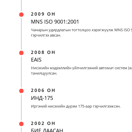
2009 ОН
MNS ISO 9001:2001
Чанарын удирдлагын тогтолцоо хэрэгжүүлж MNS ISO 9
гэрчилгээ авсан.
2008 ОН
EAIS
Нисэхийн мэдээллийн үйлчилгээний автомат систем (eA
танилцуулсан.
2006 ОН
ИНД-175
Иргэний нисэхийн дүрэм 175-аар гэрчилгээжсэн.
2002 ОН
БИЕ ДААСАН