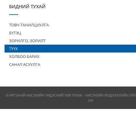
БИДНИЙ ТУХАЙ
ТОВЧ ТАНИЛЦУУЛГА
БҮТЭЦ
ЗОРИЛГО, ЗОРИЛТ
ТҮҮХ
ХОЛБОО БАРИХ
САНАЛ АСУУЛГА
© ИРГЭНИЙ НИСЭХИЙН ҮНДЭСНИЙ ТӨВ ТӨХХК - НИСЭХИЙН МЭДЭЭЛЛИЙН ҮЙЛ
ОН