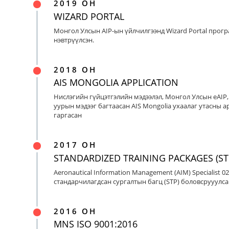
2019 ОН
WIZARD PORTAL
Монгол Улсын AIP-ын үйлчилгээнд Wizard Portal прог
нэвтрүүлсэн.
2018 ОН
AIS MONGOLIA APPLICATION
Нислэгийн гүйцэтгэлийн мэдээлэл, Монгол Улсын eAIP
уурын мэдээг багтаасан AIS Mongolia ухаалаг утасны ap
гаргасан
2017 ОН
STANDARDIZED TRAINING PACKAGES (ST
Aeronautical Information Management (AIM) Specialist 0
стандарчилагдсан сургалтын багц (STP) боловсрууулса
2016 ОН
MNS ISO 9001:2016