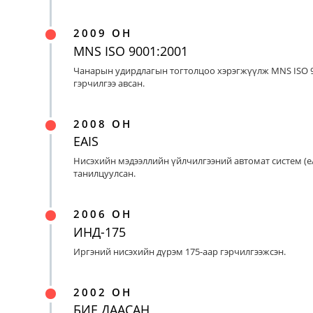
2009 ОН
MNS ISO 9001:2001
Чанарын удирдлагын тогтолцоо хэрэгжүүлж MNS ISO 9
гэрчилгээ авсан.
2008 ОН
EAIS
Нисэхийн мэдээллийн үйлчилгээний автомат систем (eA
танилцуулсан.
2006 ОН
ИНД-175
Иргэний нисэхийн дүрэм 175-аар гэрчилгээжсэн.
2002 ОН
БИЕ ДААСАН