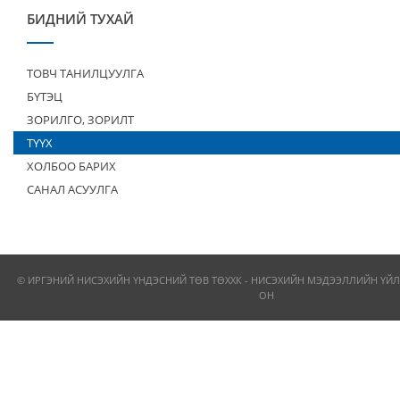
БИДНИЙ ТУХАЙ
ТОВЧ ТАНИЛЦУУЛГА
БҮТЭЦ
ЗОРИЛГО, ЗОРИЛТ
ТҮҮХ
ХОЛБОО БАРИХ
САНАЛ АСУУЛГА
© ИРГЭНИЙ НИСЭХИЙН ҮНДЭСНИЙ ТӨВ ТӨХХК - НИСЭХИЙН МЭДЭЭЛЛИЙН ҮЙЛ
ОН