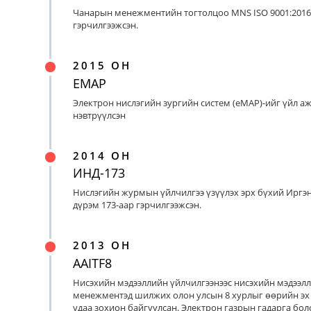
Чанарын менежментийн тогтолцоо MNS ISO 9001:2016
гэрчилгээжсэн.
2015 ОН
EMAP
Электрон нислэгийн зургийн систем (eMAP)-ийг үйл а
нэвтрүүлсэн
2014 ОН
ИНД-173
Нислэгийн журмын үйлчилгээ үзүүлэх эрх бүхий Иргэ
дүрэм 173-аар гэрчилгээжсэн.
2013 ОН
AAITF8
Нисэхийн мэдээллийн үйлчилгээнээс нисэхийн мэдээл
менежментэд шилжих олон улсын 8 хурлыг өөрийн эх
удаа зохион байгуулсан. Электрон газрын гадарга бо