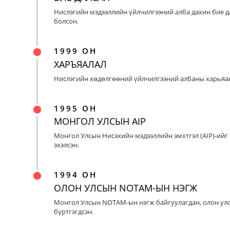
Нислэгийн мэдээллийн үйлчилгээний алба дахин бие д
болсон.
1999 ОН
ХАРЪЯАЛАЛ
Нислэгийн хөдөлгөөний үйлчилгээний албаны харьяан
1995 ОН
МОНГОЛ УЛСЫН AIP
Монгол Улсын Нисэхийн мэдээллийн эмхтгэл (AIP)-ийг
эхэлсэн.
1994 ОН
ОЛОН УЛСЫН NOTAM-ЫН НЭГЖ
Монгол Улсын NOTAM-ын нэгж байгуулагдан, олон ул
бүртгэгдсэн.