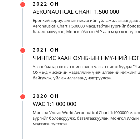
2022 ОН
AERONAUTICAL CHART 1:500 000
Ерөнхий зориулалтын нислэгийн үйл ажиллагаанд аш
Aeronautical Chart 1:500000 масштабтай зургийг болов
баталгаажуулан, Монгол Улсын AIP-аар мэдээлэн түгээс
2021 ОН
ЧИНГИС ХААН ОУНБ-ЫН НМҮ-НИЙ НЭ
Улаанбаатар хотын шинэ олон улсын нисэх буудал "Чи
ОУНБ-д Нисэхийн мэдээллийн үйлчилгээний нэгжийг 
байгуулж, үйл ажиллагаанд нэвтрүүлсэн.
2020 ОН
WAC 1:1 000 000
Монгол Улсын World Aeronautical Chart 1:1000000 мас
зургийг боловсруулж, баталгаажуулан, Монгол Улсын 
мэдээлэн түгээсэн.