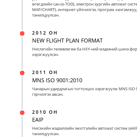
өгөгдлийн сан (e-TOD), электрон зургийн автомат систе
MAP/CHART), интернет үйлчилгээ, програм хангамжуу
танилцуулсан.
2012 ОН
NEW FLIGHT PLAN FORMAT
Нислэгийн төлөвлөгөө ба НХҮ-ний мэдээний шинэ фо
хэрэгжүүлсэн.
2011 ОН
MNS ISO 9001:2010
Чанарын удирдлагын тогтолцоо хэрэгжүүлж MNS ISO 9
гэрчилгээ авсан.
2010 ОН
EAIP
Нисэхийн мэдээллийн эмхтгэлийн автомат систем (eAIP
танилцуулсан.