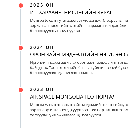
2025 ОН
ИЛ ХАРААНЫ НИСЛЭГИЙН ЗУРАГ
Монгол Улсын нутаг дэвсгэрт үйлдэгдэх Ил харааны ни
зориулсан нислэгийн зургийн шаардлага тодорхойлж, 
боловсруулан, танилцуулсан.
2024 ОН
ОРОН ЗАЙН МЭДЭЭЛЛИЙН НЭГДСЭН С
Иргэний нисэхэд ашиглах орон зайн мэдээллийн нэгдс
байгуулж, Тоон өгөгдлийн багцын үйлчилгээний бүтээ
боловсруулалтад ашиглаж эхэлсэн.
2023 ОН
AIR SPACE MONGOLIA ГЕО ПОРТАЛ
Монгол Улсын агаарын зайн мэдээллийг олон нийтэд х
зорилгоор интернетэд суурилсан гео портал платфор
хөгжүүлж, үйл ажиллагаанд нэвтрүүлсэн.