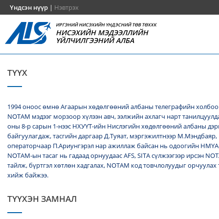
Үндсэн нүүр
|
Нэвтрэх
ИРГЭНИЙ НИСЭХИЙН ҮНДЭСНИЙ ТӨВ ТӨХХК
НИСЭХИЙН МЭДЭЭЛЛИЙН
ҮЙЛЧИЛГЭЭНИЙ АЛБА
ТҮҮХ
1994 оноос өмнө Агаарын хөдөлгөөний албаны телеграфийн холбоо
NОТАМ мэдээг морзоор хүлээн авч, ээлжийн ахлагч нарт танилцуулда
оны 8-р сарын 1-нээс НХУҮТ-ийн Нислэгийн хөдөлгөөний албаны дэ
байгуулагдаж, тасгийн даргаар Д.Туяат, мэргэжилтнээр М.Мэндбаяр,
операторчаар П.Ариунгэрэл нар ажиллаж байсан нь одоогийн НМҮА
NOTAM-ын тасаг нь гадаад орнуудаас AFS, SITA сүлжээгээр ирсэн N
тайлж, бүртгэл хөтлөн хадгалах, NОТАМ код товчлолуудыг орчуулах
хийж байжээ.
ТҮҮХЭН ЗАМНАЛ