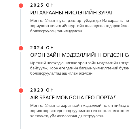
2025 ОН
ИЛ ХАРААНЫ НИСЛЭГИЙН ЗУРАГ
Монгол Улсын нутаг дэвсгэрт үйлдэгдэх Ил харааны ни
зориулсан нислэгийн зургийн шаардлага тодорхойлж, 
боловсруулан, танилцуулсан.
2024 ОН
ОРОН ЗАЙН МЭДЭЭЛЛИЙН НЭГДСЭН С
Иргэний нисэхэд ашиглах орон зайн мэдээллийн нэгдс
байгуулж, Тоон өгөгдлийн багцын үйлчилгээний бүтээ
боловсруулалтад ашиглаж эхэлсэн.
2023 ОН
AIR SPACE MONGOLIA ГЕО ПОРТАЛ
Монгол Улсын агаарын зайн мэдээллийг олон нийтэд х
зорилгоор интернетэд суурилсан гео портал платфор
хөгжүүлж, үйл ажиллагаанд нэвтрүүлсэн.