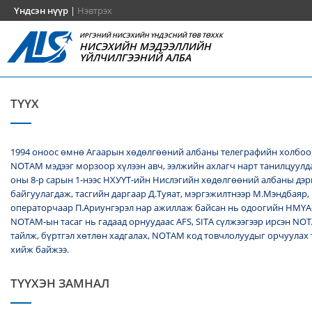
Үндсэн нүүр
|
Нэвтрэх
ИРГЭНИЙ НИСЭХИЙН ҮНДЭСНИЙ ТӨВ ТӨХХК
НИСЭХИЙН МЭДЭЭЛЛИЙН
ҮЙЛЧИЛГЭЭНИЙ АЛБА
ТҮҮХ
1994 оноос өмнө Агаарын хөдөлгөөний албаны телеграфийн холбоо
NОТАМ мэдээг морзоор хүлээн авч, ээлжийн ахлагч нарт танилцуулда
оны 8-р сарын 1-нээс НХУҮТ-ийн Нислэгийн хөдөлгөөний албаны дэ
байгуулагдаж, тасгийн даргаар Д.Туяат, мэргэжилтнээр М.Мэндбаяр,
операторчаар П.Ариунгэрэл нар ажиллаж байсан нь одоогийн НМҮА
NOTAM-ын тасаг нь гадаад орнуудаас AFS, SITA сүлжээгээр ирсэн N
тайлж, бүртгэл хөтлөн хадгалах, NОТАМ код товчлолуудыг орчуулах
хийж байжээ.
ТҮҮХЭН ЗАМНАЛ