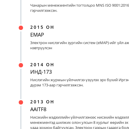
Чанарын менежментийн тогтолцоо MNS ISO 9001:2016
гэрчилгээжсэн.
2015 ОН
EMAP
Электрон нислэгийн зургийн систем (eMAP)-ийг үйл а
нэвтрүүлсэн
2014 ОН
ИНД-173
Нислэгийн журмын үйлчилгээ үзүүлэх эрх бүхий Иргэ
дүрэм 173-аар гэрчилгээжсэн.
2013 ОН
AAITF8
Нисэхийн мэдээллийн үйлчилгээнээс нисэхийн мэдээл
менежментэд шилжих олон улсын 8 хурлыг өөрийн эх
удаа зохион байгуулсан. Электрон газрын гадарга бо