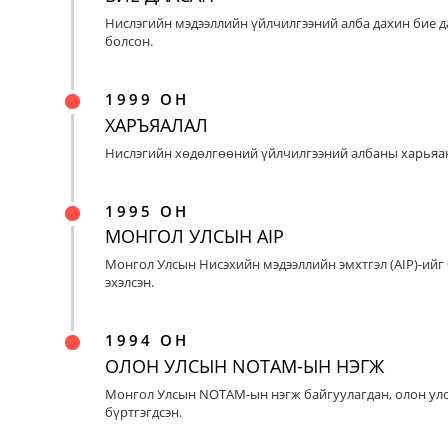
Нислэгийн мэдээллийн үйлчилгээний алба дахин бие д
болсон.
1999 ОН
ХАРЪЯАЛАЛ
Нислэгийн хөдөлгөөний үйлчилгээний албаны харьяан
1995 ОН
МОНГОЛ УЛСЫН AIP
Монгол Улсын Нисэхийн мэдээллийн эмхтгэл (AIP)-ийг
эхэлсэн.
1994 ОН
ОЛОН УЛСЫН NOTAM-ЫН НЭГЖ
Монгол Улсын NOTAM-ын нэгж байгуулагдан, олон ул
бүртгэгдсэн.