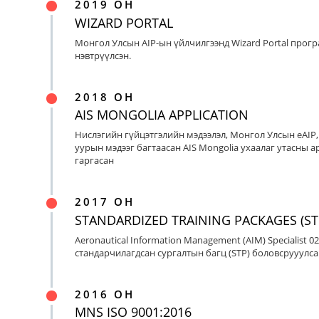
2019 ОН
WIZARD PORTAL
Монгол Улсын AIP-ын үйлчилгээнд Wizard Portal прог
нэвтрүүлсэн.
2018 ОН
AIS MONGOLIA APPLICATION
Нислэгийн гүйцэтгэлийн мэдээлэл, Монгол Улсын eAIP
уурын мэдээг багтаасан AIS Mongolia ухаалаг утасны ap
гаргасан
2017 ОН
STANDARDIZED TRAINING PACKAGES (ST
Aeronautical Information Management (AIM) Specialist 0
стандарчилагдсан сургалтын багц (STP) боловсрууулса
2016 ОН
MNS ISO 9001:2016