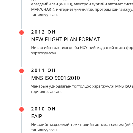
өгөгдлийн сан (e-TOD), электрон зургийн автомат систе
MAP/CHART), интернет үйлчилгээ, програм хангамжуу
танилцуулсан.
2012 ОН
NEW FLIGHT PLAN FORMAT
Нислэгийн төлөвлөгөө ба НХҮ-ний мэдээний шинэ фо
хэрэгжүүлсэн.
2011 ОН
MNS ISO 9001:2010
Чанарын удирдлагын тогтолцоо хэрэгжүүлж MNS ISO 9
гэрчилгээ авсан.
2010 ОН
EAIP
Нисэхийн мэдээллийн эмхтгэлийн автомат систем (eAIP
танилцуулсан.