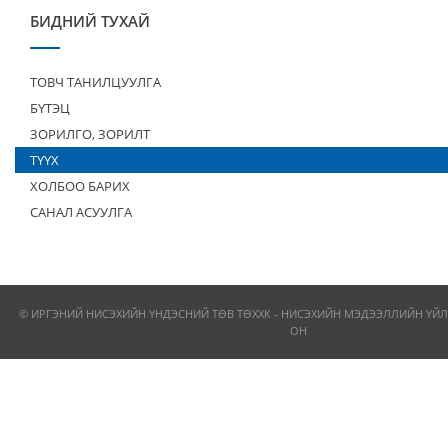
БИДНИЙ ТУХАЙ
ТОВЧ ТАНИЛЦУУЛГА
БҮТЭЦ
ЗОРИЛГО, ЗОРИЛТ
ТҮҮХ
ХОЛБОО БАРИХ
САНАЛ АСУУЛГА
© ИРГЭНИЙ НИСЭХИЙН ҮНДЭСНИЙ ТӨВ ТӨХХК - НИСЭХИЙН МЭДЭЭЛЛИЙН ҮЙЛ
ОН