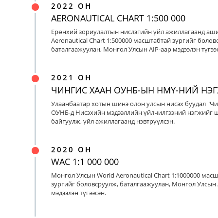
2022 ОН
AERONAUTICAL CHART 1:500 000
Ерөнхий зориулалтын нислэгийн үйл ажиллагаанд аш
Aeronautical Chart 1:500000 масштабтай зургийг болов
баталгаажуулан, Монгол Улсын AIP-аар мэдээлэн түгээс
2021 ОН
ЧИНГИС ХААН ОУНБ-ЫН НМҮ-НИЙ НЭ
Улаанбаатар хотын шинэ олон улсын нисэх буудал "Чи
ОУНБ-д Нисэхийн мэдээллийн үйлчилгээний нэгжийг 
байгуулж, үйл ажиллагаанд нэвтрүүлсэн.
2020 ОН
WAC 1:1 000 000
Монгол Улсын World Aeronautical Chart 1:1000000 мас
зургийг боловсруулж, баталгаажуулан, Монгол Улсын 
мэдээлэн түгээсэн.