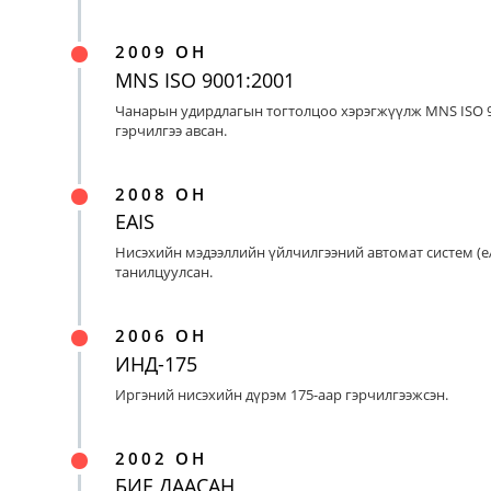
2009 ОН
MNS ISO 9001:2001
Чанарын удирдлагын тогтолцоо хэрэгжүүлж MNS ISO 9
гэрчилгээ авсан.
2008 ОН
EAIS
Нисэхийн мэдээллийн үйлчилгээний автомат систем (eA
танилцуулсан.
2006 ОН
ИНД-175
Иргэний нисэхийн дүрэм 175-аар гэрчилгээжсэн.
2002 ОН
БИЕ ДААСАН