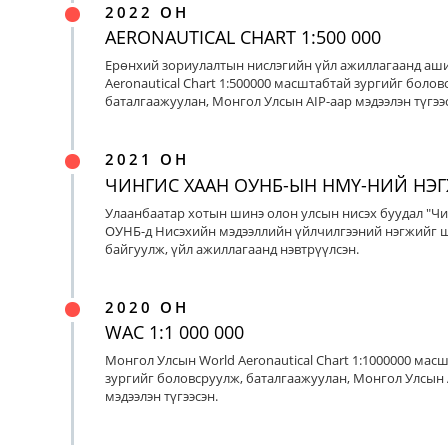
2022 ОН
AERONAUTICAL CHART 1:500 000
Ерөнхий зориулалтын нислэгийн үйл ажиллагаанд аш
Aeronautical Chart 1:500000 масштабтай зургийг болов
баталгаажуулан, Монгол Улсын AIP-аар мэдээлэн түгээс
2021 ОН
ЧИНГИС ХААН ОУНБ-ЫН НМҮ-НИЙ НЭ
Улаанбаатар хотын шинэ олон улсын нисэх буудал "Чи
ОУНБ-д Нисэхийн мэдээллийн үйлчилгээний нэгжийг 
байгуулж, үйл ажиллагаанд нэвтрүүлсэн.
2020 ОН
WAC 1:1 000 000
Монгол Улсын World Aeronautical Chart 1:1000000 мас
зургийг боловсруулж, баталгаажуулан, Монгол Улсын 
мэдээлэн түгээсэн.