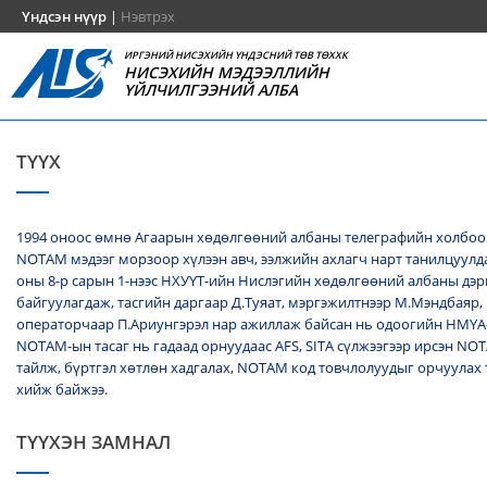
Үндсэн нүүр
|
Нэвтрэх
ИРГЭНИЙ НИСЭХИЙН ҮНДЭСНИЙ ТӨВ ТӨХХК
НИСЭХИЙН МЭДЭЭЛЛИЙН
ҮЙЛЧИЛГЭЭНИЙ АЛБА
ТҮҮХ
1994 оноос өмнө Агаарын хөдөлгөөний албаны телеграфийн холбоо
NОТАМ мэдээг морзоор хүлээн авч, ээлжийн ахлагч нарт танилцуулда
оны 8-р сарын 1-нээс НХУҮТ-ийн Нислэгийн хөдөлгөөний албаны дэ
байгуулагдаж, тасгийн даргаар Д.Туяат, мэргэжилтнээр М.Мэндбаяр,
операторчаар П.Ариунгэрэл нар ажиллаж байсан нь одоогийн НМҮА
NOTAM-ын тасаг нь гадаад орнуудаас AFS, SITA сүлжээгээр ирсэн N
тайлж, бүртгэл хөтлөн хадгалах, NОТАМ код товчлолуудыг орчуулах
хийж байжээ.
ТҮҮХЭН ЗАМНАЛ