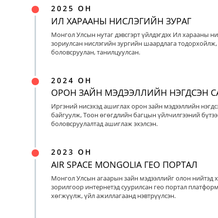
2025 ОН
ИЛ ХАРААНЫ НИСЛЭГИЙН ЗУРАГ
Монгол Улсын нутаг дэвсгэрт үйлдэгдэх Ил харааны ни
зориулсан нислэгийн зургийн шаардлага тодорхойлж, 
боловсруулан, танилцуулсан.
2024 ОН
ОРОН ЗАЙН МЭДЭЭЛЛИЙН НЭГДСЭН С
Иргэний нисэхэд ашиглах орон зайн мэдээллийн нэгдс
байгуулж, Тоон өгөгдлийн багцын үйлчилгээний бүтээ
боловсруулалтад ашиглаж эхэлсэн.
2023 ОН
AIR SPACE MONGOLIA ГЕО ПОРТАЛ
Монгол Улсын агаарын зайн мэдээллийг олон нийтэд х
зорилгоор интернетэд суурилсан гео портал платфор
хөгжүүлж, үйл ажиллагаанд нэвтрүүлсэн.