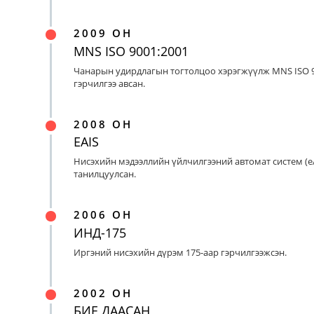
2009 ОН
MNS ISO 9001:2001
Чанарын удирдлагын тогтолцоо хэрэгжүүлж MNS ISO 9
гэрчилгээ авсан.
2008 ОН
EAIS
Нисэхийн мэдээллийн үйлчилгээний автомат систем (eA
танилцуулсан.
2006 ОН
ИНД-175
Иргэний нисэхийн дүрэм 175-аар гэрчилгээжсэн.
2002 ОН
БИЕ ДААСАН