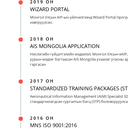
2019 ОН
WIZARD PORTAL
Монгол Улсын AIP-ын үйлчилгээнд Wizard Portal прог
нэвтрүүлсэн.
2018 ОН
AIS MONGOLIA APPLICATION
Нислэгийн гүйцэтгэлийн мэдээлэл, Монгол Улсын eAIP
уурын мэдээг багтаасан AIS Mongolia ухаалаг утасны ap
гаргасан
2017 ОН
STANDARDIZED TRAINING PACKAGES (ST
Aeronautical Information Management (AIM) Specialist 0
стандарчилагдсан сургалтын багц (STP) боловсрууулса
2016 ОН
MNS ISO 9001:2016