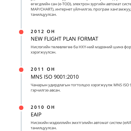
өгөгдлийн сан (e-TOD), электрон зургийн автомат систе
MAP/CHART), интернет үйлчилгээ, програм хангамжуу
танилцуулсан.
2012 ОН
NEW FLIGHT PLAN FORMAT
Нислэгийн төлөвлөгөө ба НХҮ-ний мэдээний шинэ фо
хэрэгжүүлсэн.
2011 ОН
MNS ISO 9001:2010
Чанарын удирдлагын тогтолцоо хэрэгжүүлж MNS ISO 9
гэрчилгээ авсан.
2010 ОН
EAIP
Нисэхийн мэдээллийн эмхтгэлийн автомат систем (eAIP
танилцуулсан.