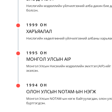
Нислэгийн мэдээллийн үйлчилгээний алба дахин бие д
болсон.
1999 ОН
ХАРЪЯАЛАЛ
Нислэгийн хөдөлгөөний үйлчилгээний албаны харьяан
1995 ОН
МОНГОЛ УЛСЫН AIP
Монгол Улсын Нисэхийн мэдээллийн эмхтгэл (AIP)-ийг
эхэлсэн.
1994 ОН
ОЛОН УЛСЫН NOTAM-ЫН НЭГЖ
Монгол Улсын NOTAM-ын нэгж байгуулагдан, олон ул
бүртгэгдсэн.