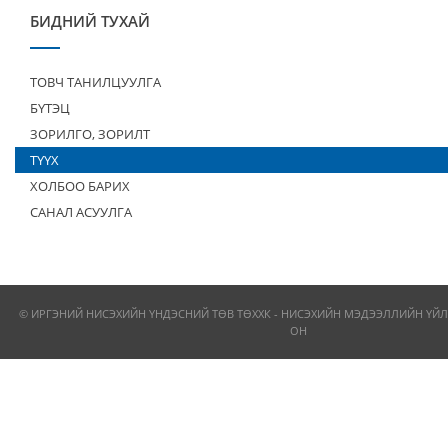
БИДНИЙ ТУХАЙ
ТОВЧ ТАНИЛЦУУЛГА
БҮТЭЦ
ЗОРИЛГО, ЗОРИЛТ
ТҮҮХ
ХОЛБОО БАРИХ
САНАЛ АСУУЛГА
© ИРГЭНИЙ НИСЭХИЙН ҮНДЭСНИЙ ТӨВ ТӨХХК - НИСЭХИЙН МЭДЭЭЛЛИЙН ҮЙЛ
ОН