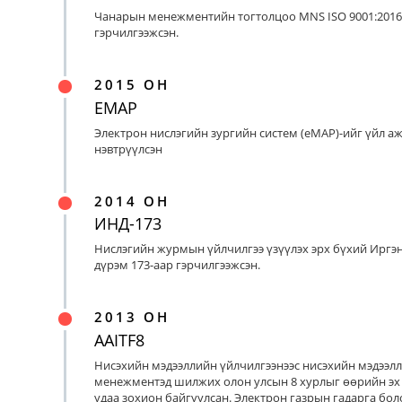
Чанарын менежментийн тогтолцоо MNS ISO 9001:2016
гэрчилгээжсэн.
2015 ОН
EMAP
Электрон нислэгийн зургийн систем (eMAP)-ийг үйл а
нэвтрүүлсэн
2014 ОН
ИНД-173
Нислэгийн журмын үйлчилгээ үзүүлэх эрх бүхий Иргэ
дүрэм 173-аар гэрчилгээжсэн.
2013 ОН
AAITF8
Нисэхийн мэдээллийн үйлчилгээнээс нисэхийн мэдээл
менежментэд шилжих олон улсын 8 хурлыг өөрийн эх
удаа зохион байгуулсан. Электрон газрын гадарга бо