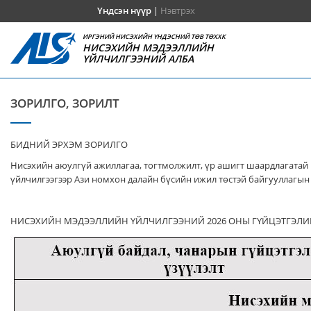
Үндсэн нүүр
|
Нэвтрэх
ИРГЭНИЙ НИСЭХИЙН ҮНДЭСНИЙ ТӨВ ТӨХХК
НИСЭХИЙН МЭДЭЭЛЛИЙН
ҮЙЛЧИЛГЭЭНИЙ АЛБА
ЗОРИЛГО, ЗОРИЛТ
БИДНИЙ ЭРХЭМ ЗОРИЛГО
Нисэхийн аюулгүй ажиллагаа, тогтмолжилт, үр ашигт шаардлагатай 
үйлчилгээгээр Ази номхон далайн бүсийн ижил төстэй байгууллагын 
НИСЭХИЙН МЭДЭЭЛЛИЙН ҮЙЛЧИЛГЭЭНИЙ 2026 ОНЫ ГҮЙЦЭТГЭЛИ