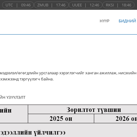
UTC
|
09:46
ZMUB
|
17:46
UUEE
|
12:46
RKSI
|
18:46
НҮҮР
БИДНИЙ
мэдээлэл/өгөгдлийн урсгалаар хэрэглэгчийг ханган ажиллаж, нисэхийн
хэмжээнд тэргүүлэгч байна.
ЙН ҮЗҮҮЛЭЛТ