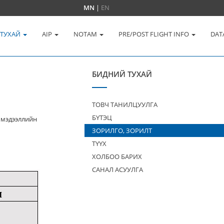
MN
|
EN
 ТУХАЙ
AIP
NOTAM
PRE/POST FLIGHT INFO
DAT
БИДНИЙ ТУХАЙ
ТОВЧ ТАНИЛЦУУЛГА
БҮТЭЦ
 мэдээллийн
ЗОРИЛГО, ЗОРИЛТ
ТҮҮХ
ХОЛБОО БАРИХ
САНАЛ АСУУЛГА