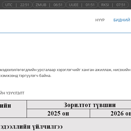
UTC
|
22:51
ZMUB
|
06:51
UUEE
|
01:51
RKSI
|
07:51
НҮҮР
БИДНИЙ
мэдээлэл/өгөгдлийн урсгалаар хэрэглэгчийг ханган ажиллаж, нисэхийн
хэмжээнд тэргүүлэгч байна.
ЙН ҮЗҮҮЛЭЛТ