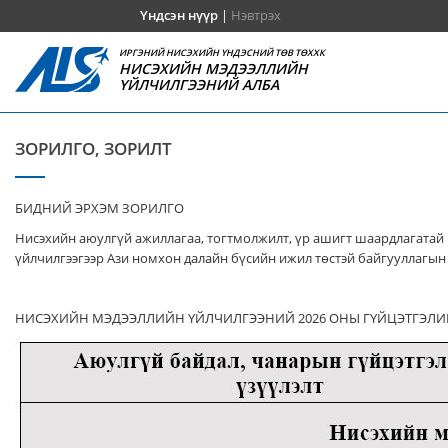
Үндсэн нүүр
|
Нэвтрэх
ИРГЭНИЙ НИСЭХИЙН ҮНДЭСНИЙ ТӨВ ТӨХХК
НИСЭХИЙН МЭДЭЭЛЛИЙН
ҮЙЛЧИЛГЭЭНИЙ АЛБА
ЗОРИЛГО, ЗОРИЛТ
БИДНИЙ ЭРХЭМ ЗОРИЛГО
Нисэхийн аюулгүй ажиллагаа, тогтмолжилт, үр ашигт шаардлагатай 
үйлчилгээгээр Ази номхон далайн бүсийн ижил төстэй байгууллагын 
НИСЭХИЙН МЭДЭЭЛЛИЙН ҮЙЛЧИЛГЭЭНИЙ 2026 ОНЫ ГҮЙЦЭТГЭЛИ