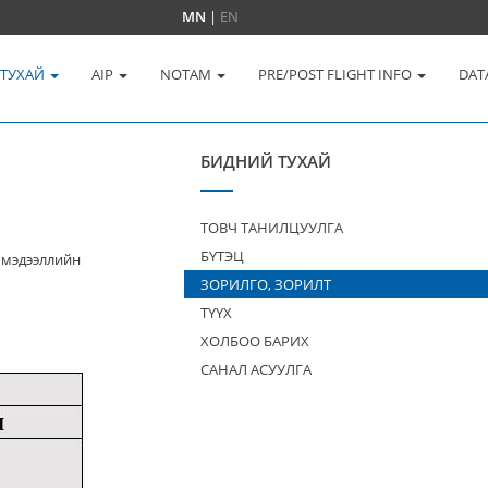
MN
|
EN
 ТУХАЙ
AIP
NOTAM
PRE/POST FLIGHT INFO
DAT
БИДНИЙ ТУХАЙ
ТОВЧ ТАНИЛЦУУЛГА
БҮТЭЦ
 мэдээллийн
ЗОРИЛГО, ЗОРИЛТ
ТҮҮХ
ХОЛБОО БАРИХ
САНАЛ АСУУЛГА