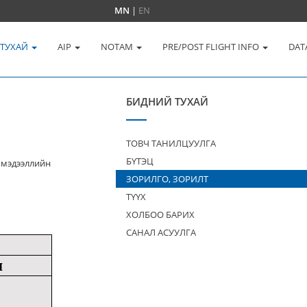
MN
|
EN
 ТУХАЙ
AIP
NOTAM
PRE/POST FLIGHT INFO
DAT
БИДНИЙ ТУХАЙ
ТОВЧ ТАНИЛЦУУЛГА
БҮТЭЦ
 мэдээллийн
ЗОРИЛГО, ЗОРИЛТ
ТҮҮХ
ХОЛБОО БАРИХ
САНАЛ АСУУЛГА