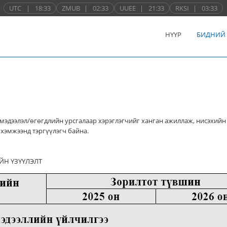
UTC
|
18:33
ZMUB
|
02:33
UUEE
|
21:33
RKSI
|
03:33
НҮҮР
БИДНИЙ
мэдээлэл/өгөгдлийн урсгалаар хэрэглэгчийг ханган ажиллаж, нисэхийн
хэмжээнд тэргүүлэгч байна.
ЙН ҮЗҮҮЛЭЛТ