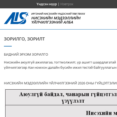
Үндсэн нүүр
|
Нэвтрэх
ИРГЭНИЙ НИСЭХИЙН ҮНДЭСНИЙ ТӨВ ТӨХХК
НИСЭХИЙН МЭДЭЭЛЛИЙН
ҮЙЛЧИЛГЭЭНИЙ АЛБА
ЗОРИЛГО, ЗОРИЛТ
БИДНИЙ ЭРХЭМ ЗОРИЛГО
Нисэхийн аюулгүй ажиллагаа, тогтмолжилт, үр ашигт шаардлагатай 
үйлчилгээгээр Ази номхон далайн бүсийн ижил төстэй байгууллагын 
НИСЭХИЙН МЭДЭЭЛЛИЙН ҮЙЛЧИЛГЭЭНИЙ 2026 ОНЫ ГҮЙЦЭТГЭЛИ