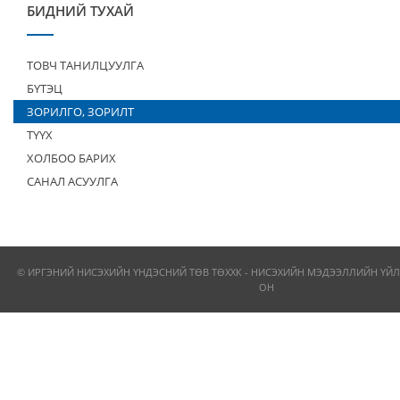
БИДНИЙ ТУХАЙ
ТОВЧ ТАНИЛЦУУЛГА
БҮТЭЦ
ЗОРИЛГО, ЗОРИЛТ
ТҮҮХ
ХОЛБОО БАРИХ
САНАЛ АСУУЛГА
© ИРГЭНИЙ НИСЭХИЙН ҮНДЭСНИЙ ТӨВ ТӨХХК - НИСЭХИЙН МЭДЭЭЛЛИЙН ҮЙЛ
ОН