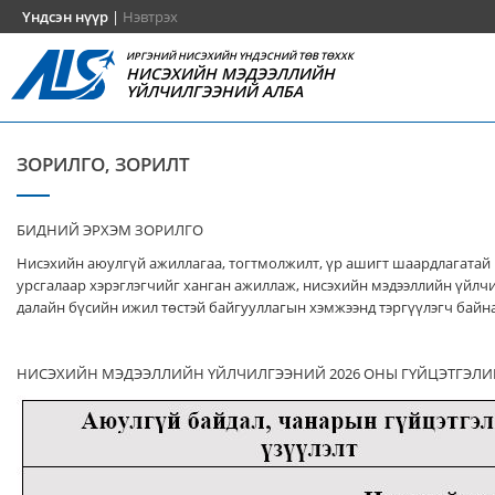
Үндсэн нүүр
|
Нэвтрэх
ИРГЭНИЙ НИСЭХИЙН ҮНДЭСНИЙ ТӨВ ТӨХХК
НИСЭХИЙН МЭДЭЭЛЛИЙН
ҮЙЛЧИЛГЭЭНИЙ АЛБА
ЗОРИЛГО, ЗОРИЛТ
БИДНИЙ ЭРХЭМ ЗОРИЛГО
Нисэхийн аюулгүй ажиллагаа, тогтмолжилт, үр ашигт шаардлагатай
урсгалаар хэрэглэгчийг ханган ажиллаж, нисэхийн мэдээллийн үйлч
далайн бүсийн ижил төстэй байгууллагын хэмжээнд тэргүүлэгч байна
НИСЭХИЙН МЭДЭЭЛЛИЙН ҮЙЛЧИЛГЭЭНИЙ 2026 ОНЫ ГҮЙЦЭТГЭЛИ